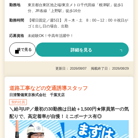
勤務地
東京都台東区池之端/東京メトロ千代田線「根津駅」徒歩1
分、JR各線「上野駅」徒歩16分
勤務時間
【曜日固定／週5日】 月～木・土 8：00～12：00 ※祝日が
ゴミ出し日の場合、出勤
応募資格
未経験OK！中高年活躍中！
詳細を見る
後で見る
更新日： 2026/08/07 掲載終了日： 2026/08/29
道路工事などの交通誘導スタッフ
日清警備東京株式会社 千葉支店
契約社員
＼給与UP／最初の30勤務は日給＋1,500円★隊員第一の気
配りで、高定着率が自慢！ミニボーナス有◎