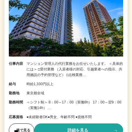
仕事内容
マンション管理人の代行業務をお任せいたします。 ＜具体的
には＞ □受付業務 （入居者様の対応、引越業者への指示、共
用施設の予約管理など） □点検業務…
給与
時給1,330円以上
勤務地
東京都全域
勤務時間
＜シフト制＞ 8：00～17：00（実働8h） 17：00～翌9：00
（実働14h） …
応募資格
●未経験者OK●男女、年齢不問 ●資格不問
詳細を見る
後で見る