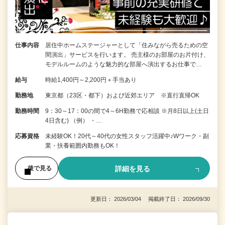
仕事内容
居住中ホームステージャーとして「住みながら売るための空
間演出」サービスを行います。 売主様のお部屋のお片付け、
モデルルームのような魅力的な部屋へ演出するお仕事で…
給与
時給1,400円～2,200円＋手当あり
勤務地
東京都（23区・都下）および近郊エリア ※直行直帰OK
勤務時間
9：30～17：00の間で4～6H勤務で応相談 ※月8日以上(土日
4日含む) （例） ・…
応募資格
未経験OK！20代～40代の女性スタッフ活躍中♪Wワーク・副
業・扶養範囲内勤務もOK！
詳細を見る
後で見る
更新日： 2026/03/04 掲載終了日： 2026/09/30