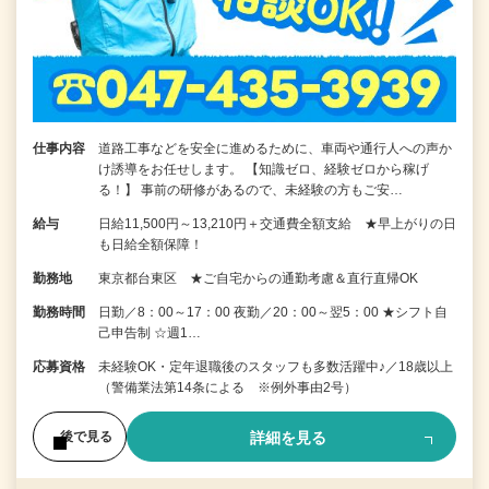
仕事内容
道路工事などを安全に進めるために、車両や通行人への声か
け誘導をお任せします。 【知識ゼロ、経験ゼロから稼げ
る！】 事前の研修があるので、未経験の方もご安…
給与
日給11,500円～13,210円＋交通費全額支給 ★早上がりの日
も日給全額保障！
勤務地
東京都台東区 ★ご自宅からの通勤考慮＆直行直帰OK
勤務時間
日勤／8：00～17：00 夜勤／20：00～翌5：00 ★シフト自
己申告制 ☆週1…
応募資格
未経験OK・定年退職後のスタッフも多数活躍中♪／18歳以上
（警備業法第14条による ※例外事由2号）
詳細を見る
後で見る