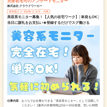
完全在宅可のアンケートモニター
株式会社 クラウドワーカー
業務委託
登録制
在宅・内職
美容系モニター募集！【人気の在宅ワーク】│単発もOK│
当日に謝礼をお支払い★登録するだけでスグ働ける
仕事内容
おうちでお仕事ができる『美容系モニター』として活躍して
ください！ 1案件の作業時間は5分〜10分程度。空いた時間