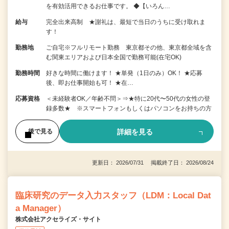
を有効活用できるお仕事です。 ◆【いろん…
給与
完全出来高制 ★謝礼は、最短で当日のうちに受け取れま
す！
勤務地
ご自宅※フルリモート勤務 東京都その他、東京都全域を含
む関東エリアおよび日本全国で勤務可能(在宅OK)
勤務時間
好きな時間に働けます！ ★単発（1日のみ）OK！ ★応募
後、即お仕事開始も可！ ★在…
応募資格
＜未経験者OK／年齢不問＞⇒★特に20代〜50代の女性の登
録多数★ ※スマートフォンもしくはパソコンをお持ちの方
詳細を見る
後で見る
更新日： 2026/07/31 掲載終了日： 2026/08/24
臨床研究のデータ入力スタッフ（LDM：Local Dat
a Manager）
株式会社アクセライズ・サイト