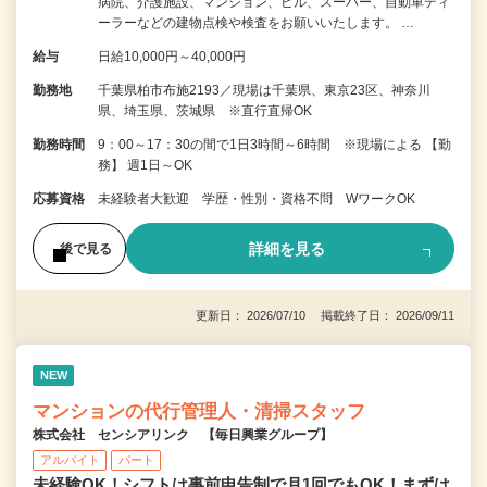
病院、介護施設、マンション、ビル、スーパー、自動車ディ
ーラーなどの建物点検や検査をお願いいたします。 …
給与
日給10,000円～40,000円
勤務地
千葉県柏市布施2193／現場は千葉県、東京23区、神奈川
県、埼玉県、茨城県 ※直行直帰OK
勤務時間
9：00～17：30の間で1日3時間～6時間 ※現場による 【勤
務】 週1日～OK
応募資格
未経験者大歓迎 学歴・性別・資格不問 WワークOK
詳細を見る
後で見る
更新日： 2026/07/10 掲載終了日： 2026/09/11
NEW
マンションの代行管理人・清掃スタッフ
株式会社 センシアリンク 【毎日興業グループ】
アルバイト
パート
未経験OK！シフトは事前申告制で月1回でもOK！まずは