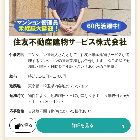
仕事内容
マンション管理人さんとして、住友不動産建物サービスが管
理するマンションの管理業務をお任せします。 ☆ご希望の勤
務地・曜日・日時をご相談下さい！あなたのご要望に…
給与
時給1,141円～1,700円
勤務地
東京都・埼玉県内各地のマンション
勤務時間
物件により、勤務曜日・日時が異なります。 ＜勤務例＞ ●火
～土 7：30～10：3…
応募資格
☆経験不問（物件によりPC操作あり）
詳細を見る
後で見る