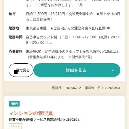
す」 「ご迷惑をおかけします」 「足…
給与
日給11,500円～13,210円＋交通費全額支給 ★早上がりの日
も日給全額保障！
勤務地
東京都台東区 ★ご自宅からの通勤考慮＆直行直帰OK
勤務時間
自己申告のシフト制 （日勤）8：00～17：00 （夜勤）20：0
0～翌5：00 ※…
応募資格
未経験OK・定年退職後のスタッフも多数活躍中♪／18歳以上
（警備業法第14条による ※例外事由2号）
詳細を見る
後で見る
更新日： 2026/07/22 掲載終了日： 2026/08/31
NEW
マンションの管理員
住友不動産建物サービス株式会社/hkp26020a
パート