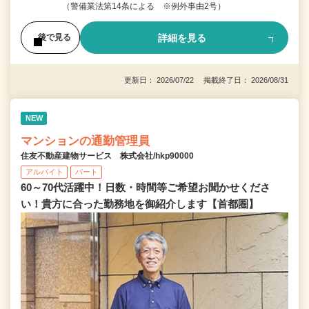
（警備業法第14条による ※例外事由2号）
詳細を見る
後で見る
更新日： 2026/07/22 掲載終了日： 2026/08/31
NEW
マンションの通勤管理員
住友不動産建物サービス 株式会社/hkp90000
アルバイト
パート
60～70代活躍中！日数・時間等ご希望お聞かせくださ
い！貴方に合った勤務地を御紹介します【首都圏】