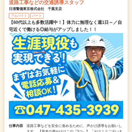
道路工事などの交通誘導スタッフ
日清警備東京株式会社 千葉支店
アルバイト
パート
【60代以上も多数活躍中！】体力に無理なく週1日～／自
宅近くで働ける◎給与がアップしました！！
仕事内容
道路工事などを安全に進めるために、声かけ誘導をお願いし
ます。 【基本の声かけはこの『3つ』】 「おはようございま