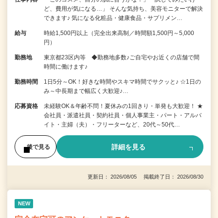
ど、費用が気になる…」 そんな気持ち、美容モニターで解決
できます♪ 気になる化粧品・健康食品・サプリメン…
給与
時給1,500円以上（完全出来高制／時間額1,500円～5,000
円）
勤務地
東京都23区内等 ◆勤務地多数♪ご自宅やお近くの店舗で間
時間に働けます♪
勤務時間
1日5分～OK！好きな時間やスキマ時間でサクッと♪ ☆1日の
み～中長期まで幅広く大歓迎♪…
応募資格
未経験OK＆年齢不問！夏休みの1回きり・単発も大歓迎！ ★
会社員・派遣社員・契約社員・個人事業主・パート・アルバ
イト・主婦（夫）・フリーターなど、20代～50代…
詳細を見る
後で見る
更新日： 2026/08/05 掲載終了日： 2026/08/30
NEW