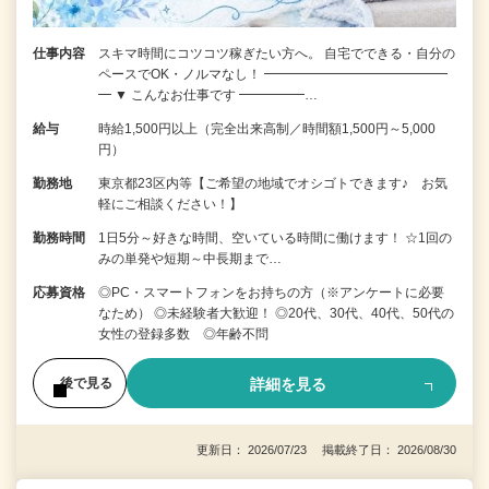
仕事内容
スキマ時間にコツコツ稼ぎたい方へ。 自宅でできる・自分の
ペースでOK・ノルマなし！ ━━━━━━━━━━━━━━
━ ▼ こんなお仕事です ━━━━━…
給与
時給1,500円以上（完全出来高制／時間額1,500円～5,000
円）
勤務地
東京都23区内等【ご希望の地域でオシゴトできます♪ お気
軽にご相談ください！】
勤務時間
1日5分～好きな時間、空いている時間に働けます！ ☆1回の
みの単発や短期～中長期まで…
応募資格
◎PC・スマートフォンをお持ちの方（※アンケートに必要
なため） ◎未経験者大歓迎！ ◎20代、30代、40代、50代の
女性の登録多数 ◎年齢不問
詳細を見る
後で見る
更新日： 2026/07/23 掲載終了日： 2026/08/30