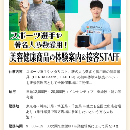
仕事内容
スポーツ選手やメダリスト、著名人も数多く御用達の健康器
具（DENBA Health、CATCH-I）の無料体験＆販売イベント
を正規代理店として全国催事場にて開催…
給与
日給12,000円～20,000円＋インセンティブ ※経験・能力等
考慮
勤務地
東京都・神奈川県・埼玉県・千葉県 ※他にも全国に出店会場
あり（旅行感覚で遠方現場に参加したいという方も大歓
迎！）
勤務時間
9：00～19：00の間で実働8H ※勤務場所によって異なりま