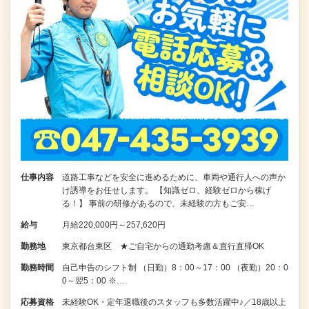
仕事内容
道路工事などを安全に進めるために、車両や通行人への声か
け誘導をお任せします。 【知識ゼロ、経験ゼロから稼げ
る！】 事前の研修があるので、未経験の方もご安…
給与
月給220,000円～257,620円
勤務地
東京都台東区 ★ご自宅からの通勤考慮＆直行直帰OK
勤務時間
自己申告のシフト制 （日勤）8：00～17：00 （夜勤）20：0
0～翌5：00 ※…
応募資格
未経験OK・定年退職後のスタッフも多数活躍中♪／18歳以上