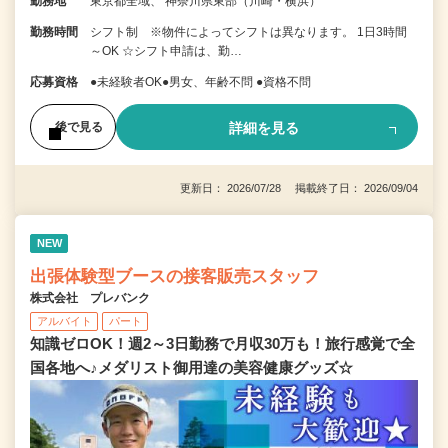
勤務地
東京都全域、 神奈川県東部（川崎・横浜）
勤務時間
シフト制 ※物件によってシフトは異なります。 1日3時間
～OK ☆シフト申請は、勤…
応募資格
●未経験者OK●男女、年齢不問 ●資格不問
詳細を見る
後で見る
更新日： 2026/07/28 掲載終了日： 2026/09/04
NEW
出張体験型ブースの接客販売スタッフ
株式会社 プレバンク
アルバイト
パート
知識ゼロOK！週2～3日勤務で月収30万も！旅行感覚で全
国各地へ♪メダリスト御用達の美容健康グッズ☆