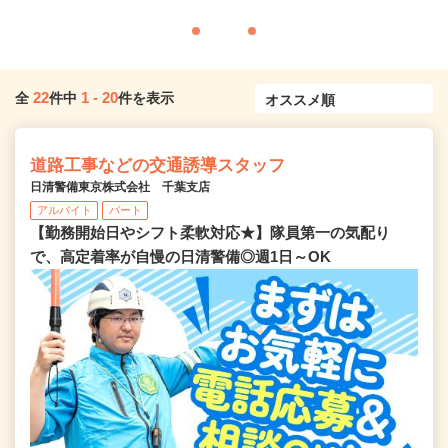
22
1
-
20
全
件中
件を表示
道路工事などの交通誘導スタッフ
日清警備東京株式会社 千葉支店
アルバイト
パート
【勤務開始日やシフト柔軟対応★】隊員第一の気配り
で、高定着率が自慢の日清警備◎週1日～OK