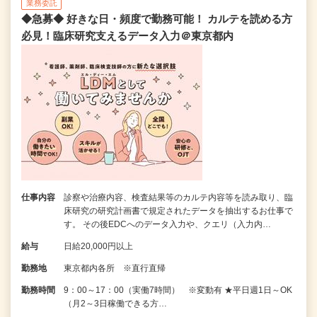
業務委託
◆急募◆ 好きな日・頻度で勤務可能！ カルテを読める方
必見！臨床研究支えるデータ入力＠東京都内
仕事内容
診察や治療内容、検査結果等のカルテ内容等を読み取り、臨
床研究の研究計画書で規定されたデータを抽出するお仕事で
す。 その後EDCへのデータ入力や、クエリ（入力内…
給与
日給20,000円以上
勤務地
東京都内各所 ※直行直帰
勤務時間
9：00～17：00（実働7時間） ※変動有 ★平日週1日～OK
（月2～3日稼働できる方…