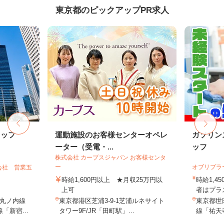
東京都のピックアップPR求人
タッフ
運動施設のお客様センターオペレ
ガソリン
ーター（受電・...
ッフ
株式会社 カーブスジャパン お客様センタ
ー
オブリプラ
会社 営業五
時給1,600円以上 ★月収25万円以
時給1,
上可
者はプラス
丸ノ内線
東京都港区芝浦3-9-1芝浦ルネサイト
東京都世田
「新宿...
タワー9F/JR「田町駅」...
線「祐天寺