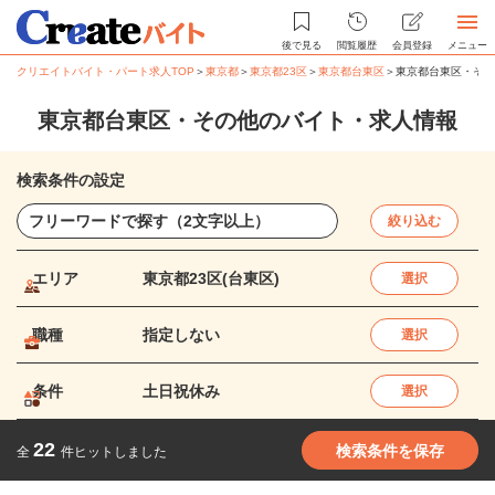
後で見る
閲覧履歴
会員登録
メニュー
クリエイトバイト・パート求人TOP
＞
東京都
＞
東京都23区
＞
東京都台東区
＞
東京都台東区・その
東京都台東区・その他のバイト・求人情報
検索条件の設定
絞り込む
エリア
東京都23区(台東区)
選択
職種
指定しない
選択
条件
土日祝休み
選択
22
検索条件を保存
全
件ヒットしました