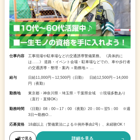
仕事内容
工事現場や駐車場などの交通誘導警備業務。 《具体的に
は……》 道路・イベント会場・駐車場などでの、車や歩行者
の交通誘導・整理・案内 ＜勤務地＞ …
給与
日給11,000円～12,500円（日勤） 日給12,500円～14,000
円（夜勤）
勤務地
東京都・神奈川県・埼玉県・千葉県全域 ☆現場多数あり
（直行・直帰OK）
勤務時間
《日勤》08：00～17：00 《夜勤》20：00～翌5：00 ※週
3日〜勤務O…
応募資格
18歳以上（警備業法による※例外事由2号）、未経験OK！
詳細を見る
後で見る