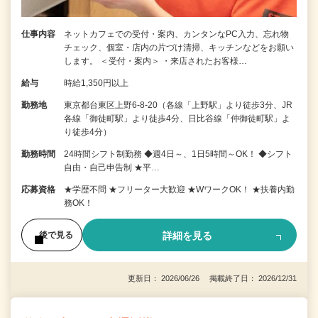
仕事内容
ネットカフェでの受付・案内、カンタンなPC入力、忘れ物
チェック、個室・店内の片づけ清掃、キッチンなどをお願い
します。 ＜受付・案内＞ ・来店されたお客様…
給与
時給1,350円以上
勤務地
東京都台東区上野6-8-20（各線「上野駅」より徒歩3分、JR
各線「御徒町駅」より徒歩4分、日比谷線「仲御徒町駅」よ
り徒歩4分）
勤務時間
24時間シフト制勤務 ◆週4日～、1日5時間～OK！ ◆シフト
自由・自己申告制 ★平…
応募資格
★学歴不問 ★フリーター大歓迎 ★WワークOK！ ★扶養内勤
務OK！
詳細を見る
後で見る
更新日： 2026/06/26 掲載終了日： 2026/12/31