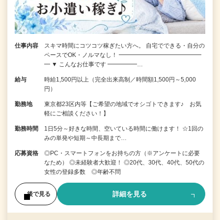
仕事内容
スキマ時間にコツコツ稼ぎたい方へ。 自宅でできる・自分の
ペースでOK・ノルマなし！ ━━━━━━━━━━━━━━
━ ▼ こんなお仕事です ━━━━━…
給与
時給1,500円以上（完全出来高制／時間額1,500円～5,000
円）
勤務地
東京都23区内等【ご希望の地域でオシゴトできます♪ お気
軽にご相談ください！】
勤務時間
1日5分～好きな時間、空いている時間に働けます！ ☆1回の
みの単発や短期～中長期まで…
応募資格
◎PC・スマートフォンをお持ちの方（※アンケートに必要
なため） ◎未経験者大歓迎！ ◎20代、30代、40代、50代の
女性の登録多数 ◎年齢不問
詳細を見る
後で見る