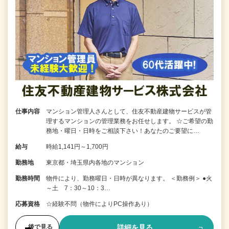
仕事内容
マンション管理人さんとして、住友不動産建物サービスが管
理するマンションの管理業務をお任せします。 ☆ご希望の勤
務地・曜日・日時をご相談下さい！あなたのご要望に…
給与
時給1,141円～1,700円
勤務地
東京都・埼玉県内各地のマンション
勤務時間
物件により、勤務曜日・日時が異なります。 ＜勤務例＞ ●火
～土 7：30～10：3…
応募資格
☆経験不問（物件によりPC操作あり）
詳細を見る
後で見る