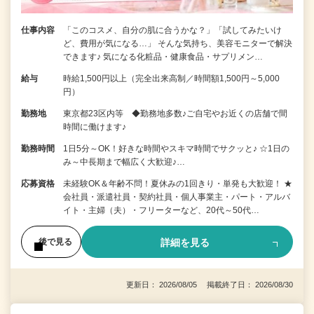
仕事内容
「このコスメ、自分の肌に合うかな？」「試してみたいけ
ど、費用が気になる…」 そんな気持ち、美容モニターで解決
できます♪ 気になる化粧品・健康食品・サプリメン…
給与
時給1,500円以上（完全出来高制／時間額1,500円～5,000
円）
勤務地
東京都23区内等 ◆勤務地多数♪ご自宅やお近くの店舗で間
時間に働けます♪
勤務時間
1日5分～OK！好きな時間やスキマ時間でサクッと♪ ☆1日の
み～中長期まで幅広く大歓迎♪…
応募資格
未経験OK＆年齢不問！夏休みの1回きり・単発も大歓迎！ ★
会社員・派遣社員・契約社員・個人事業主・パート・アルバ
イト・主婦（夫）・フリーターなど、20代～50代…
詳細を見る
後で見る
更新日： 2026/08/05 掲載終了日： 2026/08/30