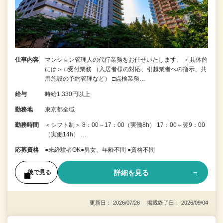
仕事内容
マンション管理人の代行業務をお任せいたします。 ＜具体的
には＞ □受付業務 （入居者様の対応、引越業者への指示、共
用施設の予約管理など） □点検業務…
給与
時給1,330円以上
勤務地
東京都全域
勤務時間
＜シフト制＞ 8：00～17：00（実働8h） 17：00～翌9：00
（実働14h） …
応募資格
●未経験者OK●男女、年齢不問 ●資格不問
詳細を見る
後で見る
更新日： 2026/07/28 掲載終了日： 2026/09/04