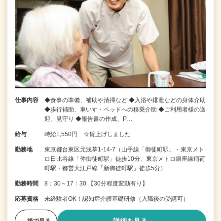
仕事内容
◆食事の準備、補助や清掃など ◆入浴や排泄などの身体介助
◆歩行補助、車いす・ベッドへの移乗介助 ◆ご利用者様の送
迎、見守り ◆報告書の作成、P…
給与
時給1,550円 ☆賃上げしました
勤務地
東京都台東区元浅草1-14-7（山手線「御徒町駅」・東京メト
ロ日比谷線「仲御徒町駅」徒歩10分、東京メトロ銀座線稲荷
町駅・都営大江戸線「新御徒町駅」徒歩5分）
勤務時間
8：30～17：30 【30分程度変動有り】
応募資格
未経験者OK！認知症介護基礎研修（入職後の受講可）
後で見る