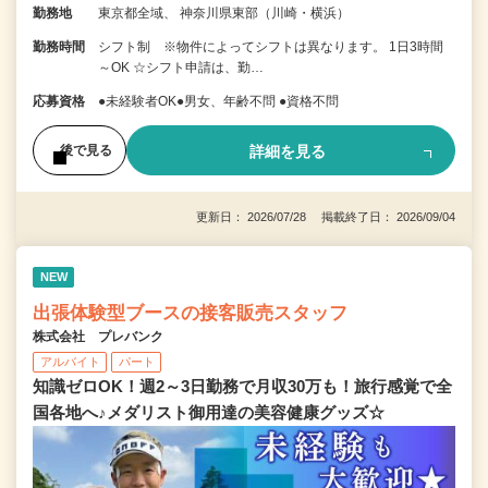
勤務地
東京都全域、 神奈川県東部（川崎・横浜）
勤務時間
シフト制 ※物件によってシフトは異なります。 1日3時間
～OK ☆シフト申請は、勤…
応募資格
●未経験者OK●男女、年齢不問 ●資格不問
詳細を見る
後で見る
更新日： 2026/07/28 掲載終了日： 2026/09/04
NEW
出張体験型ブースの接客販売スタッフ
株式会社 プレバンク
アルバイト
パート
知識ゼロOK！週2～3日勤務で月収30万も！旅行感覚で全
国各地へ♪メダリスト御用達の美容健康グッズ☆