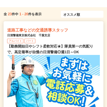
23
1
-
20
全
件中
件を表示
道路工事などの交通誘導スタッフ
日清警備東京株式会社 千葉支店
アルバイト
パート
【勤務開始日やシフト柔軟対応★】隊員第一の気配り
で、高定着率が自慢の日清警備◎週1日～OK