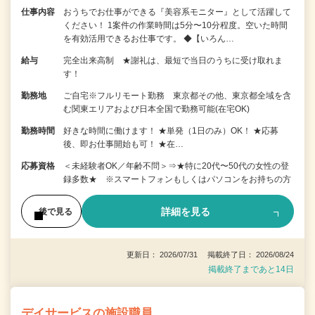
仕事内容
おうちでお仕事ができる『美容系モニター』として活躍して
ください！ 1案件の作業時間は5分〜10分程度。空いた時間
を有効活用できるお仕事です。 ◆【いろん…
給与
完全出来高制 ★謝礼は、最短で当日のうちに受け取れま
す！
勤務地
ご自宅※フルリモート勤務 東京都その他、東京都全域を含
む関東エリアおよび日本全国で勤務可能(在宅OK)
勤務時間
好きな時間に働けます！ ★単発（1日のみ）OK！ ★応募
後、即お仕事開始も可！ ★在…
応募資格
＜未経験者OK／年齢不問＞⇒★特に20代〜50代の女性の登
録多数★ ※スマートフォンもしくはパソコンをお持ちの方
詳細を見る
後で見る
更新日： 2026/07/31 掲載終了日： 2026/08/24
掲載終了まであと14日
デイサービスの施設職員