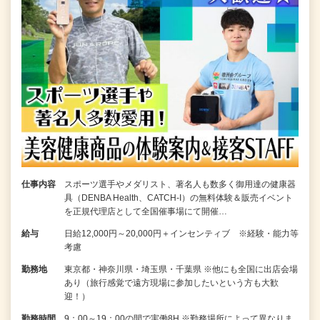
仕事内容
スポーツ選手やメダリスト、著名人も数多く御用達の健康器
具（DENBA Health、CATCH-I）の無料体験＆販売イベント
を正規代理店として全国催事場にて開催…
給与
日給12,000円～20,000円＋インセンティブ ※経験・能力等
考慮
勤務地
東京都・神奈川県・埼玉県・千葉県 ※他にも全国に出店会場
あり（旅行感覚で遠方現場に参加したいという方も大歓
迎！）
勤務時間
9：00～19：00の間で実働8H ※勤務場所によって異なりま