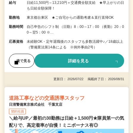
給与
日給11,500円～13,210円＋交通費全額支給 ★早上がりの日
も日給全額保障！
勤務地
東京都台東区 ★ご自宅からの通勤考慮＆直行直帰OK
勤務時間
自己申告のシフト制 （日勤）8：00～17：00 （夜勤）20：0
0～翌5：00 ※…
応募資格
未経験OK・定年退職後のスタッフも多数活躍中♪／18歳以上
（警備業法第14条による ※例外事由2号）
詳細を見る
後で見る
更新日： 2026/07/22 掲載終了日： 2026/08/31
道路工事などの交通誘導スタッフ
日清警備東京株式会社 千葉支店
契約社員
＼給与UP／最初の30勤務は日給＋1,500円★隊員第一の気
配りで、高定着率が自慢！ミニボーナス有◎