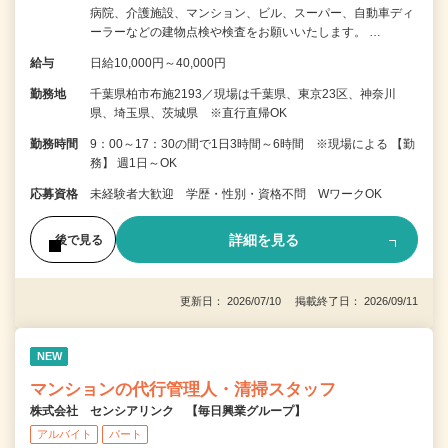
病院、介護施設、マンション、ビル、スーパー、自動車ディ
ーラーなどの建物点検や検査をお願いいたします。 …
給与
日給10,000円～40,000円
勤務地
千葉県柏市布施2193／現場は千葉県、東京23区、神奈川
県、埼玉県、茨城県 ※直行直帰OK
勤務時間
9：00～17：30の間で1日3時間～6時間 ※現場による 【勤
務】 週1日～OK
応募資格
未経験者大歓迎 学歴・性別・資格不問 WワークOK
詳細を見る
後で見る
更新日： 2026/07/10 掲載終了日： 2026/09/11
NEW
マンションの代行管理人・清掃スタッフ
株式会社 センシアリンク 【毎日興業グループ】
アルバイト
パート