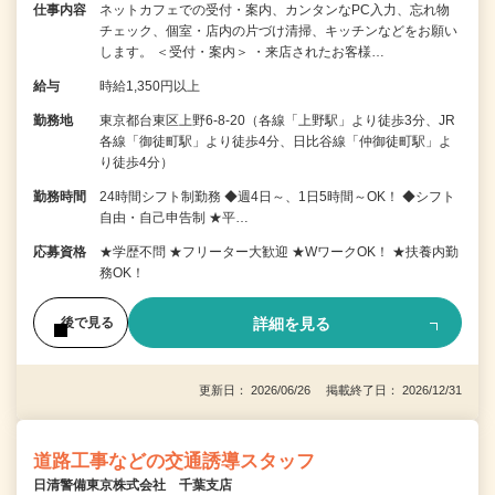
仕事内容
ネットカフェでの受付・案内、カンタンなPC入力、忘れ物
チェック、個室・店内の片づけ清掃、キッチンなどをお願い
します。 ＜受付・案内＞ ・来店されたお客様…
給与
時給1,350円以上
勤務地
東京都台東区上野6-8-20（各線「上野駅」より徒歩3分、JR
各線「御徒町駅」より徒歩4分、日比谷線「仲御徒町駅」よ
り徒歩4分）
勤務時間
24時間シフト制勤務 ◆週4日～、1日5時間～OK！ ◆シフト
自由・自己申告制 ★平…
応募資格
★学歴不問 ★フリーター大歓迎 ★WワークOK！ ★扶養内勤
務OK！
詳細を見る
後で見る
更新日： 2026/06/26 掲載終了日： 2026/12/31
道路工事などの交通誘導スタッフ
日清警備東京株式会社 千葉支店