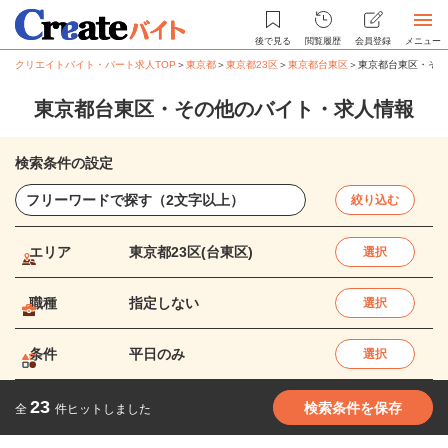
後で見る
閲覧履歴
会員登録
メニュー
クリエイトバイト・パート求人TOP
＞
東京都
＞
東京都23区
＞
東京都台東区
＞
東京都台東区・その
東京都台東区・その他のバイト・求人情報
検索条件の設定
絞り込む
エリア
東京都23区(台東区)
選択
職種
指定しない
選択
条件
平日のみ
選択
23
検索条件を保存
全
件ヒットしました