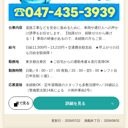
仕事内容
道路工事などを安全に進めるために、車両や通行人への声か
け誘導をお任せします。 【知識ゼロ、経験ゼロから稼げ
る！】 事前の研修があるので、未経験の方もご安…
給与
日給11,500円～13,210円＋交通費全額支給 ★早上がりの日
も日給全額保障！
勤務地
東京都台東区 ★ご自宅からの通勤考慮＆直行直帰OK
勤務時間
日勤／8：00～17：00 夜勤／20：00～翌5：00 ★シフト自
己申告制 ☆週1…
応募資格
未経験OK・定年退職後のスタッフも多数活躍中♪／18歳以上
（警備業法第14条による ※例外事由2号）
詳細を見る
後で見る
更新日： 2026/07/22 掲載終了日： 2026/08/31