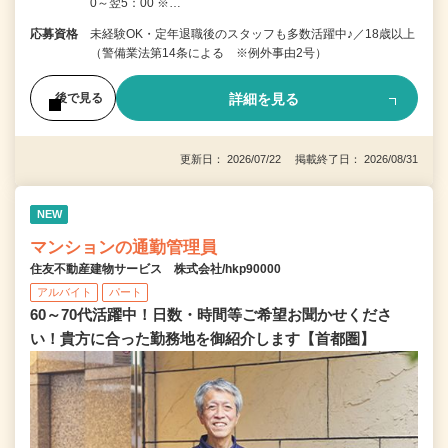
0～翌5：00 ※…
応募資格
未経験OK・定年退職後のスタッフも多数活躍中♪／18歳以上
（警備業法第14条による ※例外事由2号）
詳細を見る
後で見る
更新日： 2026/07/22 掲載終了日： 2026/08/31
NEW
マンションの通勤管理員
住友不動産建物サービス 株式会社/hkp90000
アルバイト
パート
60～70代活躍中！日数・時間等ご希望お聞かせくださ
い！貴方に合った勤務地を御紹介します【首都圏】