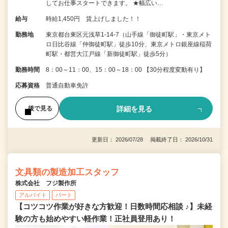
してお仕事スタートできます。 ★幅広い…
給与
時給1,450円 賃上げしました！！
勤務地
東京都台東区元浅草1-14-7（山手線「御徒町駅」・東京メト
ロ日比谷線「仲御徒町駅」徒歩10分、東京メトロ銀座線稲荷
町駅・都営大江戸線「新御徒町駅」徒歩5分）
勤務時間
8：00～11：00、15：00～18：00 【30分程度変動有り】
応募資格
普通自動車免許
詳細を見る
後で見る
更新日： 2026/07/28 掲載終了日： 2026/10/31
文具類の製造加工スタッフ
株式会社 フジ製作所
アルバイト
パート
【コツコツ作業が好きな方歓迎！日数時間応相談 ♪】未経
験の方も始めやすい軽作業！正社員登用あり！