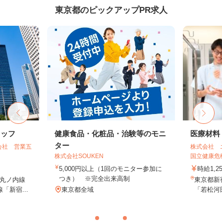
東京都のピックアップPR求人
タッフ
健康食品・化粧品・治験等のモニ
医療材料
ター
会社 営業五
株式会社 
株式会社SOUKEN
国立健康危機
5,000円以上（1回のモニター参加に
時給1,2
つき） ※完全出来高制
丸ノ内線
東京都新
「新宿...
東京都全域
「若松河