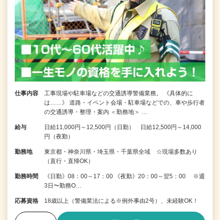
仕事内容
工事現場や駐車場などの交通誘導警備業務。 《具体的に
は……》 道路・イベント会場・駐車場などでの、車や歩行者
の交通誘導・整理・案内 ＜勤務地＞ …
給与
日給11,000円～12,500円（日勤） 日給12,500円～14,000
円（夜勤）
勤務地
東京都・神奈川県・埼玉県・千葉県全域 ☆現場多数あり
（直行・直帰OK）
勤務時間
《日勤》08：00～17：00 《夜勤》20：00～翌5：00 ※週
3日〜勤務O…
応募資格
18歳以上（警備業法による※例外事由2号）、未経験OK！