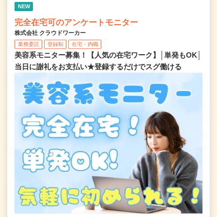
NEW
完全在宅可のアンケートモニター
株式会社 クラウドワーカー
業務委託
登録制
在宅・内職
美容系モニター募集！【人気の在宅ワーク】│単発もOK│
当日に謝礼をお支払い★登録するだけでスグ働ける