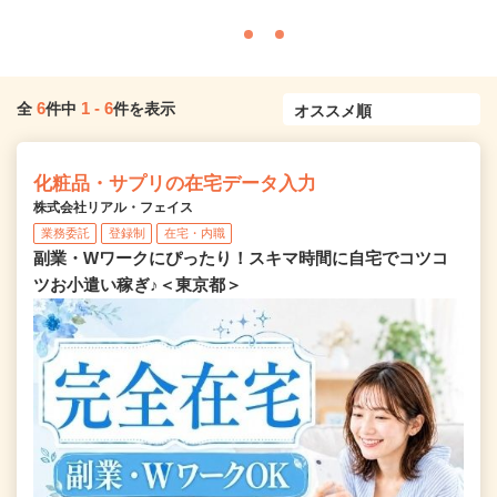
6
1
-
6
全
件中
件を表示
化粧品・サプリの在宅データ入力
株式会社リアル・フェイス
業務委託
登録制
在宅・内職
副業・Wワークにぴったり！スキマ時間に自宅でコツコ
ツお小遣い稼ぎ♪＜東京都＞