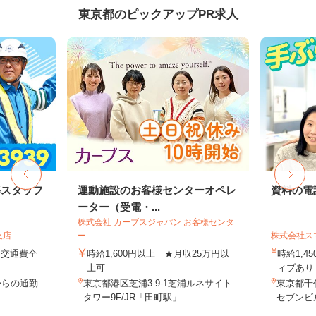
東京都のピックアップPR求人
導スタッフ
運動施設のお客様センターオペレ
資料の電
ーター（受電・...
株式会社 カーブスジャパン お客様センタ
支店
ー
株式会社ス
円＋交通費全
時給1,600円以上 ★月収25万円以
時給1,4
上可
ィブあり 
からの通勤
東京都港区芝浦3-9-1芝浦ルネサイト
東京都千代
タワー9F/JR「田町駅」...
セブンビル