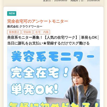
更新日： 2026/08/05 掲載終了日： 2026/08/30
NEW
完全在宅可のアンケートモニター
株式会社 クラウドワーカー
業務委託
登録制
在宅・内職
美容系モニター募集！【人気の在宅ワーク】│単発もOK│
当日に謝礼をお支払い★登録するだけでスグ働ける