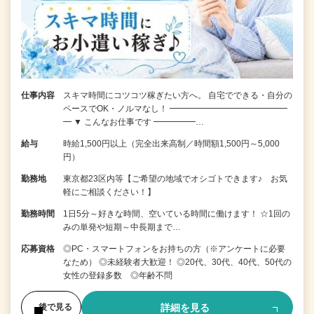
仕事内容
スキマ時間にコツコツ稼ぎたい方へ。 自宅でできる・自分の
ペースでOK・ノルマなし！ ━━━━━━━━━━━━━━
━ ▼ こんなお仕事です ━━━━━…
給与
時給1,500円以上（完全出来高制／時間額1,500円～5,000
円）
勤務地
東京都23区内等【ご希望の地域でオシゴトできます♪ お気
軽にご相談ください！】
勤務時間
1日5分～好きな時間、空いている時間に働けます！ ☆1回の
みの単発や短期～中長期まで…
応募資格
◎PC・スマートフォンをお持ちの方（※アンケートに必要
なため） ◎未経験者大歓迎！ ◎20代、30代、40代、50代の
女性の登録多数 ◎年齢不問
詳細を見る
後で見る