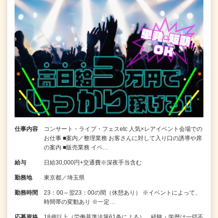
仕事内容
コンサート・ライブ・フェスetc 人気×レアイベント会場での
お仕事 ■案内／整理業務 お客さんに対して入り口の誘導や席
の案内 ■販売業務 イベ…
給与
日給30,000円+交通費※深夜手当含む
勤務地
東京都／埼玉県
勤務時間
23：00～翌23：00の間（休憩あり） ※イベントによって、
時間帯の変動あり ※一定…
応募資格
18歳以上（労働基準法第61条による）、経験・学歴は一切不