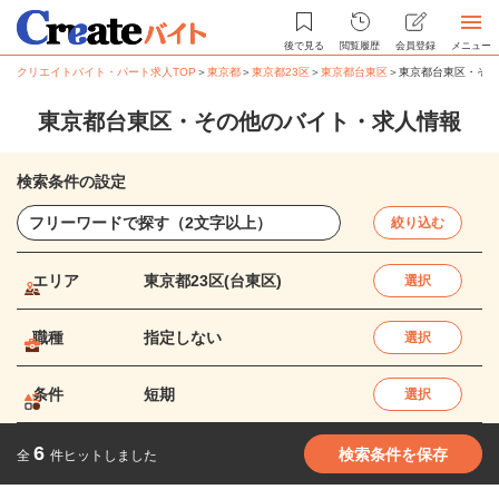
後で見る
閲覧履歴
会員登録
メニュー
クリエイトバイト・パート求人TOP
＞
東京都
＞
東京都23区
＞
東京都台東区
＞
東京都台東区・その
東京都台東区・その他のバイト・求人情報
検索条件の設定
絞り込む
エリア
東京都23区(台東区)
選択
職種
指定しない
選択
条件
短期
選択
6
検索条件を保存
全
件ヒットしました