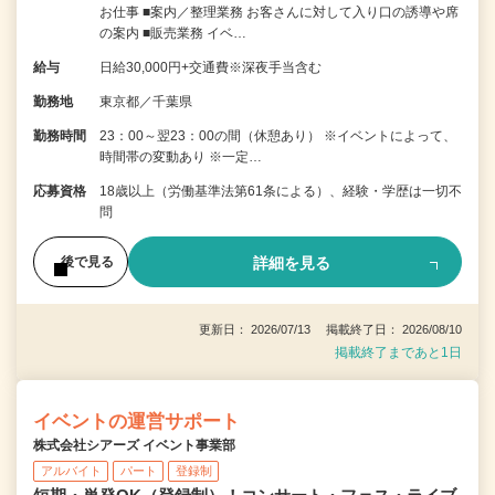
お仕事 ■案内／整理業務 お客さんに対して入り口の誘導や席
の案内 ■販売業務 イベ…
給与
日給30,000円+交通費※深夜手当含む
勤務地
東京都／千葉県
勤務時間
23：00～翌23：00の間（休憩あり） ※イベントによって、
時間帯の変動あり ※一定…
応募資格
18歳以上（労働基準法第61条による）、経験・学歴は一切不
問
詳細を見る
後で見る
更新日： 2026/07/13 掲載終了日： 2026/08/10
掲載終了まであと1日
イベントの運営サポート
株式会社シアーズ イベント事業部
アルバイト
パート
登録制