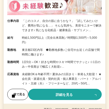
仕事内容
「このコスメ、自分の肌に合うかな？」「試してみたいけ
ど、費用が気になる…」 そんな気持ち、美容モニターで解決
できます♪ 気になる化粧品・健康食品・サプリメン…
給与
時給1,500円以上（完全出来高制／時間額1,500円～5,000
円）
勤務地
東京都23区内等 ◆勤務地多数♪ご自宅やお近くの店舗で間
時間に働けます♪
勤務時間
1日5分～OK！好きな時間やスキマ時間でサクッと♪ ☆1日の
み～中長期まで幅広く大歓迎♪…
応募資格
未経験OK＆年齢不問！夏休みの1回きり・単発も大歓迎！ ★
会社員・派遣社員・契約社員・個人事業主・パート・アルバ
イト・主婦（夫）・フリーターなど、20代～50代…
詳細を見る
後で見る