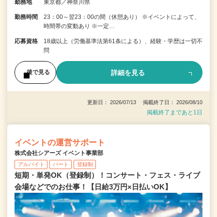
勤務地
東京都／神奈川県
勤務時間
23：00～翌23：00の間（休憩あり） ※イベントによって、
時間帯の変動あり ※一定…
応募資格
18歳以上（労働基準法第61条による）、経験・学歴は一切不
問
詳細を見る
後で見る
更新日： 2026/07/13 掲載終了日： 2026/08/10
掲載終了まであと1日
イベントの運営サポート
株式会社シアーズ イベント事業部
アルバイト
パート
登録制
短期・単発OK（登録制）！コンサート・フェス・ライブ
会場などでのお仕事！【日給3万円×日払いOK】