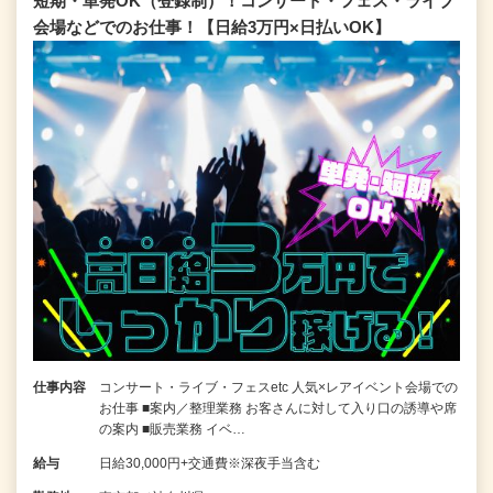
短期・単発OK（登録制）！コンサート・フェス・ライブ
会場などでのお仕事！【日給3万円×日払いOK】
仕事内容
コンサート・ライブ・フェスetc 人気×レアイベント会場での
お仕事 ■案内／整理業務 お客さんに対して入り口の誘導や席
の案内 ■販売業務 イベ…
給与
日給30,000円+交通費※深夜手当含む