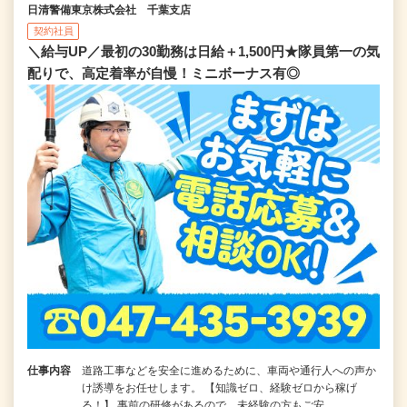
日清警備東京株式会社 千葉支店
契約社員
＼給与UP／最初の30勤務は日給＋1,500円★隊員第一の気
配りで、高定着率が自慢！ミニボーナス有◎
仕事内容
道路工事などを安全に進めるために、車両や通行人への声か
け誘導をお任せします。 【知識ゼロ、経験ゼロから稼げ
る！】 事前の研修があるので、未経験の方もご安…