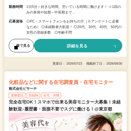
勤務時間
1日5分～好きな時間、空いている時間に働けます！ ☆1回の
みの単発や短期～中長期まで…
応募資格
◎PC・スマートフォンをお持ちの方（※アンケートに必要
なため） ◎未経験者大歓迎！ ◎20代、30代、40代、50代の
女性の登録多数 ◎年齢不問
詳細を見る
後で見る
更新日： 2026/07/23 掲載終了日： 2026/08/30
化粧品などに関する在宅調査員・在宅モニター
株式会社ビサーチ
業務委託
登録制
在宅・内職
完全在宅OK！スマホで出来る美容モニター大募集！未経
験歓迎♪履歴書・面接不要でスグに働ける！@東京都