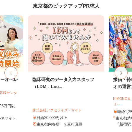
東京都のピックアップPR求人
ターオペレ
臨床研究のデータ入力スタッフ
振袖・袴
（LDM：Loc...
オの運営ス
お客様センタ
KIMONO
リー
25万円以
株式会社アクセライズ・サイト
時給1,2
日給20,000円以上
ルネサイト
東京都渋谷
東京都内各所 ※直行直帰
「新宿駅