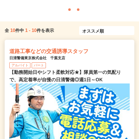
10
1
-
10
全
件中
件を表示
道路工事などの交通誘導スタッフ
日清警備東京株式会社 千葉支店
アルバイト
パート
【勤務開始日やシフト柔軟対応★】隊員第一の気配り
で、高定着率が自慢の日清警備◎週1日～OK