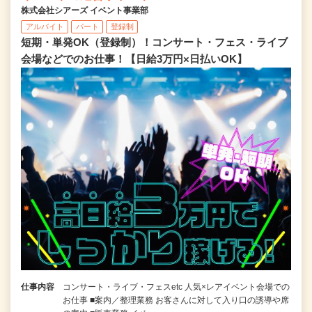
株式会社シアーズ イベント事業部
アルバイト
パート
登録制
短期・単発OK（登録制）！コンサート・フェス・ライブ
会場などでのお仕事！【日給3万円×日払いOK】
仕事内容
コンサート・ライブ・フェスetc 人気×レアイベント会場での
お仕事 ■案内／整理業務 お客さんに対して入り口の誘導や席