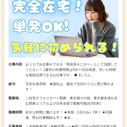
仕事内容
おうちでお仕事ができる『美容系モニター』として活躍して
ください！ 1案件の作業時間は5分〜10分程度。空いた時間
を有効活用できるお仕事です。 ◆【いろん…
給与
完全出来高制 ★謝礼は、最短で当日のうちに受け取れま
す！
勤務地
ご自宅※フルリモート勤務 東京都その他、東京都全域を含
む関東エリアおよび日本全国で勤務可能(在宅OK)
勤務時間
好きな時間に働けます！ ★単発（1日のみ）OK！ ★応募
後、即お仕事開始も可！ ★在…
応募資格
＜未経験者OK／年齢不問＞⇒★特に20代〜50代の女性の登