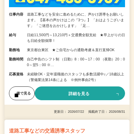
仕事内容
道路工事などを安全に進めるために、声かけ誘導をお願いし
ます。 【基本の声かけはこの『3つ』】 「おはようございま
す」 「ご迷惑をおかけします」 「足…
給与
日給11,500円～13,210円＋交通費全額支給 ★早上がりの日
も日給全額保障！
勤務地
東京都台東区 ★ご自宅からの通勤考慮＆直行直帰OK
勤務時間
自己申告のシフト制 （日勤）8：00～17：00 （夜勤）20：0
0～翌5：00 ※…
応募資格
未経験OK・定年退職後のスタッフも多数活躍中♪／18歳以上
（警備業法第14条による ※例外事由2号）
詳細を見る
後で見る
更新日： 2026/07/22 掲載終了日： 2026/08/31
道路工事などの交通誘導スタッフ