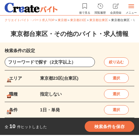
後で見る
閲覧履歴
会員登録
メニュー
クリエイトバイト・パート求人TOP
＞
東京都
＞
東京都23区
＞
東京都台東区
＞
東京都台東区・その
東京都台東区・その他のバイト・求人情報
検索条件の設定
絞り込む
エリア
東京都23区(台東区)
選択
職種
指定しない
選択
条件
1日・単発
選択
10
検索条件を保存
全
件ヒットしました