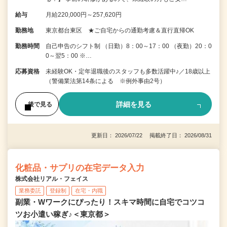
給与
月給220,000円～257,620円
勤務地
東京都台東区 ★ご自宅からの通勤考慮＆直行直帰OK
勤務時間
自己申告のシフト制 （日勤）8：00～17：00 （夜勤）20：0
0～翌5：00 ※…
応募資格
未経験OK・定年退職後のスタッフも多数活躍中♪／18歳以上
（警備業法第14条による ※例外事由2号）
詳細を見る
後で見る
更新日： 2026/07/22 掲載終了日： 2026/08/31
化粧品・サプリの在宅データ入力
株式会社リアル・フェイス
業務委託
登録制
在宅・内職
副業・Wワークにぴったり！スキマ時間に自宅でコツコ
ツお小遣い稼ぎ♪＜東京都＞