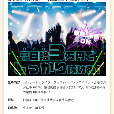
仕事内容
コンサート・ライブ・フェスetc 人気×レアイベント会場での
お仕事 ■案内／整理業務 お客さんに対して入り口の誘導や席
の案内 ■販売業務 イベ…
給与
日給30,000円+交通費※深夜手当含む
勤務地
東京都／埼玉県