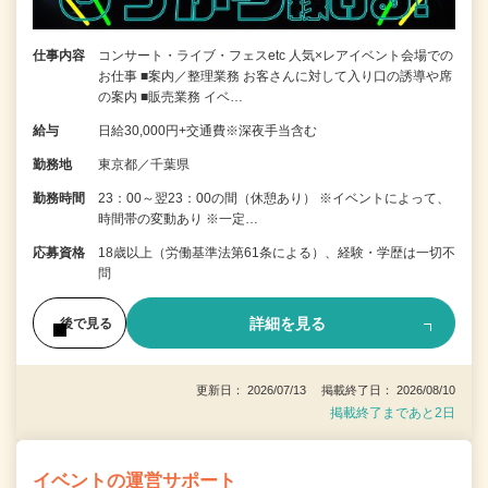
仕事内容
コンサート・ライブ・フェスetc 人気×レアイベント会場での
お仕事 ■案内／整理業務 お客さんに対して入り口の誘導や席
の案内 ■販売業務 イベ…
給与
日給30,000円+交通費※深夜手当含む
勤務地
東京都／千葉県
勤務時間
23：00～翌23：00の間（休憩あり） ※イベントによって、
時間帯の変動あり ※一定…
応募資格
18歳以上（労働基準法第61条による）、経験・学歴は一切不
問
詳細を見る
後で見る
更新日： 2026/07/13 掲載終了日： 2026/08/10
掲載終了まであと2日
イベントの運営サポート