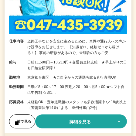
仕事内容
道路工事などを安全に進めるために、車両や通行人への声か
け誘導をお任せします。 【知識ゼロ、経験ゼロから稼げ
る！】 事前の研修があるので、未経験の方もご安…
給与
日給11,500円～13,210円＋交通費全額支給 ★早上がりの日
も日給全額保障！
勤務地
東京都台東区 ★ご自宅からの通勤考慮＆直行直帰OK
勤務時間
日勤／8：00～17：00 夜勤／20：00～翌5：00 ★シフト自
己申告制 ☆週1…
応募資格
未経験OK・定年退職後のスタッフも多数活躍中♪／18歳以上
（警備業法第14条による ※例外事由2号）
詳細を見る
後で見る