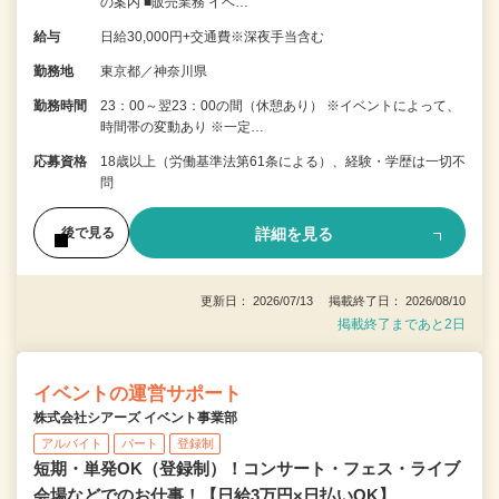
の案内 ■販売業務 イベ…
給与
日給30,000円+交通費※深夜手当含む
勤務地
東京都／神奈川県
勤務時間
23：00～翌23：00の間（休憩あり） ※イベントによって、
時間帯の変動あり ※一定…
応募資格
18歳以上（労働基準法第61条による）、経験・学歴は一切不
問
詳細を見る
後で見る
更新日： 2026/07/13 掲載終了日： 2026/08/10
掲載終了まであと2日
イベントの運営サポート
株式会社シアーズ イベント事業部
アルバイト
パート
登録制
短期・単発OK（登録制）！コンサート・フェス・ライブ
会場などでのお仕事！【日給3万円×日払いOK】