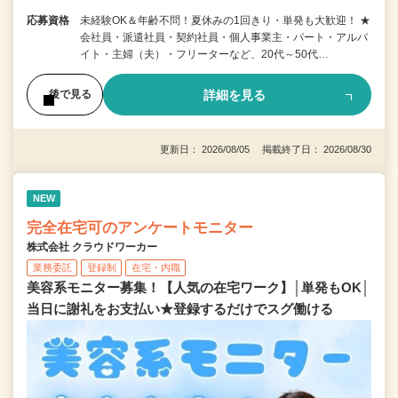
応募資格
未経験OK＆年齢不問！夏休みの1回きり・単発も大歓迎！ ★
会社員・派遣社員・契約社員・個人事業主・パート・アルバ
イト・主婦（夫）・フリーターなど、20代～50代…
詳細を見る
後で見る
更新日： 2026/08/05 掲載終了日： 2026/08/30
NEW
完全在宅可のアンケートモニター
株式会社 クラウドワーカー
業務委託
登録制
在宅・内職
美容系モニター募集！【人気の在宅ワーク】│単発もOK│
当日に謝礼をお支払い★登録するだけでスグ働ける