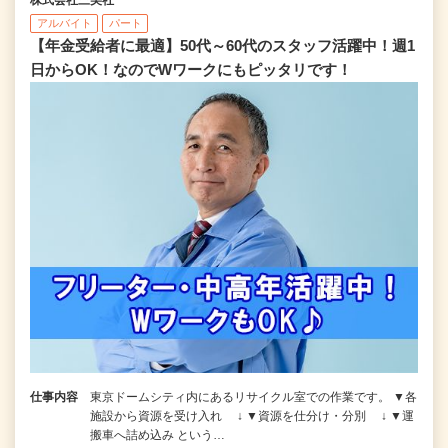
株式会社三美社
アルバイト
パート
【年金受給者に最適】50代～60代のスタッフ活躍中！週1
日からOK！なのでWワークにもピッタリです！
仕事内容
東京ドームシティ内にあるリサイクル室での作業です。 ▼各
施設から資源を受け入れ ↓ ▼資源を仕分け・分別 ↓ ▼運
搬車へ詰め込み という…