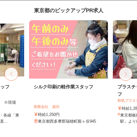
東京都のピックアップPR求人
タッフ
シルク印刷の軽作業スタッフ
プラスチ
フ
和気プラス
以上 ※現場
有限会社 成功
時給1,2
時給1,250円
R・各線「東
東京都板
...
東京都西多摩郡瑞穂町殿ヶ谷945
駅」より