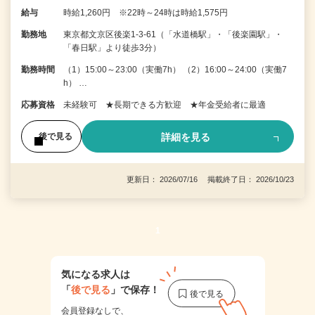
給与
時給1,260円 ※22時～24時は時給1,575円
勤務地
東京都文京区後楽1-3-61（「水道橋駅」・「後楽園駅」・
「春日駅」より徒歩3分）
勤務時間
（1）15:00～23:00（実働7h） （2）16:00～24:00（実働7
h） …
応募資格
未経験可 ★長期できる方歓迎 ★年金受給者に最適
詳細を見る
後で見る
更新日： 2026/07/16 掲載終了日： 2026/10/23
1
気になる求人は
「
後で見る
」で保存！
会員登録なしで、