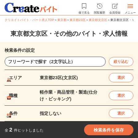
後で見る
閲覧履歴
会員登録
メニュー
クリエイトバイト・パート求人TOP
＞
東京都
＞
東京都23区
＞
東京都文京区
＞
東京都文京区・その
東京都文京区・その他のバイト・求人情報
検索条件の設定
絞り込む
エリア
東京都23区(文京区)
選択
軽作業・商品管理・製造(仕分
職種
選択
け・ピッキング)
条件
指定しない
選択
2
検索条件を保存
全
件ヒットしました