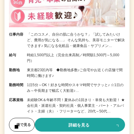
仕事内容
「このコスメ、自分の肌に合うかな？」「試してみたいけ
ど、費用が気になる…」 そんな気持ち、美容モニターで解決
できます♪ 気になる化粧品・健康食品・サプリメン…
給与
時給1,500円以上（完全出来高制／時間額1,500円～5,000
円）
勤務地
東京都23区内等 ◆勤務地多数♪ご自宅やお近くの店舗で間
時間に働けます♪
勤務時間
1日5分～OK！好きな時間やスキマ時間でサクッと♪ ☆1日の
み～中長期まで幅広く大歓迎♪…
応募資格
未経験OK＆年齢不問！夏休みの1回きり・単発も大歓迎！ ★
会社員・派遣社員・契約社員・個人事業主・パート・アルバ
イト・主婦（夫）・フリーターなど、20代～50代…
詳細を見る
後で見る