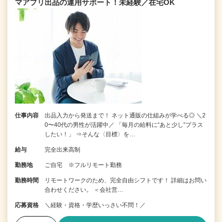
マアプリ出品の運用サポート！未経験／在宅OK
仕事内容
出品入力から発送まで！ ネット通販の仕組みが学べる◎ ＼2
0〜40代の男性が活躍中／ 「毎月の給料に“あと少し”プラス
したい！」 ⇒そんな〈目標〉を…
給与
完全出来高制
勤務地
ご自宅 ※フルリモート勤務
勤務時間
リモートワークのため、完全自由シフトです！ 詳細はお問い
合わせください。 ＜会社営…
応募資格
＼経験・資格・学歴いっさい不問！／