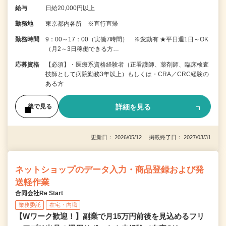
給与
日給20,000円以上
勤務地
東京都内各所 ※直行直帰
勤務時間
9：00～17：00（実働7時間） ※変動有 ★平日週1日～OK
（月2～3日稼働できる方…
応募資格
【必須】・医療系資格経験者（正看護師、薬剤師、臨床検査
技師として病院勤務3年以上）もしくは・CRA／CRC経験の
ある方
詳細を見る
後で見る
更新日： 2026/05/12 掲載終了日： 2027/03/31
ネットショップのデータ入力・商品登録および発
送軽作業
合同会社Re Start
業務委託
在宅・内職
【Wワーク歓迎！】副業で月15万円前後を見込めるフリ