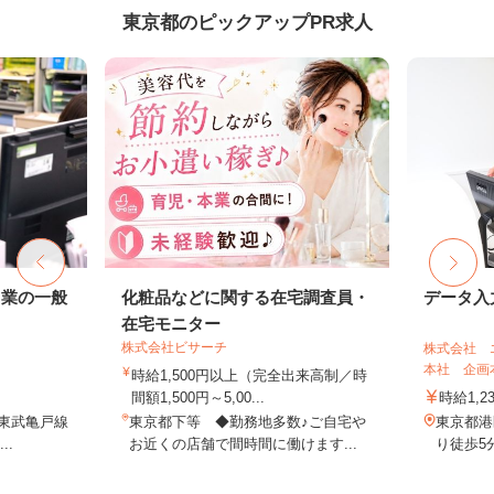
東京都のピックアップPR求人
ス業の一般
化粧品などに関する在宅調査員・
データ入
在宅モニター
株式会社ビサーチ
株式会社 
本社 企画
時給1,500円以上（完全出来高制／時
間額1,500円～5,00...
時給1,2
／東武亀戸線
東京都下等 ◆勤務地多数♪ご自宅や
東京都港
..
お近くの店舗で間時間に働けます...
り徒歩5