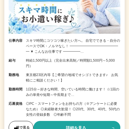
仕事内容
スキマ時間にコツコツ稼ぎたい方へ。 自宅でできる・自分の
ペースでOK・ノルマなし！ ━━━━━━━━━━━━━━
━ ▼ こんなお仕事です ━━━━━…
給与
時給1,500円以上（完全出来高制／時間額1,500円～5,000
円）
勤務地
東京都23区内等【ご希望の地域でオシゴトできます♪ お気
軽にご相談ください！】
勤務時間
1日5分～好きな時間、空いている時間に働けます！ ☆1回の
みの単発や短期～中長期まで…
応募資格
◎PC・スマートフォンをお持ちの方（※アンケートに必要
なため） ◎未経験者大歓迎！ ◎20代、30代、40代、50代の
女性の登録多数 ◎年齢不問
詳細を見る
後で見る