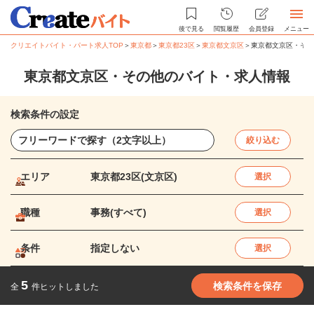
後で見る
閲覧履歴
会員登録
メニュー
クリエイトバイト・パート求人TOP
＞
東京都
＞
東京都23区
＞
東京都文京区
＞
東京都文京区・その
東京都文京区・その他のバイト・求人情報
検索条件の設定
絞り込む
エリア
東京都23区(文京区)
選択
職種
事務(すべて)
選択
条件
指定しない
選択
5
検索条件を保存
全
件ヒットしました