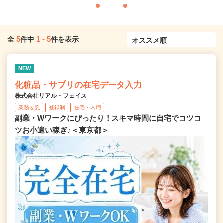
5
1
-
5
全
件中
件を表示
NEW
化粧品・サプリの在宅データ入力
株式会社リアル・フェイス
業務委託
登録制
在宅・内職
副業・Wワークにぴったり！スキマ時間に自宅でコツコ
ツお小遣い稼ぎ♪＜東京都＞