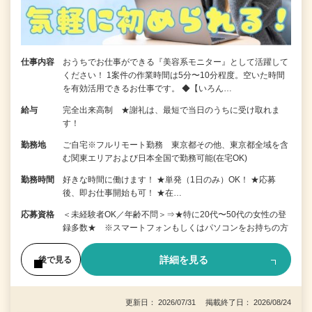
仕事内容
おうちでお仕事ができる『美容系モニター』として活躍して
ください！ 1案件の作業時間は5分〜10分程度。空いた時間
を有効活用できるお仕事です。 ◆【いろん…
給与
完全出来高制 ★謝礼は、最短で当日のうちに受け取れま
す！
勤務地
ご自宅※フルリモート勤務 東京都その他、東京都全域を含
む関東エリアおよび日本全国で勤務可能(在宅OK)
勤務時間
好きな時間に働けます！ ★単発（1日のみ）OK！ ★応募
後、即お仕事開始も可！ ★在…
応募資格
＜未経験者OK／年齢不問＞⇒★特に20代〜50代の女性の登
録多数★ ※スマートフォンもしくはパソコンをお持ちの方
詳細を見る
後で見る
更新日： 2026/07/31 掲載終了日： 2026/08/24