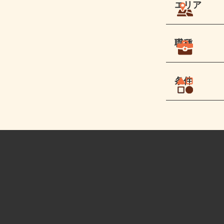
エリア
職種
条件