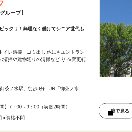
フ
業グループ】
もピッタリ！無理なく働けてシニア世代も
トイレ清掃、ゴミ出し 他にもエントラン
の清掃や建物廻りの清掃など り ※変更範
「御茶ノ水駅」徒歩3分、JR「御茶ノ水
間】7：00～9：00（実働2時間）
後で見
問 ●資格不問