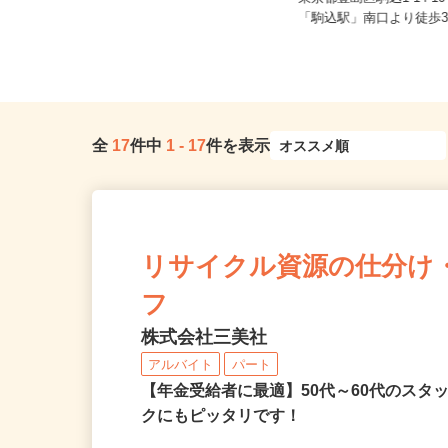
東京都渋谷区恵比寿1丁目のマンショ
東京都豊島区駒込1-14-
ン（JR山手線「恵比寿駅」徒歩...
「駒込駅」南口より徒歩3分
全
17
件中
1
-
17
件を表示
リサイクル資源の仕分け
フ
株式会社三美社
アルバイト
パート
【年金受給者に最適】50代～60代のスタ
クにもピッタリです！