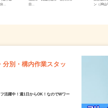
10（山手線
昭島市・武蔵村山市・東大和市・
東京都
...
日...
ン（JR
・分別・構内作業スタッ
ッフ活躍中！週1日からOK！なのでWワー