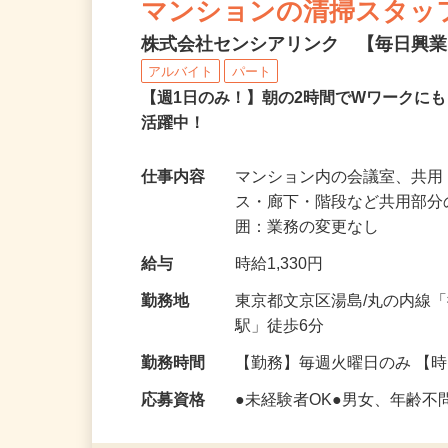
マンションの清掃スタッ
株式会社センシアリンク 【毎日興
アルバイト
パート
【週1日のみ！】朝の2時間でWワークに
活躍中！
仕事内容
マンション内の会議室、共用
ス・廊下・階段など共用部分
囲：業務の変更なし
給与
時給1,330円
勤務地
東京都文京区湯島/丸の内線
駅」徒歩6分
勤務時間
【勤務】毎週火曜日のみ 【時
応募資格
●未経験者OK●男女、年齢不