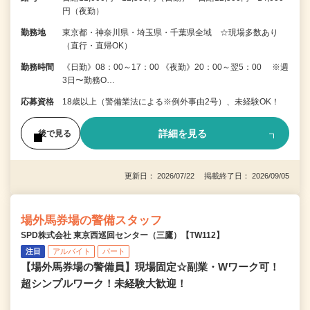
円（夜勤）
勤務地
東京都・神奈川県・埼玉県・千葉県全域 ☆現場多数あり
（直行・直帰OK）
勤務時間
《日勤》08：00～17：00 《夜勤》20：00～翌5：00 ※週
3日〜勤務O…
応募資格
18歳以上（警備業法による※例外事由2号）、未経験OK！
詳細を見る
後で見る
更新日： 2026/07/22 掲載終了日： 2026/09/05
場外馬券場の警備スタッフ
SPD株式会社 東京西巡回センター（三鷹）【TW112】
注目
アルバイト
パート
【場外馬券場の警備員】現場固定☆副業・Wワーク可！
超シンプルワーク！未経験大歓迎！