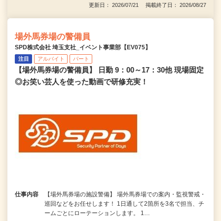
更新日： 2026/07/21 掲載終了日： 2026/08/27
場外馬券場の警備員
SPD株式会社 埼玉支社_イベント事業部【EV075】
注目
アルバイト
パート
【場外馬券場の警備員】 日勤 9：00～17：30他 現場固定
◎お笑い芸人を使った動画で研修充実！
仕事内容
【場外馬券場の施設警備】 場外馬券場での案内・監視警戒・
巡回などをお任せします！ 1日通して2箇所を3名で担当、チ
ームごとにローテーションします。 1…