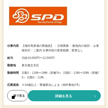
仕事内容
【場外馬券場の警備員】 ・立哨業務 ・敷地内の巡回 ・お客
様対応・ご案内 仕事内容の変更範囲：変更なし
給与
日給10,000円〜12,500円
勤務地
東京都文京区
勤務時間
日勤1：11時〜19時（実働7h） 日勤2：12時〜20時（実働7
h） 日勤3：11時…
応募資格
※18歳以上：警備業法による（例外事由2号）
詳細を見る
後で見る