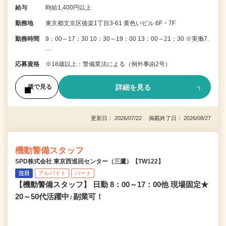
給与
時給1,400円以上
勤務地
東京都文京区後楽1丁目3-61 黄色いビル 6F・7F
勤務時間
9：00～17：30 10：30～19：00 13：00～21：30 ※実働7.
…
応募資格
※18歳以上：警備業法による（例外事由2号）
詳細を見る
後で見る
更新日： 2026/07/22 掲載終了日： 2026/08/27
機動警備スタッフ
SPD株式会社 東京西巡回センター（三鷹）【TW122】
注目
アルバイト
パート
【機動警備スタッフ】 日勤 8：00～17：00他 現場固定★
20～50代活躍中♪副業可！