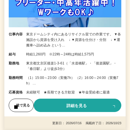
仕事内容
東京ドームシティ内にあるリサイクル室での作業です。 ▼各
施設から資源を受け入れ ↓ ▼資源を仕分け・分別 ↓ ▼運
搬車へ詰め込み という…
給与
時給1,260円 ※22時～24時は時給1,575円
勤務地
東京都文京区後楽1-3-61（「水道橋駅」・「後楽園駅」・
「春日駅」より徒歩3分）
勤務時間
（1）15:00～23:00（実働7h） （2）16:00～24:00（実働7
h） …
応募資格
未経験可 ★長期できる方歓迎 ★年金受給者に最適
詳細を見る
後で見る
更新日： 2026/07/16 掲載終了日： 2026/10/23