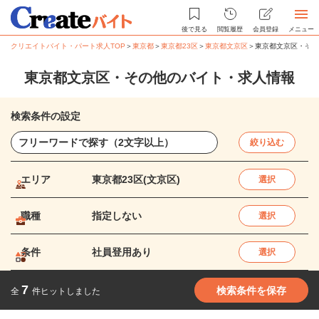
後で見る
閲覧履歴
会員登録
メニュー
クリエイトバイト・パート求人TOP
＞
東京都
＞
東京都23区
＞
東京都文京区
＞
東京都文京区・その
東京都文京区・その他のバイト・求人情報
検索条件の設定
絞り込む
エリア
東京都23区(文京区)
選択
職種
指定しない
選択
条件
社員登用あり
選択
7
検索条件を保存
全
件ヒットしました