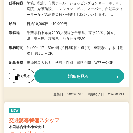
仕事内容
学校、役所、市民ホール、ショッピングセンター、ホテル、
病院、介護施設、マンション、ビル、スーパー、自動車ディ
ーラーなどの建物点検や検査をお願いいたします。 …
給与
日給10,000円～40,000円
勤務地
千葉県柏市布施2193／現場は千葉県、東京23区、神奈川
県、埼玉県、茨城県 ※直行直帰OK
勤務時間
9：00～17：30の間で1日3時間～6時間 ※現場による 【勤
務】 週1日～OK
応募資格
未経験者大歓迎 学歴・性別・資格不問 WワークOK
詳細を見る
後で見る
更新日： 2026/07/10 掲載終了日： 2026/09/11
NEW
交通誘導警備スタッフ
木口総合保全株式会社