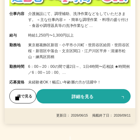
仕事内容
介護施設にて、調理補助、洗浄作業などをしていただきま
す。 ＜主な仕事内容＞ ・簡単な調理作業 ・料理の盛り付け
・食器や調理器具等の洗浄作業など …
給与
時給1,250円〜1,300円以上
勤務地
東京都葛飾区新宿・小平市小川町・世田谷区給田・世田谷区
桜・新宿区中落合・文京区関口・江戸川区平井・清瀬市松
山・練馬区田柄
勤務時間
6：00～20：00の間で週2日～、1日4時間〜応相談 ★時間例
／6：00～10：00、…
応募資格
未経験者OK！幅広い年齢層の方が活躍中！
詳細を見る
後で見る
更新日： 2026/06/15 掲載終了日： 2026/09/11
1