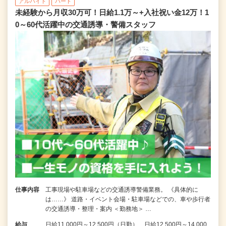
アルバイト
パート
未経験から月収30万可！日給1.1万～+入社祝い金12万！1
0～60代活躍中の交通誘導・警備スタッフ
仕事内容
工事現場や駐車場などの交通誘導警備業務。 《具体的に
は……》 道路・イベント会場・駐車場などでの、車や歩行者
の交通誘導・整理・案内 ＜勤務地＞ …
給与
日給11,000円～12,500円（日勤） 日給12,500円～14,000