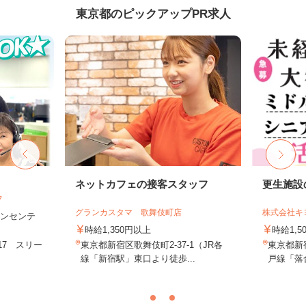
東京都のピックアップPR求人
フ
ネットカフェの接客スタッフ
更生施設
フ
グランカスタマ 歌舞伎町店
株式会社キ
＋インセンテ
時給1,350円以上
時給1,5
17 スリー
東京都新宿区歌舞伎町2-37-1（JR各
東京都新
.
線「新宿駅」東口より徒歩...
戸線「落合