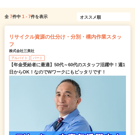
7
1
-
7
全
件中
件を表示
リサイクル資源の仕分け・分別・構内作業スタッ
フ
株式会社三美社
アルバイト
パート
【年金受給者に最適】50代～60代のスタッフ活躍中！週1
日からOK！なのでWワークにもピッタリです！