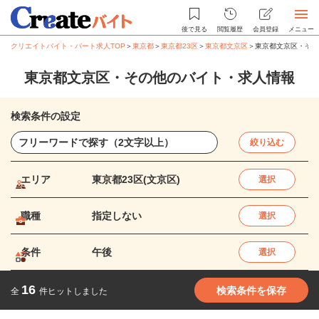
後で見る
閲覧履歴
会員登録
メニュー
クリエイトバイト・パート求人TOP
＞
東京都
＞
東京都23区
＞
東京都文京区
＞
東京都文京区・その
東京都文京区・その他のバイト・求人情報
検索条件の設定
絞り込む
エリア
東京都23区(文京区)
選択
職種
指定しない
選択
条件
午後
選択
16
検索条件を保存
全
件ヒットしました