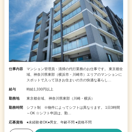
仕事内容
マンション管理員・清掃の代行業務のお仕事です。 東京都全
域、神奈川県東部（横浜市・川崎市）エリアのマンションに
スポットで入って頂きお住まいの方の快適な暮らし…
給与
時給1,330円以上
勤務地
東京都全域、 神奈川県東部（川崎・横浜）
勤務時間
シフト制 ※物件によってシフトは異なります。 1日3時間
～OK ☆シフト申請は、勤…
応募資格
●未経験者OK●男女、年齢不問 ●資格不問