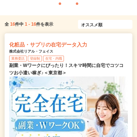
16
1
-
16
全
件中
件を表示
化粧品・サプリの在宅データ入力
株式会社リアル・フェイス
業務委託
登録制
在宅・内職
副業・Wワークにぴったり！スキマ時間に自宅でコツコ
ツお小遣い稼ぎ♪＜東京都＞