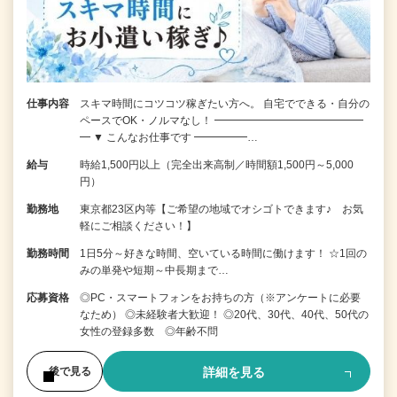
仕事内容
スキマ時間にコツコツ稼ぎたい方へ。 自宅でできる・自分の
ペースでOK・ノルマなし！ ━━━━━━━━━━━━━━
━ ▼ こんなお仕事です ━━━━━…
給与
時給1,500円以上（完全出来高制／時間額1,500円～5,000
円）
勤務地
東京都23区内等【ご希望の地域でオシゴトできます♪ お気
軽にご相談ください！】
勤務時間
1日5分～好きな時間、空いている時間に働けます！ ☆1回の
みの単発や短期～中長期まで…
応募資格
◎PC・スマートフォンをお持ちの方（※アンケートに必要
なため） ◎未経験者大歓迎！ ◎20代、30代、40代、50代の
女性の登録多数 ◎年齢不問
詳細を見る
後で見る