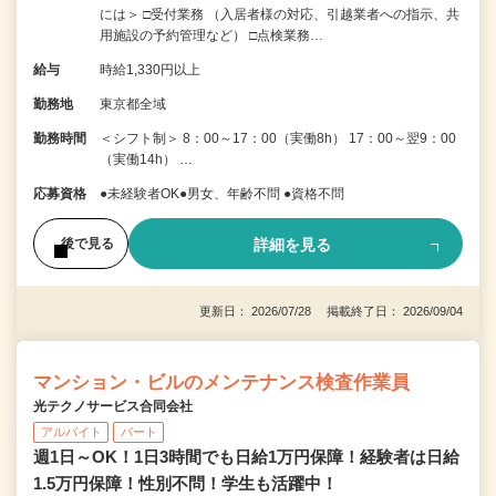
には＞ □受付業務 （入居者様の対応、引越業者への指示、共
用施設の予約管理など） □点検業務…
給与
時給1,330円以上
勤務地
東京都全域
勤務時間
＜シフト制＞ 8：00～17：00（実働8h） 17：00～翌9：00
（実働14h） …
応募資格
●未経験者OK●男女、年齢不問 ●資格不問
詳細を見る
後で見る
更新日： 2026/07/28 掲載終了日： 2026/09/04
マンション・ビルのメンテナンス検査作業員
光テクノサービス合同会社
アルバイト
パート
週1日～OK！1日3時間でも日給1万円保障！経験者は日給
1.5万円保障！性別不問！学生も活躍中！