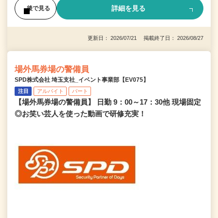
詳細を見る
後で見る
更新日： 2026/07/21 掲載終了日： 2026/08/27
場外馬券場の警備員
SPD株式会社 埼玉支社_イベント事業部【EV075】
注目
アルバイト
パート
【場外馬券場の警備員】 日勤 9：00～17：30他 現場固定
◎お笑い芸人を使った動画で研修充実！