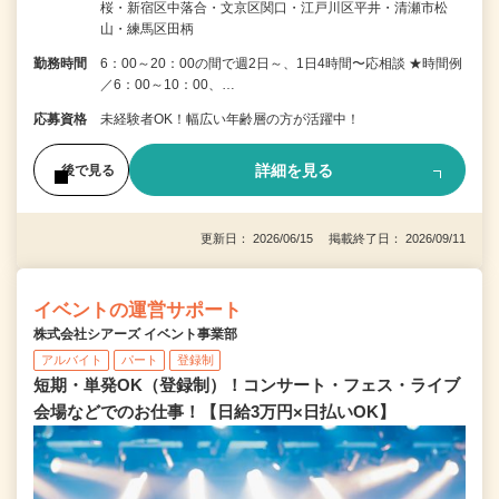
桜・新宿区中落合・文京区関口・江戸川区平井・清瀬市松
山・練馬区田柄
勤務時間
6：00～20：00の間で週2日～、1日4時間〜応相談 ★時間例
／6：00～10：00、…
応募資格
未経験者OK！幅広い年齢層の方が活躍中！
詳細を見る
後で見る
更新日： 2026/06/15 掲載終了日： 2026/09/11
イベントの運営サポート
株式会社シアーズ イベント事業部
アルバイト
パート
登録制
短期・単発OK（登録制）！コンサート・フェス・ライブ
会場などでのお仕事！【日給3万円×日払いOK】