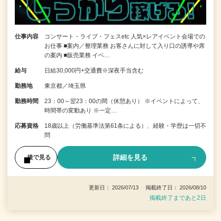
仕事内容
コンサート・ライブ・フェスetc 人気×レアイベント会場での
お仕事 ■案内／整理業務 お客さんに対して入り口の誘導や席
の案内 ■販売業務 イベ…
給与
日給30,000円+交通費※深夜手当含む
勤務地
東京都／埼玉県
勤務時間
23：00～翌23：00の間（休憩あり） ※イベントによって、
時間帯の変動あり ※一定…
応募資格
18歳以上（労働基準法第61条による）、経験・学歴は一切不
問
詳細を見る
後で見る
更新日： 2026/07/13 掲載終了日： 2026/08/10
掲載終了まであと2日