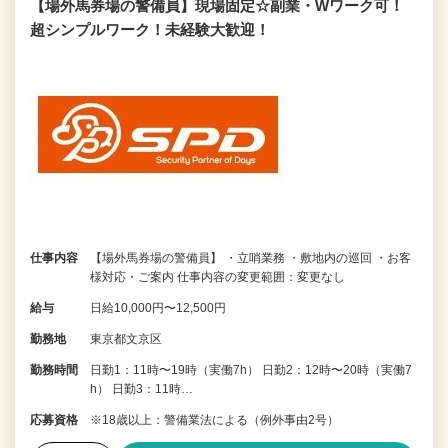
【場外馬券場の警備員】現場固定☆副業・Wワーク可！
超シンプルワーク！未経験大歓迎！
仕事内容
【場外馬券場の警備員】 ・立哨業務 ・敷地内の巡回 ・お客
様対応・ご案内 仕事内容の変更範囲：変更なし
給与
日給10,000円〜12,500円
勤務地
東京都文京区
勤務時間
日勤1：11時〜19時（実働7h） 日勤2：12時〜20時（実働7
h） 日勤3：11時…
応募資格
※18歳以上：警備業法による（例外事由2号）