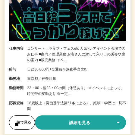
仕事内容
コンサート・ライブ・フェスetc 人気×レアイベント会場での
お仕事 ■案内／整理業務 お客さんに対して入り口の誘導や席
の案内 ■販売業務 イベ…
給与
日給30,000円+交通費※深夜手当含む
勤務地
東京都／神奈川県
勤務時間
23：00～翌23：00の間（休憩あり） ※イベントによって、
時間帯の変動あり ※一定…
応募資格
18歳以上（労働基準法第61条による）、経験・学歴は一切不
問
詳細を見る
後で見る