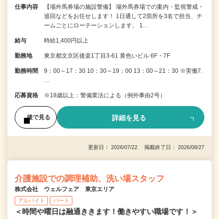
仕事内容
【場外馬券場の施設警備】 場外馬券場での案内・監視警戒・
巡回などをお任せします！ 1日通して2箇所を3名で担当、チ
ームごとにローテーションします。 1…
給与
時給1,400円以上
勤務地
東京都文京区後楽1丁目3-61 黄色いビル 6F・7F
勤務時間
9：00～17：30 10：30～19：00 13：00～21：30 ※実働7.
…
応募資格
※18歳以上：警備業法による（例外事由2号）
詳細を見る
後で見る
更新日： 2026/07/22 掲載終了日： 2026/08/27
介護施設での調理補助、洗い場スタッフ
株式会社 ウェルフェア 東京エリア
アルバイト
パート
＜時間や曜日は融通ききます！働きやすい職場です！＞