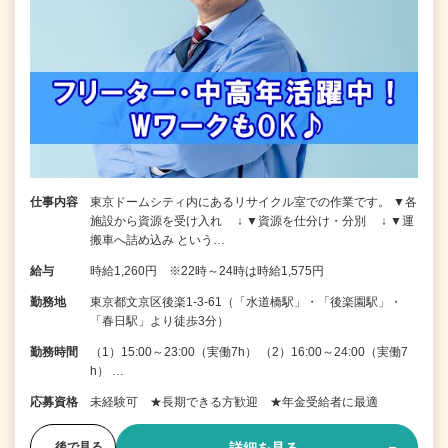
仕事内容
東京ドームシティ内にあるリサイクル室での作業です。 ▼各
施設から資源を受け入れ ↓ ▼資源を仕分け・分別 ↓ ▼運
搬車へ詰め込み という…
給与
時給1,260円 ※22時～24時は時給1,575円
勤務地
東京都文京区後楽1-3-61（「水道橋駅」・「後楽園駅」・
「春日駅」より徒歩3分）
勤務時間
（1）15:00～23:00（実働7h） （2）16:00～24:00（実働7
h） …
応募資格
未経験可 ★長期できる方歓迎 ★年金受給者に最適
後で見る