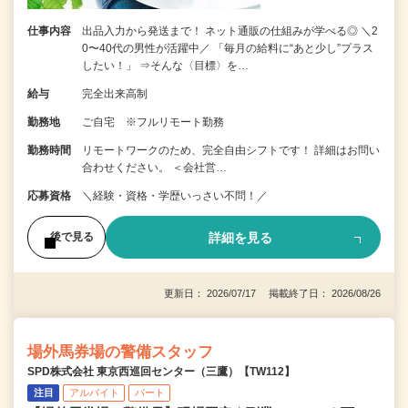
仕事内容
出品入力から発送まで！ ネット通販の仕組みが学べる◎ ＼2
0〜40代の男性が活躍中／ 「毎月の給料に“あと少し”プラス
したい！」 ⇒そんな〈目標〉を…
給与
完全出来高制
勤務地
ご自宅 ※フルリモート勤務
勤務時間
リモートワークのため、完全自由シフトです！ 詳細はお問い
合わせください。 ＜会社営…
応募資格
＼経験・資格・学歴いっさい不問！／
詳細を見る
後で見る
更新日： 2026/07/17 掲載終了日： 2026/08/26
場外馬券場の警備スタッフ
SPD株式会社 東京西巡回センター（三鷹）【TW112】
注目
アルバイト
パート