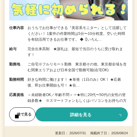
仕事内容
おうちでお仕事ができる『美容系モニター』として活躍して
ください！ 1案件の作業時間は5分〜10分程度。空いた時間
を有効活用できるお仕事です。 ◆【いろん…
給与
完全出来高制 ★謝礼は、最短で当日のうちに受け取れま
す！
勤務地
ご自宅※フルリモート勤務 東京都その他、東京都全域を含
む関東エリアおよび日本全国で勤務可能(在宅OK)
勤務時間
好きな時間に働けます！ ★単発（1日のみ）OK！ ★応募
後、即お仕事開始も可！ ★在…
応募資格
＜未経験者OK／年齢不問＞⇒★特に20代〜50代の女性の登
録多数★ ※スマートフォンもしくはパソコンをお持ちの方
詳細を見る
後で見る
更新日： 2026/07/31 掲載終了日： 2026/08/24