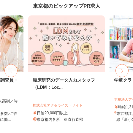
東京都のピックアップPR求人
宅調査員・
臨床研究のデータ入力スタッフ
学童クラ
（LDM：Loc...
学校法人ア
出来高制／時
株式会社アクセライズ・サイト
時給1,3
日給20,000円以上
多数♪ご自
東京都江戸
働...
東京都内各所 ※直行直帰
線「新小岩