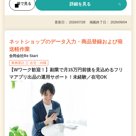
詳細を見る
後で見る
更新日： 2026/07/28 掲載終了日： 2026/09/04
ネットショップのデータ入力・商品登録および発
送軽作業
合同会社Re Start
業務委託
在宅・内職
【Wワーク歓迎！】副業で月15万円前後を見込めるフリ
マアプリ出品の運用サポート！未経験／在宅OK