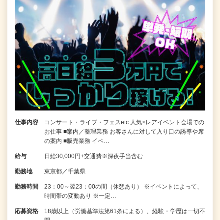
仕事内容
コンサート・ライブ・フェスetc 人気×レアイベント会場での
お仕事 ■案内／整理業務 お客さんに対して入り口の誘導や席
の案内 ■販売業務 イベ…
給与
日給30,000円+交通費※深夜手当含む
勤務地
東京都／千葉県
勤務時間
23：00～翌23：00の間（休憩あり） ※イベントによって、
時間帯の変動あり ※一定…
応募資格
18歳以上（労働基準法第61条による）、経験・学歴は一切不