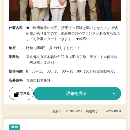
仕事内容
◆ご利用者様の送迎、見守り ＼経験は問いません！／ 社内
研修がありますので、未経験の方やブランクがある方も安心
してお仕事スタートできます。 ★幅広い…
給与
時給1,450円 賃上げしました！！
勤務地
東京都文京区本駒込5-32-8（JR山手線・東京メトロ南北線
「駒込駅」徒歩7分）
勤務時間
8：00～11：00、15：00～18：00 【30分程度変動有り】
応募資格
普通自動車免許
詳細を見る
後で見る
更新日： 2026/07/28 掲載終了日： 2026/10/31
NEW