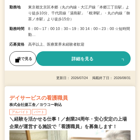
勤務地
東京都文京区本郷（丸の内線・大江戸線「本郷三丁目駅」よ
り徒歩10分、千代田線「湯島駅」「根津駅」・丸の内線「御
茶ノ水駅」より徒歩15分）
勤務時間
8：00～17：00 10：30～19：30 14：00～23：00 ☆短時間
勤…
応募資格
高卒以上、医療業界未経験者歓迎
詳細を見る
後で見る
更新日： 2026/07/24 掲載終了日： 2026/08/31
デイサービスの看護職員
株式会社揚工舎／ヨウコー駒込
アルバイト
パート
＼経験を活かせる仕事！／創業24周年・安心安定の上場
企業が運営する施設で「看護職員」を募集します！