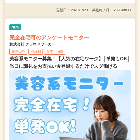
更新日： 2026/07/23 掲載終了日： 2026/08/30
NEW
完全在宅可のアンケートモニター
株式会社 クラウドワーカー
業務委託
登録制
在宅・内職
美容系モニター募集！【人気の在宅ワーク】│単発もOK│
当日に謝礼をお支払い★登録するだけでスグ働ける