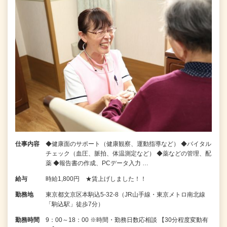
仕事内容
◆健康面のサポート（健康観察、運動指導など） ◆バイタル
チェック（血圧、脈拍、体温測定など） ◆薬などの管理、配
薬 ◆報告書の作成、PCデータ入力 …
給与
時給1,800円 ★賃上げしました！！
勤務地
東京都文京区本駒込5-32-8（JR山手線・東京メトロ南北線
「駒込駅」徒歩7分）
勤務時間
9：00～18：00 ※時間・勤務日数応相談 【30分程度変動有