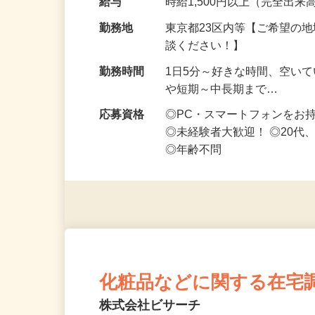
給与
時給1,500円以上（完全出来高
勤務地
東京都23区内等【ご希望の
談ください！】
勤務時間
1日5分～好きな時間、空い
や短期～中長期まで…
応募資格
◎PC・スマートフォンをお
◎未経験者大歓迎！ ◎20代
◎年齢不問
化粧品などに関する在宅