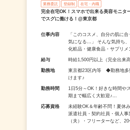
株式会社ビサーチ
業務委託
登録制
在宅・内職
完全在宅OK！スマホで出来る美容モニタ
でスグに働ける！@東京都
仕事内容
「このコスメ、自分の肌に
気になる…」 そんな気持ち
化粧品・健康食品・サプリ
給与
時給1,500円以上（完全出来高
勤務地
東京都23区内等 ◆勤務地
けます♪
勤務時間
1日5分～OK！好きな時間や
期まで幅広く大歓迎♪…
応募資格
未経験OK＆年齢不問！夏休
派遣社員・契約社員・個人