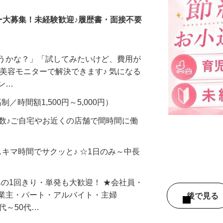
ー大募集！未経験歓迎♪履歴書・面接不要
合うかな？」「試してみたいけど、費用が
、美容モニターで解決できます♪ 気になる
メン…
制／時間額1,500円～5,000円）
多数♪ご自宅やお近くの店舗で間時間に働
スキマ時間でサクッと♪ ☆1日のみ～中長
みの1回きり・単発も大歓迎！ ★会社員・
事業主・パート・アルバイト・主婦
後で見