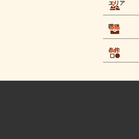
エリア
職種
条件