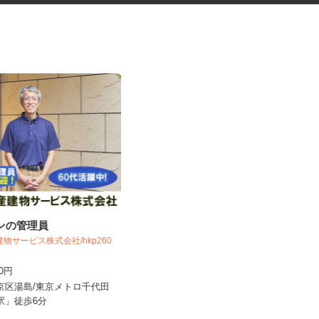
ョンの管理員
オフィスビルの清掃スタッフ
建物サービス株式会社/hkp260
東京ビジネスサービス 株式会社 営業
五部
400円
時給1,300円
文京区湯島/東京メトロ千代田
東京都新宿区／東京メトロ丸ノ内線
島駅」徒歩6分
「西新宿駅」徒歩3分、各線「新宿...