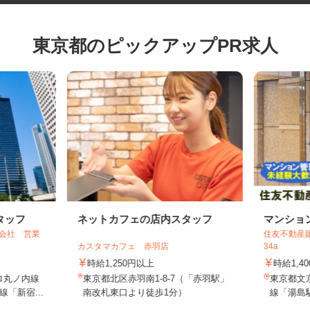
東京都のピックアップPR求人
タッフ
ネットカフェの店内スタッフ
マンシ
式会社 営業
住友不動産
カスタマカフェ 赤羽店
34a
時給1,250円以上
時給1,
ロ丸ノ内線
東京都北区赤羽南1-8-7（「赤羽駅」
東京都
線「新宿...
南改札東口より徒歩1分）
線「湯