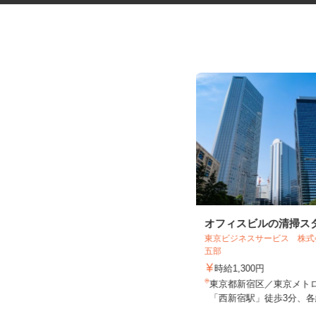
マンションの管理員
オフィスビルの清掃ス
住友不動産建物サービス株式会社/hkp260
東京ビジネスサービス 株
34a
五部
時給1,400円
時給1,300円
東京都文京区湯島/東京メトロ千代田
東京都新宿区／東京メト
線「湯島駅」徒歩6分
「西新宿駅」徒歩3分、各