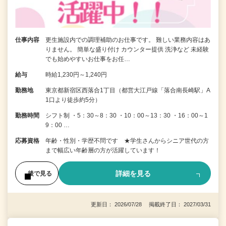
仕事内容
更生施設内での調理補助のお仕事です。 難しい業務内容はあ
りません。 簡単な盛り付け カウンター提供 洗浄など 未経験
でも始めやすいお仕事をお任…
給与
時給1,230円～1,240円
勤務地
東京都新宿区西落合1丁目（都営大江戸線「落合南長崎駅」A
1口より徒歩約5分）
勤務時間
シフト制 ・5：30～8：30 ・10：00～13：30 ・16：00～1
9：00 …
応募資格
年齢・性別・学歴不問です ★学生さんからシニア世代の方
まで幅広い年齢層の方が活躍しています！
詳細を見る
後で見る
更新日： 2026/07/28 掲載終了日： 2027/03/31