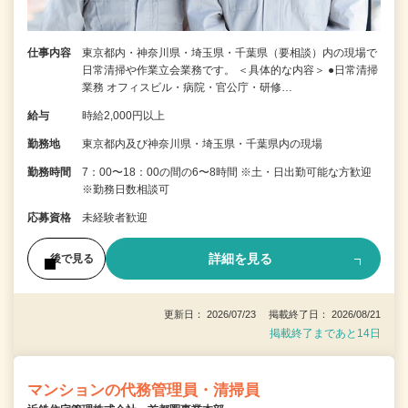
仕事内容
東京都内・神奈川県・埼玉県・千葉県（要相談）内の現場で
日常清掃や作業立会業務です。 ＜具体的な内容＞ ●日常清掃
業務 オフィスビル・病院・官公庁・研修…
給与
時給2,000円以上
勤務地
東京都内及び神奈川県・埼玉県・千葉県内の現場
勤務時間
7：00〜18：00の間の6〜8時間 ※土・日出勤可能な方歓迎
※勤務日数相談可
応募資格
未経験者歓迎
詳細を見る
後で見る
更新日： 2026/07/23 掲載終了日： 2026/08/21
掲載終了まであと14日
マンションの代務管理員・清掃員