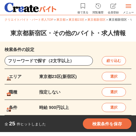
後で見る
閲覧履歴
会員登録
メニュー
クリエイトバイト・パート求人TOP
＞
東京都
＞
東京都23区
＞
東京都新宿区
＞
東京都新宿区・その
東京都新宿区・その他のバイト・求人情報
検索条件の設定
絞り込む
エリア
東京都23区(新宿区)
選択
職種
指定しない
選択
条件
時給 900円以上
選択
25
検索条件を保存
全
件ヒットしました