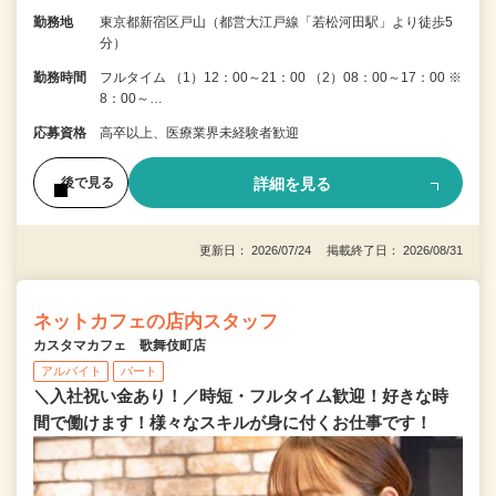
勤務地
東京都新宿区戸山（都営大江戸線「若松河田駅」より徒歩5
分）
勤務時間
フルタイム （1）12：00～21：00 （2）08：00～17：00 ※
8：00～…
応募資格
高卒以上、医療業界未経験者歓迎
詳細を見る
後で見る
更新日： 2026/07/24 掲載終了日： 2026/08/31
ネットカフェの店内スタッフ
カスタマカフェ 歌舞伎町店
アルバイト
パート
＼入社祝い金あり！／時短・フルタイム歓迎！好きな時
間で働けます！様々なスキルが身に付くお仕事です！