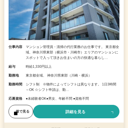
仕事内容
マンション管理員・清掃の代行業務のお仕事です。 東京都全
域、神奈川県東部（横浜市・川崎市）エリアのマンションに
スポットで入って頂きお住まいの方の快適な暮らし…
給与
時給1,330円以上
勤務地
東京都全域、 神奈川県東部（川崎・横浜）
勤務時間
シフト制 ※物件によってシフトは異なります。 1日3時間
～OK ☆シフト申請は、勤…
応募資格
●未経験者OK●男女、年齢不問 ●資格不問
詳細を見る
後で見る