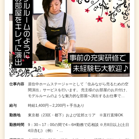
仕事内容
居住中ホームステージャーとして「住みながら売るための空
間演出」サービスを行います。 売主様のお部屋のお片付け、
モデルルームのような魅力的な部屋へ演出するお仕事で…
給与
時給1,400円～2,200円＋手当あり
勤務地
東京都（23区・都下）および近郊エリア ※直行直帰OK
勤務時間
9：30～17：00の間で4～6H勤務で応相談 ※月8日以上(土日
4日含む) （例） ・…