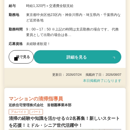
給与
時給1,320円＋交通費全額支給
勤務地
東京都中央区他23区内・神奈川県内・埼玉県内・千葉県内な
ど近郊各地
勤務時間
9：00～17：50 ※上記の時間は支店勤務の場合です。 代務
要員として出勤の場合は各…
応募資格
未経験者歓迎！
詳細を見る
後で見る
更新日： 2026/07/24 掲載終了日： 2026/08/07
本日掲載終了になります
マンションの清掃指導員
近鉄住宅管理株式会社 首都圏事業本部
アルバイト
パート
清掃の経験や知識を活かせる☆2名募集！新しいスタート
を応援！ミドル・シニア世代活躍中！