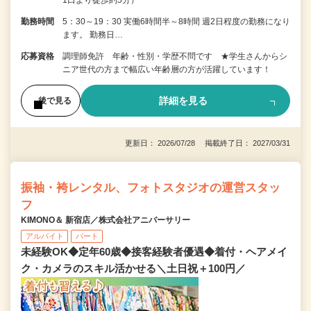
勤務時間
5：30～19：30 実働6時間半～8時間 週2日程度の勤務になり
ます。 勤務日…
応募資格
調理師免許 年齢・性別・学歴不問です ★学生さんからシ
ニア世代の方まで幅広い年齢層の方が活躍しています！
詳細を見る
後で見る
更新日： 2026/07/28 掲載終了日： 2027/03/31
振袖・袴レンタル、フォトスタジオの運営スタッ
フ
KIMONO＆ 新宿店／株式会社アニバーサリー
アルバイト
パート
未経験OK◆定年60歳◆接客経験者優遇◆着付・ヘアメイ
ク・カメラのスキル活かせる＼土日祝＋100円／