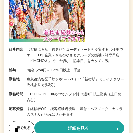
仕事内容
お客様に振袖・袴選びとコーディネートを提案するお仕事で
す。 100年企業・きものやまとグループの振袖・袴専門店
「KIMONO＆」で、大切な「記念日」をカタチに残…
給与
時給1,250円～1,350円以上＋手当
勤務地
東京都渋谷区千駄ヶ谷5-27-3（JR「新宿駅」ミライナタワー
改札より徒歩3分）
勤務時間
10：00～19：00の中でシフト制 ※週3日以上勤務（土日祝
含む）
応募資格
未経験者OK 接客経験者優遇 着付・ヘアメイク・カメラ
のスキルがあれば活かせます
詳細を見る
後で見る