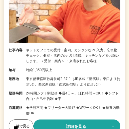
仕事内容
ネットカフェでの受付・案内、カンタンなPC入力、忘れ物
チェック、個室・店内の片づけ清掃、キッチンなどをお願い
します。 ＜受付・案内＞ ・来店されたお客様…
給与
時給1,350円以上
勤務地
東京都新宿区歌舞伎町2-37-1（JR各線「新宿駅」東口より徒
歩5分、西武新宿線「西武新宿駅」より徒歩3分）
勤務時間
24時間シフト制勤務 ◆週4日～、1日5時間～OK！ ◆シフト
自由・自己申告制 ★平…
応募資格
★学歴不問 ★フリーター大歓迎 ★WワークOK！ ★扶養内勤
務OK！
詳細を見る
後で見る