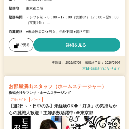
勤務地
東京都全域
勤務時間
＜シフト制＞ 8：00～17：00（実働8h） 17：00～翌9：00
（実働14h） …
応募資格
●未経験者OK●男女、年齢不問 ●資格不問
詳細を見る
後で見る
更新日： 2026/07/06 掲載終了日： 2026/08/07
本日掲載終了になります
お部屋演出スタッフ（ホームステージャー）
株式会社サマンサ・ホームステージング
アルバイト
パート
【週2日～・日中のみ】未経験OK◆「好き」の気持ちか
らの挑戦大歓迎！主婦多数活躍中♪＠東京都