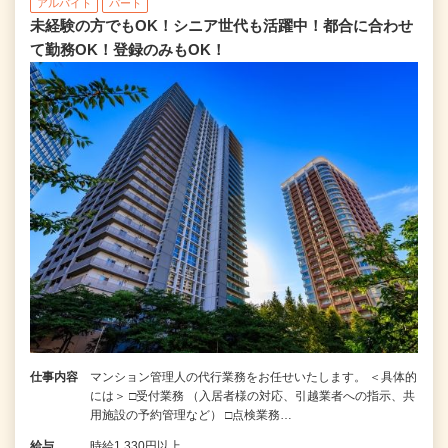
アルバイト
パート
未経験の方でもOK！シニア世代も活躍中！都合に合わせ
て勤務OK！登録のみもOK！
仕事内容
マンション管理人の代行業務をお任せいたします。 ＜具体的
には＞ □受付業務 （入居者様の対応、引越業者への指示、共
用施設の予約管理など） □点検業務…
給与
時給1,330円以上