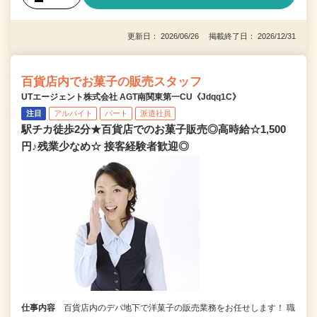
更新日： 2026/06/26 掲載終了日： 2026/12/31
百貨店内でお菓子の販売スタッフ
UTエージェント株式会社 AGT南関東第一CU《Jdqq1C》
注目
アルバイト
パート
派遣社員
駅チカ徒歩2分★百貨店でのお菓子販売◎高時給☆1,500
円♪残業少なめ☆ 接客経験者歓迎◎
仕事内容
百貨店内のデパ地下で洋菓子の販売業務をお任せします！ 職