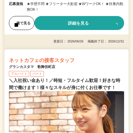
応募資格
★学歴不問 ★フリーター大歓迎 ★WワークOK！ ★扶養内勤
務OK！
詳細を見る
後で見る
更新日： 2026/06/26 掲載終了日： 2026/12/31
ネットカフェの接客スタッフ
グランカスタマ 歌舞伎町店
アルバイト
パート
＼入社祝い金あり！／時短・フルタイム歓迎！好きな時
間で働けます！様々なスキルが身に付くお仕事です！