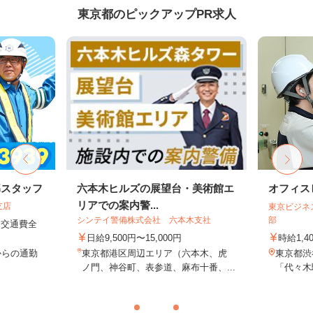
東京都のピックアップPR求人
導スタッフ
六本木ヒルズの展望台・美術館エ
オフィス
リアでの案内警...
支店
東京ビジネ
シンテイ警備株式会社 六本木支社
部
円＋交通費全
日給9,500円〜15,000円
時給1,4
からの通勤
東京都港区周辺エリア（六本木、虎
東京都渋
ノ門、神谷町、表参道、麻布十番、...
「代々木