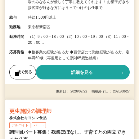
場のみなさんが優しく丁寧に教えてくれます！ お菓子好きや
接客業が好きな方にはうってつけのお仕事で…
給与
時給1,500円以上
勤務地
東京都新宿区
勤務時間
（1）9：00～18：00 （2）10：00～19：00 （3）11：00～
20：00…
応募資格
◆接客業の経験がある方 ◆百貨店にて勤務経験がある方、定
年満60歳（再雇用として原則65歳迄就業）
詳細を見る
後で見る
更新日： 2026/07/22 掲載終了日： 2026/08/27
更生施設の調理師
株式会社キヨシマ食品
アルバイト
パート
調理員パート募集！残業ほぼなし、子育てとの両立でき