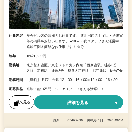
仕事内容
複合ビル内の清掃のお仕事です。 共用部内のトイレ・給湯室
等の清掃をお願いします。 ●40～60代スタッフさん活躍中！
経験不問＆簡単なお仕事です！ ☆分…
給与
時給1,300円
勤務地
東京都新宿区／東京メトロ丸ノ内線「西新宿駅」徒歩3分、
各線「新宿駅」徒歩8分、都営大江戸線「都庁前駅」徒歩7分
勤務時間
【勤務】 月曜～金曜 12：30～16：00or13：00～16：30
応募資格
経験・能力不問！シニアスタッフさんも活躍中！
詳細を見る
後で見る
更新日： 2026/07/30 掲載終了日： 2026/09/04