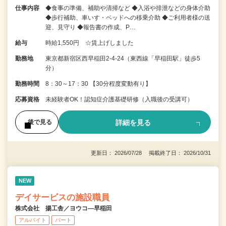
仕事内容
◆食事の準備、補助や清掃など ◆入浴や排泄などの身体介助
◆歩行補助、車いす・ベッドへの移乗介助 ◆ご利用者様の送
迎、見守り ◆報告書の作成、P…
給与
時給1,550円 ☆賃上げしました
勤務地
東京都新宿区西早稲田2-4-24（東西線「早稲田駅」徒歩5
分）
勤務時間
8：30～17：30 【30分程度変動有り】
応募資格
未経験者OK！認知症介護基礎研修（入職後の受講可）
詳細を見る
後で見る
更新日： 2026/07/28 掲載終了日： 2026/10/31
NEW
デイサービスの施設職員
株式会社 揚工舎／ヨウコ―早稲田
アルバイト
パート