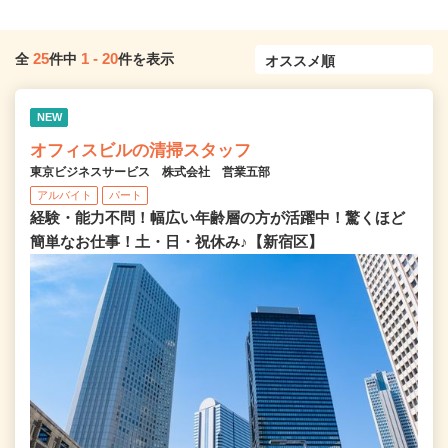
25
1
-
20
全
件中
件を表示
NEW
オフィスビルの清掃スタッフ
東京ビジネスサービス 株式会社 営業五部
アルバイト
パート
経験・能力不問！幅広い年齢層の方が活躍中！驚くほど
簡単なお仕事！土・日・祝休み♪【新宿区】