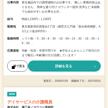
仕事内容
更生施設内での調理補助のお仕事です。 難しい業務内容はあ
りません。 簡単な盛り付け カウンター提供 洗浄など 未経験
でも始めやすいお仕事をお任…
給与
時給1,230円～1,240円
勤務地
東京都新宿区西落合1丁目（都営大江戸線「落合南長崎駅」A
1口より徒歩約5分）
勤務時間
シフト制 ・5：30～8：30 ・10：00～13：30 ・16：00～1
9：00 …
応募資格
年齢・性別・学歴不問です ★学生さんからシニア世代の方
まで幅広い年齢層の方が活躍しています！
詳細を見る
後で見る
更新日： 2026/07/28 掲載終了日： 2027/03/31
NEW
デイサービスの介護職員
株式会社 揚工舎／ヨウコー早稲田