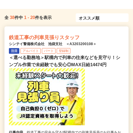
38
1
-
20
全
件中
件を表示
鉄道工事の列車見張りスタッフ
シンテイ警備株式会社 池袋支社 ＜A3203200108＞
注目
アルバイト
パート
登録制
＜選べる勤務地＞駅構内で列車の往来などを見守り！シ
ンプル作業で未経験でも安心◎MAX日給14474円
仕事内容
鉄道工事の安全を守る!!駅構内での列車見張員のお仕事をお