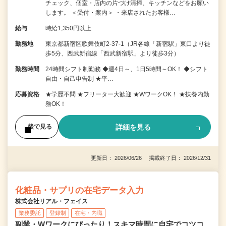
チェック、個室・店内の片づけ清掃、キッチンなどをお願い
します。 ＜受付・案内＞ ・来店されたお客様…
給与
時給1,350円以上
勤務地
東京都新宿区歌舞伎町2-37-1（JR各線「新宿駅」東口より徒
歩5分、西武新宿線「西武新宿駅」より徒歩3分）
勤務時間
24時間シフト制勤務 ◆週4日～、1日5時間～OK！ ◆シフト
自由・自己申告制 ★平…
応募資格
★学歴不問 ★フリーター大歓迎 ★WワークOK！ ★扶養内勤
務OK！
詳細を見る
後で見る
更新日： 2026/06/26 掲載終了日： 2026/12/31
化粧品・サプリの在宅データ入力
株式会社リアル・フェイス
業務委託
登録制
在宅・内職
副業・Wワークにぴったり！スキマ時間に自宅でコツコ