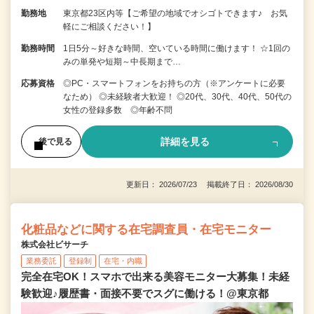
勤務地
東京都23区内等【ご希望の地域でオシゴトできます♪ お気
軽にご相談ください！】
勤務時間
1日5分～好きな時間、空いている時間に働けます！ ☆1回の
みの単発や短期～中長期まで…
応募資格
◎PC・スマートフォンをお持ちの方（※アンケートに必要
なため） ◎未経験者大歓迎！ ◎20代、30代、40代、50代の
女性の登録多数 ◎年齢不問
詳細を見る
後で見る
更新日： 2026/07/23 掲載終了日： 2026/08/30
化粧品などに関する在宅調査員・在宅モニター
株式会社ビサーチ
業務委託
登録制
在宅・内職
完全在宅OK！スマホで出来る美容モニター大募集！未経
験歓迎♪履歴書・面接不要でスグに働ける！@東京都