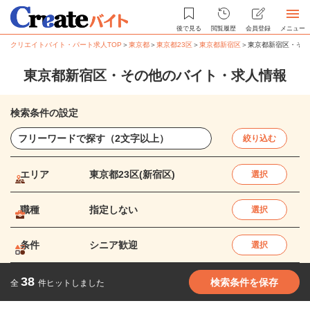
後で見る
閲覧履歴
会員登録
メニュー
クリエイトバイト・パート求人TOP
＞
東京都
＞
東京都23区
＞
東京都新宿区
＞
東京都新宿区・その
東京都新宿区・その他のバイト・求人情報
検索条件の設定
絞り込む
エリア
東京都23区(新宿区)
選択
職種
指定しない
選択
条件
シニア歓迎
選択
38
検索条件を保存
全
件ヒットしました