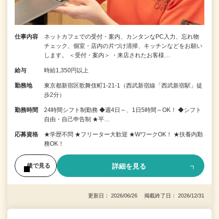
仕事内容
ネットカフェでの受付・案内、カンタンなPC入力、忘れ物
チェック、個室・店内の片づけ清掃、キッチンなどをお願い
します。 ＜受付・案内＞ ・来店されたお客様…
給与
時給1,350円以上
勤務地
東京都新宿区歌舞伎町1-21-1（西武新宿線「西武新宿駅」徒
歩2分）
勤務時間
24時間シフト制勤務 ◆週4日～、1日5時間～OK！ ◆シフト
自由・自己申告制 ★平…
応募資格
★学歴不問 ★フリーター大歓迎 ★WワークOK！ ★扶養内勤
務OK！
詳細を見る
後で見る
更新日： 2026/06/26 掲載終了日： 2026/12/31