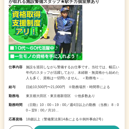
が取れる施設警備スタッフ★駅チカ個室寮あり
仕事内容
施設を巡回しながら警備するお仕事です。当社では、幅広い
年代のスタッフが活躍しており、未経験・無資格から始めた
人も多く、資格は一切問いません。 ＜勤務地＞ …
給与
日給10,500円〜21,000円 ※勤務場所・時間帯による
勤務地
東京都大田区・東京都新宿区 ☆他多数あり
勤務時間
（日勤）10：00～19：00／週4日以上の勤務 （当務） 8：0
0～翌8：00／月10…
応募資格
18歳以上（警備業法第14条による※例外事由2号）