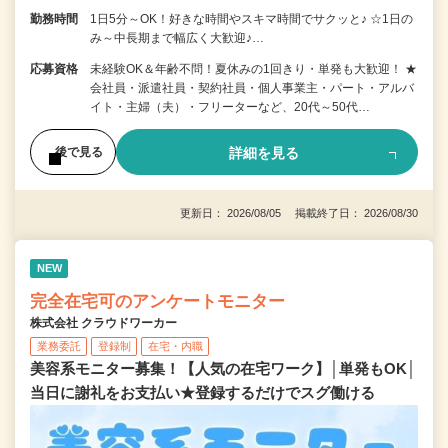
勤務時間
1日5分～OK！好きな時間やスキマ時間でサクッと♪ ☆1日の
み～中長期まで幅広く大歓迎♪…
応募資格
未経験OK＆年齢不問！夏休みの1回きり・単発も大歓迎！ ★
会社員・派遣社員・契約社員・個人事業主・パート・アルバ
イト・主婦（夫）・フリーターなど、20代～50代…
詳細を見る
後で見る
更新日： 2026/08/05 掲載終了日： 2026/08/30
NEW
完全在宅可のアンケートモニター
株式会社 クラウドワーカー
業務委託
登録制
在宅・内職
美容系モニター募集！【人気の在宅ワーク】│単発もOK│
当日に謝礼をお支払い★登録するだけでスグ働ける