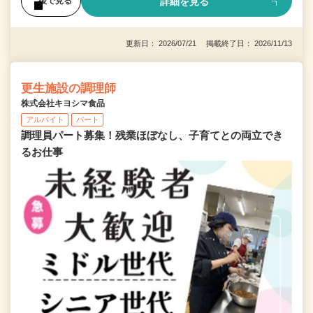
詳細を見る
後で見る
更新日： 2026/07/21 掲載終了日： 2026/11/13
更生施設の調理師
株式会社キヨシマ食品
アルバイト
パート
調理員パート募集！残業ほぼなし、子育てとの両立でき
るお仕事