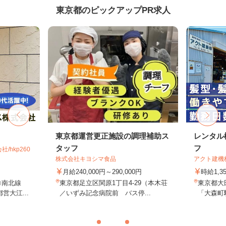
東京都のピックアップPR求人
東京都運営更正施設の調理補助ス
レンタル
タッフ
フ
hkp260
株式会社キヨシマ食品
アクト建機
月給240,000円～290,000円
時給1,
ロ南北線
東京都足立区関原1丁目4-29（本木荘
東京都大田
営大江...
／いずみ記念病院前 バス停...
「大森町駅