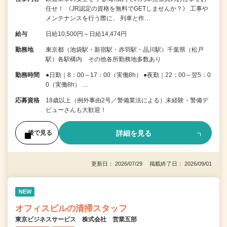
任せ！ 《JR認定の資格を無料でGETしませんか？》 工事や
メンテナンスを行う際に、 列車と作…
給与
日給10,500円～日給14,474円
勤務地
東京都（池袋駅・新宿駅・赤羽駅・品川駅）千葉県（松戸
駅）各駅構内 その他各所勤務地多数あり
勤務時間
●日勤｜8：00～17：00（実働8h） ●夜勤｜22：00～翌5：0
0（実働8h） …
応募資格
18歳以上（例外事由2号／警備業法による）未経験・警備デ
ビューさんも大歓迎！
詳細を見る
後で見る
更新日： 2026/07/29 掲載終了日： 2026/09/01
NEW
オフィスビルの清掃スタッフ
東京ビジネスサービス 株式会社 営業五部