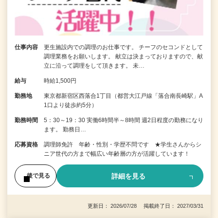
仕事内容
更生施設内での調理のお仕事です。 チーフのセコンドとして
調理業務をお願いします。 献立は決まっておりますので、献
立に沿って調理をして頂きます。 未…
給与
時給1,500円
勤務地
東京都新宿区西落合1丁目（都営大江戸線「落合南長崎駅」A
1口より徒歩約5分）
勤務時間
5：30～19：30 実働6時間半～8時間 週2日程度の勤務になり
ます。 勤務日…
応募資格
調理師免許 年齢・性別・学歴不問です ★学生さんからシ
ニア世代の方まで幅広い年齢層の方が活躍しています！
詳細を見る
後で見る
更新日： 2026/07/28 掲載終了日： 2027/03/31