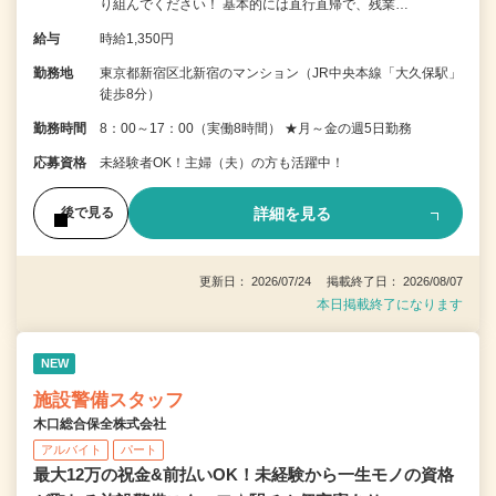
り組んでください！ 基本的には直行直帰で、残業…
給与
時給1,350円
勤務地
東京都新宿区北新宿のマンション（JR中央本線「大久保駅」
徒歩8分）
勤務時間
8：00～17：00（実働8時間） ★月～金の週5日勤務
応募資格
未経験者OK！主婦（夫）の方も活躍中！
詳細を見る
後で見る
更新日： 2026/07/24 掲載終了日： 2026/08/07
本日掲載終了になります
NEW
施設警備スタッフ
木口総合保全株式会社
アルバイト
パート
最大12万の祝金&前払いOK！未経験から一生モノの資格