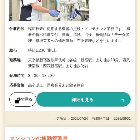
仕事内容
臨床検査に使用する機器の点検・メンテナンス業務です。 機
器の貸出請求受付、搬送、清拭、点検、稼働情報のデータ管
理、修理業者への修理依頼、在庫管理などを行います…
給与
時給1,230円以上
勤務地
東京都新宿区歌舞伎町（各線「新宿駅」より徒歩10分、西武
新宿線「西武新宿駅」より徒歩3分）
勤務時間
8：30～17：30
応募資格
高卒以上、医療業界未経験者歓迎
詳細を見る
後で見る
更新日： 2026/07/24 掲載終了日： 2026/08/31
マンションの通勤管理員