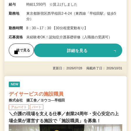
給与
時給1,550円 ☆賃上げしました
勤務地
東京都新宿区西早稲田2-4-24（東西線「早稲田駅」徒歩5
分）
勤務時間
8：30～17：30 【30分程度変動有り】
応募資格
未経験者OK！認知症介護基礎研修（入職後の受講可）
詳細を見る
後で見る
更新日： 2026/07/28 掲載終了日： 2026/10/31
NEW
デイサービスの施設職員
株式会社 揚工舎／ヨウコ―早稲田
アルバイト
パート
＼介護の現場を支える仕事／創業24周年・安心安定の上
場企業が運営する施設で「施設職員」を募集！