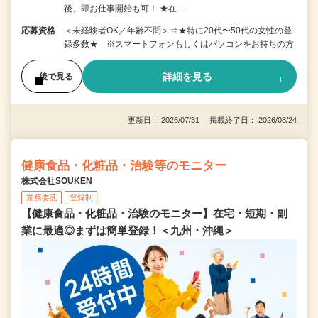
後、即お仕事開始も可！ ★在…
応募資格
＜未経験者OK／年齢不問＞⇒★特に20代〜50代の女性の登
録多数★ ※スマートフォンもしくはパソコンをお持ちの方
詳細を見る
後で見る
更新日： 2026/07/31 掲載終了日： 2026/08/24
健康食品・化粧品・治験等のモニター
株式会社SOUKEN
業務委託
登録制
【健康食品・化粧品・治験のモニター】在宅・短期・副
業に最適◎まずは簡単登録！＜九州・沖縄＞