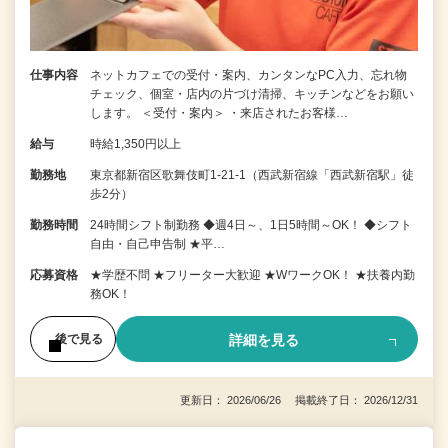
仕事内容
ネットカフェでの受付・案内、カンタンなPC入力、忘れ物
チェック、個室・店内の片づけ清掃、キッチンなどをお願い
します。 ＜受付・案内＞ ・来店されたお客様…
給与
時給1,350円以上
勤務地
東京都新宿区歌舞伎町1-21-1（西武新宿線「西武新宿駅」徒
歩2分）
勤務時間
24時間シフト制勤務 ◆週4日～、1日5時間～OK！ ◆シフト
自由・自己申告制 ★平…
応募資格
★学歴不問 ★フリーター大歓迎 ★WワークOK！ ★扶養内勤
務OK！
詳細を見る
後で見る
更新日： 2026/06/26 掲載終了日： 2026/12/31