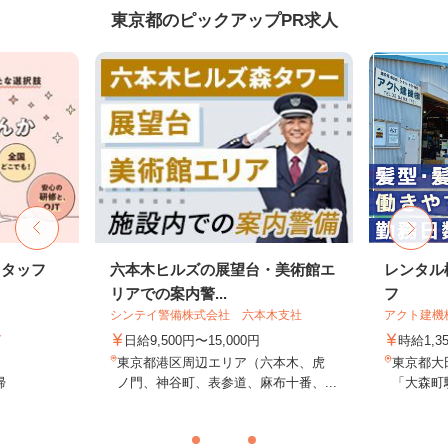
東京都のピックアップPR求人
スタッフ
六本木ヒルズの展望台・美術館エ
レンタル
リアでの案内警...
フ
シンテイ警備株式会社 六本木支社
アクト建機
ト
日給9,500円〜15,000円
時給1,
東京都港区周辺エリア（六本木、虎
東京都大田
帰
ノ門、神谷町、表参道、麻布十番、...
「大森町駅