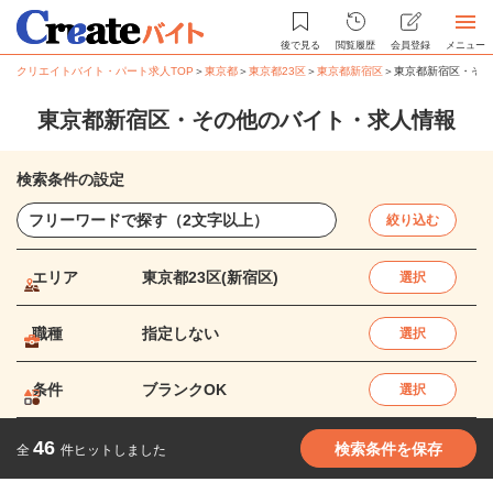
後で見る
閲覧履歴
会員登録
メニュー
クリエイトバイト・パート求人TOP
＞
東京都
＞
東京都23区
＞
東京都新宿区
＞
東京都新宿区・その
東京都新宿区・その他のバイト・求人情報
検索条件の設定
絞り込む
エリア
東京都23区(新宿区)
選択
職種
指定しない
選択
条件
ブランクOK
選択
46
検索条件を保存
全
件ヒットしました