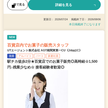
詳細を見る
後で見る
更新日： 2026/07/24 掲載終了日： 2026/08/06
本日掲載終了になります
NEW
百貨店内でお菓子の販売スタッフ
UTエージェント株式会社 AGT南関東第一CU《Jdqq1C》
注目
アルバイト
パート
派遣社員
駅チカ徒歩2分★百貨店でのお菓子販売◎高時給☆1,500
円♪残業少なめ☆ 接客経験者歓迎◎