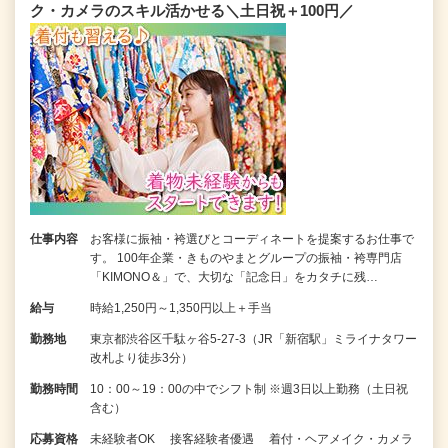
ク・カメラのスキル活かせる＼土日祝＋100円／
仕事内容
お客様に振袖・袴選びとコーディネートを提案するお仕事で
す。 100年企業・きものやまとグループの振袖・袴専門店
「KIMONO＆」で、大切な「記念日」をカタチに残…
給与
時給1,250円～1,350円以上＋手当
勤務地
東京都渋谷区千駄ヶ谷5-27-3（JR「新宿駅」ミライナタワー
改札より徒歩3分）
勤務時間
10：00～19：00の中でシフト制 ※週3日以上勤務（土日祝
含む）
応募資格
未経験者OK 接客経験者優遇 着付・ヘアメイク・カメラ