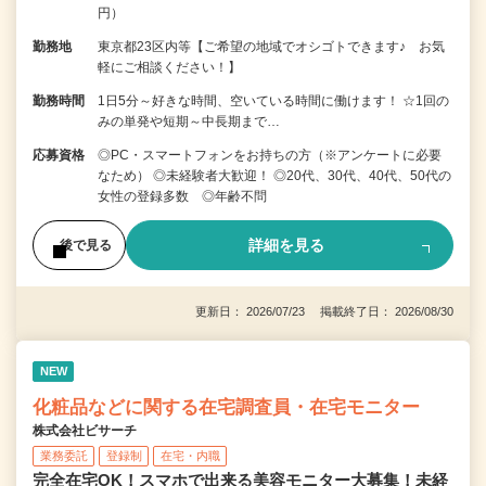
円）
勤務地
東京都23区内等【ご希望の地域でオシゴトできます♪ お気
軽にご相談ください！】
勤務時間
1日5分～好きな時間、空いている時間に働けます！ ☆1回の
みの単発や短期～中長期まで…
応募資格
◎PC・スマートフォンをお持ちの方（※アンケートに必要
なため） ◎未経験者大歓迎！ ◎20代、30代、40代、50代の
女性の登録多数 ◎年齢不問
詳細を見る
後で見る
更新日： 2026/07/23 掲載終了日： 2026/08/30
NEW
化粧品などに関する在宅調査員・在宅モニター
株式会社ビサーチ
業務委託
登録制
在宅・内職
完全在宅OK！スマホで出来る美容モニター大募集！未経