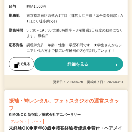
給与
時給1,500円
勤務地
東京都新宿区西落合1丁目（都営大江戸線「落合南長崎駅」A
1口より徒歩約5分）
勤務時間
5：30～19：30 実働6時間半～8時間 週2日程度の勤務になり
ます。 勤務日…
応募資格
調理師免許 年齢・性別・学歴不問です ★学生さんからシ
ニア世代の方まで幅広い年齢層の方が活躍しています！
詳細を見る
後で見る
更新日： 2026/07/28 掲載終了日： 2027/03/31
振袖・袴レンタル、フォトスタジオの運営スタッ
フ
KIMONO＆ 新宿店／株式会社アニバーサリー
アルバイト
パート
未経験OK◆定年60歳◆接客経験者優遇◆着付・ヘアメイ