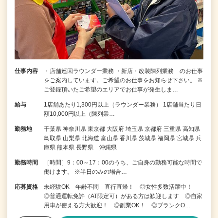
仕事内容
・店舗巡回ラウンダー業務 ・新店・改装陳列業務 のお仕事
をご案内しています。ご希望のお仕事をお知らせ下さい。 ※
ご登録頂いたご希望のエリアでお仕事が発生しま…
給与
1店舗あたり1,300円以上（ラウンダー業務） 1店舗当たり日
額10,000円以上（陳列業…
勤務地
千葉県 神奈川県 東京都 大阪府 埼玉県 京都府 三重県 高知県
鳥取県 山梨県 北海道 富山県 香川県 茨城県 福岡県 宮城県 兵
庫県 熊本県 長野県 沖縄県
勤務時間
［時間］9：00～17：00のうち、ご自身の勤務可能な時間で
働けます。 ※半日のみの場合…
応募資格
未経験OK 年齢不問 直行直帰！ ◎女性多数活躍中！
◎普通運転免許（AT限定可）がある方は歓迎します ◎自家
用車が使える方大歓迎！ ◎副業OK！ ◎ブランクO…