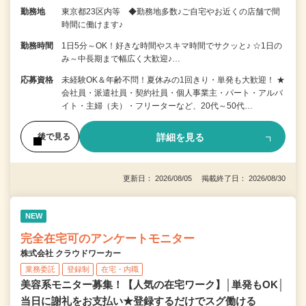
勤務地
東京都23区内等 ◆勤務地多数♪ご自宅やお近くの店舗で間
時間に働けます♪
勤務時間
1日5分～OK！好きな時間やスキマ時間でサクッと♪ ☆1日の
み～中長期まで幅広く大歓迎♪…
応募資格
未経験OK＆年齢不問！夏休みの1回きり・単発も大歓迎！ ★
会社員・派遣社員・契約社員・個人事業主・パート・アルバ
イト・主婦（夫）・フリーターなど、20代～50代…
詳細を見る
後で見る
更新日： 2026/08/05 掲載終了日： 2026/08/30
NEW
完全在宅可のアンケートモニター
株式会社 クラウドワーカー
業務委託
登録制
在宅・内職
美容系モニター募集！【人気の在宅ワーク】│単発もOK│
当日に謝礼をお支払い★登録するだけでスグ働ける