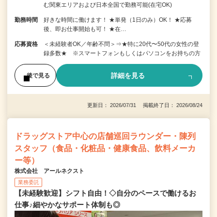
む関東エリアおよび日本全国で勤務可能(在宅OK)
勤務時間
好きな時間に働けます！ ★単発（1日のみ）OK！ ★応募
後、即お仕事開始も可！ ★在…
応募資格
＜未経験者OK／年齢不問＞⇒★特に20代〜50代の女性の登
録多数★ ※スマートフォンもしくはパソコンをお持ちの方
詳細を見る
後で見る
更新日： 2026/07/31 掲載終了日： 2026/08/24
ドラッグストア中心の店舗巡回ラウンダー・陳列
スタッフ（食品・化粧品・健康食品、飲料メーカ
ー等）
株式会社 アールネクスト
業務委託
【未経験歓迎】シフト自由！◇自分のペースで働けるお
仕事♪細やかなサポート体制も◎