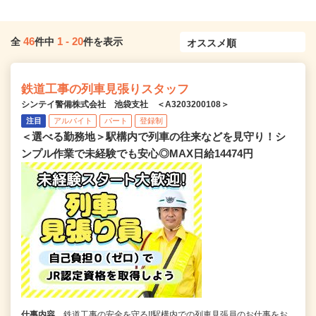
46
1
-
20
全
件中
件を表示
鉄道工事の列車見張りスタッフ
シンテイ警備株式会社 池袋支社 ＜A3203200108＞
注目
アルバイト
パート
登録制
＜選べる勤務地＞駅構内で列車の往来などを見守り！シ
ンプル作業で未経験でも安心◎MAX日給14474円
仕事内容
鉄道工事の安全を守る!!駅構内での列車見張員のお仕事をお