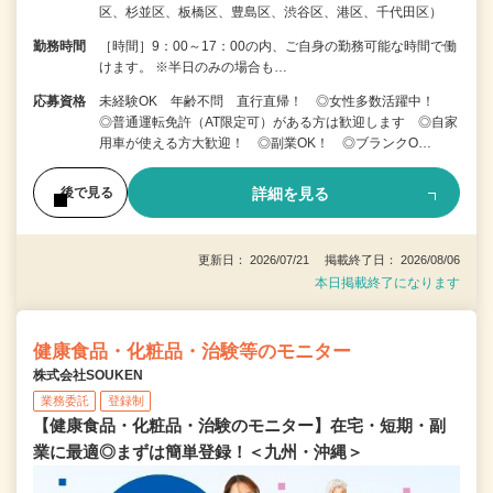
区、杉並区、板橋区、豊島区、渋谷区、港区、千代田区）
勤務時間
［時間］9：00～17：00の内、ご自身の勤務可能な時間で働
けます。 ※半日のみの場合も…
応募資格
未経験OK 年齢不問 直行直帰！ ◎女性多数活躍中！
◎普通運転免許（AT限定可）がある方は歓迎します ◎自家
用車が使える方大歓迎！ ◎副業OK！ ◎ブランクO…
詳細を見る
後で見る
更新日： 2026/07/21 掲載終了日： 2026/08/06
本日掲載終了になります
健康食品・化粧品・治験等のモニター
株式会社SOUKEN
業務委託
登録制
【健康食品・化粧品・治験のモニター】在宅・短期・副
業に最適◎まずは簡単登録！＜九州・沖縄＞