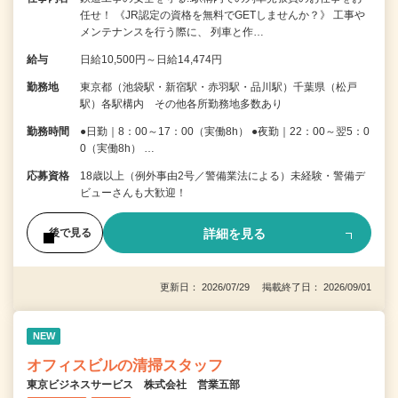
任せ！ 《JR認定の資格を無料でGETしませんか？》 工事や
メンテナンスを行う際に、 列車と作…
給与
日給10,500円～日給14,474円
勤務地
東京都（池袋駅・新宿駅・赤羽駅・品川駅）千葉県（松戸
駅）各駅構内 その他各所勤務地多数あり
勤務時間
●日勤｜8：00～17：00（実働8h） ●夜勤｜22：00～翌5：0
0（実働8h） …
応募資格
18歳以上（例外事由2号／警備業法による）未経験・警備デ
ビューさんも大歓迎！
詳細を見る
後で見る
更新日： 2026/07/29 掲載終了日： 2026/09/01
NEW
オフィスビルの清掃スタッフ
東京ビジネスサービス 株式会社 営業五部