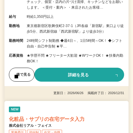
チェック、個室・店内の片づけ清掃、キッチンなどをお願い
します。 ＜受付・案内＞ ・来店されたお客様…
給与
時給1,350円以上
勤務地
東京都新宿区歌舞伎町2-37-1（JR各線「新宿駅」東口より徒
歩5分、西武新宿線「西武新宿駅」より徒歩3分）
勤務時間
24時間シフト制勤務 ◆週4日～、1日5時間～OK！ ◆シフト
自由・自己申告制 ★平…
応募資格
★学歴不問 ★フリーター大歓迎 ★WワークOK！ ★扶養内勤
務OK！
詳細を見る
後で見る
更新日： 2026/06/26 掲載終了日： 2026/12/31
NEW
化粧品・サプリの在宅データ入力
株式会社リアル・フェイス
業務委託
登録制
在宅・内職