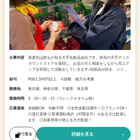
仕事内容
派遣先は誰もが知る大手化粧品会社です。担当の大手ディス
カウントストアを巡回し、お店の方と相談をしながら売上ア
ップを目指して活動をしていきます♪化粧品が好き、メイ…
給与
時給1,500円以上 ※経験・能力を考慮
勤務地
東京都、神奈川県、千葉県、埼玉県
勤務時間
9：30～18：15（フレックスタイム制）
応募資格
未経験OK 年齢不問 ◎女性多数活躍中！◎ブランクOK！
◎直行直帰 ◎普通運転免許（AT限定可）がある方は歓迎し
ます ◎自家用車が使える方大歓迎！
詳細を見る
後で見る