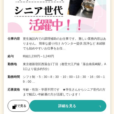
仕事内容
更生施設内での調理補助のお仕事です。 難しい業務内容はあ
りません。 簡単な盛り付け カウンター提供 洗浄など 未経験
でも始めやすいお仕事をお任…
給与
時給1,230円～1,240円
勤務地
東京都新宿区西落合1丁目（都営大江戸線「落合南長崎駅」A
1口より徒歩約5分）
勤務時間
シフト制 ・5：30～8：30 ・10：00～13：30 ・16：00～1
9：00 …
応募資格
年齢・性別・学歴不問です ★学生さんからシニア世代の方
まで幅広い年齢層の方が活躍しています！
詳細を見る
後で見る