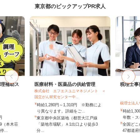
東京都のピックアップPR求人
調理補助ス
医療材料・医薬品の供給管理
税理士事
株式会社 エフエスユニマネジメント ＜
国立がん研究センター中...
税理士法人
時給1,280円～1,310円 ※勤務によ
り異なります。詳細をご...
時給1,3
円
年数・ス
東京都中央区築地（都営大江戸線
29（本木荘
「築地市場駅」Ａ1出口より徒歩3
全国どこ
...
分...
47都道