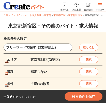
後で見る
閲覧履歴
会員登録
メニュー
クリエイトバイト・パート求人TOP
＞
東京都
＞
東京都23区
＞
東京都新宿区
＞
東京都新宿区・その
東京都新宿区・その他のバイト・求人情報
検索条件の設定
絞り込む
エリア
東京都23区(新宿区)
選択
職種
指定しない
選択
条件
主婦(夫)歓迎
選択
39
検索条件を保存
全
件ヒットしました