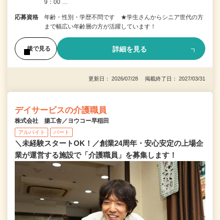
9：00 …
応募資格
年齢・性別・学歴不問です ★学生さんからシニア世代の方
まで幅広い年齢層の方が活躍しています！
詳細を見る
後で見る
更新日： 2026/07/28 掲載終了日： 2027/03/31
デイサービスの介護職員
株式会社 揚工舎／ヨウコー早稲田
アルバイト
パート
＼未経験スタートOK！／創業24周年・安心安定の上場企
業が運営する施設で「介護職員」を募集します！