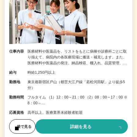
仕事内容
医療材料や医薬品を、リストをもとに病棟や診療科ごとに取
り揃えて、病院内の各医療現場に搬送・補充します。また、
医療材料や医薬品の発注、納品検収、棚入れ、品質管理、…
給与
時給1,250円以上
勤務地
東京都新宿区戸山（都営大江戸線「若松河田駅」より徒歩5
分）
勤務時間
フルタイム （1）12：00～21：00 （2）08：00～17：00 ※
8：00～…
応募資格
高卒以上、医療業界未経験者歓迎
詳細を見る
後で見る