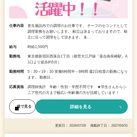
仕事内容
更生施設内での調理のお仕事です。 チーフのセコンドとして
調理業務をお願いします。 献立は決まっておりますので、献
立に沿って調理をして頂きます。 未…
給与
時給1,500円
勤務地
東京都新宿区西落合1丁目（都営大江戸線「落合南長崎駅」A
1口より徒歩約5分）
勤務時間
5：30～19：30 実働6時間半～8時間 週2日程度の勤務になり
ます。 勤務日…
応募資格
調理師免許 年齢・性別・学歴不問です ★学生さんからシ
ニア世代の方まで幅広い年齢層の方が活躍しています！
詳細を見る
後で見る
更新日： 2026/07/28 掲載終了日： 2027/03/31