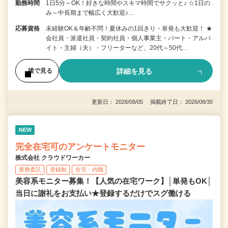
勤務時間
1日5分～OK！好きな時間やスキマ時間でサクッと♪ ☆1日の
み～中長期まで幅広く大歓迎♪…
応募資格
未経験OK＆年齢不問！夏休みの1回きり・単発も大歓迎！ ★
会社員・派遣社員・契約社員・個人事業主・パート・アルバ
イト・主婦（夫）・フリーターなど、20代～50代…
詳細を見る
後で見る
更新日： 2026/08/05 掲載終了日： 2026/08/30
NEW
完全在宅可のアンケートモニター
株式会社 クラウドワーカー
業務委託
登録制
在宅・内職
美容系モニター募集！【人気の在宅ワーク】│単発もOK│
当日に謝礼をお支払い★登録するだけでスグ働ける