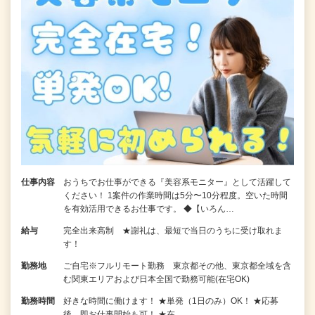
仕事内容
おうちでお仕事ができる『美容系モニター』として活躍して
ください！ 1案件の作業時間は5分〜10分程度。空いた時間
を有効活用できるお仕事です。 ◆【いろん…
給与
完全出来高制 ★謝礼は、最短で当日のうちに受け取れま
す！
勤務地
ご自宅※フルリモート勤務 東京都その他、東京都全域を含
む関東エリアおよび日本全国で勤務可能(在宅OK)
勤務時間
好きな時間に働けます！ ★単発（1日のみ）OK！ ★応募
後、即お仕事開始も可！ ★在…