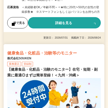
応募資格
＜未経験者OK／年齢不問＞⇒★特に20代〜50代の女性の登
録多数★ ※スマートフォンもしくはパソコンをお持ちの方
詳細を見る
後で見る
更新日： 2026/07/31 掲載終了日： 2026/08/24
健康食品・化粧品・治験等のモニター
株式会社SOUKEN
業務委託
登録制
【健康食品・化粧品・治験のモニター】在宅・短期・副
業に最適◎まずは簡単登録！＜九州・沖縄＞