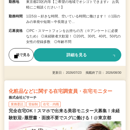
勤務地
東京都23区内等【ご希望の地域でオシゴトできます♪ お気
軽にご相談ください！】
勤務時間
1日5分～好きな時間、空いている時間に働けます！ ☆1回の
みの単発や短期～中長期まで…
応募資格
◎PC・スマートフォンをお持ちの方（※アンケートに必要
なため） ◎未経験者大歓迎！ ◎20代、30代、40代、50代の
女性の登録多数 ◎年齢不問
詳細を見る
後で見る
更新日： 2026/07/23 掲載終了日： 2026/08/30
化粧品などに関する在宅調査員・在宅モニター
株式会社ビサーチ
業務委託
登録制
在宅・内職
完全在宅OK！スマホで出来る美容モニター大募集！未経
験歓迎♪履歴書・面接不要でスグに働ける！@東京都