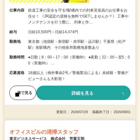
仕事内容
鉄道工事の安全を守る!!駅構内での列車見張員のお仕事をお
任せ！ 《JR認定の資格を無料でGETしませんか？》 工事や
メンテナンスを行う際に、 列車と作…
給与
日給10,500円～日給14,474円
勤務地
東京都（池袋駅・新宿駅・赤羽駅・品川駅）千葉県（松戸
駅）各駅構内 その他各所勤務地多数あり
勤務時間
●日勤｜8：00～17：00（実働8h） ●夜勤｜22：00～翌5：0
0（実働8h） …
応募資格
18歳以上（例外事由2号／警備業法による）未経験・警備デ
ビューさんも大歓迎！
詳細を見る
後で見る
更新日： 2026/07/29 掲載終了日： 2026/09/01
オフィスビルの清掃スタッフ
東京ビジネスサービス 株式会社 営業五部