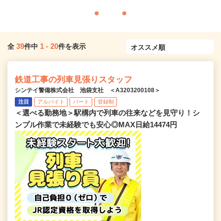
39
1
-
20
全
件中
件を表示
鉄道工事の列車見張りスタッフ
シンテイ警備株式会社 池袋支社 ＜A3203200108＞
注目
アルバイト
パート
登録制
＜選べる勤務地＞駅構内で列車の往来などを見守り！シ
ンプル作業で未経験でも安心◎MAX日給14474円