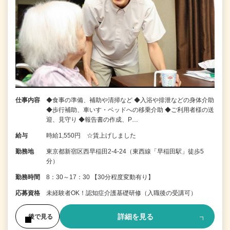
仕事内容
◆食事の準備、補助や清掃など ◆入浴や排泄などの身体介助
◆歩行補助、車いす・ベッドへの移乗介助 ◆ご利用者様の送
迎、見守り ◆報告書の作成、P…
給与
時給1,550円 ☆賃上げしました
勤務地
東京都新宿区西早稲田2-4-24（東西線「早稲田駅」徒歩5
分）
勤務時間
8：30～17：30 【30分程度変動有り】
応募資格
未経験者OK！認知症介護基礎研修（入職後の受講可）
詳細を見る
後で見る