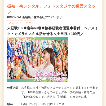
振袖・袴レンタル、フォトスタジオの運営スタッ
フ
KIMONO＆ 新宿店／株式会社アニバーサリー
アルバイト
パート
未経験OK◆定年60歳◆接客経験者優遇◆着付・ヘアメイ
ク・カメラのスキル活かせる＼土日祝＋100円／
仕事内容
お客様に振袖・袴選びとコーディネートを提案するお仕事で
す。 100年企業・きものやまとグループの振袖・袴専門店
「KIMONO＆」で、大切な「記念日」をカタチに残…
給与
時給1,250円～1,350円以上＋手当