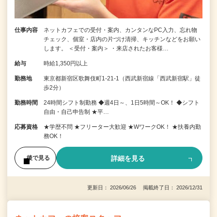
仕事内容
ネットカフェでの受付・案内、カンタンなPC入力、忘れ物
チェック、個室・店内の片づけ清掃、キッチンなどをお願い
します。 ＜受付・案内＞ ・来店されたお客様…
給与
時給1,350円以上
勤務地
東京都新宿区歌舞伎町1-21-1（西武新宿線「西武新宿駅」徒
歩2分）
勤務時間
24時間シフト制勤務 ◆週4日～、1日5時間～OK！ ◆シフト
自由・自己申告制 ★平…
応募資格
★学歴不問 ★フリーター大歓迎 ★WワークOK！ ★扶養内勤
務OK！
詳細を見る
後で見る
更新日： 2026/06/26 掲載終了日： 2026/12/31