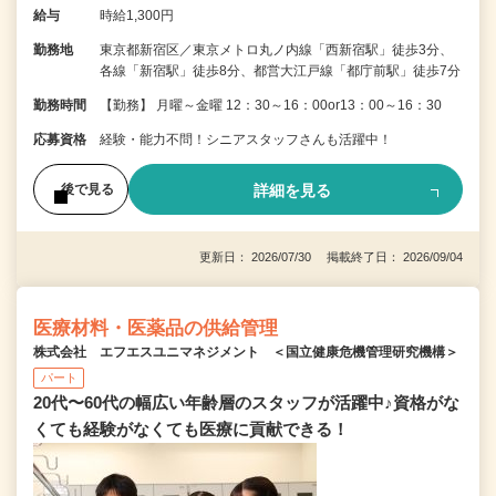
給与
時給1,300円
勤務地
東京都新宿区／東京メトロ丸ノ内線「西新宿駅」徒歩3分、
各線「新宿駅」徒歩8分、都営大江戸線「都庁前駅」徒歩7分
勤務時間
【勤務】 月曜～金曜 12：30～16：00or13：00～16：30
応募資格
経験・能力不問！シニアスタッフさんも活躍中！
詳細を見る
後で見る
更新日： 2026/07/30 掲載終了日： 2026/09/04
医療材料・医薬品の供給管理
株式会社 エフエスユニマネジメント ＜国立健康危機管理研究機構＞
パート
20代〜60代の幅広い年齢層のスタッフが活躍中♪資格がな
くても経験がなくても医療に貢献できる！