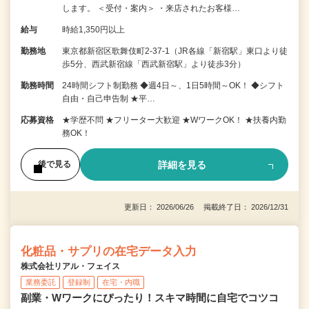
します。 ＜受付・案内＞ ・来店されたお客様…
給与
時給1,350円以上
勤務地
東京都新宿区歌舞伎町2-37-1（JR各線「新宿駅」東口より徒
歩5分、西武新宿線「西武新宿駅」より徒歩3分）
勤務時間
24時間シフト制勤務 ◆週4日～、1日5時間～OK！ ◆シフト
自由・自己申告制 ★平…
応募資格
★学歴不問 ★フリーター大歓迎 ★WワークOK！ ★扶養内勤
務OK！
詳細を見る
後で見る
更新日： 2026/06/26 掲載終了日： 2026/12/31
化粧品・サプリの在宅データ入力
株式会社リアル・フェイス
業務委託
登録制
在宅・内職
副業・Wワークにぴったり！スキマ時間に自宅でコツコ