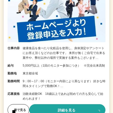
仕事内容
健康食品を食べたり化粧品を使用し、身体測定やアンケート
にお答え頂くなどのお仕事です。 来所が無くご自宅で出来る
案件や、弊社以外の場所で実施する案件もございます…
給与
5,000円以上（1回のモニター参加につき） ※完全出来高制
勤務地
東京都全域
勤務時間
9：00～17：00（モニター内容により異なります） 好きな時
間＆タイミングで勤務OK！…
応募資格
治験未経験OK 18歳以上であれば初めての方も安心して始
められます！
詳細を見る
後で見る