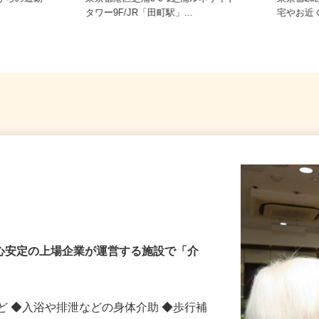
宅からの通勤
東京都港区芝浦3-9-1芝浦ルネサイト
東京都
タワー9F/JR「田町駅」...
宅やお
安心安定の上場企業が運営する施設で「介