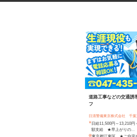
化粧品などに関する在宅調査
道路工事などの交通誘
員・在宅モニター
フ
株式会社ビサーチ
日清警備東京株式会社 千
時給1,500円以上（完全出来高制／時
日給11,500円～13,21
間額1,500円～5,00...
額支給 ★早上がりの...