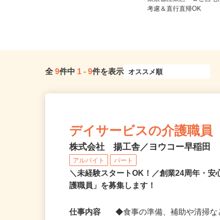
東京都23区内等 ◆勤務地多数♪ご自
東京都江東区 ★ご自
宅やお近くの店舗で間時間に働...
考慮＆直行直帰OK
全
9
件中
1
-
9
件を表示
デイサービスの介護職員
株式会社 揚工舎／ヨウコー早稲田
アルバイト
パート
＼未経験スタートOK！／創業24周年・
護職員」を募集します！