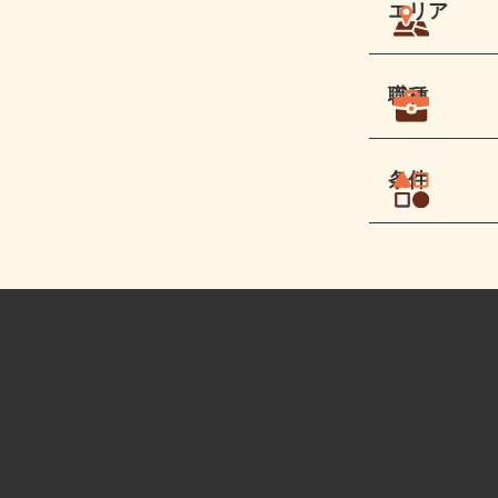
エリア
職種
条件