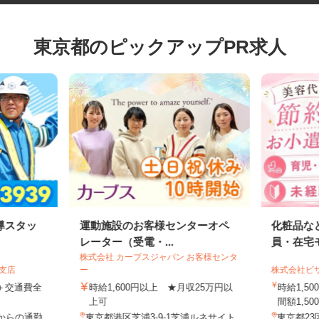
東京都のピックアップPR求人
導スタッ
運動施設のお客様センターオペ
化粧品
レーター（受電・...
員・在
株式会社 カーブスジャパン お客様センタ
葉支店
ー
株式会社
0円＋交通費全
時給1,600円以上 ★月収25万円以
時給1
上可
間額1,5