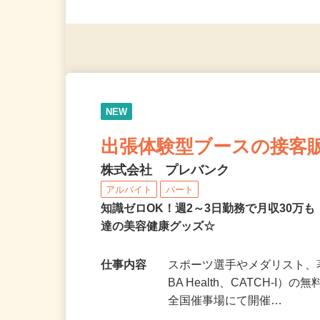
日～OK
応募資格
未経験者大歓迎 学歴・性別
NEW
出張体験型ブースの接客
株式会社 プレバンク
アルバイト
パート
知識ゼロOK！週2～3日勤務で月収30万
達の美容健康グッズ☆
仕事内容
スポーツ選手やメダリスト、