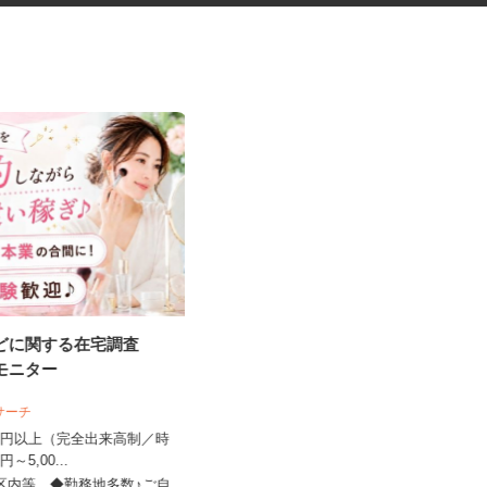
などに関する在宅調査
道路工事などの交通誘導スタッ
宅モニター
フ
ビサーチ
日清警備東京株式会社 千葉支店
,500円以上（完全出来高制／時
日給11,500円～13,210円＋交通費全
00円～5,00...
額支給 ★早上がりの...