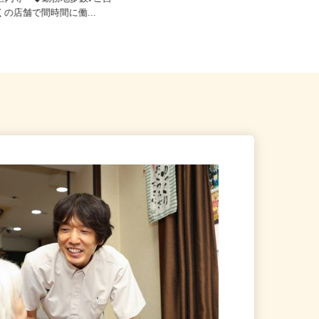
23区内等 ◆勤務地多数♪ご自
東京都江東区 ★ご自宅からの通勤
近くの店舗で間時間に働...
考慮＆直行直帰OK