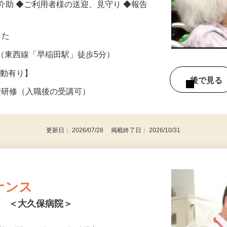
ど ◆入浴や排泄などの身体介助 ◆歩行補
介助 ◆ご利用者様の送迎、見守り ◆報告
した
24（東西線「早稲田駅」徒歩5分）
度変動有り】
後で見
礎研修（入職後の受講可）
更新日： 2026/07/28 掲載終了日： 2026/10/31
ナンス
ト ＜大久保病院＞