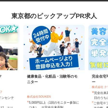
東京都のピックアップPR求人
フ
健康食品・化粧品・治験等のモ
完全在
ニター
ー
株式会社
イフ
完全出
株式会社SOUKEN
円＋インセンテ
日のう
5,000円以上（1回のモニター参加に