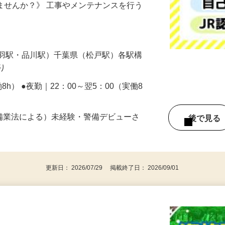
構内での列車見張員のお仕事をお任せ！ 《J
しませんか？》 工事やメンテナンスを行う
円
赤羽駅・品川駅）千葉県（松戸駅）各駅構
あり
働8h） ●夜勤｜22：00～翌5：00（実働8
警備業法による）未経験・警備デビューさ
後で見
更新日： 2026/07/29 掲載終了日： 2026/09/01