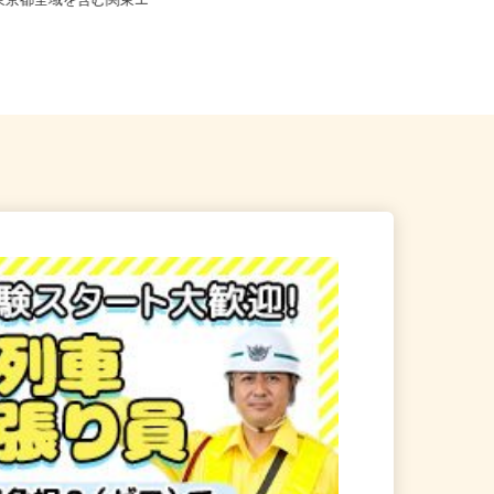
※フルリモート勤務 東京都
、東京都全域を含む関東エ
東京都千代田区岩本町3-9-17 スリ
ーセブンビル10階／各線「...