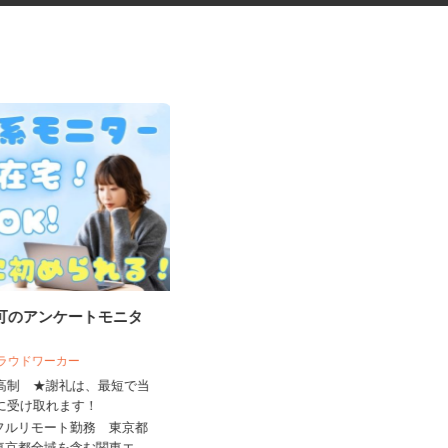
宅可のアンケートモニタ
資料の電話案内スタッフ
 クラウドワーカー
株式会社スマイルハートライフ
来高制 ★謝礼は、最短で当
ちに受け取れます！
時給1,450円～2,000円＋インセンテ
ィブあり ★月150H...