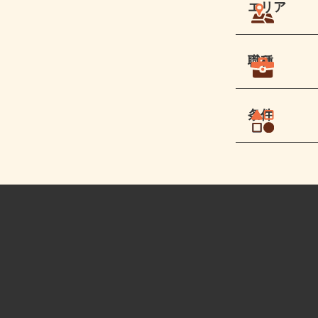
エリア
職種
条件