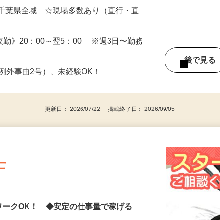
（日勤） 日給12,500円～14,000円（夜勤）
・千葉県全域 ☆現場多数あり（直行・直
 《夜勤》20：00～翌5：00 ※週3日〜勤務
後で見
※例外事由2号）、未経験OK！
更新日： 2026/07/22 掲載終了日： 2026/09/05
士