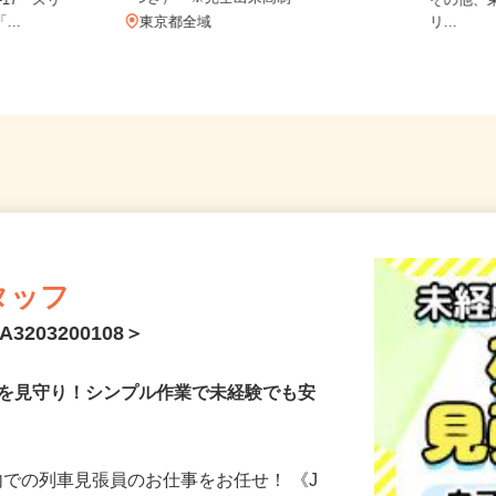
ご自宅
つき） ※完全出来高制
-17 スリ
その他
...
東京都全域
リ...
タッフ
203200108＞
どを見守り！シンプル作業で未経験でも安