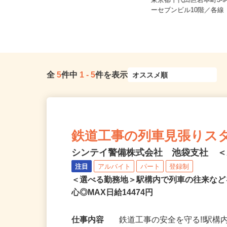
ご自宅※フルリモート勤務 東京都
その他、東京都全域を含む関東エ
東京都千代田区岩本町3-9
リ...
ーセブンビル10階／各線「
全
5
件中
1
-
5
件を表示
鉄道工事の列車見張りス
シンテイ警備株式会社 池袋支社 ＜A3
注目
アルバイト
パート
登録制
＜選べる勤務地＞駅構内で列車の往来な
心◎MAX日給14474円