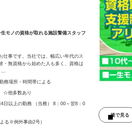
ら一生モノの資格が取れる施設警備スタッフ
るお仕事です。当社では、幅広い年代のス
経験・無資格から始めた人も多く、資格は
 …
0円 ※勤務場所・時間帯による
区 ☆他多数あり
／週4日以上の勤務 （当務） 8：00～翌8：0
後で見