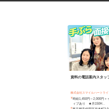
完全在宅可のアンケートモニタ
資料の電話案内スタッ
ー
株式会社 クラウドワーカー
株式会社スマイルハートラ
完全出来高制 ★謝礼は、最短で当
日のうちに受け取れます！
時給1,450円～2,000
ィブあり ★月150H...