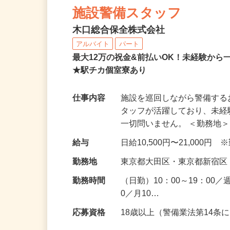
NEW
施設警備スタッフ
木口総合保全株式会社
アルバイト
パート
最大12万の祝金&前払いOK！未経験か
★駅チカ個室寮あり
仕事内容
施設を巡回しながら警備す
タッフが活躍しており、未
一切問いません。 ＜勤務地＞
給与
日給10,500円〜21,00
勤務地
東京都大田区・東京都新宿
勤務時間
（日勤）10：00～19：00
0／月10…