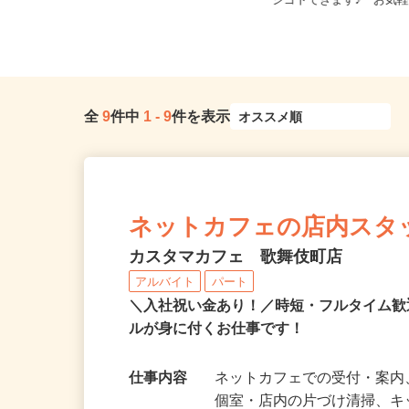
東京都葛飾区奥戸2-12-11（京成押上
東京都23区内等【ご希
線「京成立石駅」徒歩10...
シゴトできます♪ お気軽
全
9
件中
1
-
9
件を表示
ネットカフェの店内スタ
カスタマカフェ 歌舞伎町店
アルバイト
パート
＼入社祝い金あり！／時短・フルタイム
ルが身に付くお仕事です！
仕事内容
ネットカフェでの受付・案内