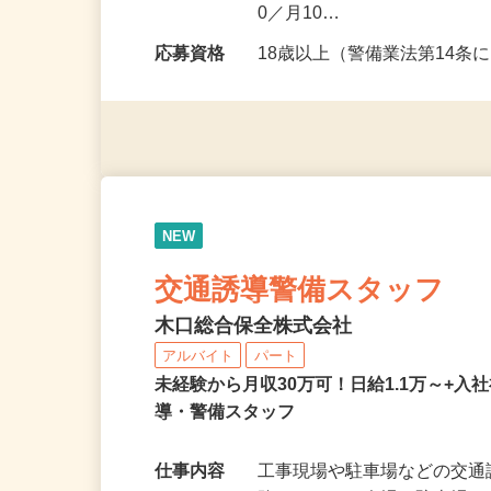
勤務地
東京都大田区・東京都新宿
勤務時間
（日勤）10：00～19：00
0／月10…
応募資格
18歳以上（警備業法第14条
NEW
交通誘導警備スタッフ
木口総合保全株式会社
アルバイト
パート
未経験から月収30万可！日給1.1万～+入
導・警備スタッフ