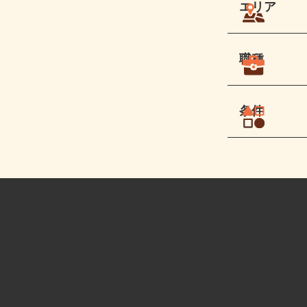
エリア
職種
条件