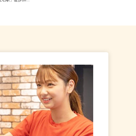
飾区奥戸2-12-11（京成押上
東京都23区内等【ご希望の地域でオ
立石駅」徒歩10...
シゴトできます♪ お気軽にご相...