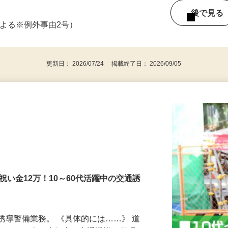
区 ☆他多数あり
／週4日以上の勤務 （当務） 8：00～翌8：0
後で見
による※例外事由2号）
更新日： 2026/07/24 掲載終了日： 2026/09/05
社祝い金12万！10～60代活躍中の交通誘