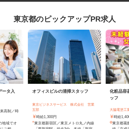
東京都のピックアップPR求人
データ入
オフィスビルの清掃スタッフ
化粧品
ッフ
東京ビジネスサービス 株式会社 営業
五部
大脇電塗
全出来高制／時
時給1,300円
時給1,