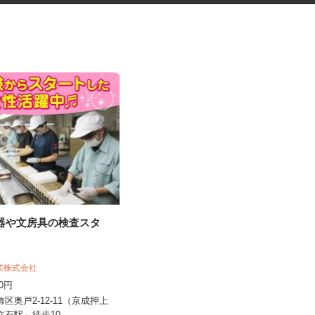
容器や文房具の検査スタ
化粧品・サプリの在宅データ入
力
株式会社リアル・フェイス
工業株式会社
時給1,500円以上（完全出来高制／時
400円
間額1,500円～5,00...