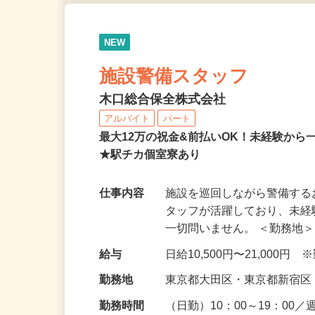
NEW
施設警備スタッフ
木口総合保全株式会社
アルバイト
パート
最大12万の祝金&前払いOK！未経験か
★駅チカ個室寮あり
仕事内容
施設を巡回しながら警備す
タッフが活躍しており、未
一切問いません。 ＜勤務地＞
給与
日給10,500円〜21,00