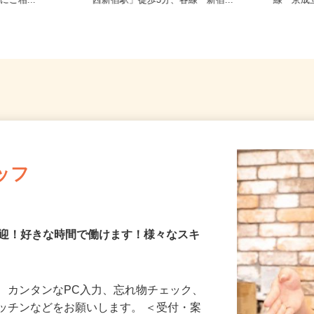
望の地域でオ
東京都新宿区／東京メトロ丸ノ内線
東京都葛
にご相...
「西新宿駅」徒歩3分、各線「新宿...
線「京成
ッフ
歓迎！好きな時間で働けます！様々なスキ
、カンタンなPC入力、忘れ物チェック、