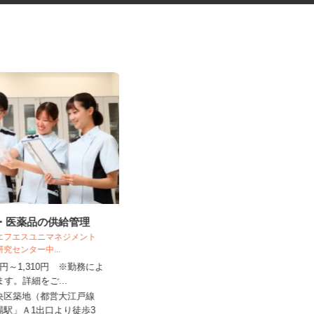
料・医薬品の供給管理
ガソリンスタンドのサービスス
 エフエスユニマネジメント
タッフ
研究センター中...
オブリプラーザ下馬 フルサービス
280円～1,310円 ※勤務によ
ります。詳細をご...
時給1,450円 ★危険物取扱資格所持
者はプラス100円時給UP...
中央区築地（都営大江戸線