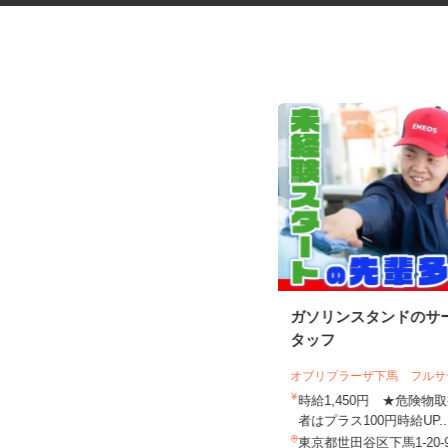
医療材料・医薬品の供給管理
ガソリンスタンドのサ
株式会社 エフエスユニマネジメント
タッフ
＜国立がん研究センター中...
オブリプラーザ下馬 フル
時給1,280円～1,310円 ※勤務によ
り異なります。詳細をご...
時給1,450円 ★危険
者はプラス100円時給UP.
東京都中央区築地（都営大江戸線