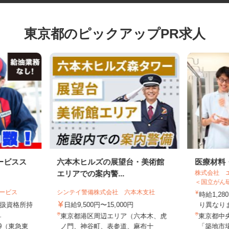
東京都のピックアップPR求人
ービスス
六本木ヒルズの展望台・美術館
医療材
株式会社
エリアでの案内警...
＜国立がん
サービス
シンテイ警備株式会社 六本木支社
時給1,
物取扱資格所持
日給9,500円〜15,000円
り異な
..
東京都港区周辺エリア（六本木、虎
東京都