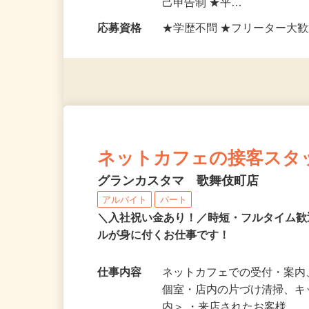
勤務時間
24時間シフト制勤務 ◆週4
己申告制 ★平…
応募資格
★学歴不問 ★フリーター大歓
ネットカフェの接客スタ
グランカスタマ 歌舞伎町店
アルバイト
パート
＼入社祝い金あり！／時短・フルタイム
ルが身に付くお仕事です！