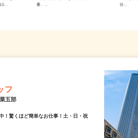
-9（東急東
ノ門、神谷町、表参道、麻布十
「築地
...
番、...
分...
ッフ
営業五部
躍中！驚くほど簡単なお仕事！土・日・祝