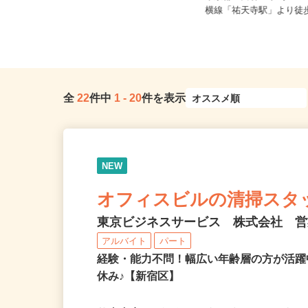
「築地市場駅」Ａ1出口より徒歩3
東京都世田谷区下馬1-20
分...
横線「祐天寺駅」より徒歩1
全
22
件中
1
-
20
件を表示
NEW
オフィスビルの清掃スタ
東京ビジネスサービス 株式会社 
アルバイト
パート
経験・能力不問！幅広い年齢層の方が活
休み♪【新宿区】