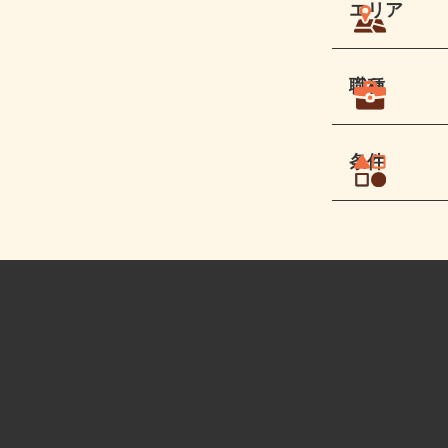
エリア
職種
条件