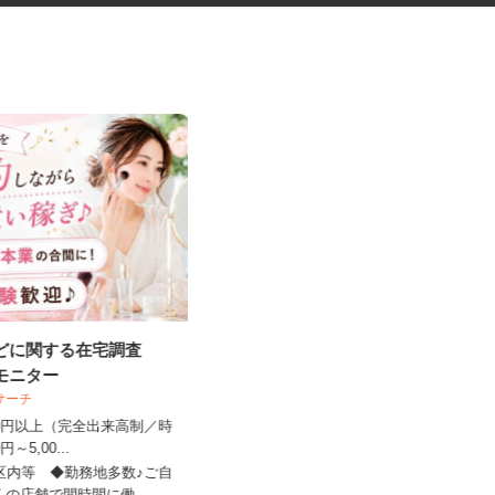
などに関する在宅調査
化粧品容器や文房具の検査スタ
宅モニター
ッフ
ビサーチ
大脇電塗工業株式会社
,500円以上（完全出来高制／時
00円～5,00...
時給1,400円