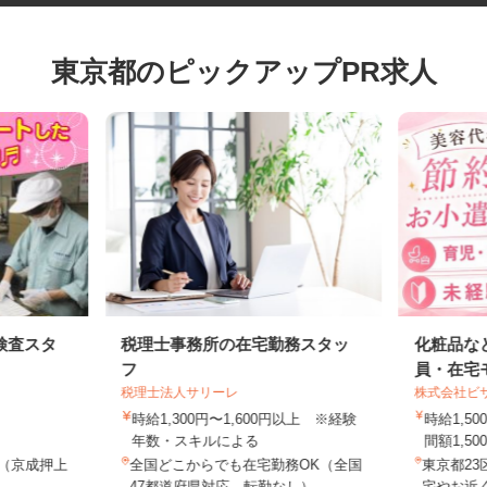
東京都のピックアップPR求人
検査スタ
税理士事務所の在宅勤務スタッ
化粧品
フ
員・在
税理士法人サリーレ
株式会社
時給1,300円〜1,600円以上 ※経験
時給1
年数・スキルによる
間額1,5