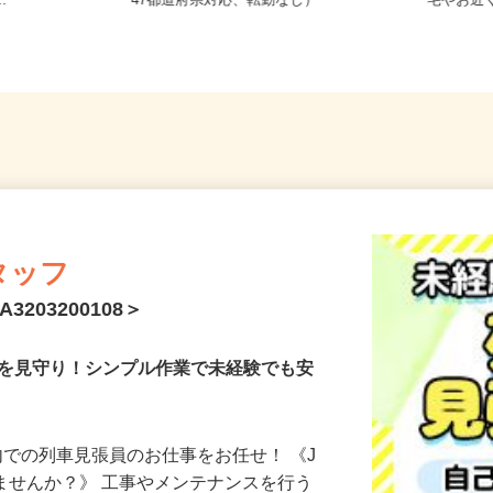
11（京成押上
全国どこからでも在宅勤務OK（全国
東京都
..
47都道府県対応、転勤なし）
宅やお
タッフ
203200108＞
どを見守り！シンプル作業で未経験でも安
構内での列車見張員のお仕事をお任せ！ 《J