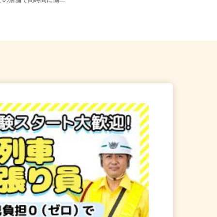
23区内等 ◆勤務地多数♪ご自
東京都葛飾区奥戸2-12-11（京成押上
近くの店舗で間時間に働...
線「京成立石駅」徒歩10...