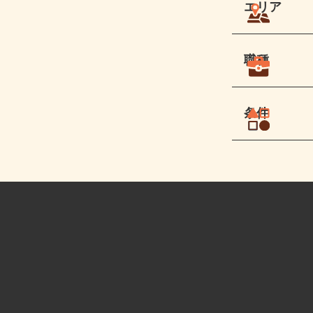
エリア
職種
条件