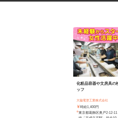
化粧品などに関する在宅調査
化粧品容器や文房具の
員・在宅モニター
ッフ
株式会社ビサーチ
大脇電塗工業株式会社
時給1,500円以上（完全出来高制／時
間額1,500円～5,00...
時給1,400円