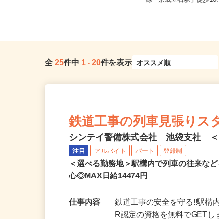
東京都23区内等 ◆勤務地多数♪ご自
東京都葛飾区奥戸2-12-
宅やお近くの店舗で間時間に働...
線「京成立石駅」徒歩10.
全
25
件中
1
-
20
件を表示
鉄道工事の列車見張りス
シンテイ警備株式会社 池袋支社 ＜A3
注目
アルバイト
パート
登録制
＜選べる勤務地＞駅構内で列車の往来な
心◎MAX日給14474円
仕事内容
鉄道工事の安全を守る!!駅