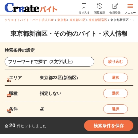
後で見る
閲覧履歴
会員登録
メニュー
クリエイトバイト・パート求人TOP
＞
東京都
＞
東京都23区
＞
東京都新宿区
＞
東京都新宿区・その
東京都新宿区・その他のバイト・求人情報
検索条件の設定
絞り込む
エリア
東京都23区(新宿区)
選択
職種
指定しない
選択
条件
昼
選択
20
検索条件を保存
全
件ヒットしました