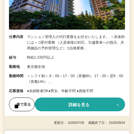
仕事内容
マンション管理人の代行業務をお任せいたします。 ＜具体的
には＞ □受付業務 （入居者様の対応、引越業者への指示、共
用施設の予約管理など） □点検業務…
給与
時給1,330円以上
勤務地
東京都全域
勤務時間
＜シフト制＞ 8：00～17：00（実働8h） 17：00～翌9：00
（実働14h） …
応募資格
●未経験者OK●男女、年齢不問 ●資格不問
詳細を見る
後で見る
更新日： 2026/07/28 掲載終了日： 2026/09/04