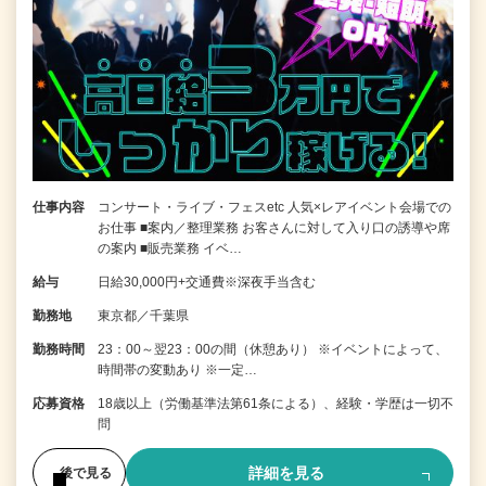
仕事内容
コンサート・ライブ・フェスetc 人気×レアイベント会場での
お仕事 ■案内／整理業務 お客さんに対して入り口の誘導や席
の案内 ■販売業務 イベ…
給与
日給30,000円+交通費※深夜手当含む
勤務地
東京都／千葉県
勤務時間
23：00～翌23：00の間（休憩あり） ※イベントによって、
時間帯の変動あり ※一定…
応募資格
18歳以上（労働基準法第61条による）、経験・学歴は一切不
問
詳細を見る
後で見る