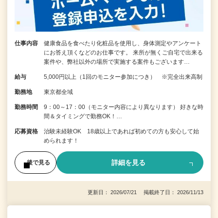
仕事内容
健康食品を食べたり化粧品を使用し、身体測定やアンケート
にお答え頂くなどのお仕事です。 来所が無くご自宅で出来る
案件や、弊社以外の場所で実施する案件もございます…
給与
5,000円以上（1回のモニター参加につき） ※完全出来高制
勤務地
東京都全域
勤務時間
9：00～17：00（モニター内容により異なります） 好きな時
間＆タイミングで勤務OK！…
応募資格
治験未経験OK 18歳以上であれば初めての方も安心して始
められます！
詳細を見る
後で見る
更新日： 2026/07/21 掲載終了日： 2026/11/13