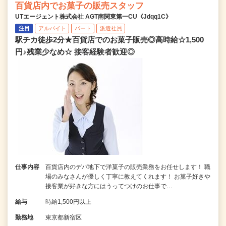
百貨店内でお菓子の販売スタッフ
UTエージェント株式会社 AGT南関東第一CU《Jdqq1C》
注目
アルバイト
パート
派遣社員
駅チカ徒歩2分★百貨店でのお菓子販売◎高時給☆1,500
円♪残業少なめ☆ 接客経験者歓迎◎
仕事内容
百貨店内のデパ地下で洋菓子の販売業務をお任せします！ 職
場のみなさんが優しく丁寧に教えてくれます！ お菓子好きや
接客業が好きな方にはうってつけのお仕事で…
給与
時給1,500円以上
勤務地
東京都新宿区