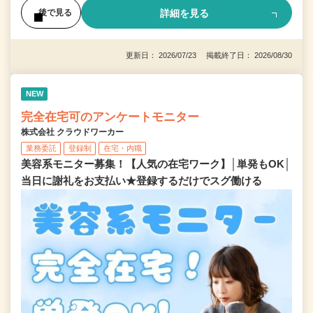
詳細を見る
後で見る
更新日： 2026/07/23 掲載終了日： 2026/08/30
NEW
完全在宅可のアンケートモニター
株式会社 クラウドワーカー
業務委託
登録制
在宅・内職
美容系モニター募集！【人気の在宅ワーク】│単発もOK│
当日に謝礼をお支払い★登録するだけでスグ働ける