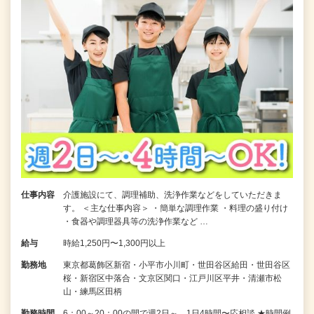
仕事内容
介護施設にて、調理補助、洗浄作業などをしていただきま
す。 ＜主な仕事内容＞ ・簡単な調理作業 ・料理の盛り付け
・食器や調理器具等の洗浄作業など …
給与
時給1,250円〜1,300円以上
勤務地
東京都葛飾区新宿・小平市小川町・世田谷区給田・世田谷区
桜・新宿区中落合・文京区関口・江戸川区平井・清瀬市松
山・練馬区田柄
勤務時間
6：00～20：00の間で週2日～、1日4時間〜応相談 ★時間例