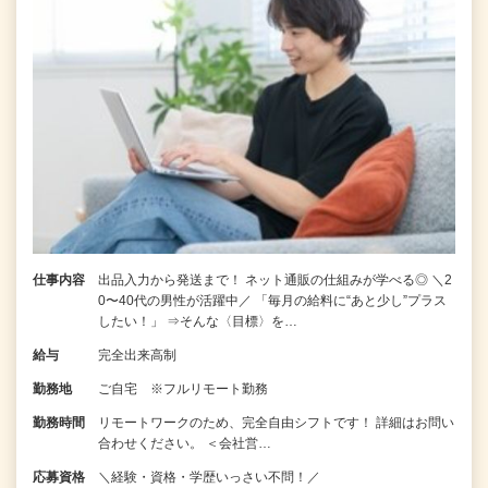
仕事内容
出品入力から発送まで！ ネット通販の仕組みが学べる◎ ＼2
0〜40代の男性が活躍中／ 「毎月の給料に“あと少し”プラス
したい！」 ⇒そんな〈目標〉を…
給与
完全出来高制
勤務地
ご自宅 ※フルリモート勤務
勤務時間
リモートワークのため、完全自由シフトです！ 詳細はお問い
合わせください。 ＜会社営…
応募資格
＼経験・資格・学歴いっさい不問！／