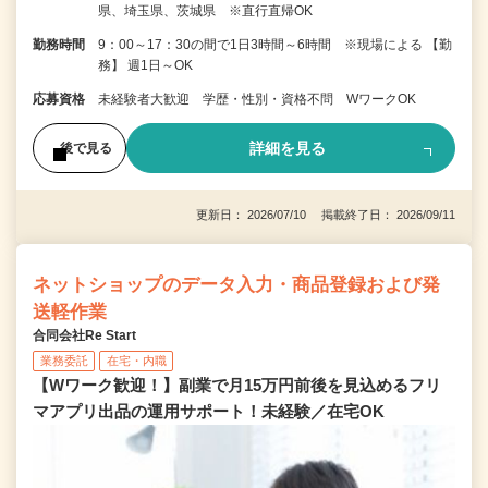
県、埼玉県、茨城県 ※直行直帰OK
勤務時間
9：00～17：30の間で1日3時間～6時間 ※現場による 【勤
務】 週1日～OK
応募資格
未経験者大歓迎 学歴・性別・資格不問 WワークOK
詳細を見る
後で見る
更新日： 2026/07/10 掲載終了日： 2026/09/11
ネットショップのデータ入力・商品登録および発
送軽作業
合同会社Re Start
業務委託
在宅・内職
【Wワーク歓迎！】副業で月15万円前後を見込めるフリ
マアプリ出品の運用サポート！未経験／在宅OK