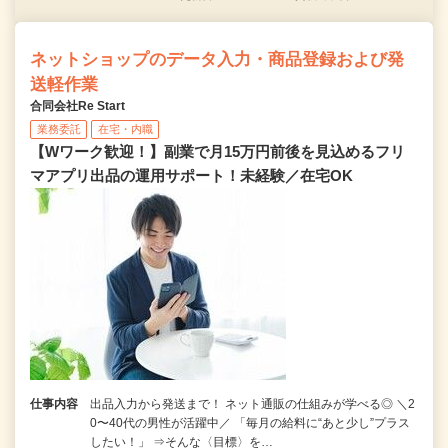
ネットショップのデータ入力・商品登録および発
送軽作業
合同会社Re Start
業務委託
在宅・内職
【Wワーク歓迎！】副業で月15万円前後を見込めるフリ
マアプリ出品の運用サポート！未経験／在宅OK
仕事内容
出品入力から発送まで！ ネット通販の仕組みが学べる◎ ＼2
0〜40代の男性が活躍中／ 「毎月の給料に“あと少し”プラス
したい！」 ⇒そんな〈目標〉を…