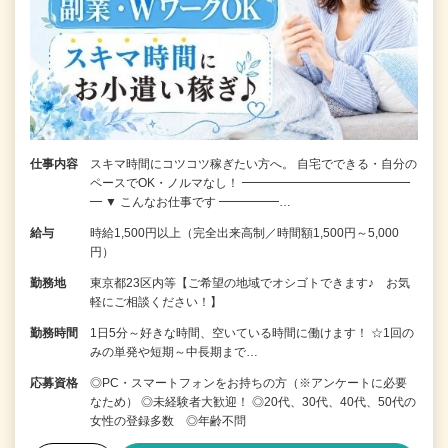
仕事内容
スキマ時間にコツコツ稼ぎたい方へ。 自宅でできる・自分の
ペースでOK・ノルマなし！ ━━━━━━━━━━━━━━
━ ▼ こんなお仕事です ━━━━━…
給与
時給1,500円以上（完全出来高制／時間額1,500円～5,000
円）
勤務地
東京都23区内等【ご希望の地域でオシゴトできます♪ お気
軽にご相談ください！】
勤務時間
1日5分～好きな時間、空いている時間に働けます！ ☆1回の
みの単発や短期～中長期まで…
応募資格
◎PC・スマートフォンをお持ちの方（※アンケートに必要
なため） ◎未経験者大歓迎！ ◎20代、30代、40代、50代の
女性の登録多数 ◎年齢不問