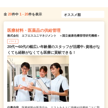
20
1
-
20
全
件中
件を表示
医療材料・医薬品の供給管理
株式会社 エフエスユニマネジメント ＜国立健康危機管理研究機構＞
パート
20代〜60代の幅広い年齢層のスタッフが活躍中♪資格がな
くても経験がなくても医療に貢献できる！
仕事内容
医療材料や医薬品を、リストをもとに病棟や診療科ごとに取