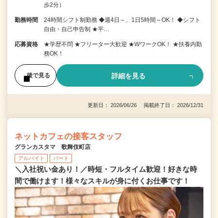
歩2分）
勤務時間
24時間シフト制勤務 ◆週4日～、1日5時間～OK！ ◆シフト
自由・自己申告制 ★平…
応募資格
★学歴不問 ★フリーター大歓迎 ★WワークOK！ ★扶養内勤
務OK！
詳細を見る
後で見る
更新日： 2026/06/26 掲載終了日： 2026/12/31
ネットカフェの接客スタッフ
グランカスタマ 歌舞伎町店
アルバイト
パート
＼入社祝い金あり！／時短・フルタイム歓迎！好きな時
間で働けます！様々なスキルが身に付くお仕事です！