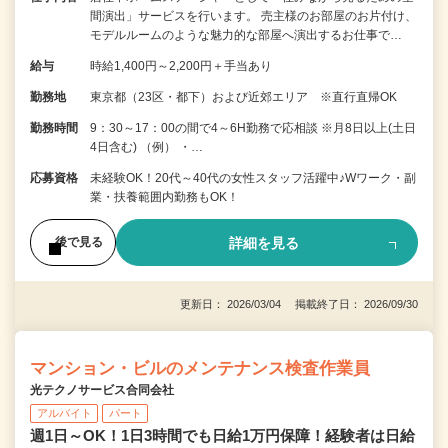
間演出」サービスを行います。 売主様のお部屋のお片付け、
モデルルームのような魅力的な部屋へ演出するお仕事で…
給与
時給1,400円～2,200円＋手当あり
勤務地
東京都（23区・都下）および近郊エリア ※直行直帰OK
勤務時間
9：30～17：00の間で4～6H勤務で応相談 ※月8日以上(土日
4日含む) （例） ・…
応募資格
未経験OK！20代～40代の女性スタッフ活躍中♪Wワーク・副
業・扶養範囲内勤務もOK！
詳細を見る
後で見る
更新日： 2026/03/04 掲載終了日： 2026/09/30
マンション・ビルのメンテナンス検査作業員
光テクノサービス合同会社
アルバイト
パート
週1日～OK！1日3時間でも日給1万円保障！経験者は日給