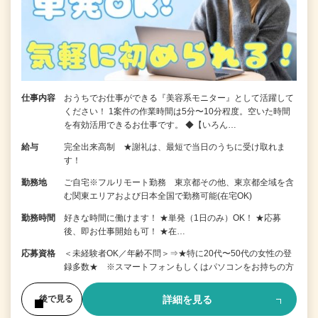
仕事内容
おうちでお仕事ができる『美容系モニター』として活躍して
ください！ 1案件の作業時間は5分〜10分程度。空いた時間
を有効活用できるお仕事です。 ◆【いろん…
給与
完全出来高制 ★謝礼は、最短で当日のうちに受け取れま
す！
勤務地
ご自宅※フルリモート勤務 東京都その他、東京都全域を含
む関東エリアおよび日本全国で勤務可能(在宅OK)
勤務時間
好きな時間に働けます！ ★単発（1日のみ）OK！ ★応募
後、即お仕事開始も可！ ★在…
応募資格
＜未経験者OK／年齢不問＞⇒★特に20代〜50代の女性の登
録多数★ ※スマートフォンもしくはパソコンをお持ちの方
詳細を見る
後で見る