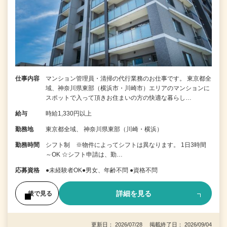
仕事内容
マンション管理員・清掃の代行業務のお仕事です。 東京都全
域、神奈川県東部（横浜市・川崎市）エリアのマンションに
スポットで入って頂きお住まいの方の快適な暮らし…
給与
時給1,330円以上
勤務地
東京都全域、 神奈川県東部（川崎・横浜）
勤務時間
シフト制 ※物件によってシフトは異なります。 1日3時間
～OK ☆シフト申請は、勤…
応募資格
●未経験者OK●男女、年齢不問 ●資格不問
詳細を見る
後で見る
更新日： 2026/07/28 掲載終了日： 2026/09/04