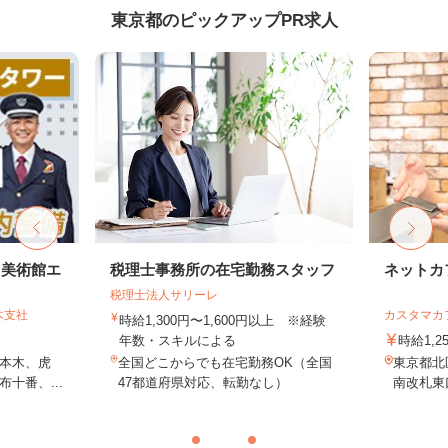
東京都のピックアップPR求人
・美術館エ
税理士事務所の在宅勤務スタッフ
ネットカ
税理士法人サリーレ
木支社
カスタマカ
時給1,300円〜1,600円以上 ※経験
年数・スキルによる
時給1,2
本木、虎
全国どこからでも在宅勤務OK（全国
東京都北
十番、...
47都道府県対応、転勤なし）
南改札東