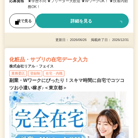
応募資格
★学歴不問 ★フリーター大歓迎 ★WワークOK！ ★扶養内勤
務OK！
詳細を見る
後で見る
更新日： 2026/06/26 掲載終了日： 2026/12/31
化粧品・サプリの在宅データ入力
株式会社リアル・フェイス
業務委託
登録制
在宅・内職
副業・Wワークにぴったり！スキマ時間に自宅でコツコ
ツお小遣い稼ぎ♪＜東京都＞