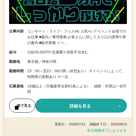
仕事内容
コンサート・ライブ・フェスetc 人気×レアイベント会場での
お仕事 ■案内／整理業務 お客さんに対して入り口の誘導や席
の案内 ■販売業務 イベ…
給与
日給30,000円+交通費※深夜手当含む
勤務地
東京都／神奈川県
勤務時間
23：00～翌23：00の間（休憩あり） ※イベントによって、
時間帯の変動あり ※一定…
応募資格
18歳以上（労働基準法第61条による）、経験・学歴は一切不
問
詳細を見る
後で見る
更新日： 2026/07/13 掲載終了日： 2026/08/10
本日掲載終了になります