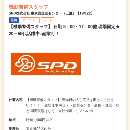
機動警備スタッフ
SPD株式会社 東京西巡回センター（三鷹）【TW122】
注目
アルバイト
パート
【機動警備スタッフ】 日勤 8：00～17：00他 現場固定★
20～50代活躍中♪副業可！
仕事内容
【機動警備スタッフ】 警備員の人手不足を助けてくださ
い！！！ ＜主な仕事内容＞ ・防災センター業務 ・巡回 な
ど 固定現場はなく、会社指示エリアへの出…
給与
時給1,400円以上
勤務地
東京都23区内他