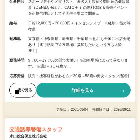
仕事内容
スポーツ選手やメダリスト、著名人も数多く御用達の健康器
具（DENBA Health、CATCH-I）の無料体験＆販売イベント
を正規代理店として全国催事場にて開催…
給与
日給12,000円～20,000円＋インセンティブ ※経験・能力等
考慮
勤務地
東京都・神奈川県・埼玉県・千葉県 ※他にも全国に出店会場
あり（旅行感覚で遠方現場に参加したいという方も大歓
迎！）
勤務時間
9：00～19：00の間で実働8H ※勤務場所によって異なりま
す。 ※週2～3日程度か…
応募資格
販売・接客経験がある方／30歳～58歳の男女スタッフ活躍中
詳細を見る
後で見る
更新日： 2026/08/04 掲載終了日： 2026/09/11
交通誘導警備スタッフ
木口総合保全株式会社