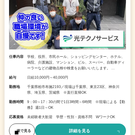
仕事内容
学校、役所、市民ホール、ショッピングセンター、ホテル、
病院、介護施設、マンション、ビル、スーパー、自動車ディ
ーラーなどの建物点検や検査をお願いいたします。 …
給与
日給10,000円～40,000円
勤務地
千葉県柏市布施2193／現場は千葉県、東京23区、神奈川
県、埼玉県、茨城県 ※直行直帰OK
勤務時間
9：00～17：30の間で1日3時間～6時間 ※現場による 【勤
務】 週1日～OK
応募資格
未経験者大歓迎 学歴・性別・資格不問 WワークOK
詳細を見る
後で見る