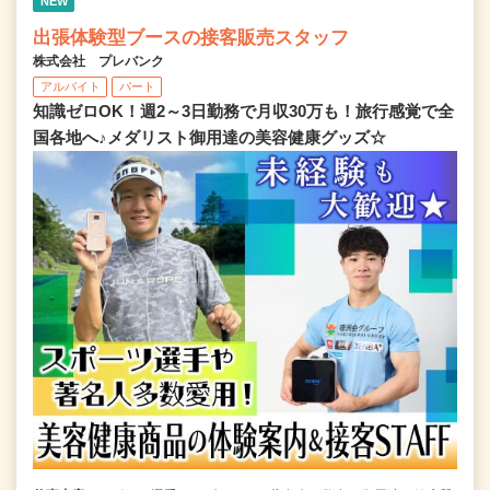
NEW
出張体験型ブースの接客販売スタッフ
株式会社 プレバンク
アルバイト
パート
知識ゼロOK！週2～3日勤務で月収30万も！旅行感覚で全
国各地へ♪メダリスト御用達の美容健康グッズ☆