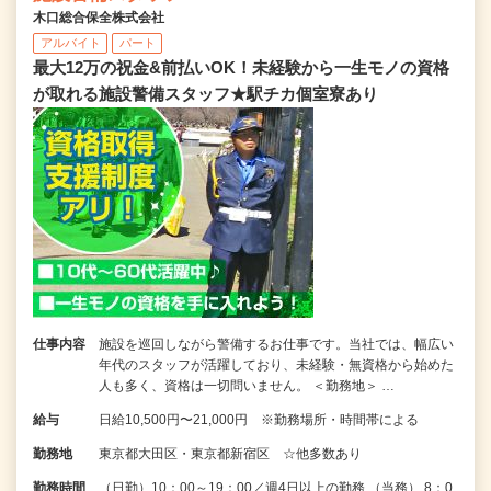
木口総合保全株式会社
アルバイト
パート
最大12万の祝金&前払いOK！未経験から一生モノの資格
が取れる施設警備スタッフ★駅チカ個室寮あり
仕事内容
施設を巡回しながら警備するお仕事です。当社では、幅広い
年代のスタッフが活躍しており、未経験・無資格から始めた
人も多く、資格は一切問いません。 ＜勤務地＞ …
給与
日給10,500円〜21,000円 ※勤務場所・時間帯による
勤務地
東京都大田区・東京都新宿区 ☆他多数あり
勤務時間
（日勤）10：00～19：00／週4日以上の勤務 （当務） 8：0