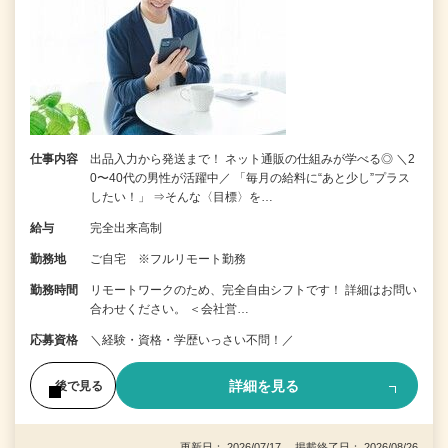
仕事内容
出品入力から発送まで！ ネット通販の仕組みが学べる◎ ＼2
0〜40代の男性が活躍中／ 「毎月の給料に“あと少し”プラス
したい！」 ⇒そんな〈目標〉を…
給与
完全出来高制
勤務地
ご自宅 ※フルリモート勤務
勤務時間
リモートワークのため、完全自由シフトです！ 詳細はお問い
合わせください。 ＜会社営…
応募資格
＼経験・資格・学歴いっさい不問！／
詳細を見る
後で見る
更新日： 2026/07/17 掲載終了日： 2026/08/26