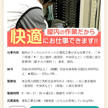
仕事内容
都内オフィスビルテナントの電気工事が主な仕事です。 ▽▼
▽現場▽▼▽ 主に都内（新宿区、中央区など）☆現場に直行
直帰OK（駅チカで便利！） 基本、屋内…
給与
日給18,000円以上／［報酬］完全出来高制 日額22,000円以
上 ★週払い・日払いOK…
勤務地
埼玉県入間郡三芳町北永井524-2（本社）／主に東京都内
［新宿区・中央区など］（現場） ☆直行直帰可
勤務時間
9：00～17：30 ※週1日～勤務可 ※WワークOK
応募資格
電気工事士2種・1種免状（どちらか所有していればOK）