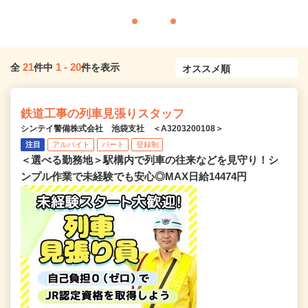
21
1
-
20
全
件中
件を表示
鉄道工事の列車見張りスタッフ
シンテイ警備株式会社 池袋支社 ＜A3203200108＞
注目
アルバイト
パート
登録制
＜選べる勤務地＞駅構内で列車の往来などを見守り！シ
ンプル作業で未経験でも安心◎MAX日給14474円