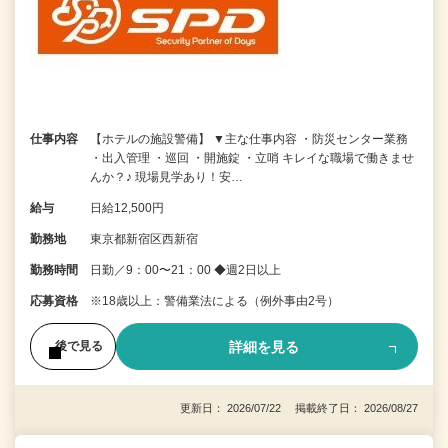
仕事内容
【ホテルの施設警備】 ▼主な仕事内容 ・防災センター業務
・出入管理 ・巡回 ・開施錠 ・立哨 キレイな職場で働きませ
んか？♪ 現場見学あり！安…
給与
日給12,500円
勤務地
東京都新宿区西新宿
勤務時間
日勤／9：00〜21：00 ◆週2日以上
応募資格
※18歳以上：警備業法による（例外事由2号）
詳細を見る
後で見る
更新日： 2026/07/22 掲載終了日： 2026/08/27