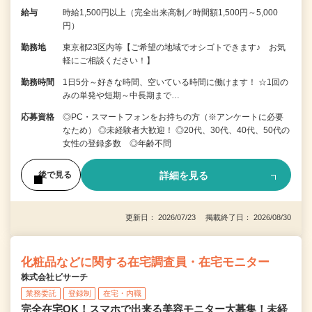
給与
時給1,500円以上（完全出来高制／時間額1,500円～5,000
円）
勤務地
東京都23区内等【ご希望の地域でオシゴトできます♪ お気
軽にご相談ください！】
勤務時間
1日5分～好きな時間、空いている時間に働けます！ ☆1回の
みの単発や短期～中長期まで…
応募資格
◎PC・スマートフォンをお持ちの方（※アンケートに必要
なため） ◎未経験者大歓迎！ ◎20代、30代、40代、50代の
女性の登録多数 ◎年齢不問
詳細を見る
後で見る
更新日： 2026/07/23 掲載終了日： 2026/08/30
化粧品などに関する在宅調査員・在宅モニター
株式会社ビサーチ
業務委託
登録制
在宅・内職
完全在宅OK！スマホで出来る美容モニター大募集！未経