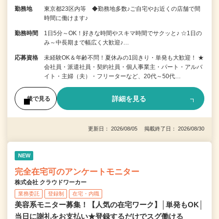
勤務地
東京都23区内等 ◆勤務地多数♪ご自宅やお近くの店舗で間
時間に働けます♪
勤務時間
1日5分～OK！好きな時間やスキマ時間でサクッと♪ ☆1日の
み～中長期まで幅広く大歓迎♪…
応募資格
未経験OK＆年齢不問！夏休みの1回きり・単発も大歓迎！ ★
会社員・派遣社員・契約社員・個人事業主・パート・アルバ
イト・主婦（夫）・フリーターなど、20代～50代…
詳細を見る
後で見る
更新日： 2026/08/05 掲載終了日： 2026/08/30
NEW
完全在宅可のアンケートモニター
株式会社 クラウドワーカー
業務委託
登録制
在宅・内職
美容系モニター募集！【人気の在宅ワーク】│単発もOK│
当日に謝礼をお支払い★登録するだけでスグ働ける