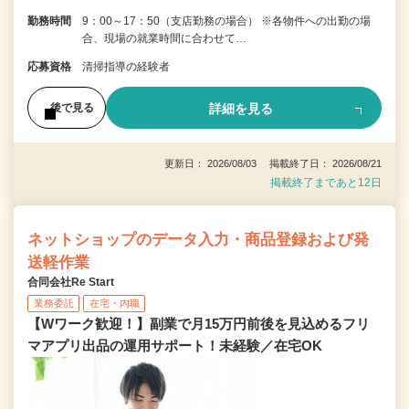
勤務時間
9：00～17：50（支店勤務の場合） ※各物件への出勤の場
合、現場の就業時間に合わせて…
応募資格
清掃指導の経験者
詳細を見る
後で見る
更新日： 2026/08/03 掲載終了日： 2026/08/21
掲載終了まであと12日
ネットショップのデータ入力・商品登録および発
送軽作業
合同会社Re Start
業務委託
在宅・内職
【Wワーク歓迎！】副業で月15万円前後を見込めるフリ
マアプリ出品の運用サポート！未経験／在宅OK