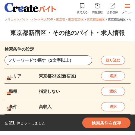
後で見る
閲覧履歴
会員登録
メニュー
クリエイトバイト・パート求人TOP
＞
東京都
＞
東京都23区
＞
東京都新宿区
＞
東京都新宿区・その
東京都新宿区・その他のバイト・求人情報
検索条件の設定
絞り込む
エリア
東京都23区(新宿区)
選択
職種
指定しない
選択
条件
高収入
選択
21
検索条件を保存
全
件ヒットしました