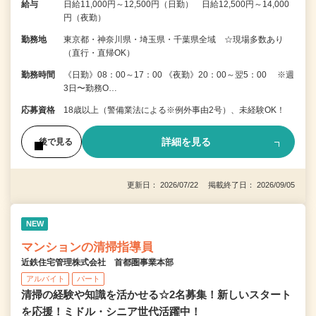
給与
日給11,000円～12,500円（日勤） 日給12,500円～14,000
円（夜勤）
勤務地
東京都・神奈川県・埼玉県・千葉県全域 ☆現場多数あり
（直行・直帰OK）
勤務時間
《日勤》08：00～17：00 《夜勤》20：00～翌5：00 ※週
3日〜勤務O…
応募資格
18歳以上（警備業法による※例外事由2号）、未経験OK！
詳細を見る
後で見る
更新日： 2026/07/22 掲載終了日： 2026/09/05
NEW
マンションの清掃指導員
近鉄住宅管理株式会社 首都圏事業本部
アルバイト
パート
清掃の経験や知識を活かせる☆2名募集！新しいスタート
を応援！ミドル・シニア世代活躍中！