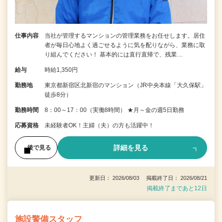
仕事内容
当社が管理するマンションの管理業務をお任せします。居住
者が毎日心地よく過ごせるように気を配りながら、業務に取
り組んでください！ 基本的には直行直帰で、残業…
給与
時給1,350円
勤務地
東京都新宿区北新宿のマンション（JR中央本線「大久保駅」
徒歩8分）
勤務時間
8：00～17：00（実働8時間） ★月～金の週5日勤務
応募資格
未経験者OK！主婦（夫）の方も活躍中！
詳細を見る
後で見る
更新日： 2026/08/03 掲載終了日： 2026/08/21
掲載終了まであと12日
施設警備スタッフ