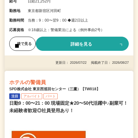
給与
日給21,252円
勤務地
東京都新宿区河田町
勤務時間
当務：9：00〜翌9：00 ◆週2日以上
応募資格
※18歳以上：警備業法による（例外事由2号）
詳細を見る
後で見る
更新日： 2026/07/22 掲載終了日： 2026/08/27
ホテルの警備員
SPD株式会社 東京西巡回センター（三鷹）【TW018】
注目
アルバイト
パート
日勤9：00〜21：00 現場固定★20〜50代活躍中♪副業可！
未経験者歓迎◎社員登用あり！