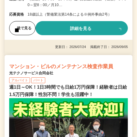
0～翌8：00／月10…
応募資格
18歳以上（警備業法第14条による※例外事由2号）
詳細を見る
後で見る
更新日： 2026/07/24 掲載終了日： 2026/09/05
マンション・ビルのメンテナンス検査作業員
光テクノサービス合同会社
アルバイト
パート
週1日～OK！1日3時間でも日給1万円保障！経験者は日給
1.5万円保障！性別不問！学生も活躍中！