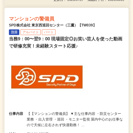
マンションの警備員
SPD株式会社 東京西巡回センター（三鷹）【TW039】
注目
アルバイト
パート
当務9：00〜翌9：00 現場固定◎お笑い芸人を使った動画
で研修充実！未経験スタート応援♪
仕事内容
【【マンションの警備員】 ▼主な仕事内容 ・防災センター
業務 ・出入管理 ・巡回 ・モニター監視 屋内中心のお仕事な
ので天候に左右されず快適勤務！ …