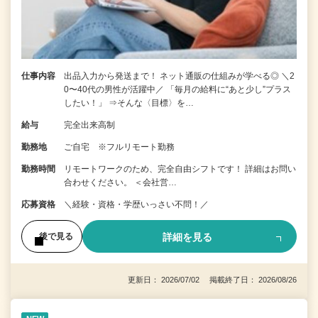
仕事内容
出品入力から発送まで！ ネット通販の仕組みが学べる◎ ＼2
0〜40代の男性が活躍中／ 「毎月の給料に“あと少し”プラス
したい！」 ⇒そんな〈目標〉を…
給与
完全出来高制
勤務地
ご自宅 ※フルリモート勤務
勤務時間
リモートワークのため、完全自由シフトです！ 詳細はお問い
合わせください。 ＜会社営…
応募資格
＼経験・資格・学歴いっさい不問！／
詳細を見る
後で見る
更新日： 2026/07/02 掲載終了日： 2026/08/26