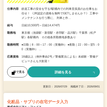
仕事内容
鉄道工事の安全を守る!!駅構内での列車見張員のお仕事をお
任せ！ 《JR認定の資格を無料でGETしませんか？》 工事や
メンテナンスを行う際に、 列車と作…
給与
日給10,500円～日給14,474円
勤務地
東京都（池袋駅・新宿駅・赤羽駅・品川駅）千葉県（松戸
駅）各駅構内 その他各所勤務地多数あり
勤務時間
●日勤｜8：00～17：00（実働8h） ●夜勤｜22：00～翌5：0
0（実働8h） …
応募資格
18歳以上（例外事由2号／警備業法による）未経験・警備デ
ビューさんも大歓迎！
詳細を見る
後で見る
更新日： 2026/07/29 掲載終了日： 2026/09/01
化粧品・サプリの在宅データ入力