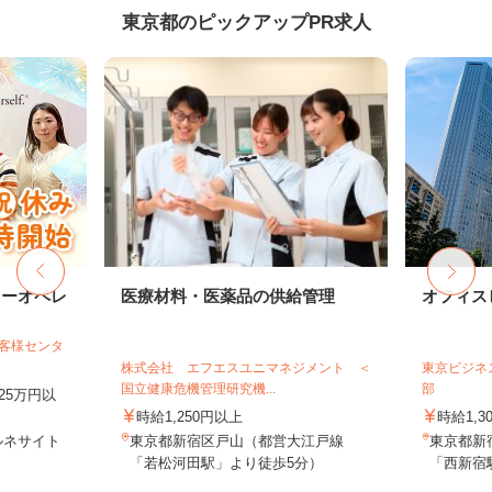
東京都のピックアップPR求人
ターオペレ
医療材料・医薬品の供給管理
オフィス
お客様センタ
株式会社 エフエスユニマネジメント ＜
東京ビジネ
国立健康危機管理研究機...
部
25万円以
時給1,250円以上
時給1,3
ルネサイト
東京都新宿区戸山（都営大江戸線
東京都新
「若松河田駅」より徒歩5分）
「西新宿駅