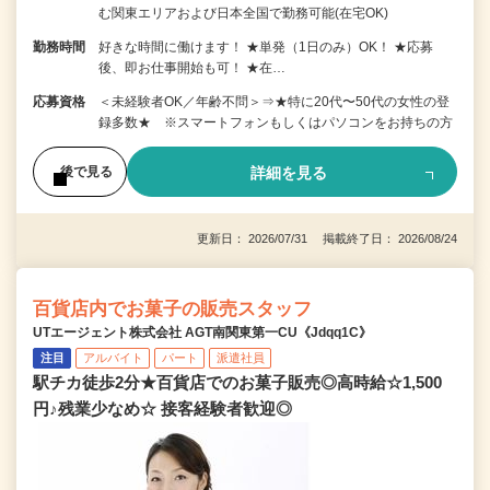
む関東エリアおよび日本全国で勤務可能(在宅OK)
勤務時間
好きな時間に働けます！ ★単発（1日のみ）OK！ ★応募
後、即お仕事開始も可！ ★在…
応募資格
＜未経験者OK／年齢不問＞⇒★特に20代〜50代の女性の登
録多数★ ※スマートフォンもしくはパソコンをお持ちの方
詳細を見る
後で見る
更新日： 2026/07/31 掲載終了日： 2026/08/24
百貨店内でお菓子の販売スタッフ
UTエージェント株式会社 AGT南関東第一CU《Jdqq1C》
注目
アルバイト
パート
派遣社員
駅チカ徒歩2分★百貨店でのお菓子販売◎高時給☆1,500
円♪残業少なめ☆ 接客経験者歓迎◎