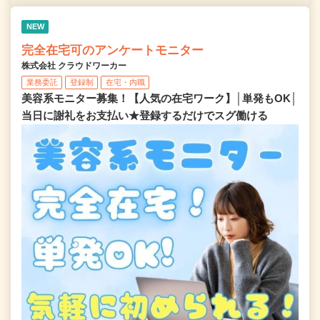
NEW
完全在宅可のアンケートモニター
株式会社 クラウドワーカー
業務委託
登録制
在宅・内職
美容系モニター募集！【人気の在宅ワーク】│単発もOK│
当日に謝礼をお支払い★登録するだけでスグ働ける