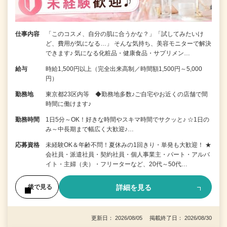
仕事内容
「このコスメ、自分の肌に合うかな？」「試してみたいけ
ど、費用が気になる…」 そんな気持ち、美容モニターで解決
できます♪ 気になる化粧品・健康食品・サプリメン…
給与
時給1,500円以上（完全出来高制／時間額1,500円～5,000
円）
勤務地
東京都23区内等 ◆勤務地多数♪ご自宅やお近くの店舗で間
時間に働けます♪
勤務時間
1日5分～OK！好きな時間やスキマ時間でサクッと♪ ☆1日の
み～中長期まで幅広く大歓迎♪…
応募資格
未経験OK＆年齢不問！夏休みの1回きり・単発も大歓迎！ ★
会社員・派遣社員・契約社員・個人事業主・パート・アルバ
イト・主婦（夫）・フリーターなど、20代～50代…
詳細を見る
後で見る
更新日： 2026/08/05 掲載終了日： 2026/08/30