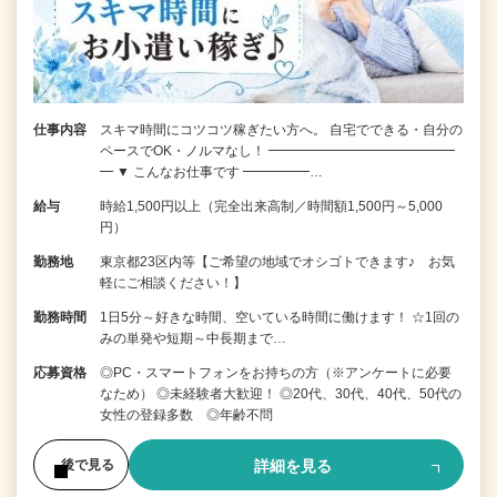
仕事内容
スキマ時間にコツコツ稼ぎたい方へ。 自宅でできる・自分の
ペースでOK・ノルマなし！ ━━━━━━━━━━━━━━
━ ▼ こんなお仕事です ━━━━━…
給与
時給1,500円以上（完全出来高制／時間額1,500円～5,000
円）
勤務地
東京都23区内等【ご希望の地域でオシゴトできます♪ お気
軽にご相談ください！】
勤務時間
1日5分～好きな時間、空いている時間に働けます！ ☆1回の
みの単発や短期～中長期まで…
応募資格
◎PC・スマートフォンをお持ちの方（※アンケートに必要
なため） ◎未経験者大歓迎！ ◎20代、30代、40代、50代の
女性の登録多数 ◎年齢不問
詳細を見る
後で見る