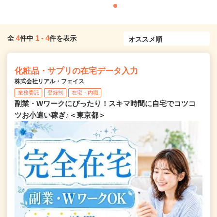
4
1
-
4
全
件中
件を表示
化粧品・サプリの在宅データ入力
株式会社リアル・フェイス
業務委託
登録制
在宅・内職
副業・Wワークにぴったり！スキマ時間に自宅でコツコ
ツお小遣い稼ぎ♪＜東京都＞