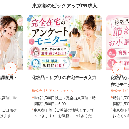
東京都のピックアップPR求人
宅調査員・
化粧品・サプリの在宅データ入力
化粧品な
在宅モニ
株式会社リアル・フェイス
株式会社ビ
出来高制／時
時給1,500円以上（完全出来高制／時
時給1,
間額1,500円～5,00...
間額1,500
♪ご自宅や
東京都下等【ご希望の地域でオシゴ
東京都下
ます...
トできます♪ お気軽にご相談くだ...
お近くの