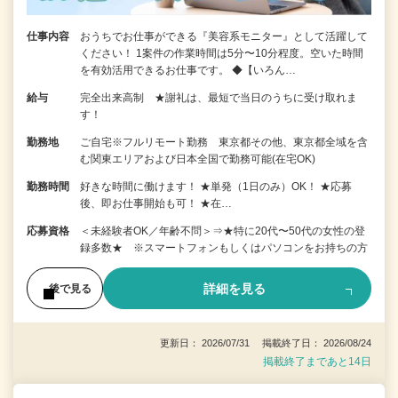
仕事内容
おうちでお仕事ができる『美容系モニター』として活躍して
ください！ 1案件の作業時間は5分〜10分程度。空いた時間
を有効活用できるお仕事です。 ◆【いろん…
給与
完全出来高制 ★謝礼は、最短で当日のうちに受け取れま
す！
勤務地
ご自宅※フルリモート勤務 東京都その他、東京都全域を含
む関東エリアおよび日本全国で勤務可能(在宅OK)
勤務時間
好きな時間に働けます！ ★単発（1日のみ）OK！ ★応募
後、即お仕事開始も可！ ★在…
応募資格
＜未経験者OK／年齢不問＞⇒★特に20代〜50代の女性の登
録多数★ ※スマートフォンもしくはパソコンをお持ちの方
詳細を見る
後で見る
更新日： 2026/07/31 掲載終了日： 2026/08/24
掲載終了まであと14日