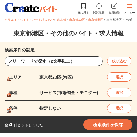
後で見る
閲覧履歴
会員登録
メニュー
クリエイトバイト・パート求人TOP
＞
東京都
＞
東京都23区
＞
東京都港区
＞
東京都港区・その他の
東京都港区・その他のバイト・求人情報
検索条件の設定
絞り込む
エリア
東京都23区(港区)
選択
職種
サービス(市場調査・モニター)
選択
条件
指定しない
選択
4
検索条件を保存
全
件ヒットしました