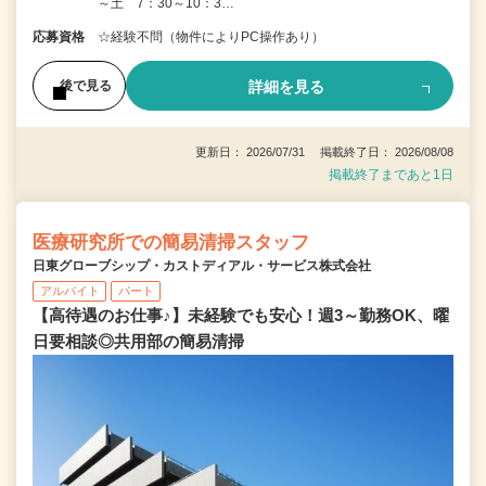
～土 7：30～10：3…
応募資格
☆経験不問（物件によりPC操作あり）
詳細を見る
後で見る
更新日： 2026/07/31 掲載終了日： 2026/08/08
掲載終了まであと1日
医療研究所での簡易清掃スタッフ
日東グローブシップ・カストディアル・サービス株式会社
アルバイト
パート
【高待遇のお仕事♪】未経験でも安心！週3～勤務OK、曜
日要相談◎共用部の簡易清掃