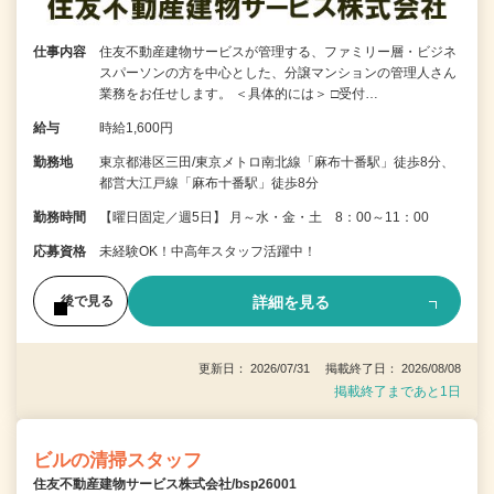
仕事内容
住友不動産建物サービスが管理する、ファミリー層・ビジネ
スパーソンの方を中心とした、分譲マンションの管理人さん
業務をお任せします。 ＜具体的には＞ □受付…
給与
時給1,600円
勤務地
東京都港区三田/東京メトロ南北線「麻布十番駅」徒歩8分、
都営大江戸線「麻布十番駅」徒歩8分
勤務時間
【曜日固定／週5日】 月～水・金・土 8：00～11：00
応募資格
未経験OK！中高年スタッフ活躍中！
詳細を見る
後で見る
更新日： 2026/07/31 掲載終了日： 2026/08/08
掲載終了まであと1日
ビルの清掃スタッフ
住友不動産建物サービス株式会社/bsp26001