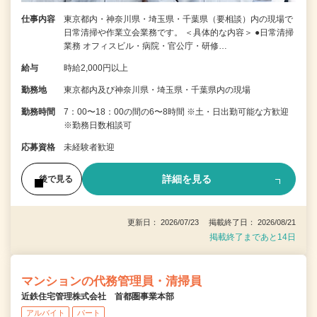
仕事内容
東京都内・神奈川県・埼玉県・千葉県（要相談）内の現場で
日常清掃や作業立会業務です。 ＜具体的な内容＞ ●日常清掃
業務 オフィスビル・病院・官公庁・研修…
給与
時給2,000円以上
勤務地
東京都内及び神奈川県・埼玉県・千葉県内の現場
勤務時間
7：00〜18：00の間の6〜8時間 ※土・日出勤可能な方歓迎
※勤務日数相談可
応募資格
未経験者歓迎
詳細を見る
後で見る
更新日： 2026/07/23 掲載終了日： 2026/08/21
掲載終了まであと14日
マンションの代務管理員・清掃員
近鉄住宅管理株式会社 首都圏事業本部
アルバイト
パート