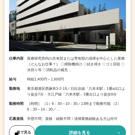
仕事内容
医療研究所内の共有部または専有部の清掃を中心とした業務
［どんなお仕事？］ ◇掃除機掛け ◇拭き掃き ◇ゴミ回収 ◇
水回り等 ◇消耗品の補充 …
給与
時給1,400円～1,600円
勤務地
東京都港区西麻布3-2-19／日比谷線「六本木駅」1番a出口よ
り徒歩7分・大江戸線「六本木駅」3番出口より徒歩9分
勤務時間
［時間］ （1）6：30～10：30／13時まで勤務可能 （2）
6：30～14：30／…
応募資格
学歴不問、資格・経験不問！清掃業務経験ある方は尚可
詳細を見る
後で見る