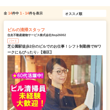
14
1
-
14
全
件中
件を表示
ビルの清掃スタッフ
住友不動産建物サービス株式会社/bsp26002
パート
芝公園駅徒歩2分のビルでのお仕事！シフト制勤務でWワ
ークにもぴったり♪【港区】