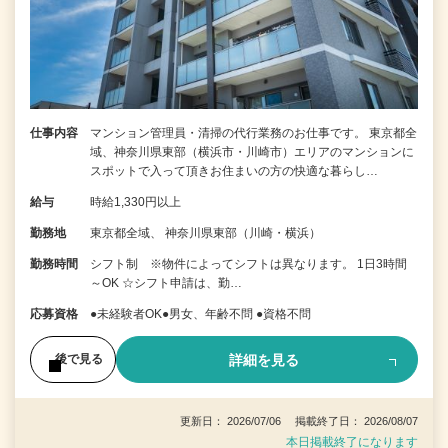
仕事内容
マンション管理員・清掃の代行業務のお仕事です。 東京都全
域、神奈川県東部（横浜市・川崎市）エリアのマンションに
スポットで入って頂きお住まいの方の快適な暮らし…
給与
時給1,330円以上
勤務地
東京都全域、 神奈川県東部（川崎・横浜）
勤務時間
シフト制 ※物件によってシフトは異なります。 1日3時間
～OK ☆シフト申請は、勤…
応募資格
●未経験者OK●男女、年齢不問 ●資格不問
詳細を見る
後で見る
更新日： 2026/07/06 掲載終了日： 2026/08/07
本日掲載終了になります