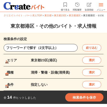
後で見る
閲覧履歴
会員登録
メニュー
クリエイトバイト・パート求人TOP
＞
東京都
＞
東京都23区
＞
東京都港区
＞
東京都港区・その他の
東京都港区・その他のバイト・求人情報
検索条件の設定
絞り込む
エリア
東京都23区(港区)
選択
職種
清掃・警備・設備(清掃員)
選択
条件
指定しない
選択
14
検索条件を保存
全
件ヒットしました