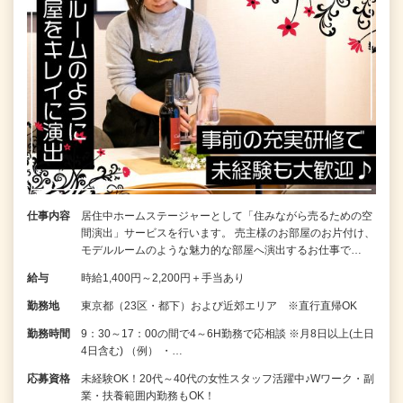
仕事内容
居住中ホームステージャーとして「住みながら売るための空
間演出」サービスを行います。 売主様のお部屋のお片付け、
モデルルームのような魅力的な部屋へ演出するお仕事で…
給与
時給1,400円～2,200円＋手当あり
勤務地
東京都（23区・都下）および近郊エリア ※直行直帰OK
勤務時間
9：30～17：00の間で4～6H勤務で応相談 ※月8日以上(土日
4日含む) （例） ・…
応募資格
未経験OK！20代～40代の女性スタッフ活躍中♪Wワーク・副
業・扶養範囲内勤務もOK！