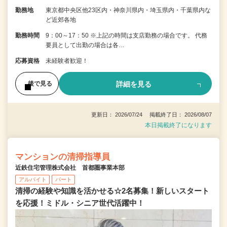
勤務地
東京都中央区他23区内・神奈川県内・埼玉県内・千葉県内な
ど近郊各地
勤務時間
9：00～17：50 ※上記の時間は支店勤務の場合です。 代務
要員として出勤の場合は各…
応募資格
未経験者歓迎！
詳細を見る
後で見る
更新日： 2026/07/24 掲載終了日： 2026/08/07
本日掲載終了になります
マンションの清掃指導員
近鉄住宅管理株式会社 首都圏事業本部
アルバイト
パート
清掃の経験や知識を活かせる☆2名募集！新しいスタート
を応援！ミドル・シニア世代活躍中！