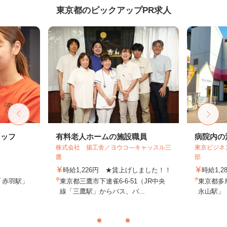
東京都のピックアップPR求人
タッフ
有料老人ホームの施設職員
病院内の
株式会社 揚工舎／ヨウコ―キャッスル三
東京ビジネ
鷹
部
時給1,226円 ★賃上げしました！！
時給1,2
「赤羽駅」
東京都三鷹市下連雀6‐6‐51（JR中央
東京都多
線「三鷹駅」からバス、バ...
永山駅」