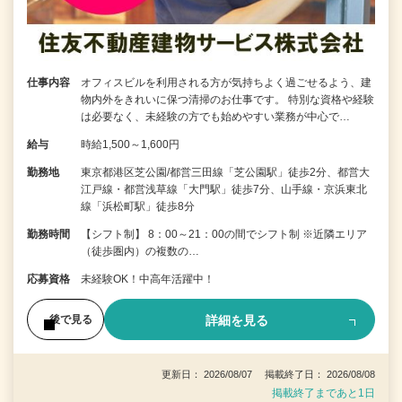
仕事内容
オフィスビルを利用される方が気持ちよく過ごせるよう、建
物内外をきれいに保つ清掃のお仕事です。 特別な資格や経験
は必要なく、未経験の方でも始めやすい業務が中心で…
給与
時給1,500～1,600円
勤務地
東京都港区芝公園/都営三田線「芝公園駅」徒歩2分、都営大
江戸線・都営浅草線「大門駅」徒歩7分、山手線・京浜東北
線「浜松町駅」徒歩8分
勤務時間
【シフト制】 8：00～21：00の間でシフト制 ※近隣エリア
（徒歩圏内）の複数の…
応募資格
未経験OK！中高年活躍中！
詳細を見る
後で見る
更新日： 2026/08/07 掲載終了日： 2026/08/08
掲載終了まであと1日