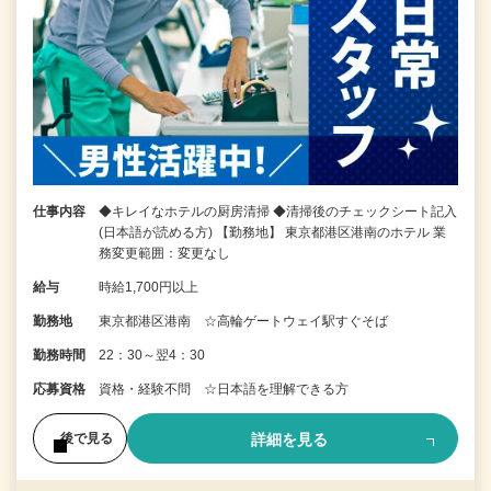
仕事内容
◆キレイなホテルの厨房清掃 ◆清掃後のチェックシート記入
(日本語が読める方) 【勤務地】 東京都港区港南のホテル 業
務変更範囲：変更なし
給与
時給1,700円以上
勤務地
東京都港区港南 ☆高輪ゲートウェイ駅すぐそば
勤務時間
22：30～翌4：30
応募資格
資格・経験不問 ☆日本語を理解できる方
詳細を見る
後で見る