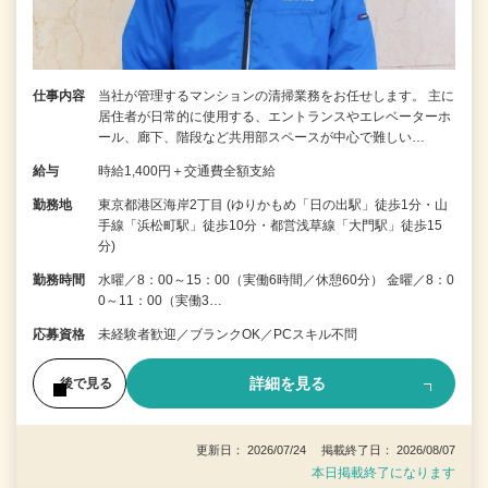
仕事内容
当社が管理するマンションの清掃業務をお任せします。 主に
居住者が日常的に使用する、エントランスやエレベーターホ
ール、廊下、階段など共用部スペースが中心で難しい…
給与
時給1,400円＋交通費全額支給
勤務地
東京都港区海岸2丁目 (ゆりかもめ「日の出駅」徒歩1分・山
手線「浜松町駅」徒歩10分・都営浅草線「大門駅」徒歩15
分)
勤務時間
水曜／8：00～15：00（実働6時間／休憩60分） 金曜／8：0
0～11：00（実働3…
応募資格
未経験者歓迎／ブランクOK／PCスキル不問
詳細を見る
後で見る
更新日： 2026/07/24 掲載終了日： 2026/08/07
本日掲載終了になります