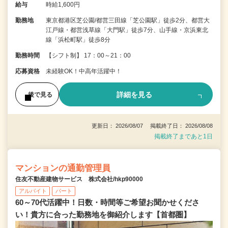
給与
時給1,600円
勤務地
東京都港区芝公園/都営三田線「芝公園駅」徒歩2分、都営大
江戸線・都営浅草線「大門駅」徒歩7分、山手線・京浜東北
線「浜松町駅」徒歩8分
勤務時間
【シフト制】 17：00～21：00
応募資格
未経験OK！中高年活躍中！
詳細を見る
後で見る
更新日： 2026/08/07 掲載終了日： 2026/08/08
掲載終了まであと1日
マンションの通勤管理員
住友不動産建物サービス 株式会社/hkp90000
アルバイト
パート
60～70代活躍中！日数・時間等ご希望お聞かせくださ
い！貴方に合った勤務地を御紹介します【首都圏】