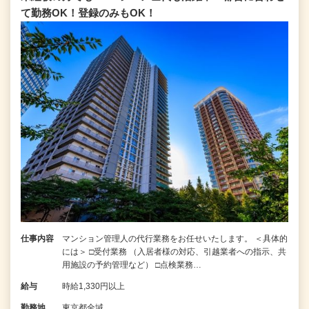
て勤務OK！登録のみもOK！
仕事内容
マンション管理人の代行業務をお任せいたします。 ＜具体的
には＞ □受付業務 （入居者様の対応、引越業者への指示、共
用施設の予約管理など） □点検業務…
給与
時給1,330円以上
勤務地
東京都全域