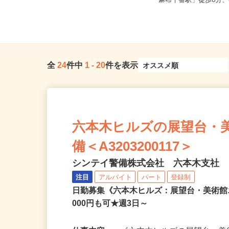
東京都世田谷区下馬1-20-9（東急東
東京都港区三田/東京メ
横線「祐天寺駅」より徒歩1...
「麻布十番駅」徒歩8分、
全
24
件中
1
-
20
件を表示
六本木ヒルズの展望台・
備＜A3203200117＞
シンテイ警備株式会社 六本木支社
注目
アルバイト
パート
登録制
日勤募集《六本木ヒルズ：展望台・美術館
000円も可★週3日～