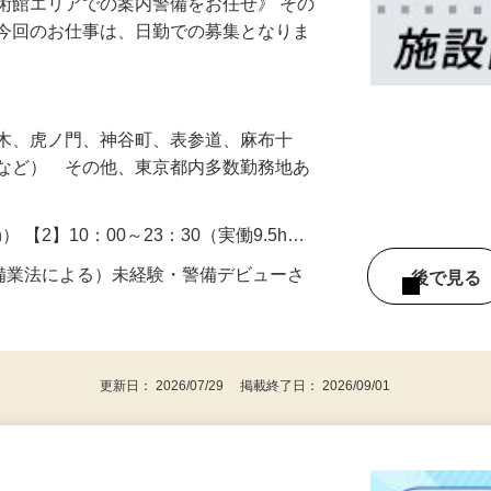
術館エリアでの案内警備をお任せ》 その
！今回のお仕事は、日勤での募集となりま
…
本木、虎ノ門、神谷町、表参道、麻布十
目など） その他、東京都内多数勤務地あ
h） 【2】10：00～23：30（実働9.5h…
警備業法による）未経験・警備デビューさ
後で見
更新日： 2026/07/29 掲載終了日： 2026/09/01