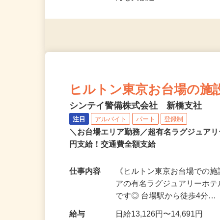
応募資格
18歳以上（例外事由2号／
んも⼤歓迎︕
ヒルトン東京お台場の施設警
シンテイ警備株式会社 新橋支社
注目
アルバイト
パート
登録制
＼お台場エリア勤務／超有名ラグジュアリ
円支給！交通費全額支給
仕事内容
《ヒルトン東京お台場での施
アの有名ラグジュアリーホ