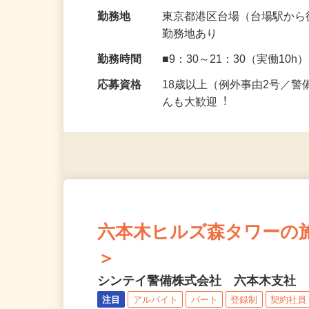
です◎ 台場駅から徒歩4分…
給与
日給13,126円〜14,691円
勤務地
東京都港区台場（台場駅から
勤務地あり
勤務時間
■9：30～21：30（実働10h
応募資格
18歳以上（例外事由2号／
んも⼤歓迎︕
六本木ヒルズ森タワーの施設
＞