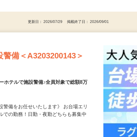
警備業法による）未経験・警備デビューさ
後で見
更新日： 2026/07/29 掲載終了日： 2026/09/01
備＜A3203200143＞
ーホテルで施設警備♪全員対象で総額8万
設警備をお任せいたします》 お台場エリ
テルでの勤務！日勤・夜勤どちらも募集中