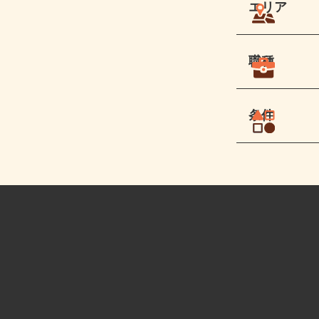
エリア
職種
条件