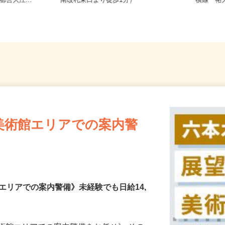
トロ南北線
東京都北区赤羽南1-8-7（「赤羽駅」
東京都世
都営大江...
南改札東口より徒歩1分）
横線「祐
美術館エリアでの案内警
エリアでの案内警備》未経験でも日給14,