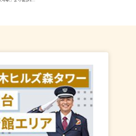
田谷区下馬1-20-9（東急東
東京都港区三田/東京メトロ南北線
天寺駅」より徒歩1...
「麻布十番駅」徒歩8分、都営大江...