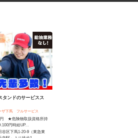
ンスタンドのサービスス
マンションの管理員
ラーザ下馬 フルサービス
住友不動産建物サービス株式会社/hkp26
31a
,450円 ★危険物取扱資格所持
ス100円時給UP...
時給1,600円