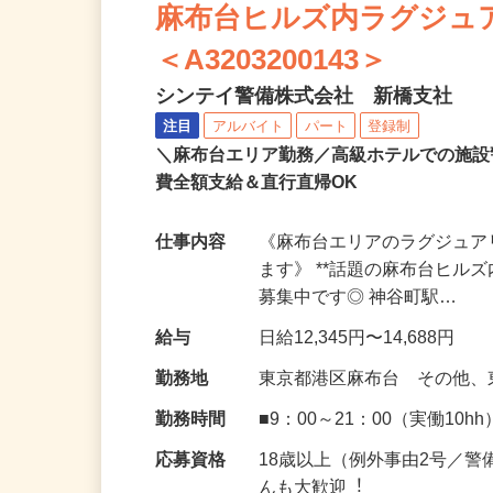
麻布台ヒルズ内ラグジュ
＜A3203200143＞
シンテイ警備株式会社 新橋支社
注目
アルバイト
パート
登録制
＼麻布台エリア勤務／高級ホテルでの施設
費全額支給＆直行直帰OK
仕事内容
《麻布台エリアのラグジュ
ます》 **話題の麻布台ヒル
募集中です◎ 神谷町駅…
給与
日給12,345円〜14,688円
勤務地
東京都港区麻布台 その他
勤務時間
■9：00～21：00（実働10hh