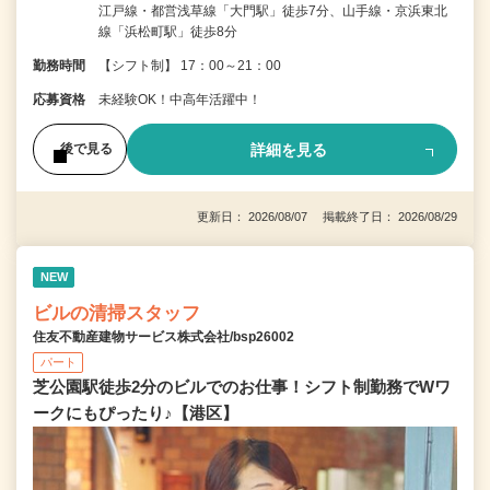
江戸線・都営浅草線「大門駅」徒歩7分、山手線・京浜東北
線「浜松町駅」徒歩8分
勤務時間
【シフト制】 17：00～21：00
応募資格
未経験OK！中高年活躍中！
詳細を見る
後で見る
更新日： 2026/08/07 掲載終了日： 2026/08/29
NEW
ビルの清掃スタッフ
住友不動産建物サービス株式会社/bsp26002
パート
芝公園駅徒歩2分のビルでのお仕事！シフト制勤務でWワ
ークにもぴったり♪【港区】