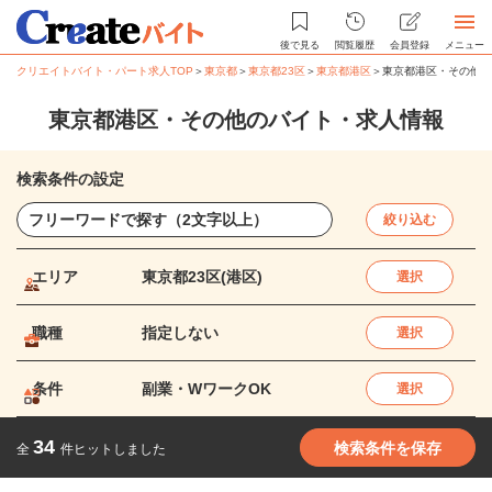
後で見る
閲覧履歴
会員登録
メニュー
クリエイトバイト・パート求人TOP
＞
東京都
＞
東京都23区
＞
東京都港区
＞
東京都港区・その他の
東京都港区・その他のバイト・求人情報
検索条件の設定
絞り込む
エリア
東京都23区(港区)
選択
職種
指定しない
選択
条件
副業・WワークOK
選択
34
検索条件を保存
全
件ヒットしました