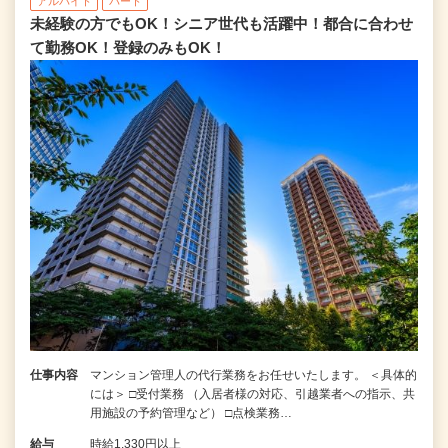
アルバイト
パート
未経験の方でもOK！シニア世代も活躍中！都合に合わせ
て勤務OK！登録のみもOK！
仕事内容
マンション管理人の代行業務をお任せいたします。 ＜具体的
には＞ □受付業務 （入居者様の対応、引越業者への指示、共
用施設の予約管理など） □点検業務…
給与
時給1,330円以上