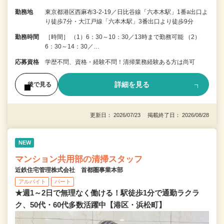
勤務地
東京都港区西麻布3-2-19／日比谷線「六本木駅」1番a出口よ
り徒歩7分・大江戸線「六本木駅」3番出口より徒歩9分
勤務時間
［時間］ （1）6：30～10：30／13時まで勤務可能 （2）
6：30～14：30／…
応募資格
学歴不問、資格・経験不問！清掃業務経験ある方は尚可
詳細を見る
後で見る
更新日： 2026/07/23 掲載終了日： 2026/08/28
NEW
マンション共用部の清掃スタッフ
近鉄住宅管理株式会社 首都圏事業本部
アルバイト
パート
★週1～2日で無理なく働ける！駅徒歩1分で通勤ラクラ
ク、50代・60代多数活躍中【港区・浜松町】