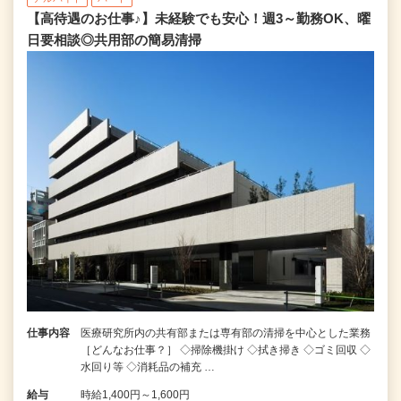
【高待遇のお仕事♪】未経験でも安心！週3～勤務OK、曜
日要相談◎共用部の簡易清掃
仕事内容
医療研究所内の共有部または専有部の清掃を中心とした業務
［どんなお仕事？］ ◇掃除機掛け ◇拭き掃き ◇ゴミ回収 ◇
水回り等 ◇消耗品の補充 …
給与
時給1,400円～1,600円