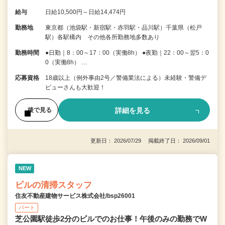
給与
日給10,500円～日給14,474円
勤務地
東京都（池袋駅・新宿駅・赤羽駅・品川駅）千葉県（松戸
駅）各駅構内 その他各所勤務地多数あり
勤務時間
●日勤｜8：00～17：00（実働8h） ●夜勤｜22：00～翌5：0
0（実働8h） …
応募資格
18歳以上（例外事由2号／警備業法による）未経験・警備デ
ビューさんも大歓迎！
詳細を見る
後で見る
更新日： 2026/07/29 掲載終了日： 2026/09/01
NEW
ビルの清掃スタッフ
住友不動産建物サービス株式会社/bsp26001
パート
芝公園駅徒歩2分のビルでのお仕事！午後のみの勤務でW