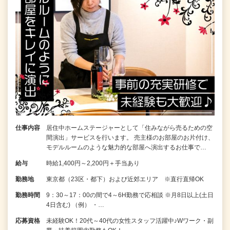
仕事内容
居住中ホームステージャーとして「住みながら売るための空
間演出」サービスを行います。 売主様のお部屋のお片付け、
モデルルームのような魅力的な部屋へ演出するお仕事で…
給与
時給1,400円～2,200円＋手当あり
勤務地
東京都（23区・都下）および近郊エリア ※直行直帰OK
勤務時間
9：30～17：00の間で4～6H勤務で応相談 ※月8日以上(土日
4日含む) （例） ・…
応募資格
未経験OK！20代～40代の女性スタッフ活躍中♪Wワーク・副