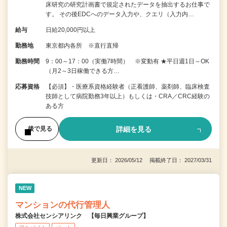
床研究の研究計画書で規定されたデータを抽出するお仕事で
す。 その後EDCへのデータ入力や、クエリ（入力内…
給与
日給20,000円以上
勤務地
東京都内各所 ※直行直帰
勤務時間
9：00～17：00（実働7時間） ※変動有 ★平日週1日～OK
（月2～3日稼働できる方…
応募資格
【必須】・医療系資格経験者（正看護師、薬剤師、臨床検査
技師として病院勤務3年以上）もしくは・CRA／CRC経験の
ある方
詳細を見る
後で見る
更新日： 2026/05/12 掲載終了日： 2027/03/31
NEW
マンションの代行管理人
株式会社センシアリンク 【毎日興業グループ】