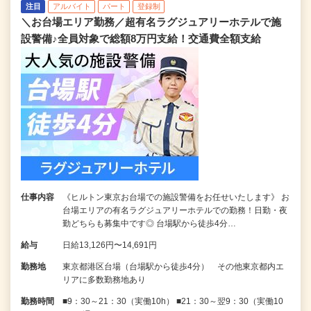
注目
アルバイト
パート
登録制
＼お台場エリア勤務／超有名ラグジュアリーホテルで施
設警備♪全員対象で総額8万円支給！交通費全額支給
仕事内容
《ヒルトン東京お台場での施設警備をお任せいたします》 お
台場エリアの有名ラグジュアリーホテルでの勤務！日勤・夜
勤どちらも募集中です◎ 台場駅から徒歩4分…
給与
日給13,126円〜14,691円
勤務地
東京都港区台場（台場駅から徒歩4分） その他東京都内エ
リアに多数勤務地あり
勤務時間
■9：30～21：30（実働10h） ■21：30～翌9：30（実働10