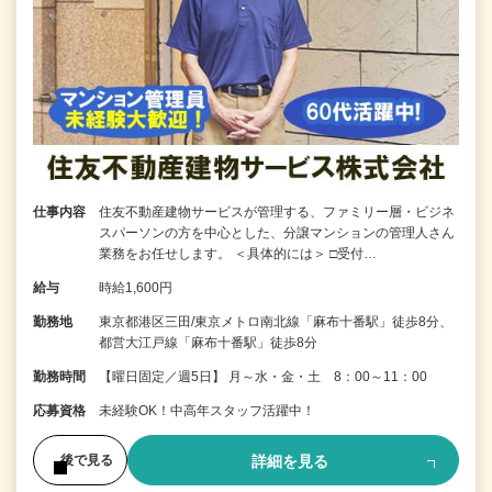
仕事内容
住友不動産建物サービスが管理する、ファミリー層・ビジネ
スパーソンの方を中心とした、分譲マンションの管理人さん
業務をお任せします。 ＜具体的には＞ □受付…
給与
時給1,600円
勤務地
東京都港区三田/東京メトロ南北線「麻布十番駅」徒歩8分、
都営大江戸線「麻布十番駅」徒歩8分
勤務時間
【曜日固定／週5日】 月～水・金・土 8：00～11：00
応募資格
未経験OK！中高年スタッフ活躍中！
詳細を見る
後で見る