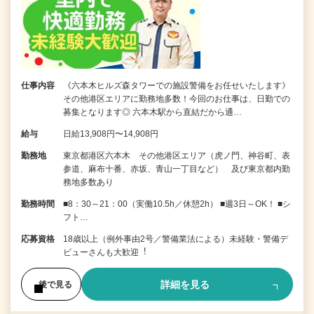
仕事内容
《六本木ヒルズ森タワーでの施設警備をお任せいたします》
その他港区エリアに勤務地多数！今回のお仕事は、日勤での
募集となります◎ 六本木駅から直結だから通…
給与
日給13,908円〜14,908円
勤務地
東京都港区六本木 その他港区エリア（虎ノ門、神谷町、表
参道、麻布十番、赤坂、青山一丁目など） 及び東京都内勤
務地多数あり
勤務時間
■8：30～21：00（実働10.5h／休憩2h） ■週3日～OK！ ■シ
フト…
応募資格
18歳以上（例外事由2号／警備業法による）未経験・警備デ
ビューさんも⼤歓迎︕
詳細を見る
後で見る