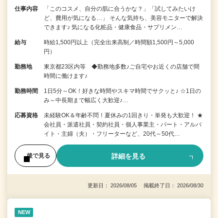
仕事内容
「このコスメ、自分の肌に合うかな？」「試してみたいけ
ど、費用が気になる…」 そんな気持ち、美容モニターで解決
できます♪ 気になる化粧品・健康食品・サプリメン…
給与
時給1,500円以上（完全出来高制／時間額1,500円～5,000
円）
勤務地
東京都23区内等 ◆勤務地多数♪ご自宅やお近くの店舗で間
時間に働けます♪
勤務時間
1日5分～OK！好きな時間やスキマ時間でサクッと♪ ☆1日の
み～中長期まで幅広く大歓迎♪…
応募資格
未経験OK＆年齢不問！夏休みの1回きり・単発も大歓迎！ ★
会社員・派遣社員・契約社員・個人事業主・パート・アルバ
イト・主婦（夫）・フリーターなど、20代～50代…
詳細を見る
後で見る
更新日： 2026/08/05 掲載終了日： 2026/08/30
NEW