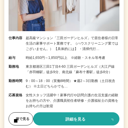
仕事内容
超高級マンション「三田ガーデンヒルズ」で居住者様の日常
生活の家事サポート業務です。（ハウスクリーニング業では
ございません。） 【具体的には】 ・清掃代行…
給与
時給1,650円～1,850円以上 ※経験・スキル等考慮
勤務地
東京都港区三田1丁目4-60 三田ガーデンヒルズ（大江戸線
「赤羽橋駅」徒歩9分、南北線「麻布十番駅」徒歩8分）
勤務時間
9：00～18：00（実働8時間） ★週2～3日勤務（土日祝含
む） ※土日どちらかでも…
応募資格
女性スタッフ活躍中！家事代行や訪問介護の生活支援の経験
をお持ちの方や、介護職員初任者研修・介護福祉士の資格を
お持ちの方は歓迎
詳細を見る
後で見る