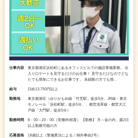
仕事内容
東京都港区浜松町にあるオフィスビルでの施設警備業務。 出
入り口ゲートを見守るだけのお仕事！ 見守るだけなのでどな
たでも簡単にできるお仕事です。 未経験の方でも簡…
給与
日給13,750円以上
勤務地
東京都港区（ゆりかもめ線「竹芝駅」徒歩5分、JR線・東京
モノレール「浜松町駅」徒歩5分、、都営浅草線・都営大江
戸線「大門駅」徒歩5分）
勤務時間
8：00～20：00（実働9h程度） 【勤務】 月～金の内、週2日
以上勤務可能の方
応募資格
18歳以上（警備業法による／例外事由2号）