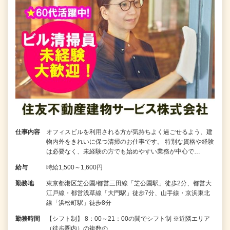
仕事内容
オフィスビルを利用される方が気持ちよく過ごせるよう、建
物内外をきれいに保つ清掃のお仕事です。 特別な資格や経験
は必要なく、未経験の方でも始めやすい業務が中心で…
給与
時給1,500～1,600円
勤務地
東京都港区芝公園/都営三田線「芝公園駅」徒歩2分、都営大
江戸線・都営浅草線「大門駅」徒歩7分、山手線・京浜東北
線「浜松町駅」徒歩8分
勤務時間
【シフト制】 8：00～21：00の間でシフト制 ※近隣エリア
（徒歩圏内）の複数の…