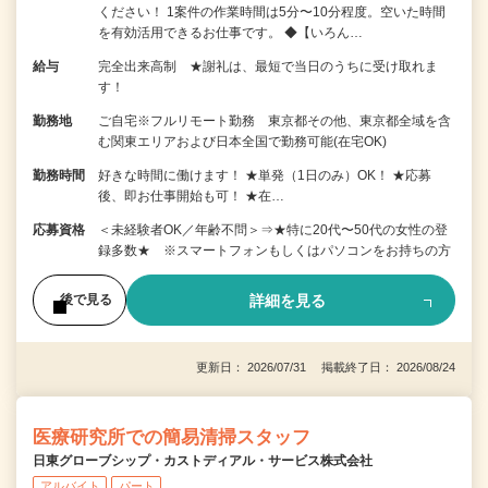
ください！ 1案件の作業時間は5分〜10分程度。空いた時間
を有効活用できるお仕事です。 ◆【いろん…
給与
完全出来高制 ★謝礼は、最短で当日のうちに受け取れま
す！
勤務地
ご自宅※フルリモート勤務 東京都その他、東京都全域を含
む関東エリアおよび日本全国で勤務可能(在宅OK)
勤務時間
好きな時間に働けます！ ★単発（1日のみ）OK！ ★応募
後、即お仕事開始も可！ ★在…
応募資格
＜未経験者OK／年齢不問＞⇒★特に20代〜50代の女性の登
録多数★ ※スマートフォンもしくはパソコンをお持ちの方
詳細を見る
後で見る
更新日： 2026/07/31 掲載終了日： 2026/08/24
医療研究所での簡易清掃スタッフ
日東グローブシップ・カストディアル・サービス株式会社
アルバイト
パート