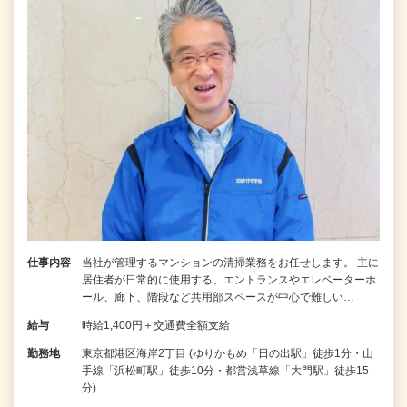
仕事内容
当社が管理するマンションの清掃業務をお任せします。 主に
居住者が日常的に使用する、エントランスやエレベーターホ
ール、廊下、階段など共用部スペースが中心で難しい…
給与
時給1,400円＋交通費全額支給
勤務地
東京都港区海岸2丁目 (ゆりかもめ「日の出駅」徒歩1分・山
手線「浜松町駅」徒歩10分・都営浅草線「大門駅」徒歩15
分)