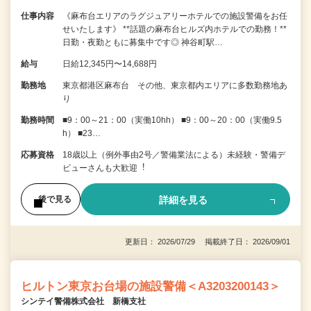
仕事内容
《麻布台エリアのラグジュアリーホテルでの施設警備をお任
せいたします》 **話題の麻布台ヒルズ内ホテルでの勤務！**
日勤・夜勤ともに募集中です◎ 神谷町駅…
給与
日給12,345円〜14,688円
勤務地
東京都港区麻布台 その他、東京都内エリアに多数勤務地あ
り
勤務時間
■9：00～21：00（実働10hh） ■9：00～20：00（実働9.5
h） ■23…
応募資格
18歳以上（例外事由2号／警備業法による）未経験・警備デ
ビューさんも⼤歓迎︕
詳細を見る
後で見る
更新日： 2026/07/29 掲載終了日： 2026/09/01
ヒルトン東京お台場の施設警備＜A3203200143＞
シンテイ警備株式会社 新橋支社