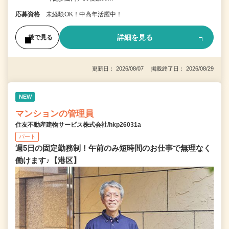
応募資格
未経験OK！中高年活躍中！
詳細を見る
後で見る
更新日： 2026/08/07 掲載終了日： 2026/08/29
NEW
マンションの管理員
住友不動産建物サービス株式会社/hkp26031a
パート
週5日の固定勤務制！午前のみ短時間のお仕事で無理なく
働けます♪【港区】