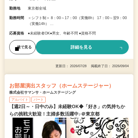
勤務地
東京都全域
勤務時間
＜シフト制＞ 8：00～17：00（実働8h） 17：00～翌9：00
（実働14h） …
応募資格
●未経験者OK●男女、年齢不問 ●資格不問
詳細を見る
後で見る
更新日： 2026/07/28 掲載終了日： 2026/09/04
お部屋演出スタッフ（ホームステージャー）
株式会社サマンサ・ホームステージング
アルバイト
パート
【週2日～・日中のみ】未経験OK◆「好き」の気持ちか
らの挑戦大歓迎！主婦多数活躍中♪＠東京都