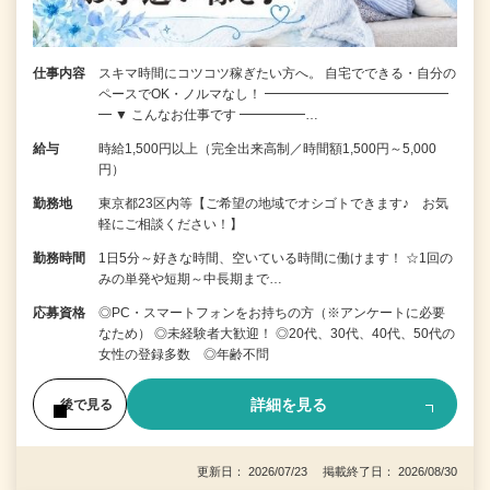
仕事内容
スキマ時間にコツコツ稼ぎたい方へ。 自宅でできる・自分の
ペースでOK・ノルマなし！ ━━━━━━━━━━━━━━
━ ▼ こんなお仕事です ━━━━━…
給与
時給1,500円以上（完全出来高制／時間額1,500円～5,000
円）
勤務地
東京都23区内等【ご希望の地域でオシゴトできます♪ お気
軽にご相談ください！】
勤務時間
1日5分～好きな時間、空いている時間に働けます！ ☆1回の
みの単発や短期～中長期まで…
応募資格
◎PC・スマートフォンをお持ちの方（※アンケートに必要
なため） ◎未経験者大歓迎！ ◎20代、30代、40代、50代の
女性の登録多数 ◎年齢不問
詳細を見る
後で見る
更新日： 2026/07/23 掲載終了日： 2026/08/30