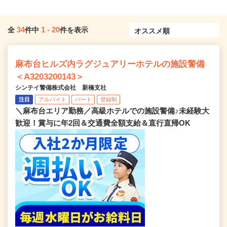
34
1
-
20
全
件中
件を表示
麻布台ヒルズ内ラグジュアリーホテルの施設警備
＜A3203200143＞
シンテイ警備株式会社 新橋支社
注目
アルバイト
パート
登録制
＼麻布台エリア勤務／高級ホテルでの施設警備♪未経験大
歓迎！賞与に年2回＆交通費全額支給＆直行直帰OK