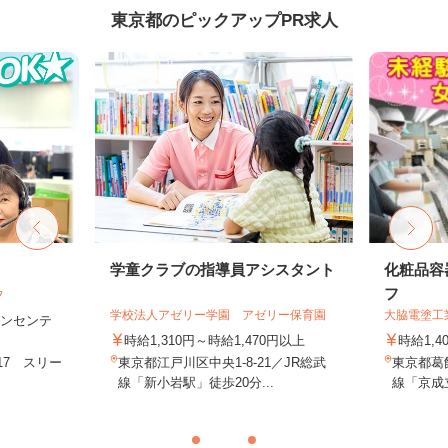
東京都のピックアップPR求人
フ
学童クラブの指導員アシスタント
化粧品容
フ
フ
学校法人アゼリー学園 アゼリー保育園
大脇電塗工
＋インセンテ
時給1,310円～時給1,470円以上
時給1,4
17 スリー
東京都江戸川区中央1-8-21／JR総武
東京都葛飾
.
線「新小岩駅」徒歩20分...
線「京成立