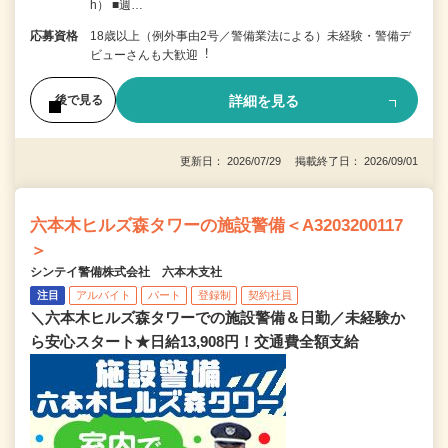
h） ■週…
応募資格
18歳以上（例外事由2号／警備業法による）未経験・警備デ
ビューさんも⼤歓迎︕
詳細を見る
後で見る
更新日： 2026/07/29 掲載終了日： 2026/09/01
六本木ヒルズ森タワーの施設警備＜A3203200117
＞
シンテイ警備株式会社 六本木支社
注目
アルバイト
パート
登録制
契約社員
＼六本木ヒルズ森タワーでの施設警備＆日勤／未経験か
ら安心スタート★日給13,908円！交通費全額支給