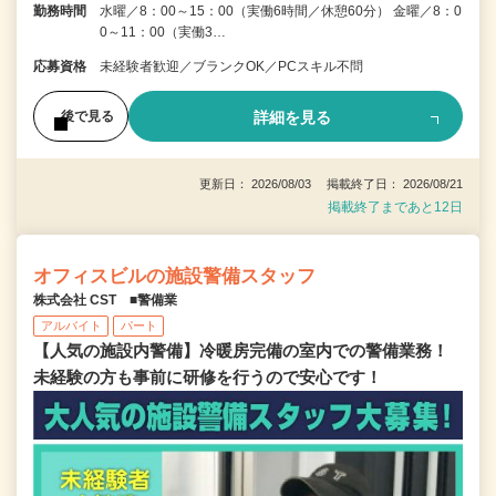
勤務時間
水曜／8：00～15：00（実働6時間／休憩60分） 金曜／8：0
0～11：00（実働3…
応募資格
未経験者歓迎／ブランクOK／PCスキル不問
詳細を見る
後で見る
更新日： 2026/08/03 掲載終了日： 2026/08/21
掲載終了まであと12日
オフィスビルの施設警備スタッフ
株式会社 CST ■警備業
アルバイト
パート
【人気の施設内警備】冷暖房完備の室内での警備業務！
未経験の方も事前に研修を行うので安心です！