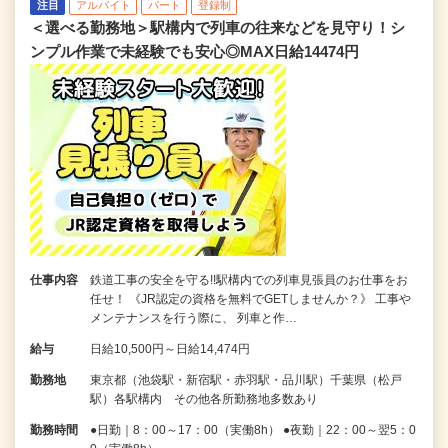
注目
アルバイト
パート
登録制
＜選べる勤務地＞駅構内で列車の往来などを見守り！シ
ンプル作業で未経験でも安心◎MAX日給14474円
仕事内容
鉄道工事の安全を守る!!駅構内での列車見張員のお仕事をお
任せ！ 《JR認定の資格を無料でGETしませんか？》 工事や
メンテナンスを行う際に、 列車と作…
給与
日給10,500円～日給14,474円
勤務地
東京都（池袋駅・新宿駅・赤羽駅・品川駅）千葉県（松戸
駅）各駅構内 その他各所勤務地多数あり
勤務時間
●日勤｜8：00～17：00（実働8h） ●夜勤｜22：00～翌5：0