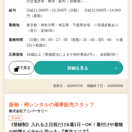
の交通誘導・整理・案内 ＜勤務地＞ …
給与
日給11,000円～12,500円（日勤） 日給12,500円～14,000
円（夜勤）
勤務地
東京都・神奈川県・埼玉県・千葉県全域 ☆現場多数あり
（直行・直帰OK）
勤務時間
《日勤》08：00～17：00 《夜勤》20：00～翌5：00 ※週
3日〜勤務O…
応募資格
18歳以上（警備業法による※例外事由2号）、未経験OK！
詳細を見る
後で見る
更新日： 2026/07/22 掲載終了日： 2026/09/05
振袖・袴レンタルの催事販売スタッフ
株式会社アニバーサリー
登録制
《登録制》入れる土日祝だけ&週1日～OK！着付けや着物
の知識もイチから学べる♪【東京エリア】