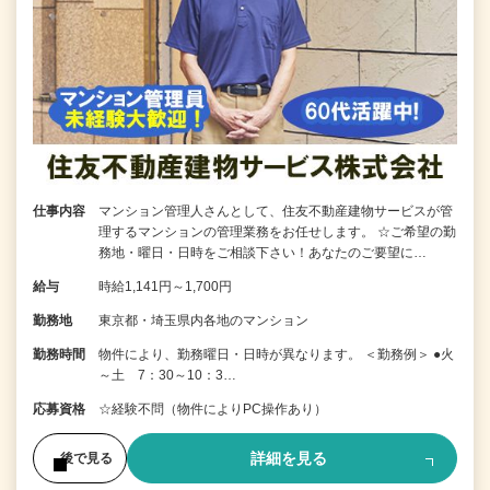
仕事内容
マンション管理人さんとして、住友不動産建物サービスが管
理するマンションの管理業務をお任せします。 ☆ご希望の勤
務地・曜日・日時をご相談下さい！あなたのご要望に…
給与
時給1,141円～1,700円
勤務地
東京都・埼玉県内各地のマンション
勤務時間
物件により、勤務曜日・日時が異なります。 ＜勤務例＞ ●火
～土 7：30～10：3…
応募資格
☆経験不問（物件によりPC操作あり）
詳細を見る
後で見る