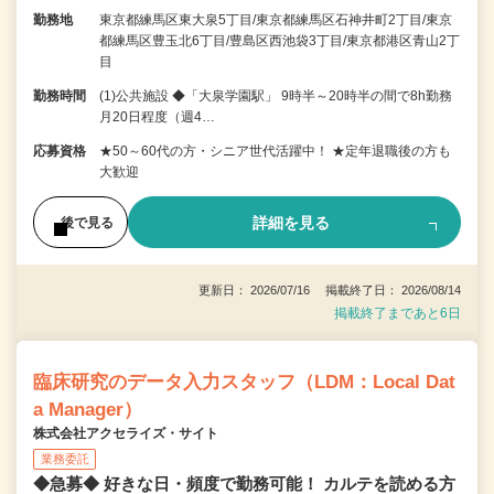
勤務地
東京都練馬区東大泉5丁目/東京都練馬区石神井町2丁目/東京
都練馬区豊玉北6丁目/豊島区西池袋3丁目/東京都港区青山2丁
目
勤務時間
(1)公共施設 ◆「大泉学園駅」 9時半～20時半の間で8h勤務
月20日程度（週4…
応募資格
★50～60代の方・シニア世代活躍中！ ★定年退職後の方も
大歓迎
詳細を見る
後で見る
更新日： 2026/07/16 掲載終了日： 2026/08/14
掲載終了まであと6日
臨床研究のデータ入力スタッフ（LDM：Local Dat
a Manager）
株式会社アクセライズ・サイト
業務委託
◆急募◆ 好きな日・頻度で勤務可能！ カルテを読める方