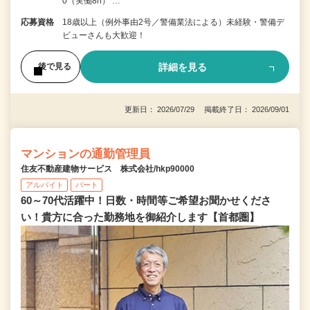
0（実働8h） …
応募資格
18歳以上（例外事由2号／警備業法による）未経験・警備デ
ビューさんも大歓迎！
詳細を見る
後で見る
更新日： 2026/07/29 掲載終了日： 2026/09/01
マンションの通勤管理員
住友不動産建物サービス 株式会社/hkp90000
アルバイト
パート
60～70代活躍中！日数・時間等ご希望お聞かせくださ
い！貴方に合った勤務地を御紹介します【首都圏】