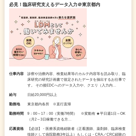
必見！臨床研究支えるデータ入力＠東京都内
仕事内容
診察や治療内容、検査結果等のカルテ内容等を読み取り、臨
床研究の研究計画書で規定されたデータを抽出するお仕事で
す。 その後EDCへのデータ入力や、クエリ（入力内…
給与
日給20,000円以上
勤務地
東京都内各所 ※直行直帰
勤務時間
9：00～17：00（実働7時間） ※変動有 ★平日週1日～OK
（月2～3日稼働できる方…
応募資格
【必須】・医療系資格経験者（正看護師、薬剤師、臨床検査
技師として病院勤務3年以上）もしくは・CRA／CRC経験の