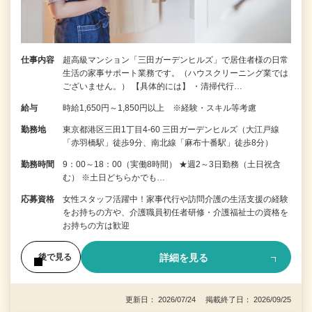
仕事内容
超高級マンション「三田ガーデンヒルズ」で居住者様の日常
生活の家事サポート業務です。（ハウスクリーニング業では
ございません。） 【具体的には】 ・清掃代行…
給与
時給1,650円～1,850円以上 ※経験・スキル等考慮
勤務地
東京都港区三田1丁目4-60 三田ガーデンヒルズ（大江戸線
「赤羽橋駅」徒歩9分、南北線「麻布十番駅」徒歩8分）
勤務時間
9：00～18：00（実働8時間） ★週2～3日勤務（土日祝含
む） ※土日どちらかでも…
応募資格
女性スタッフ活躍中！家事代行や訪問介護の生活支援の経験
をお持ちの方や、介護職員初任者研修・介護福祉士の資格を
お持ちの方は歓迎
詳細を見る
後で見る
更新日： 2026/07/24 掲載終了日： 2026/09/25