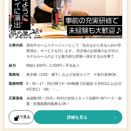
仕事内容
居住中ホームステージャーとして「住みながら売るための空
間演出」サービスを行います。 売主様のお部屋のお片付け、
モデルルームのような魅力的な部屋へ演出するお仕事で…
給与
時給1,400円～2,200円＋手当あり
勤務地
東京都（23区・都下）および近郊エリア ※直行直帰OK
勤務時間
9：30～17：00の間で4～6H勤務で応相談 ※月8日以上(土日
4日含む) （例） ・…
応募資格
未経験OK！20代～40代の女性スタッフ活躍中♪Wワーク・副
業・扶養範囲内勤務もOK！
詳細を見る
後で見る