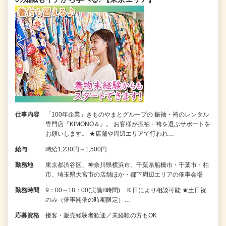
仕事内容
「100年企業」きものやまとグループの 振袖・袴のレンタル
専門店『KIMONO＆』。 お客様が振袖・袴を選ぶサポートを
お願いします。 ★店舗や周辺エリアで行われ…
給与
時給1,230円～1,500円
勤務地
東京都渋谷区、神奈川県横浜市、千葉県船橋市・千葉市・柏
市、埼玉県大宮市の店舗ほか・都下周辺エリアの催事会場
勤務時間
9：00～18：00(実働8時間) ※日により相談可能 ★土日祝
のみ（催事開催の時期限定）…
応募資格
接客・販売経験者歓迎／未経験の方もOK