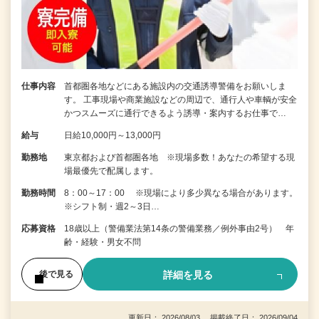
仕事内容
首都圏各地などにある施設内の交通誘導警備をお願いしま
す。 工事現場や商業施設などの周辺で、通行人や車輌が安全
かつスムーズに通行できるよう誘導・案内するお仕事で…
給与
日給10,000円～13,000円
勤務地
東京都および首都圏各地 ※現場多数！あなたの希望する現
場最優先で配属します。
勤務時間
8：00～17：00 ※現場により多少異なる場合があります。
※シフト制・週2～3日…
応募資格
18歳以上（警備業法第14条の警備業務／例外事由2号） 年
齢・経験・男女不問
詳細を見る
後で見る
更新日： 2026/08/03 掲載終了日： 2026/09/04