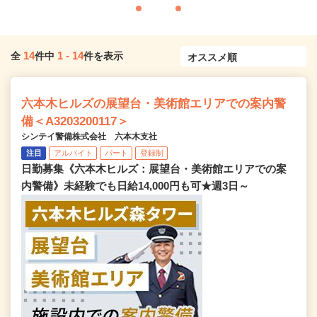
14
1
-
14
全
件中
件を表示
六本木ヒルズの展望台・美術館エリアでの案内警
備＜A3203200117＞
シンテイ警備株式会社 六本木支社
注目
アルバイト
パート
登録制
日勤募集《六本木ヒルズ：展望台・美術館エリアでの案
内警備》未経験でも日給14,000円も可★週3日～