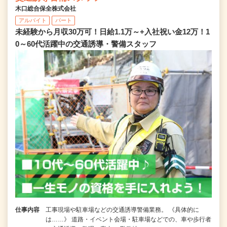
木口総合保全株式会社
アルバイト
パート
未経験から月収30万可！日給1.1万～+入社祝い金12万！1
0～60代活躍中の交通誘導・警備スタッフ
仕事内容
工事現場や駐車場などの交通誘導警備業務。 《具体的に
は……》 道路・イベント会場・駐車場などでの、車や歩行者