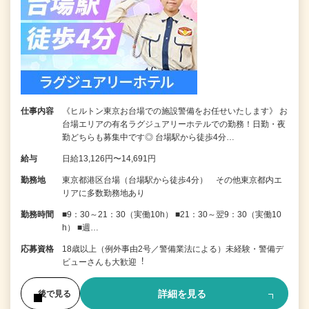
仕事内容
《ヒルトン東京お台場での施設警備をお任せいたします》 お
台場エリアの有名ラグジュアリーホテルでの勤務！日勤・夜
勤どちらも募集中です◎ 台場駅から徒歩4分…
給与
日給13,126円〜14,691円
勤務地
東京都港区台場（台場駅から徒歩4分） その他東京都内エ
リアに多数勤務地あり
勤務時間
■9：30～21：30（実働10h） ■21：30～翌9：30（実働10
h） ■週…
応募資格
18歳以上（例外事由2号／警備業法による）未経験・警備デ
ビューさんも⼤歓迎︕
詳細を見る
後で見る