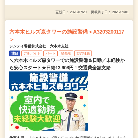
更新日： 2026/07/29 掲載終了日： 2026/09/01
六本木ヒルズ森タワーの施設警備＜A3203200117
＞
シンテイ警備株式会社 六本木支社
注目
アルバイト
パート
登録制
契約社員
＼六本木ヒルズ森タワーでの施設警備＆日勤／未経験か
ら安心スタート★日給13,908円！交通費全額支給
仕事内容
《六本木ヒルズ森タワーでの施設警備をお任せいたします》