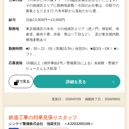
その他港区エリアに勤務地多数！今回のお仕事は、日勤での
募集となります◎ 六本木駅から直結だから通…
給与
日給13,908円〜14,908円
勤務地
東京都港区六本木 その他港区エリア（虎ノ門、神谷町、表
参道、麻布十番、赤坂、青山一丁目など） 及び東京都内勤
務地多数あり
勤務時間
■8：30～21：00（実働10.5h／休憩2h） ■週3日～OK！ ■シ
フト…
応募資格
18歳以上（例外事由2号／警備業法による）未経験・警備デ
ビューさんも⼤歓迎︕
詳細を見る
後で見る
更新日： 2026/07/29 掲載終了日： 2026/09/01
鉄道工事の列車見張りスタッフ
シンテイ警備株式会社 池袋支社 ＜A3203200108＞