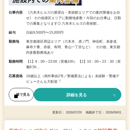
仕事内容
《六本木ヒルズの展望台・美術館エリアでの案内警備をお任
せ》 その他港区エリアに勤務地多数！今回のお仕事は、日勤
での募集となります◎ 六本木ヒルズの美術館…
給与
日給9,500円〜15,000円
勤務地
東京都港区周辺エリア（六本木、虎ノ門、神谷町、表参道、
麻布十番、赤坂、有明、青山一丁目など） その他、東京都
内多数勤務地あり
勤務時間
【1】9：00～23:00（実働10h） 【2】10：00～23：30（実
働9.5h…
応募資格
18歳以上（例外事由2号／警備業法による）未経験・警備デ
ビューさんも⼤歓迎︕
詳細を見る
後で見る
更新日： 2026/07/29 掲載終了日： 2026/09/01