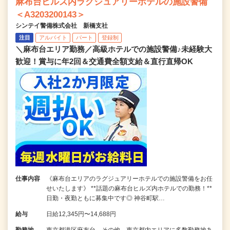
麻布台ヒルズ内ラグジュアリーホテルの施設警備
＜A3203200143＞
シンテイ警備株式会社 新橋支社
注目
アルバイト
パート
登録制
＼麻布台エリア勤務／高級ホテルでの施設警備♪未経験大
歓迎！賞与に年2回＆交通費全額支給＆直行直帰OK
仕事内容
《麻布台エリアのラグジュアリーホテルでの施設警備をお任
せいたします》 **話題の麻布台ヒルズ内ホテルでの勤務！**
日勤・夜勤ともに募集中です◎ 神谷町駅…
給与
日給12,345円〜14,688円