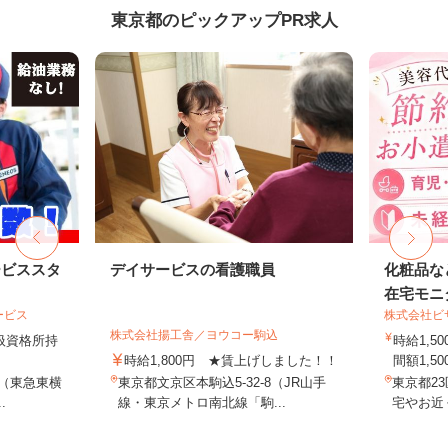
東京都のピックアップPR求人
ービススタ
デイサービスの看護職員
化粧品な
在宅モニ
ービス
株式会社ビ
株式会社揚工舎／ヨウコー駒込
取扱資格所持
時給1,
時給1,800円 ★賃上げしました！！
間額1,500
9（東急東横
東京都文京区本駒込5-32-8（JR山手
東京都2
.
線・東京メトロ南北線「駒...
宅やお近