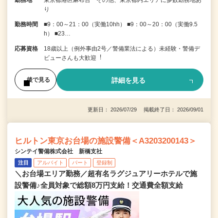
勤務地
東京都港区麻布台 その他、東京都内エリアに多数勤務地あ
り
勤務時間
■9：00～21：00（実働10hh） ■9：00～20：00（実働9.5
h） ■23…
応募資格
18歳以上（例外事由2号／警備業法による）未経験・警備デ
ビューさんも⼤歓迎︕
詳細を見る
後で見る
更新日： 2026/07/29 掲載終了日： 2026/09/01
ヒルトン東京お台場の施設警備＜A3203200143＞
シンテイ警備株式会社 新橋支社
注目
アルバイト
パート
登録制
＼お台場エリア勤務／超有名ラグジュアリーホテルで施
設警備♪全員対象で総額8万円支給！交通費全額支給