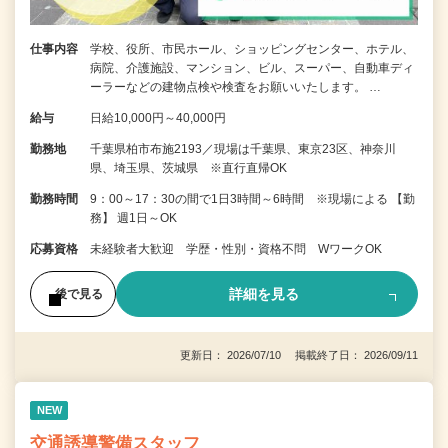
仕事内容
学校、役所、市民ホール、ショッピングセンター、ホテル、
病院、介護施設、マンション、ビル、スーパー、自動車ディ
ーラーなどの建物点検や検査をお願いいたします。 …
給与
日給10,000円～40,000円
勤務地
千葉県柏市布施2193／現場は千葉県、東京23区、神奈川
県、埼玉県、茨城県 ※直行直帰OK
勤務時間
9：00～17：30の間で1日3時間～6時間 ※現場による 【勤
務】 週1日～OK
応募資格
未経験者大歓迎 学歴・性別・資格不問 WワークOK
詳細を見る
後で見る
更新日： 2026/07/10 掲載終了日： 2026/09/11
NEW
交通誘導警備スタッフ