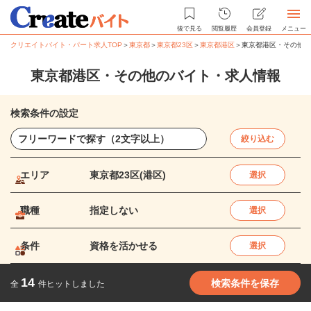
後で見る
閲覧履歴
会員登録
メニュー
クリエイトバイト・パート求人TOP
＞
東京都
＞
東京都23区
＞
東京都港区
＞
東京都港区・その他の
東京都港区・その他のバイト・求人情報
検索条件の設定
絞り込む
エリア
東京都23区(港区)
選択
職種
指定しない
選択
条件
資格を活かせる
選択
14
検索条件を保存
全
件ヒットしました