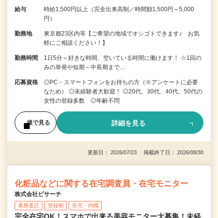
給与
時給1,500円以上（完全出来高制／時間額1,500円～5,000
円）
勤務地
東京都23区内等【ご希望の地域でオシゴトできます♪ お気
軽にご相談ください！】
勤務時間
1日5分～好きな時間、空いている時間に働けます！ ☆1回の
みの単発や短期～中長期まで…
応募資格
◎PC・スマートフォンをお持ちの方（※アンケートに必要
なため） ◎未経験者大歓迎！ ◎20代、30代、40代、50代の
女性の登録多数 ◎年齢不問
詳細を見る
後で見る
更新日： 2026/07/23 掲載終了日： 2026/08/30
化粧品などに関する在宅調査員・在宅モニター
株式会社ビサーチ
業務委託
登録制
在宅・内職
完全在宅OK！スマホで出来る美容モニター大募集！未経