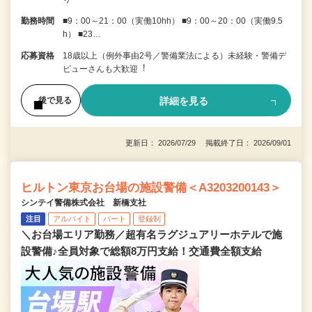
勤務時間
■9：00～21：00（実働10hh） ■9：00～20：00（実働9.5
h） ■23…
応募資格
18歳以上（例外事由2号／警備業法による）未経験・警備デ
ビューさんも⼤歓迎︕
詳細を見る
後で見る
更新日： 2026/07/29 掲載終了日： 2026/09/01
ヒルトン東京お台場の施設警備＜A3203200143＞
シンテイ警備株式会社 新橋支社
注目
アルバイト
パート
登録制
＼お台場エリア勤務／超有名ラグジュアリーホテルで施
設警備♪全員対象で総額8万円支給！交通費全額支給