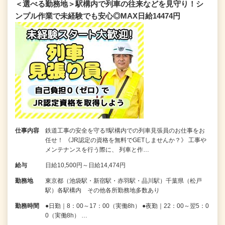
＜選べる勤務地＞駅構内で列車の往来などを見守り！シ
ンプル作業で未経験でも安心◎MAX日給14474円
仕事内容
鉄道工事の安全を守る!!駅構内での列車見張員のお仕事をお
任せ！ 《JR認定の資格を無料でGETしませんか？》 工事や
メンテナンスを行う際に、 列車と作…
給与
日給10,500円～日給14,474円
勤務地
東京都（池袋駅・新宿駅・赤羽駅・品川駅）千葉県（松戸
駅）各駅構内 その他各所勤務地多数あり
勤務時間
●日勤｜8：00～17：00（実働8h） ●夜勤｜22：00～翌5：0
0（実働8h） …