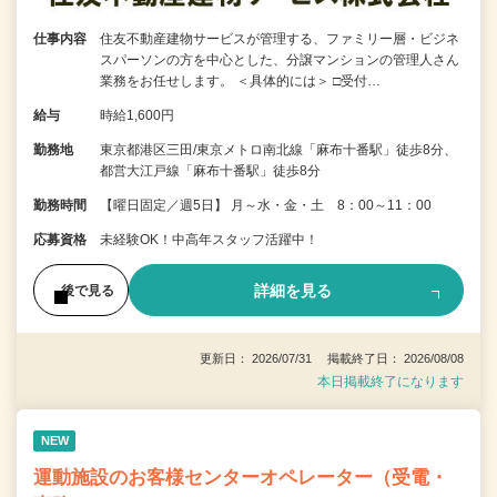
仕事内容
住友不動産建物サービスが管理する、ファミリー層・ビジネ
スパーソンの方を中心とした、分譲マンションの管理人さん
業務をお任せします。 ＜具体的には＞ □受付…
給与
時給1,600円
勤務地
東京都港区三田/東京メトロ南北線「麻布十番駅」徒歩8分、
都営大江戸線「麻布十番駅」徒歩8分
勤務時間
【曜日固定／週5日】 月～水・金・土 8：00～11：00
応募資格
未経験OK！中高年スタッフ活躍中！
詳細を見る
後で見る
更新日： 2026/07/31 掲載終了日： 2026/08/08
本日掲載終了になります
NEW
運動施設のお客様センターオペレーター（受電・