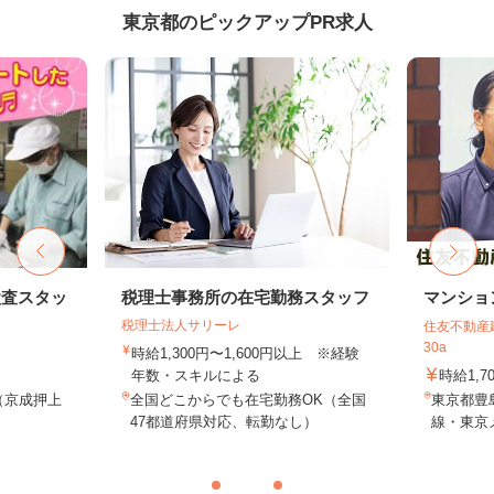
東京都のピックアップPR求人
検査スタッ
税理士事務所の在宅勤務スタッフ
マンショ
税理士法人サリーレ
住友不動産建
30a
時給1,300円〜1,600円以上 ※経験
年数・スキルによる
時給1,7
1（京成押上
全国どこからでも在宅勤務OK（全国
東京都豊
.
47都道府県対応、転勤なし）
線・東京