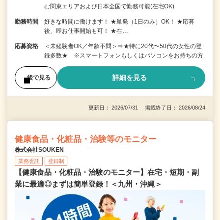
む関東エリアおよび日本全国で勤務可能(在宅OK)
勤務時間
好きな時間に働けます！ ★単発（1日のみ）OK！ ★応募
後、即お仕事開始も可！ ★在…
応募資格
＜未経験者OK／年齢不問＞⇒★特に20代〜50代の女性の登
録多数★ ※スマートフォンもしくはパソコンをお持ちの方
詳細を見る
後で見る
更新日： 2026/07/31 掲載終了日： 2026/08/24
健康食品・化粧品・治験等のモニター
株式会社SOUKEN
業務委託
登録制
【健康食品・化粧品・治験のモニター】在宅・短期・副
業に最適◎まずは簡単登録！＜九州・沖縄＞