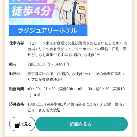
仕事内容
《ヒルトン東京お台場での施設警備をお任せいたします》 お
台場エリアの有名ラグジュアリーホテルでの勤務！日勤・夜
勤どちらも募集中です◎ 台場駅から徒歩4分…
給与
日給13,126円〜14,691円
勤務地
東京都港区台場（台場駅から徒歩4分） その他東京都内エ
リアに多数勤務地あり
勤務時間
■9：30～21：30（実働10h） ■21：30～翌9：30（実働10
h） ■週…
応募資格
18歳以上（例外事由2号／警備業法による）未経験・警備デ
ビューさんも⼤歓迎︕
詳細を見る
後で見る