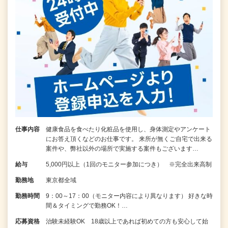
仕事内容
健康食品を食べたり化粧品を使用し、身体測定やアンケート
にお答え頂くなどのお仕事です。 来所が無くご自宅で出来る
案件や、弊社以外の場所で実施する案件もございます…
給与
5,000円以上（1回のモニター参加につき） ※完全出来高制
勤務地
東京都全域
勤務時間
9：00～17：00（モニター内容により異なります） 好きな時
間＆タイミングで勤務OK！…
応募資格
治験未経験OK 18歳以上であれば初めての方も安心して始