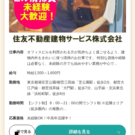
仕事内容
オフィスビルを利用される方が気持ちよく過ごせるよう、建
物内外をきれいに保つ清掃のお仕事です。 特別な資格や経験
は必要なく、未経験の方でも始めやすい業務が中心で…
給与
時給1,500～1,600円
勤務地
東京都港区芝公園/都営三田線「芝公園駅」徒歩2分、都営大
江戸線・都営浅草線「大門駅」徒歩7分、山手線・京浜東北
線「浜松町駅」徒歩8分
勤務時間
【シフト制】 8：00～21：00の間でシフト制 ※近隣エリア
（徒歩圏内）の複数の…
応募資格
未経験OK！中高年活躍中！
詳細を見る
後で見る