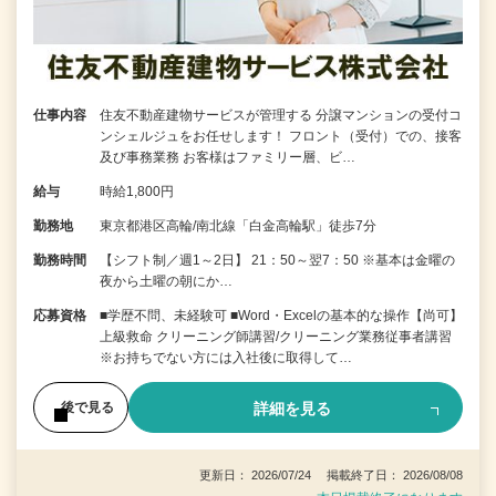
仕事内容
住友不動産建物サービスが管理する 分譲マンションの受付コ
ンシェルジュをお任せします！ フロント（受付）での、接客
及び事務業務 お客様はファミリー層、ビ…
給与
時給1,800円
勤務地
東京都港区高輪/南北線「白金高輪駅」徒歩7分
勤務時間
【シフト制／週1～2日】 21：50～翌7：50 ※基本は金曜の
夜から土曜の朝にか…
応募資格
■学歴不問、未経験可 ■Word・Excelの基本的な操作【尚可】
上級救命 クリーニング師講習/クリーニング業務従事者講習
※お持ちでない方には入社後に取得して…
詳細を見る
後で見る
更新日： 2026/07/24 掲載終了日： 2026/08/08