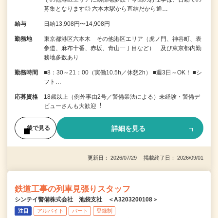
募集となります◎ 六本木駅から直結だから通…
給与
日給13,908円〜14,908円
勤務地
東京都港区六本木 その他港区エリア（虎ノ門、神谷町、表
参道、麻布十番、赤坂、青山一丁目など） 及び東京都内勤
務地多数あり
勤務時間
■8：30～21：00（実働10.5h／休憩2h） ■週3日～OK！ ■シ
フト…
応募資格
18歳以上（例外事由2号／警備業法による）未経験・警備デ
ビューさんも⼤歓迎︕
詳細を見る
後で見る
更新日： 2026/07/29 掲載終了日： 2026/09/01
鉄道工事の列車見張りスタッフ
シンテイ警備株式会社 池袋支社 ＜A3203200108＞
注目
アルバイト
パート
登録制