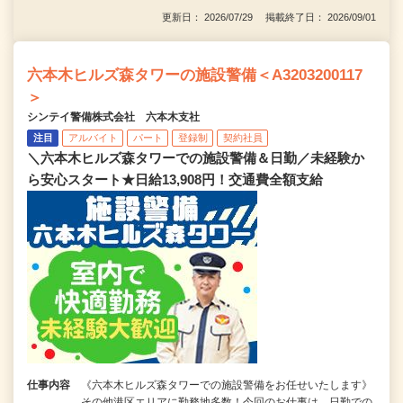
更新日： 2026/07/29 掲載終了日： 2026/09/01
六本木ヒルズ森タワーの施設警備＜A3203200117
＞
シンテイ警備株式会社 六本木支社
注目
アルバイト
パート
登録制
契約社員
＼六本木ヒルズ森タワーでの施設警備＆日勤／未経験か
ら安心スタート★日給13,908円！交通費全額支給
仕事内容
《六本木ヒルズ森タワーでの施設警備をお任せいたします》
その他港区エリアに勤務地多数！今回のお仕事は、日勤での