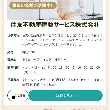
仕事内容
住友不動産建物サービスが管理する 分譲マンションの受付コ
ンシェルジュとして、 マンションの常駐コンシェルジュがお
休み等で不在の場合の代行のお仕事です。 …
給与
時給1,600円
勤務地
東京都中央区、江東区、港区など
勤務時間
＜シフト制＞ （1）8：00～13：00 （2）16：50～21：00
（3）8：0…
応募資格
女性スタッフ活躍中！■学歴不問、未経験可 ■Word・Excelの
基本的な操作（入力程度）
詳細を見る
後で見る