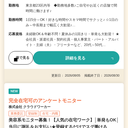
勤務地
東京都23区内等 ◆勤務地多数♪ご自宅やお近くの店舗で間
時間に働けます♪
勤務時間
1日5分～OK！好きな時間やスキマ時間でサクッと♪ ☆1日の
み～中長期まで幅広く大歓迎♪…
応募資格
未経験OK＆年齢不問！夏休みの1回きり・単発も大歓迎！ ★
会社員・派遣社員・契約社員・個人事業主・パート・アルバ
イト・主婦（夫）・フリーターなど、20代～50代…
詳細を見る
後で見る
更新日： 2026/08/05 掲載終了日： 2026/08/30
NEW
完全在宅可のアンケートモニター
株式会社 クラウドワーカー
業務委託
登録制
在宅・内職
美容系モニター募集！【人気の在宅ワーク】│単発もOK│
当日に謝礼をお支払い★登録するだけでスグ働ける