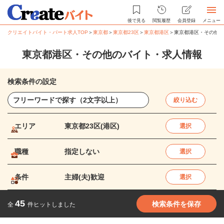
後で見る
閲覧履歴
会員登録
メニュー
クリエイトバイト・パート求人TOP
＞
東京都
＞
東京都23区
＞
東京都港区
＞
東京都港区・その他の
東京都港区・その他のバイト・求人情報
検索条件の設定
絞り込む
エリア
東京都23区(港区)
選択
職種
指定しない
選択
条件
主婦(夫)歓迎
選択
45
検索条件を保存
全
件ヒットしました