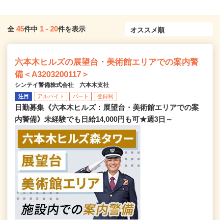
45
1
-
20
全
件中
件を表示
六本木ヒルズの展望台・美術館エリアでの案内警
備＜A3203200117＞
シンテイ警備株式会社 六本木支社
注目
アルバイト
パート
登録制
日勤募集《六本木ヒルズ：展望台・美術館エリアでの案
内警備》未経験でも日給14,000円も可★週3日～