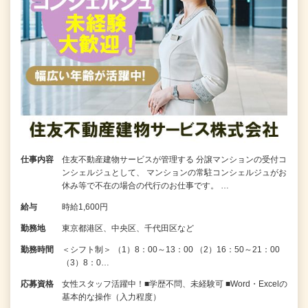
仕事内容
住友不動産建物サービスが管理する 分譲マンションの受付コ
ンシェルジュとして、 マンションの常駐コンシェルジュがお
休み等で不在の場合の代行のお仕事です。 …
給与
時給1,600円
勤務地
東京都港区、中央区、千代田区など
勤務時間
＜シフト制＞ （1）8：00～13：00 （2）16：50～21：00
（3）8：0…
応募資格
女性スタッフ活躍中！■学歴不問、未経験可 ■Word・Excelの
基本的な操作（入力程度）