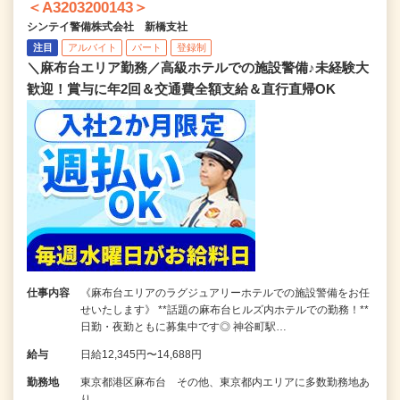
＜A3203200143＞
シンテイ警備株式会社 新橋支社
注目
アルバイト
パート
登録制
＼麻布台エリア勤務／高級ホテルでの施設警備♪未経験大
歓迎！賞与に年2回＆交通費全額支給＆直行直帰OK
仕事内容
《麻布台エリアのラグジュアリーホテルでの施設警備をお任
せいたします》 **話題の麻布台ヒルズ内ホテルでの勤務！**
日勤・夜勤ともに募集中です◎ 神谷町駅…
給与
日給12,345円〜14,688円
勤務地
東京都港区麻布台 その他、東京都内エリアに多数勤務地あ
り