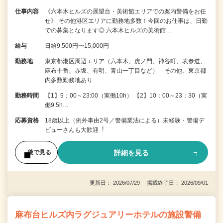
仕事内容
《六本木ヒルズの展望台・美術館エリアでの案内警備をお任
せ》 その他港区エリアに勤務地多数！今回のお仕事は、日勤
での募集となります◎ 六本木ヒルズの美術館…
給与
日給9,500円〜15,000円
勤務地
東京都港区周辺エリア（六本木、虎ノ門、神谷町、表参道、
麻布十番、赤坂、有明、青山一丁目など） その他、東京都
内多数勤務地あり
勤務時間
【1】9：00～23:00（実働10h） 【2】10：00～23：30（実
働9.5h…
応募資格
18歳以上（例外事由2号／警備業法による）未経験・警備デ
ビューさんも⼤歓迎︕
詳細を見る
後で見る
更新日： 2026/07/29 掲載終了日： 2026/09/01
麻布台ヒルズ内ラグジュアリーホテルの施設警備