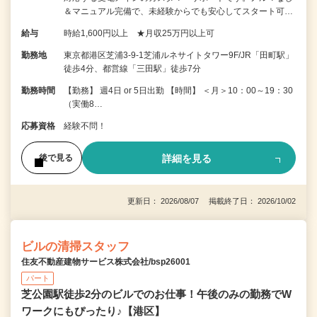
＆マニュアル完備で、未経験からでも安心してスタート可…
給与
時給1,600円以上 ★月収25万円以上可
勤務地
東京都港区芝浦3-9-1芝浦ルネサイトタワー9F/JR「田町駅」
徒歩4分、都営線「三田駅」徒歩7分
勤務時間
【勤務】 週4日 or 5日出勤 【時間】 ＜月＞10：00～19：30
（実働8…
応募資格
経験不問！
詳細を見る
後で見る
更新日： 2026/08/07 掲載終了日： 2026/10/02
ビルの清掃スタッフ
住友不動産建物サービス株式会社/bsp26001
パート
芝公園駅徒歩2分のビルでのお仕事！午後のみの勤務でW
ワークにもぴったり♪【港区】