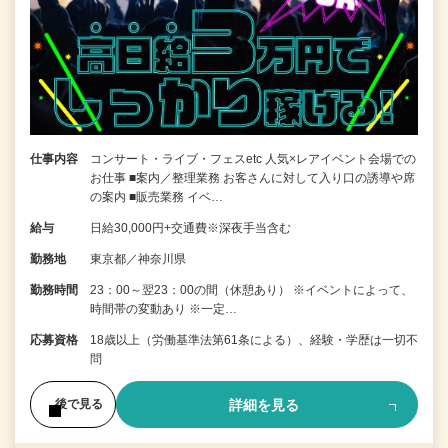
仕事内容
コンサート・ライブ・フェスetc 人気×レアイベント会場での
お仕事 ■案内／整理業務 お客さんに対して入り口の誘導や席
の案内 ■販売業務 イベ…
給与
日給30,000円+交通費※深夜手当含む
勤務地
東京都／神奈川県
勤務時間
23：00～翌23：00の間（休憩あり） ※イベントによって、
時間帯の変動あり ※一定…
応募資格
18歳以上（労働基準法第61条による）、経験・学歴は一切不
問
詳細を見る
後で見る