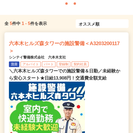
5
1
-
5
全
件中
件を表示
六本木ヒルズ森タワーの施設警備＜A3203200117
＞
シンテイ警備株式会社 六本木支社
注目
アルバイト
パート
登録制
契約社員
＼六本木ヒルズ森タワーでの施設警備＆日勤／未経験か
ら安心スタート★日給13,908円！交通費全額支給