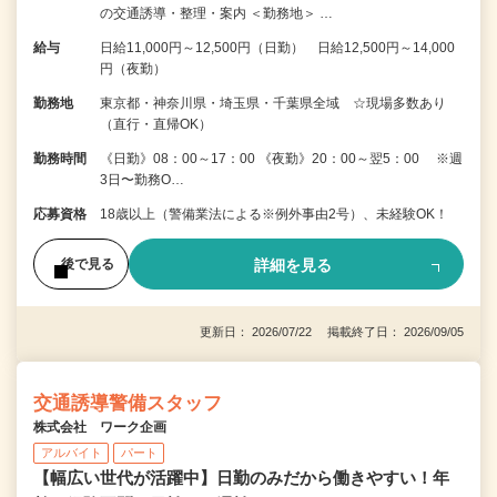
の交通誘導・整理・案内 ＜勤務地＞ …
給与
日給11,000円～12,500円（日勤） 日給12,500円～14,000
円（夜勤）
勤務地
東京都・神奈川県・埼玉県・千葉県全域 ☆現場多数あり
（直行・直帰OK）
勤務時間
《日勤》08：00～17：00 《夜勤》20：00～翌5：00 ※週
3日〜勤務O…
応募資格
18歳以上（警備業法による※例外事由2号）、未経験OK！
詳細を見る
後で見る
更新日： 2026/07/22 掲載終了日： 2026/09/05
交通誘導警備スタッフ
株式会社 ワーク企画
アルバイト
パート
【幅広い世代が活躍中】日勤のみだから働きやすい！年