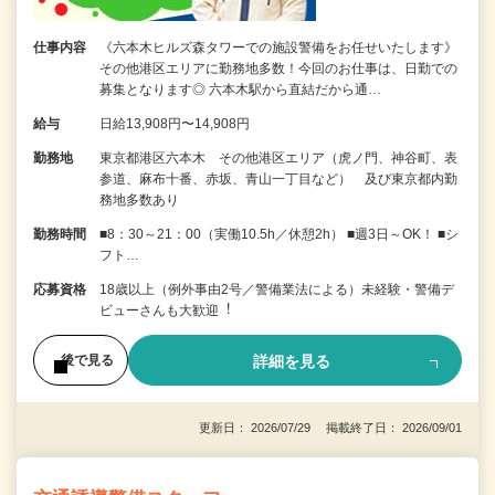
仕事内容
《六本木ヒルズ森タワーでの施設警備をお任せいたします》
その他港区エリアに勤務地多数！今回のお仕事は、日勤での
募集となります◎ 六本木駅から直結だから通…
給与
日給13,908円〜14,908円
勤務地
東京都港区六本木 その他港区エリア（虎ノ門、神谷町、表
参道、麻布十番、赤坂、青山一丁目など） 及び東京都内勤
務地多数あり
勤務時間
■8：30～21：00（実働10.5h／休憩2h） ■週3日～OK！ ■シ
フト…
応募資格
18歳以上（例外事由2号／警備業法による）未経験・警備デ
ビューさんも⼤歓迎︕
詳細を見る
後で見る
更新日： 2026/07/29 掲載終了日： 2026/09/01