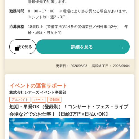
場最優先で配属します。
勤務時間
8：00～17：00 ※現場により多少異なる場合があります。
※シフト制・週2～3日…
応募資格
18歳以上（警備業法第14条の警備業務／例外事由2号） 年
齢・経験・男女不問
詳細を見る
後で見る
更新日： 2026/08/03 掲載終了日： 2026/09/04
イベントの運営サポート
株式会社シアーズ イベント事業部
アルバイト
パート
登録制
短期・単発OK（登録制）！コンサート・フェス・ライブ
会場などでのお仕事！【日給3万円×日払いOK】