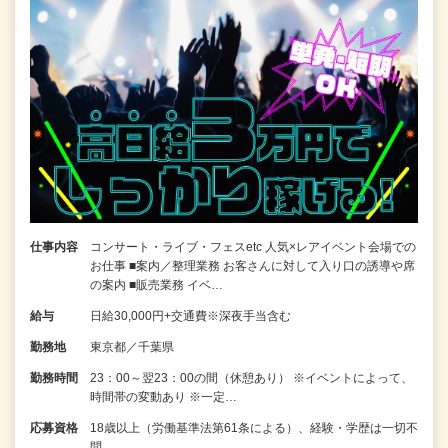
仕事内容
コンサート・ライブ・フェスetc 人気×レアイベント会場での
お仕事 ■案内／整理業務 お客さんに対して入り口の誘導や席
の案内 ■販売業務 イベ…
給与
日給30,000円+交通費※深夜手当含む
勤務地
東京都／千葉県
勤務時間
23：00～翌23：00の間（休憩あり） ※イベントによって、
時間帯の変動あり ※一定…
応募資格
18歳以上（労働基準法第61条による）、経験・学歴は一切不
問