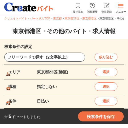
後で見る
閲覧履歴
会員登録
メニュー
クリエイトバイト・パート求人TOP
＞
東京都
＞
東京都23区
＞
東京都港区
＞
東京都港区・その他の
東京都港区・その他のバイト・求人情報
検索条件の設定
絞り込む
エリア
東京都23区(港区)
選択
職種
指定しない
選択
条件
日払い
選択
5
検索条件を保存
全
件ヒットしました