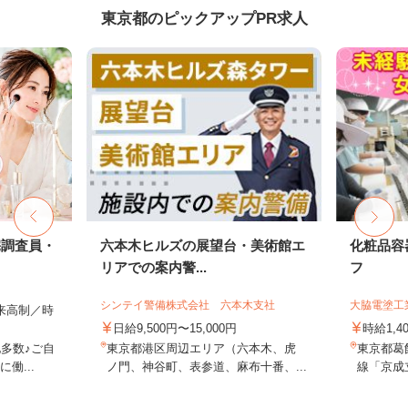
東京都のピックアップPR求人
宅調査員・
六本木ヒルズの展望台・美術館エ
化粧品容
リアでの案内警...
フ
シンテイ警備株式会社 六本木支社
大脇電塗工
出来高制／時
日給9,500円〜15,000円
時給1,4
多数♪ご自
東京都港区周辺エリア（六本木、虎
東京都葛飾
働...
ノ門、神谷町、表参道、麻布十番、...
線「京成立