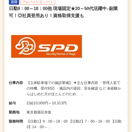
注目
アルバイト
パート
日勤9：00～18：00他 現場固定★20～50代活躍中♪副業
可！◎社員登用あり！資格取得支援も
仕事内容
【立体駐車場での施設警備】 ▼主な仕事内容 ・管理人室で
の待機、受付対応 ・施設内の巡回、安全確認 など 未経験か
らはじめた方がほとんどのため、 …
給与
日給10,000円～10,313円
勤務地
東京都港区赤坂
勤務時間
【日勤1】9：00～18：00 【日勤2】7：00～16：00 【日勤
3】14：00～…