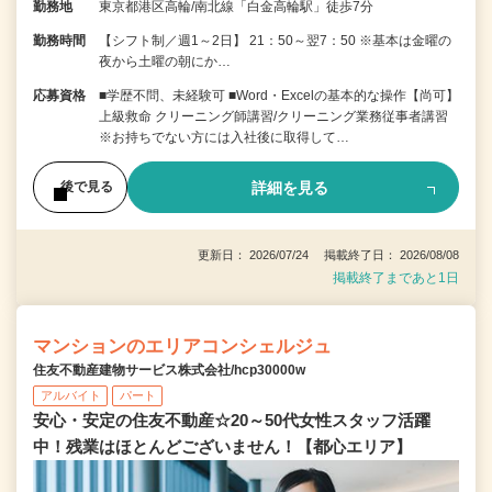
勤務地
東京都港区高輪/南北線「白金高輪駅」徒歩7分
勤務時間
【シフト制／週1～2日】 21：50～翌7：50 ※基本は金曜の
夜から土曜の朝にか…
応募資格
■学歴不問、未経験可 ■Word・Excelの基本的な操作【尚可】
上級救命 クリーニング師講習/クリーニング業務従事者講習
※お持ちでない方には入社後に取得して…
詳細を見る
後で見る
更新日： 2026/07/24 掲載終了日： 2026/08/08
掲載終了まであと1日
マンションのエリアコンシェルジュ
住友不動産建物サービス株式会社/hcp30000w
アルバイト
パート
安心・安定の住友不動産☆20～50代女性スタッフ活躍
中！残業はほとんどございません！【都心エリア】