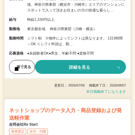
域、神奈川県東部（横浜市・川崎市）エリアのマンションに
スポットで入って頂きお住まいの方の快適な暮らし…
給与
時給1,330円以上
勤務地
東京都全域、 神奈川県東部（川崎・横浜）
勤務時間
シフト制 ※物件によってシフトは異なります。 1日3時間
～OK ☆シフト申請は、勤…
応募資格
●未経験者OK●男女、年齢不問 ●資格不問
詳細を見る
後で見る
更新日： 2026/07/06 掲載終了日： 2026/08/07
本日掲載終了になります
ネットショップのデータ入力・商品登録および発
送軽作業
合同会社Re Start
業務委託
在宅・内職