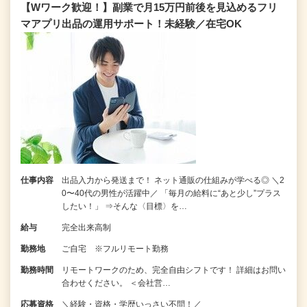
【Wワーク歓迎！】副業で月15万円前後を見込めるフリ
マアプリ出品の運用サポート！未経験／在宅OK
仕事内容
出品入力から発送まで！ ネット通販の仕組みが学べる◎ ＼2
0〜40代の男性が活躍中／ 「毎月の給料に“あと少し”プラス
したい！」 ⇒そんな〈目標〉を…
給与
完全出来高制
勤務地
ご自宅 ※フルリモート勤務
勤務時間
リモートワークのため、完全自由シフトです！ 詳細はお問い
合わせください。 ＜会社営…
応募資格
＼経験・資格・学歴いっさい不問！／