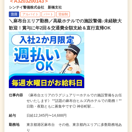
＜A3203200143＞
シンテイ警備株式会社 新橋支社
注目
アルバイト
パート
登録制
＼麻布台エリア勤務／高級ホテルでの施設警備♪未経験大
歓迎！賞与に年2回＆交通費全額支給＆直行直帰OK
仕事内容
《麻布台エリアのラグジュアリーホテルでの施設警備をお任
せいたします》 **話題の麻布台ヒルズ内ホテルでの勤務！**
日勤・夜勤ともに募集中です◎ 神谷町駅…
給与
日給12,345円〜14,688円
勤務地
東京都港区麻布台 その他、東京都内エリアに多数勤務地あ
り