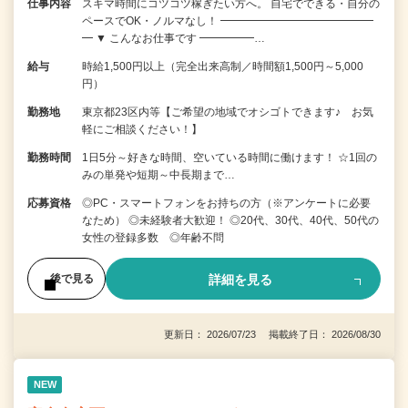
仕事内容
スキマ時間にコツコツ稼ぎたい方へ。 自宅でできる・自分の
ペースでOK・ノルマなし！ ━━━━━━━━━━━━━━
━ ▼ こんなお仕事です ━━━━━…
給与
時給1,500円以上（完全出来高制／時間額1,500円～5,000
円）
勤務地
東京都23区内等【ご希望の地域でオシゴトできます♪ お気
軽にご相談ください！】
勤務時間
1日5分～好きな時間、空いている時間に働けます！ ☆1回の
みの単発や短期～中長期まで…
応募資格
◎PC・スマートフォンをお持ちの方（※アンケートに必要
なため） ◎未経験者大歓迎！ ◎20代、30代、40代、50代の
女性の登録多数 ◎年齢不問
詳細を見る
後で見る
更新日： 2026/07/23 掲載終了日： 2026/08/30
NEW