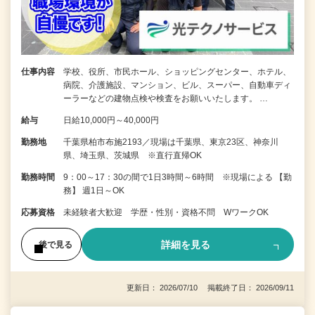
仕事内容
学校、役所、市民ホール、ショッピングセンター、ホテル、
病院、介護施設、マンション、ビル、スーパー、自動車ディ
ーラーなどの建物点検や検査をお願いいたします。 …
給与
日給10,000円～40,000円
勤務地
千葉県柏市布施2193／現場は千葉県、東京23区、神奈川
県、埼玉県、茨城県 ※直行直帰OK
勤務時間
9：00～17：30の間で1日3時間～6時間 ※現場による 【勤
務】 週1日～OK
応募資格
未経験者大歓迎 学歴・性別・資格不問 WワークOK
詳細を見る
後で見る
更新日： 2026/07/10 掲載終了日： 2026/09/11