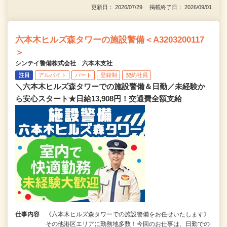
更新日： 2026/07/29 掲載終了日： 2026/09/01
六本木ヒルズ森タワーの施設警備＜A3203200117
＞
シンテイ警備株式会社 六本木支社
注目
アルバイト
パート
登録制
契約社員
＼六本木ヒルズ森タワーでの施設警備＆日勤／未経験か
ら安心スタート★日給13,908円！交通費全額支給
仕事内容
《六本木ヒルズ森タワーでの施設警備をお任せいたします》
その他港区エリアに勤務地多数！今回のお仕事は、日勤での