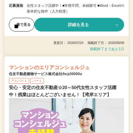
応募資格
女性スタッフ活躍中！■学歴不問、未経験可 ■Word・Excelの
基本的な操作（入力程度）
詳細を見る
後で見る
更新日： 2026/07/24 掲載終了日： 2026/08/08
掲載終了まであと1日
マンションのエリアコンシェルジュ
住友不動産建物サービス株式会社/hcp30000u
アルバイト
パート
安心・安定の住友不動産☆20～50代女性スタッフ活躍
中！残業はほとんどございません！【湾岸エリア】