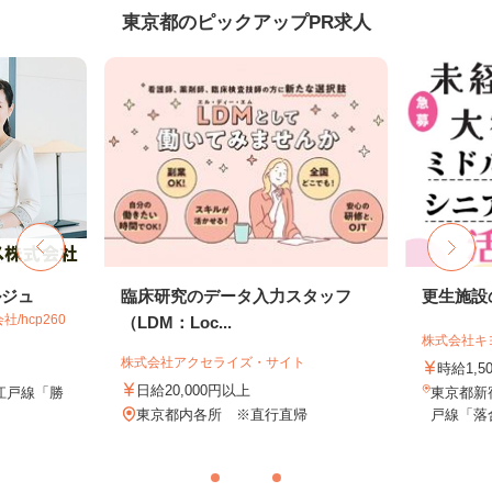
東京都のピックアップPR求人
ルジュ
臨床研究のデータ入力スタッフ
更生施設
hcp260
（LDM：Loc...
株式会社キ
株式会社アクセライズ・サイト
時給1,5
日給20,000円以上
江戸線「勝
東京都新
東京都内各所 ※直行直帰
戸線「落合