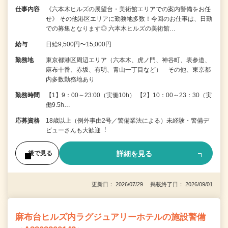
仕事内容
《六本木ヒルズの展望台・美術館エリアでの案内警備をお任
せ》 その他港区エリアに勤務地多数！今回のお仕事は、日勤
での募集となります◎ 六本木ヒルズの美術館…
給与
日給9,500円〜15,000円
勤務地
東京都港区周辺エリア（六本木、虎ノ門、神谷町、表参道、
麻布十番、赤坂、有明、青山一丁目など） その他、東京都
内多数勤務地あり
勤務時間
【1】9：00～23:00（実働10h） 【2】10：00～23：30（実
働9.5h…
応募資格
18歳以上（例外事由2号／警備業法による）未経験・警備デ
ビューさんも⼤歓迎︕
詳細を見る
後で見る
更新日： 2026/07/29 掲載終了日： 2026/09/01
麻布台ヒルズ内ラグジュアリーホテルの施設警備