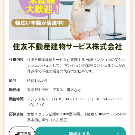
仕事内容
住友不動産建物サービスが管理する 分譲マンションの受付コ
ンシェルジュとして、 マンションの常駐コンシェルジュがお
休み等で不在の場合の代行のお仕事です。 …
給与
時給1,600円
勤務地
東京都中央区、江東区、港区など
勤務時間
＜シフト制＞ （1）8：00～13：00 （2）16：50～21：00
（3）8：0…
応募資格
女性スタッフ活躍中！■学歴不問、未経験可 ■Word・Excelの
基本的な操作（入力程度）
詳細を見る
後で見る