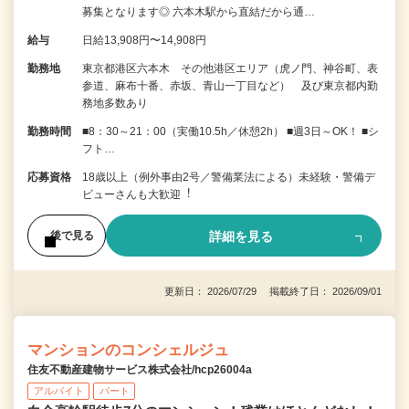
募集となります◎ 六本木駅から直結だから通…
給与
日給13,908円〜14,908円
勤務地
東京都港区六本木 その他港区エリア（虎ノ門、神谷町、表
参道、麻布十番、赤坂、青山一丁目など） 及び東京都内勤
務地多数あり
勤務時間
■8：30～21：00（実働10.5h／休憩2h） ■週3日～OK！ ■シ
フト…
応募資格
18歳以上（例外事由2号／警備業法による）未経験・警備デ
ビューさんも⼤歓迎︕
詳細を見る
後で見る
更新日： 2026/07/29 掲載終了日： 2026/09/01
マンションのコンシェルジュ
住友不動産建物サービス株式会社/hcp26004a
アルバイト
パート