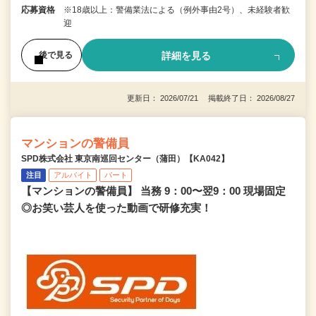
応募資格
※18歳以上：警備業法による（例外事由2号）、未経験者歓
迎
詳細を見る
後で見る
更新日： 2026/07/21 掲載終了日： 2026/08/27
マンションの警備員
SPD株式会社 東京南巡回センター（蒲田）【KA042】
注目
アルバイト
パート
【マンションの警備員】 当務 9：00〜翌9：00 現場固定
◎お笑い芸人を使った動画で研修充実！