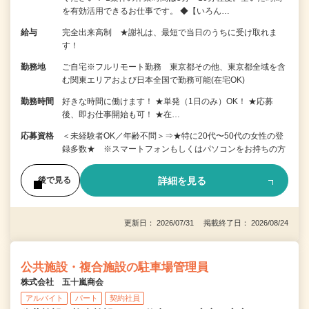
を有効活用できるお仕事です。 ◆【いろん…
給与
完全出来高制 ★謝礼は、最短で当日のうちに受け取れま
す！
勤務地
ご自宅※フルリモート勤務 東京都その他、東京都全域を含
む関東エリアおよび日本全国で勤務可能(在宅OK)
勤務時間
好きな時間に働けます！ ★単発（1日のみ）OK！ ★応募
後、即お仕事開始も可！ ★在…
応募資格
＜未経験者OK／年齢不問＞⇒★特に20代〜50代の女性の登
録多数★ ※スマートフォンもしくはパソコンをお持ちの方
詳細を見る
後で見る
更新日： 2026/07/31 掲載終了日： 2026/08/24
公共施設・複合施設の駐車場管理員
株式会社 五十嵐商会
アルバイト
パート
契約社員