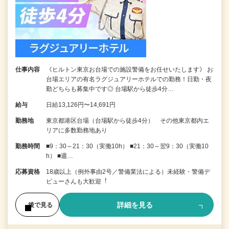
仕事内容
《ヒルトン東京お台場での施設警備をお任せいたします》 お
台場エリアの有名ラグジュアリーホテルでの勤務！日勤・夜
勤どちらも募集中です◎ 台場駅から徒歩4分…
給与
日給13,126円〜14,691円
勤務地
東京都港区台場（台場駅から徒歩4分） その他東京都内エ
リアに多数勤務地あり
勤務時間
■9：30～21：30（実働10h） ■21：30～翌9：30（実働10
h） ■週…
応募資格
18歳以上（例外事由2号／警備業法による）未経験・警備デ
ビューさんも⼤歓迎︕
詳細を見る
後で見る