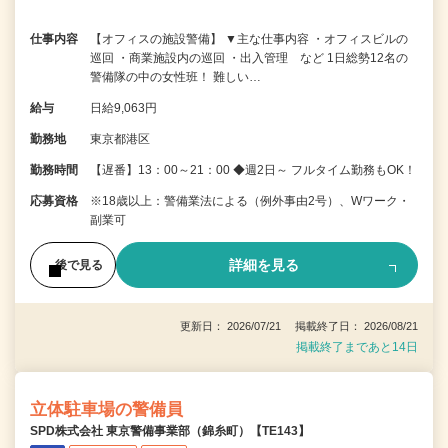
仕事内容
【オフィスの施設警備】 ▼主な仕事内容 ・オフィスビルの
巡回 ・商業施設内の巡回 ・出入管理 など 1日総勢12名の
警備隊の中の女性班！ 難しい…
給与
日給9,063円
勤務地
東京都港区
勤務時間
【遅番】13：00～21：00 ◆週2日～ フルタイム勤務もOK！
応募資格
※18歳以上：警備業法による（例外事由2号）、Wワーク・
副業可
詳細を見る
後で見る
更新日： 2026/07/21 掲載終了日： 2026/08/21
掲載終了まであと14日
立体駐車場の警備員
SPD株式会社 東京警備事業部（錦糸町）【TE143】