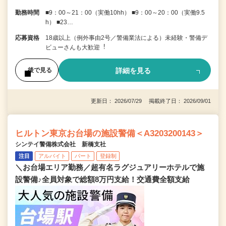
勤務時間
■9：00～21：00（実働10hh） ■9：00～20：00（実働9.5
h） ■23…
応募資格
18歳以上（例外事由2号／警備業法による）未経験・警備デ
ビューさんも⼤歓迎︕
詳細を見る
後で見る
更新日： 2026/07/29 掲載終了日： 2026/09/01
ヒルトン東京お台場の施設警備＜A3203200143＞
シンテイ警備株式会社 新橋支社
注目
アルバイト
パート
登録制
＼お台場エリア勤務／超有名ラグジュアリーホテルで施
設警備♪全員対象で総額8万円支給！交通費全額支給