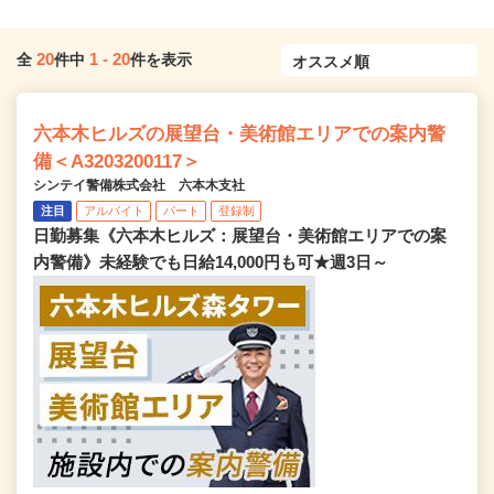
20
1
-
20
全
件中
件を表示
六本木ヒルズの展望台・美術館エリアでの案内警
備＜A3203200117＞
シンテイ警備株式会社 六本木支社
注目
アルバイト
パート
登録制
日勤募集《六本木ヒルズ：展望台・美術館エリアでの案
内警備》未経験でも日給14,000円も可★週3日～