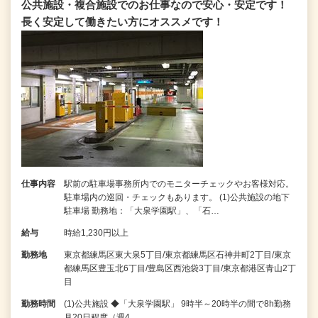
公共施設・複合施設でのお仕事なので安心・安定です！
長く安定して働きたい方にオススメです！
仕事内容
駅前の駐車場事務所内でのモニターチェックやお客様対応。
駐車場内の巡回・チェックもあります。 (1)公共施設の地下
駐車場 勤務地：「大泉学園駅」、「石…
給与
時給1,230円以上
勤務地
東京都練馬区東大泉5丁目/東京都練馬区石神井町2丁目/東京
都練馬区豊玉北6丁目/豊島区西池袋3丁目/東京都港区青山2丁
目
勤務時間
(1)公共施設 ◆「大泉学園駅」 9時半～20時半の間で8h勤務
月20日程度（週4…