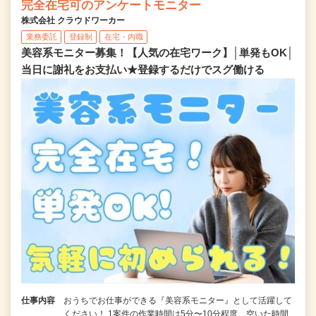
完全在宅可のアンケートモニター
株式会社 クラウドワーカー
業務委託
登録制
在宅・内職
美容系モニター募集！【人気の在宅ワーク】│単発もOK│
当日に謝礼をお支払い★登録するだけでスグ働ける
仕事内容
おうちでお仕事ができる『美容系モニター』として活躍して
ください！ 1案件の作業時間は5分〜10分程度。空いた時間