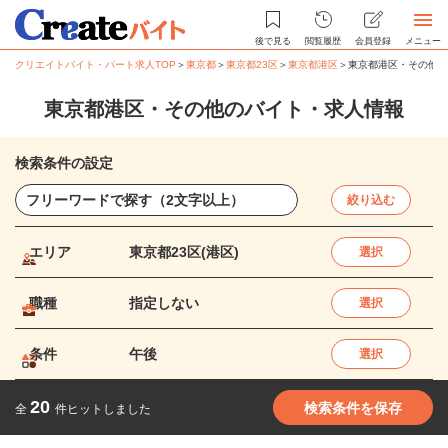
後で見る
閲覧履歴
会員登録
メニュー
クリエイトバイト・パート求人TOP
＞
東京都
＞
東京都23区
＞
東京都港区
＞
東京都港区・その他の
東京都港区・その他のバイト・求人情報
検索条件の設定
絞り込む
エリア
東京都23区(港区)
選択
職種
指定しない
選択
条件
午後
選択
20
検索条件を保存
全
件ヒットしました