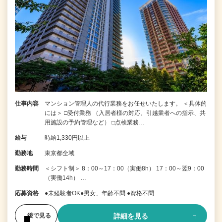
仕事内容
マンション管理人の代行業務をお任せいたします。 ＜具体的
には＞ □受付業務 （入居者様の対応、引越業者への指示、共
用施設の予約管理など） □点検業務…
給与
時給1,330円以上
勤務地
東京都全域
勤務時間
＜シフト制＞ 8：00～17：00（実働8h） 17：00～翌9：00
（実働14h） …
応募資格
●未経験者OK●男女、年齢不問 ●資格不問
詳細を見る
後で見る