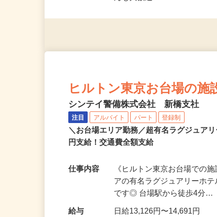
応募資格
18歳以上（例外事由2号／
んも⼤歓迎︕
ヒルトン東京お台場の施設警
シンテイ警備株式会社 新橋支社
注目
アルバイト
パート
登録制
＼お台場エリア勤務／超有名ラグジュアリ
円支給！交通費全額支給
仕事内容
《ヒルトン東京お台場での施
アの有名ラグジュアリーホ