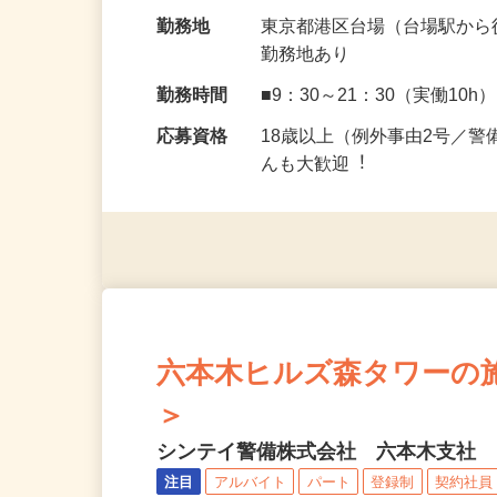
です◎ 台場駅から徒歩4分…
給与
日給13,126円〜14,691円
勤務地
東京都港区台場（台場駅から
勤務地あり
勤務時間
■9：30～21：30（実働10h
応募資格
18歳以上（例外事由2号／
んも⼤歓迎︕
六本木ヒルズ森タワーの施設
＞