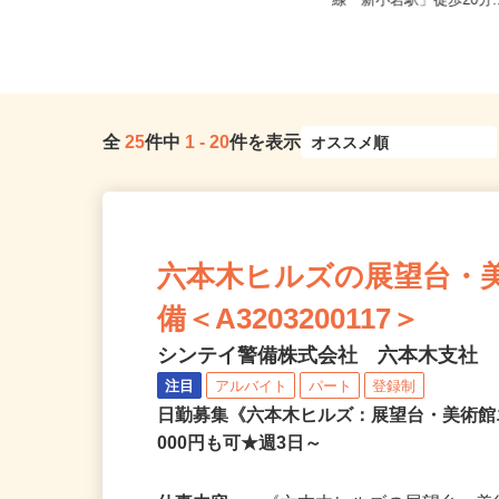
東京都港区三田/東京メトロ南北線
東京都江戸川区中央1-8-
「麻布十番駅」徒歩8分、都営大江...
線「新小岩駅」徒歩20分.
全
25
件中
1
-
20
件を表示
六本木ヒルズの展望台・
備＜A3203200117＞
シンテイ警備株式会社 六本木支社
注目
アルバイト
パート
登録制
日勤募集《六本木ヒルズ：展望台・美術館
000円も可★週3日～