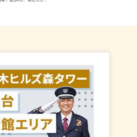
港区三田/東京メトロ南北線
東京都江戸川区中央1-8-21／JR総武
番駅」徒歩8分、都営大江...
線「新小岩駅」徒歩20分...