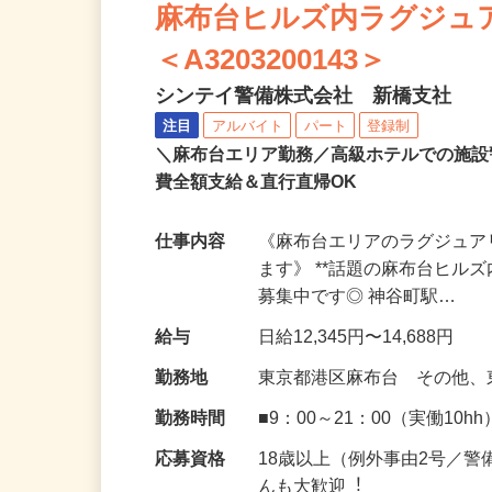
麻布台ヒルズ内ラグジュ
＜A3203200143＞
シンテイ警備株式会社 新橋支社
注目
アルバイト
パート
登録制
＼麻布台エリア勤務／高級ホテルでの施設
費全額支給＆直行直帰OK
仕事内容
《麻布台エリアのラグジュ
ます》 **話題の麻布台ヒル
募集中です◎ 神谷町駅…
給与
日給12,345円〜14,688円
勤務地
東京都港区麻布台 その他
勤務時間
■9：00～21：00（実働10hh