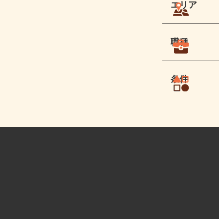
エリア
職種
条件