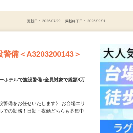
警備業法による）未経験・警備デビューさ
後で見
更新日： 2026/07/29 掲載終了日： 2026/09/01
備＜A3203200143＞
ーホテルで施設警備♪全員対象で総額8万
設警備をお任せいたします》 お台場エリ
テルでの勤務！日勤・夜勤どちらも募集中