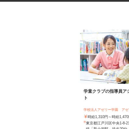
マンションの管理員
学童クラブの指導員ア
ト
住友不動産建物サービス株式会社/hkp260
31a
学校法人アゼリー学園 ア
時給1,600円
時給1,310円～時給1,4