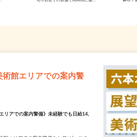
21／JR総武
東京都23区内等 ◆勤務地多数♪ご自
東京都
..
宅やお近くの店舗で間時間に働...
「麻布十
美術館エリアでの案内警
エリアでの案内警備》未経験でも日給14,