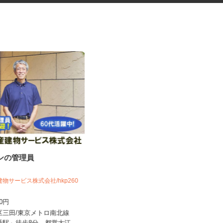
ョンの管理員
学童クラブの指導員アシスタン
ト
建物サービス株式会社/hkp260
学校法人アゼリー学園 アゼリー保育園
600円
時給1,310円～時給1,470円以上