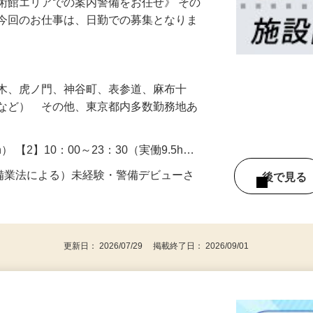
術館エリアでの案内警備をお任せ》 その
！今回のお仕事は、日勤での募集となりま
…
本木、虎ノ門、神谷町、表参道、麻布十
目など） その他、東京都内多数勤務地あ
h） 【2】10：00～23：30（実働9.5h…
警備業法による）未経験・警備デビューさ
後で見
更新日： 2026/07/29 掲載終了日： 2026/09/01