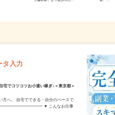
7（「赤羽駅」
東京都大田区大森東5-18-2（京急線
ノ門、
）
「大森町駅」より徒歩13分...
番、...
ータ入力
自宅でコツコツお小遣い稼ぎ♪＜東京都＞
い方へ。 自宅でできる・自分のペースで
━━━━━━━━━━━ ▼ こんなお仕事