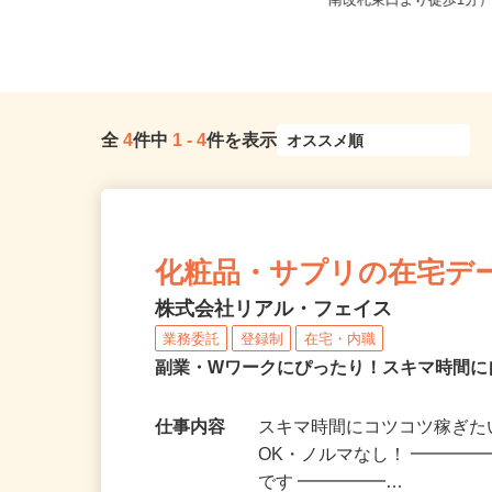
ノ門、神谷町、表参道、麻布十
東京都北区赤羽南1-8-
番、...
南改札東口より徒歩1分
全
4
件中
1
-
4
件を表示
化粧品・サプリの在宅デ
株式会社リアル・フェイス
業務委託
登録制
在宅・内職
副業・Wワークにぴったり！スキマ時間に
仕事内容
スキマ時間にコツコツ稼ぎた
OK・ノルマなし！ ━━━━