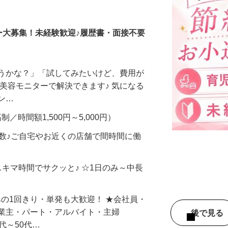
調査員・在宅モニター
ー大募集！未経験歓迎♪履歴書・面接不要
合うかな？」「試してみたいけど、費用が
、美容モニターで解決できます♪ 気になる
メン…
制／時間額1,500円～5,000円）
多数♪ご自宅やお近くの店舗で間時間に働
スキマ時間でサクッと♪ ☆1日のみ～中長
みの1回きり・単発も大歓迎！ ★会社員・