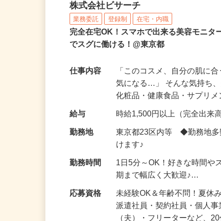
化粧品などに関する在宅
株式会社ビサーチ
業務委託
登録制
在宅・内職
完全在宅OK！スマホで出来る美容モニタ
でスグに働ける！@東京都
仕事内容
「このコスメ、自分の肌に
気になる…」 そんな気持ち
化粧品・健康食品・サプリ
給与
時給1,500円以上（完全出来高
勤務地
東京都23区内等 ◆勤務地
けます♪
勤務時間
1日5分～OK！好きな時間や
期まで幅広く大歓迎♪…
応募資格
未経験OK＆年齢不問！夏休