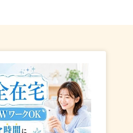
神谷町、表参道、麻布十
東京都北区赤羽南1-8-7（「赤羽駅」
南改札東口より徒歩1分）