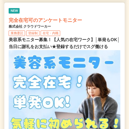
NEW
完全在宅可のアンケートモニター
株式会社 クラウドワーカー
業務委託
登録制
在宅・内職
美容系モニター募集！【人気の在宅ワーク】│単発もOK│
当日に謝礼をお支払い★登録するだけでスグ働ける