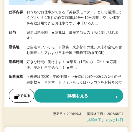
仕事内容
おうちでお仕事ができる『美容系モニター』として活躍して
ください！ 1案件の作業時間は5分〜10分程度。空いた時間
を有効活用できるお仕事です。 ◆【いろん…
給与
完全出来高制 ★謝礼は、最短で当日のうちに受け取れま
す！
勤務地
ご自宅※フルリモート勤務 東京都その他、東京都全域を含
む関東エリアおよび日本全国で勤務可能(在宅OK)
勤務時間
好きな時間に働けます！ ★単発（1日のみ）OK！ ★応募
後、即お仕事開始も可！ ★在…
応募資格
＜未経験者OK／年齢不問＞⇒★特に20代〜50代の女性の登
録多数★ ※スマートフォンもしくはパソコンをお持ちの方
詳細を見る
後で見る
更新日： 2026/07/31 掲載終了日： 2026/08/24
掲載終了まであと14日