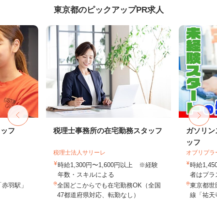
東京都のピックアップPR求人
タッフ
税理士事務所の在宅勤務スタッフ
ガソリン
ッフ
税理士法人サリーレ
オブリプラ
時給1,300円〜1,600円以上 ※経験
時給1,
年数・スキルによる
者はプラス
「赤羽駅」
全国どこからでも在宅勤務OK（全国
東京都世田
47都道府県対応、転勤なし）
線「祐天寺