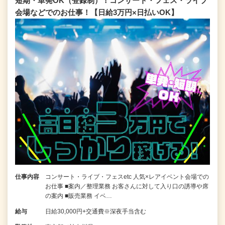
短期・単発OK（登録制）！コンサート・フェス・ライブ
会場などでのお仕事！【日給3万円×日払いOK】
仕事内容
コンサート・ライブ・フェスetc 人気×レアイベント会場での
お仕事 ■案内／整理業務 お客さんに対して入り口の誘導や席
の案内 ■販売業務 イベ…
給与
日給30,000円+交通費※深夜手当含む