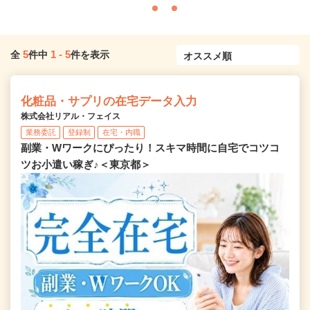
5
1
-
5
全
件中
件を表示
化粧品・サプリの在宅データ入力
株式会社リアル・フェイス
業務委託
登録制
在宅・内職
副業・Wワークにぴったり！スキマ時間に自宅でコツコ
ツお小遣い稼ぎ♪＜東京都＞