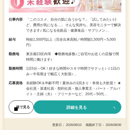
仕事内容
「このコスメ、自分の肌に合うかな？」「試してみたいけ
ど、費用が気になる…」 そんな気持ち、美容モニターで解決
できます♪ 気になる化粧品・健康食品・サプリメン…
給与
時給1,500円以上（完全出来高制／時間額1,500円～5,000
円）
勤務地
東京都23区内等 ◆勤務地多数♪ご自宅やお近くの店舗で間
時間に働けます♪
勤務時間
1日5分～OK！好きな時間やスキマ時間でサクッと♪ ☆1日の
み～中長期まで幅広く大歓迎♪…
応募資格
未経験OK＆年齢不問！夏休みの1回きり・単発も大歓迎！ ★
会社員・派遣社員・契約社員・個人事業主・パート・アルバ
イト・主婦（夫）・フリーターなど、20代～50代…
詳細を見る
後で見る
更新日： 2026/08/10 掲載終了日： 2026/08/30