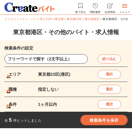
後で見る
閲覧履歴
会員登録
メニュー
クリエイトバイト・パート求人TOP
＞
東京都
＞
東京都23区
＞
東京都港区
＞
東京都港区・その他の
東京都港区・その他のバイト・求人情報
検索条件の設定
絞り込む
エリア
東京都23区(港区)
選択
職種
指定しない
選択
条件
1ヶ月以内
選択
5
検索条件を保存
全
件ヒットしました