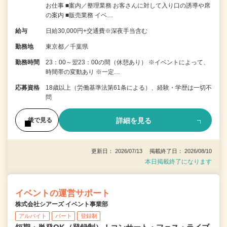
お仕事 ■案内／整理業務 お客さんに対して入り口の誘導や席
の案内 ■販売業務 イベ…
給与
日給30,000円+交通費※深夜手当含む
勤務地
東京都／千葉県
勤務時間
23：00～翌23：00の間（休憩あり） ※イベントによって、
時間帯の変動あり ※一定…
応募資格
18歳以上（労働基準法第61条による）、経験・学歴は一切不
問
詳細を見る
後で見る
更新日： 2026/07/13 掲載終了日： 2026/08/10
本日掲載終了になります
イベントの運営サポート
株式会社シアーズ イベント事業部
アルバイト
パート
登録制