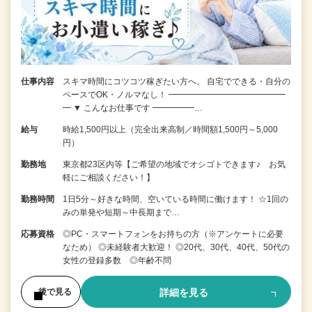
仕事内容
スキマ時間にコツコツ稼ぎたい方へ。 自宅でできる・自分の
ペースでOK・ノルマなし！ ━━━━━━━━━━━━━━
━ ▼ こんなお仕事です ━━━━━…
給与
時給1,500円以上（完全出来高制／時間額1,500円～5,000
円）
勤務地
東京都23区内等【ご希望の地域でオシゴトできます♪ お気
軽にご相談ください！】
勤務時間
1日5分～好きな時間、空いている時間に働けます！ ☆1回の
みの単発や短期～中長期まで…
応募資格
◎PC・スマートフォンをお持ちの方（※アンケートに必要
なため） ◎未経験者大歓迎！ ◎20代、30代、40代、50代の
女性の登録多数 ◎年齢不問
詳細を見る
後で見る