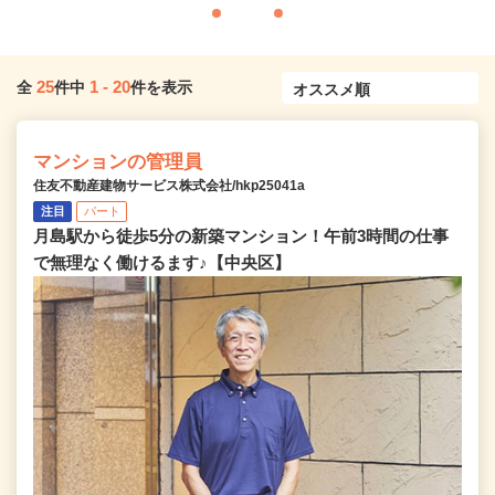
25
1
-
20
全
件中
件を表示
マンションの管理員
住友不動産建物サービス株式会社/hkp25041a
注目
パート
月島駅から徒歩5分の新築マンション！午前3時間の仕事
で無理なく働けるます♪【中央区】