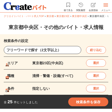
後で見る
閲覧履歴
会員登録
メニュー
クリエイトバイト・パート求人TOP
＞
東京都
＞
東京都23区
＞
東京都中央区
＞
東京都中央区・その
東京都中央区・その他のバイト・求人情報
検索条件の設定
絞り込む
エリア
東京都23区(中央区)
選択
職種
清掃・警備・設備(すべて)
選択
条件
指定しない
選択
25
検索条件を保存
全
件ヒットしました