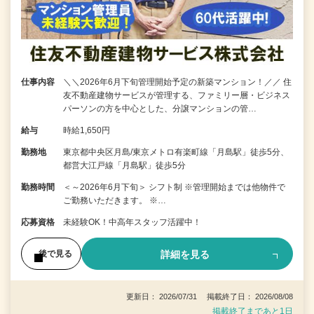
仕事内容
＼＼2026年6月下旬管理開始予定の新築マンション！／／ 住
友不動産建物サービスが管理する、ファミリー層・ビジネス
パーソンの方を中心とした、分譲マンションの管…
給与
時給1,650円
勤務地
東京都中央区月島/東京メトロ有楽町線「月島駅」徒歩5分、
都営大江戸線「月島駅」徒歩5分
勤務時間
＜～2026年6月下旬＞ シフト制 ※管理開始までは他物件で
ご勤務いただきます。 ※…
応募資格
未経験OK！中高年スタッフ活躍中！
詳細を見る
後で見る
更新日： 2026/07/31 掲載終了日： 2026/08/08
掲載終了まであと1日