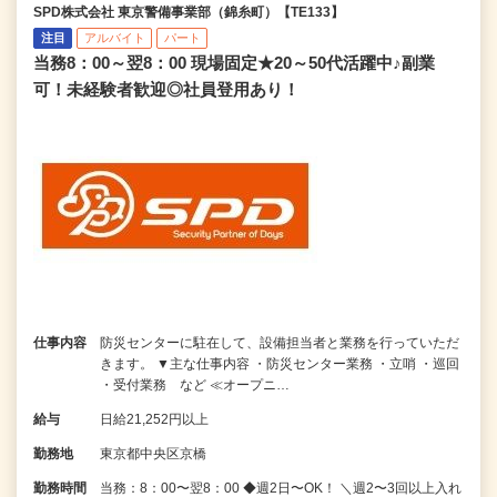
SPD株式会社 東京警備事業部（錦糸町）【TE133】
注目
アルバイト
パート
当務8：00～翌8：00 現場固定★20～50代活躍中♪副業
可！未経験者歓迎◎社員登用あり！
仕事内容
防災センターに駐在して、設備担当者と業務を行っていただ
きます。 ▼主な仕事内容 ・防災センター業務 ・立哨 ・巡回
・受付業務 など ≪オープニ…
給与
日給21,252円以上
勤務地
東京都中央区京橋
勤務時間
当務：8：00〜翌8：00 ◆週2日〜OK！ ＼週2〜3回以上入れ