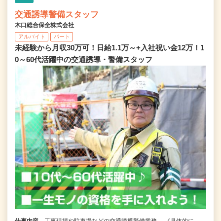
交通誘導警備スタッフ
木口総合保全株式会社
アルバイト
パート
未経験から月収30万可！日給1.1万～+入社祝い金12万！1
0～60代活躍中の交通誘導・警備スタッフ
仕事内容
工事現場や駐車場などの交通誘導警備業務。 《具体的に