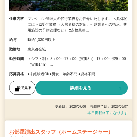
仕事内容
マンション管理人の代行業務をお任せいたします。 ＜具体的
には＞ □受付業務 （入居者様の対応、引越業者への指示、共
用施設の予約管理など） □点検業務…
給与
時給1,330円以上
勤務地
東京都全域
勤務時間
＜シフト制＞ 8：00～17：00（実働8h） 17：00～翌9：00
（実働14h） …
応募資格
●未経験者OK●男女、年齢不問 ●資格不問
詳細を見る
後で見る
更新日： 2026/07/06 掲載終了日： 2026/08/07
本日掲載終了になります
お部屋演出スタッフ（ホームステージャー）