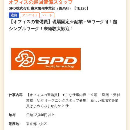
オフィスの巡回警備スタッフ
SPD株式会社 東京警備事業部（錦糸町）【TE120】
注目
アルバイト
パート
【オフィスの警備員】現場固定☆副業・Wワーク可！超
シンプルワーク！未経験大歓迎！
仕事内容
【オフィスの警備員】 ▼主な仕事内容 ・立哨 ・巡回 ・受付
業務 など オープニングスタッフ募集！ 新しい現場で警備
員はじめてみませんか？ 仕…
給与
日給12,346円以上
勤務地
東京都中央区