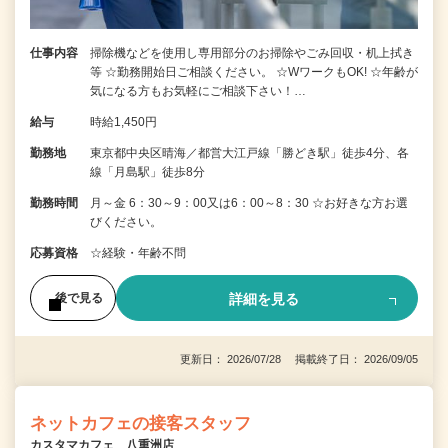
仕事内容
掃除機などを使用し専用部分のお掃除やごみ回収・机上拭き
等 ☆勤務開始日ご相談ください。 ☆WワークもOK! ☆年齢が
気になる方もお気軽にご相談下さい！…
給与
時給1,450円
勤務地
東京都中央区晴海／都営大江戸線「勝どき駅」徒歩4分、各
線「月島駅」徒歩8分
勤務時間
月～金 6：30～9：00又は6：00～8：30 ☆お好きな方お選
びください。
応募資格
☆経験・年齢不問
詳細を見る
後で見る
更新日： 2026/07/28 掲載終了日： 2026/09/05
ネットカフェの接客スタッフ
カスタマカフェ 八重洲店