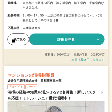
勤務地
東京都中央区他23区内・神奈川県内・埼玉県内・千葉県内な
ど近郊各地
勤務時間
9：00～17：50 ※上記の時間は支店勤務の場合です。 代務
要員として出勤の場合は各…
応募資格
未経験者歓迎！
詳細を見る
後で見る
更新日： 2026/07/24 掲載終了日： 2026/08/07
本日掲載終了になります
マンションの清掃指導員
近鉄住宅管理株式会社 首都圏事業本部
アルバイト
パート
清掃の経験や知識を活かせる☆2名募集！新しいスタート
を応援！ミドル・シニア世代活躍中！