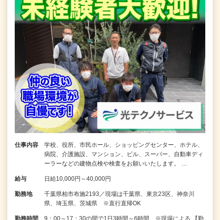
仕事内容
学校、役所、市民ホール、ショッピングセンター、ホテル、
病院、介護施設、マンション、ビル、スーパー、自動車ディ
ーラーなどの建物点検や検査をお願いいたします。 …
給与
日給10,000円～40,000円
勤務地
千葉県柏市布施2193／現場は千葉県、東京23区、神奈川
県、埼玉県、茨城県 ※直行直帰OK
勤務時間
9：00～17：30の間で1日3時間～6時間 ※現場による 【勤