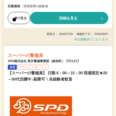
応募資格
清掃指導の経験者
詳細を見る
後で見る
更新日： 2026/07/28 掲載終了日： 2026/08/07
本日掲載終了になります
スーパーの警備員
SPD株式会社 東京警備事業部（錦糸町）【TE147】
注目
アルバイト
パート
【スーパーの警備員】 日勤 6：00～15：00 現場固定★20
～50代活躍中♪副業可！未経験者歓迎