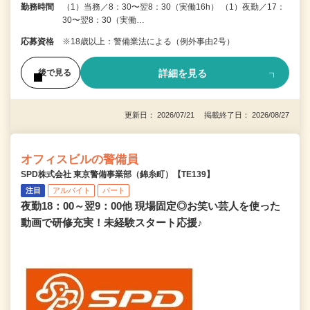
勤務時間
（1）当務／8：30〜翌8：30（実働16h） （1）夜勤／17：
30〜翌8：30（実働…
応募資格
※18歳以上：警備業法による（例外事由2号）
詳細を見る
後で見る
更新日： 2026/07/21 掲載終了日： 2026/08/27
オフィスビルの警備員
SPD株式会社 東京警備事業部（錦糸町）【TE139】
注目
アルバイト
パート
夜勤18：00～翌9：00他 現場固定◎お笑い芸人を使った
動画で研修充実！未経験スタート応援♪