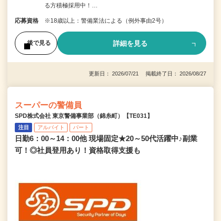
る方積極採用中！…
応募資格
※18歳以上：警備業法による（例外事由2号）
詳細を見る
後で見る
更新日： 2026/07/21 掲載終了日： 2026/08/27
スーパーの警備員
SPD株式会社 東京警備事業部（錦糸町）【TE031】
注目
アルバイト
パート
日勤6：00～14：00他 現場固定★20～50代活躍中♪副業
可！◎社員登用あり！資格取得支援も