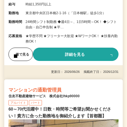
給与
時給1,350円以上
勤務地
東京都中央区日本橋2-1-16（「日本橋駅」徒歩1分）
勤務時間
24時間シフト制勤務 ◆週4日～、1日5時間～OK！ ◆シフト
自由・自己申告制 ★平…
応募資格
★学歴不問 ★フリーター大歓迎 ★WワークOK！ ★扶養内勤
務OK！
詳細を見る
後で見る
更新日： 2026/06/26 掲載終了日： 2026/12/31
マンションの通勤管理員
住友不動産建物サービス 株式会社/hkp90000
アルバイト
パート
60～70代活躍中！日数・時間等ご希望お聞かせくださ
い！貴方に合った勤務地を御紹介します【首都圏】