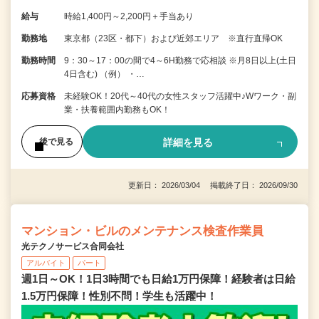
給与
時給1,400円～2,200円＋手当あり
勤務地
東京都（23区・都下）および近郊エリア ※直行直帰OK
勤務時間
9：30～17：00の間で4～6H勤務で応相談 ※月8日以上(土日
4日含む) （例） ・…
応募資格
未経験OK！20代～40代の女性スタッフ活躍中♪Wワーク・副
業・扶養範囲内勤務もOK！
詳細を見る
後で見る
更新日： 2026/03/04 掲載終了日： 2026/09/30
マンション・ビルのメンテナンス検査作業員
光テクノサービス合同会社
アルバイト
パート
週1日～OK！1日3時間でも日給1万円保障！経験者は日給
1.5万円保障！性別不問！学生も活躍中！