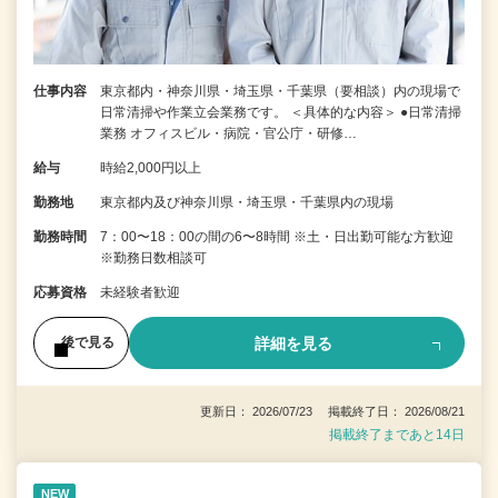
仕事内容
東京都内・神奈川県・埼玉県・千葉県（要相談）内の現場で
日常清掃や作業立会業務です。 ＜具体的な内容＞ ●日常清掃
業務 オフィスビル・病院・官公庁・研修…
給与
時給2,000円以上
勤務地
東京都内及び神奈川県・埼玉県・千葉県内の現場
勤務時間
7：00〜18：00の間の6〜8時間 ※土・日出勤可能な方歓迎
※勤務日数相談可
応募資格
未経験者歓迎
詳細を見る
後で見る
更新日： 2026/07/23 掲載終了日： 2026/08/21
掲載終了まであと14日
NEW