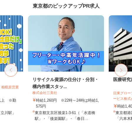
東京都のピックアップPR求人
フ
リサイクル資源の仕分け・分別・
医療研究
構内作業スタッ...
 相模原営業
株式会社三美社
日東グロー
ービス株式
円以上 ※勤
時給1,260円 ※22時～24時は時給1,
575円
時給1,4
「立川駅」
東京都文京区後楽1-3-61（「水道橋
東京都港区
駅」・「後楽園駅」・「春日...
「六本木駅