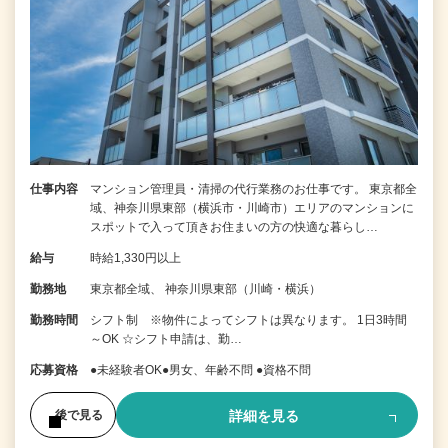
仕事内容
マンション管理員・清掃の代行業務のお仕事です。 東京都全
域、神奈川県東部（横浜市・川崎市）エリアのマンションに
スポットで入って頂きお住まいの方の快適な暮らし…
給与
時給1,330円以上
勤務地
東京都全域、 神奈川県東部（川崎・横浜）
勤務時間
シフト制 ※物件によってシフトは異なります。 1日3時間
～OK ☆シフト申請は、勤…
応募資格
●未経験者OK●男女、年齢不問 ●資格不問
詳細を見る
後で見る