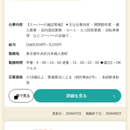
仕事内容
【スーパーの施設警備】 ▼主な仕事内容 ・開閉館作業 ・搬
入業務 ・店内巡回業務 ・カート・カゴ回収業務 ・自転車整
理 など スーパーの店舗で…
給与
日給8,918円～9,225円
勤務地
東京都中央区日本橋人形町
勤務時間
早番：6：00～14：00 遅番：15：00～23：00 ◆週2日～OK
フルタ…
応募資格
※18歳以上：警備業法による（例外事由2号）、未経験者歓
迎
詳細を見る
後で見る
更新日： 2026/07/21 掲載終了日： 2026/08/27