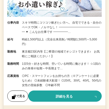
仕事内容
スキマ時間にコツコツ稼ぎたい方へ。 自宅でできる・自分の
ペースでOK・ノルマなし！ ━━━━━━━━━━━━━━
━ ▼ こんなお仕事です ━━━━━…
給与
時給1,500円以上（完全出来高制／時間額1,500円～5,000
円）
勤務地
東京都23区内等【ご希望の地域でオシゴトできます♪ お気
軽にご相談ください！】
勤務時間
1日5分～好きな時間、空いている時間に働けます！ ☆1回の
みの単発や短期～中長期まで…
応募資格
◎PC・スマートフォンをお持ちの方（※アンケートに必要
なため） ◎未経験者大歓迎！ ◎20代、30代、40代、50代の
女性の登録多数 ◎年齢不問
詳細を見る
後で見る