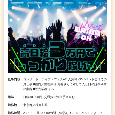
仕事内容
コンサート・ライブ・フェスetc 人気×レアイベント会場での
お仕事 ■案内／整理業務 お客さんに対して入り口の誘導や席
の案内 ■販売業務 イベ…
給与
日給30,000円+交通費※深夜手当含む
勤務地
東京都／神奈川県
勤務時間
23：00～翌23：00の間（休憩あり） ※イベントによって、