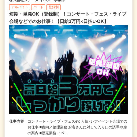
アルバイト
パート
登録制
短期・単発OK（登録制）！コンサート・フェス・ライブ
会場などでのお仕事！【日給3万円×日払いOK】
仕事内容
コンサート・ライブ・フェスetc 人気×レアイベント会場での
お仕事 ■案内／整理業務 お客さんに対して入り口の誘導や席
の案内 ■販売業務 イベ…