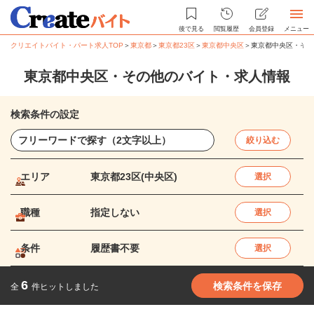
後で見る
閲覧履歴
会員登録
メニュー
クリエイトバイト・パート求人TOP
＞
東京都
＞
東京都23区
＞
東京都中央区
＞
東京都中央区・その
東京都中央区・その他のバイト・求人情報
検索条件の設定
絞り込む
エリア
東京都23区(中央区)
選択
職種
指定しない
選択
条件
履歴書不要
選択
6
検索条件を保存
全
件ヒットしました