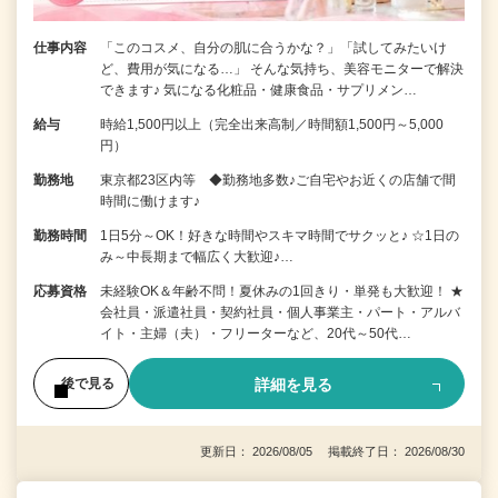
仕事内容
「このコスメ、自分の肌に合うかな？」「試してみたいけ
ど、費用が気になる…」 そんな気持ち、美容モニターで解決
できます♪ 気になる化粧品・健康食品・サプリメン…
給与
時給1,500円以上（完全出来高制／時間額1,500円～5,000
円）
勤務地
東京都23区内等 ◆勤務地多数♪ご自宅やお近くの店舗で間
時間に働けます♪
勤務時間
1日5分～OK！好きな時間やスキマ時間でサクッと♪ ☆1日の
み～中長期まで幅広く大歓迎♪…
応募資格
未経験OK＆年齢不問！夏休みの1回きり・単発も大歓迎！ ★
会社員・派遣社員・契約社員・個人事業主・パート・アルバ
イト・主婦（夫）・フリーターなど、20代～50代…
詳細を見る
後で見る
更新日： 2026/08/05 掲載終了日： 2026/08/30