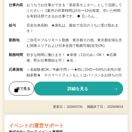
仕事内容
おうちでお仕事ができる『美容系モニター』として活躍して
ください！ 1案件の作業時間は5分〜10分程度。空いた時間
を有効活用できるお仕事です。 ◆【いろん…
給与
完全出来高制 ★謝礼は、最短で当日のうちに受け取れま
す！
勤務地
ご自宅※フルリモート勤務 東京都その他、東京都全域を含
む関東エリアおよび日本全国で勤務可能(在宅OK)
勤務時間
好きな時間に働けます！ ★単発（1日のみ）OK！ ★応募
後、即お仕事開始も可！ ★在…
応募資格
＜未経験者OK／年齢不問＞⇒★特に20代〜50代の女性の登
録多数★ ※スマートフォンもしくはパソコンをお持ちの方
詳細を見る
後で見る
更新日： 2026/07/31 掲載終了日： 2026/08/24
イベントの運営サポート
株式会社シアーズ イベント事業部