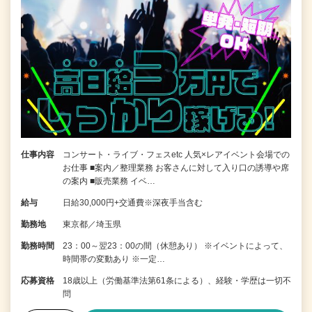
仕事内容
コンサート・ライブ・フェスetc 人気×レアイベント会場での
お仕事 ■案内／整理業務 お客さんに対して入り口の誘導や席
の案内 ■販売業務 イベ…
給与
日給30,000円+交通費※深夜手当含む
勤務地
東京都／埼玉県
勤務時間
23：00～翌23：00の間（休憩あり） ※イベントによって、
時間帯の変動あり ※一定…
応募資格
18歳以上（労働基準法第61条による）、経験・学歴は一切不
問