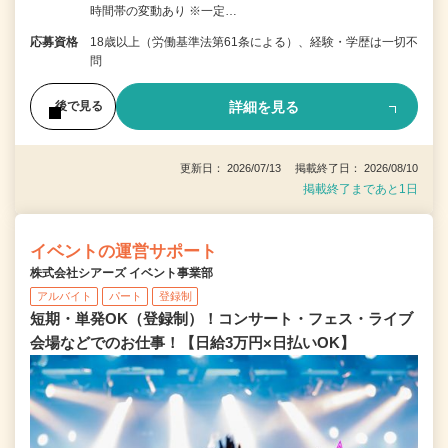
時間帯の変動あり ※一定…
応募資格
18歳以上（労働基準法第61条による）、経験・学歴は一切不
問
詳細を見る
後で見る
更新日： 2026/07/13 掲載終了日： 2026/08/10
掲載終了まであと1日
イベントの運営サポート
株式会社シアーズ イベント事業部
アルバイト
パート
登録制
短期・単発OK（登録制）！コンサート・フェス・ライブ
会場などでのお仕事！【日給3万円×日払いOK】