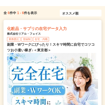
6
1
-
6
全
件中
件を表示
化粧品・サプリの在宅データ入力
株式会社リアル・フェイス
業務委託
登録制
在宅・内職
副業・Wワークにぴったり！スキマ時間に自宅でコツコ
ツお小遣い稼ぎ♪＜東京都＞