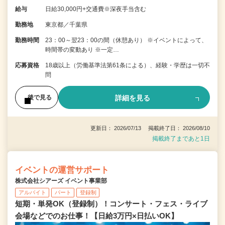
給与
日給30,000円+交通費※深夜手当含む
勤務地
東京都／千葉県
勤務時間
23：00～翌23：00の間（休憩あり） ※イベントによって、
時間帯の変動あり ※一定…
応募資格
18歳以上（労働基準法第61条による）、経験・学歴は一切不
問
詳細を見る
後で見る
更新日： 2026/07/13 掲載終了日： 2026/08/10
掲載終了まであと1日
イベントの運営サポート
株式会社シアーズ イベント事業部
アルバイト
パート
登録制
短期・単発OK（登録制）！コンサート・フェス・ライブ
会場などでのお仕事！【日給3万円×日払いOK】