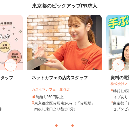
東京都のピックアップPR求人
スタッフ
ネットカフェの店内スタッフ
資料の電
株式会社ス
カスタマカフェ 赤羽店
時給1,4
ト
時給1,250円以上
ィブあり 
東京都北区赤羽南1-8-7（「赤羽駅」
東京都千代
帰
南改札東口より徒歩1分）
セブンビル