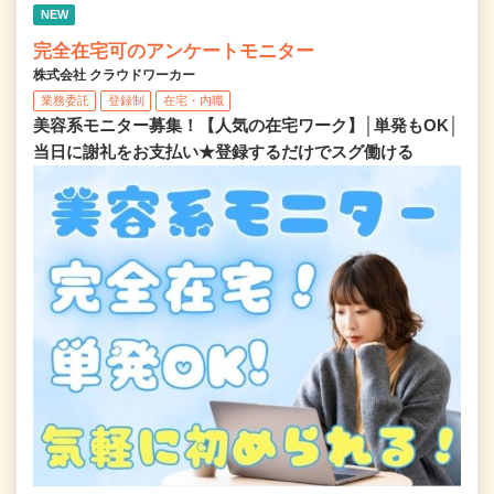
NEW
完全在宅可のアンケートモニター
株式会社 クラウドワーカー
業務委託
登録制
在宅・内職
美容系モニター募集！【人気の在宅ワーク】│単発もOK│
当日に謝礼をお支払い★登録するだけでスグ働ける