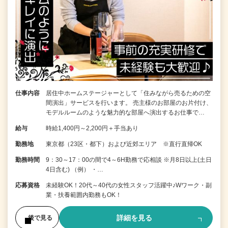
仕事内容
居住中ホームステージャーとして「住みながら売るための空
間演出」サービスを行います。 売主様のお部屋のお片付け、
モデルルームのような魅力的な部屋へ演出するお仕事で…
給与
時給1,400円～2,200円＋手当あり
勤務地
東京都（23区・都下）および近郊エリア ※直行直帰OK
勤務時間
9：30～17：00の間で4～6H勤務で応相談 ※月8日以上(土日
4日含む) （例） ・…
応募資格
未経験OK！20代～40代の女性スタッフ活躍中♪Wワーク・副
業・扶養範囲内勤務もOK！
詳細を見る
後で見る