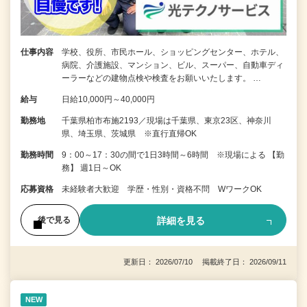
仕事内容
学校、役所、市民ホール、ショッピングセンター、ホテル、
病院、介護施設、マンション、ビル、スーパー、自動車ディ
ーラーなどの建物点検や検査をお願いいたします。 …
給与
日給10,000円～40,000円
勤務地
千葉県柏市布施2193／現場は千葉県、東京23区、神奈川
県、埼玉県、茨城県 ※直行直帰OK
勤務時間
9：00～17：30の間で1日3時間～6時間 ※現場による 【勤
務】 週1日～OK
応募資格
未経験者大歓迎 学歴・性別・資格不問 WワークOK
詳細を見る
後で見る
更新日： 2026/07/10 掲載終了日： 2026/09/11
NEW