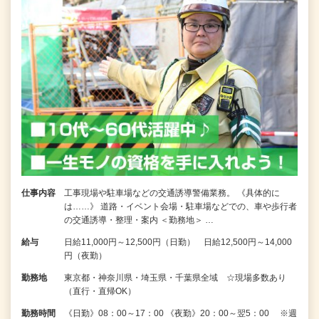
仕事内容
工事現場や駐車場などの交通誘導警備業務。 《具体的に
は……》 道路・イベント会場・駐車場などでの、車や歩行者
の交通誘導・整理・案内 ＜勤務地＞ …
給与
日給11,000円～12,500円（日勤） 日給12,500円～14,000
円（夜勤）
勤務地
東京都・神奈川県・埼玉県・千葉県全域 ☆現場多数あり
（直行・直帰OK）
勤務時間
《日勤》08：00～17：00 《夜勤》20：00～翌5：00 ※週