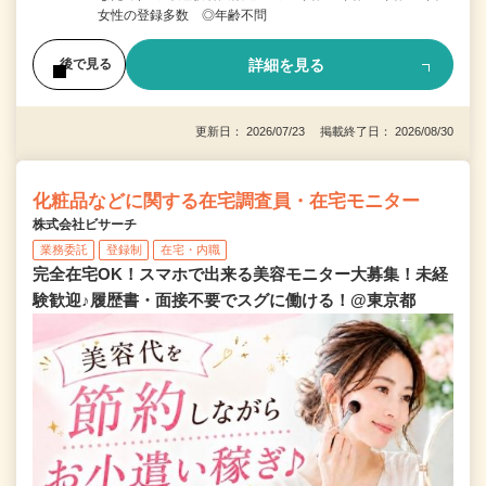
女性の登録多数 ◎年齢不問
詳細を見る
後で見る
更新日： 2026/07/23 掲載終了日： 2026/08/30
化粧品などに関する在宅調査員・在宅モニター
株式会社ビサーチ
業務委託
登録制
在宅・内職
完全在宅OK！スマホで出来る美容モニター大募集！未経
験歓迎♪履歴書・面接不要でスグに働ける！@東京都