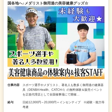
国各地へ♪メダリスト御用達の美容健康グッズ☆
仕事内容
スポーツ選手やメダリスト、著名人も数多く御用達の健康器
具（DENBA Health、CATCH-I）の無料体験＆販売イベント
を正規代理店として全国催事場にて開催…
給与
日給12,000円～20,000円＋インセンティブ ※経験・能力等
考慮