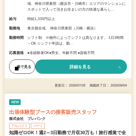
域、神奈川県東部（横浜市・川崎市）エリアのマンションに
スポットで入って頂きお住まいの方の快適な暮らし…
給与
時給1,330円以上
勤務地
東京都全域、 神奈川県東部（川崎・横浜）
勤務時間
シフト制 ※物件によってシフトは異なります。 1日3時間
～OK ☆シフト申請は、勤…
応募資格
●未経験者OK●男女、年齢不問 ●資格不問
詳細を見る
後で見る
更新日： 2026/07/28 掲載終了日： 2026/09/04
NEW
出張体験型ブースの接客販売スタッフ
株式会社 プレバンク
アルバイト
パート
知識ゼロOK！週2～3日勤務で月収30万も！旅行感覚で全