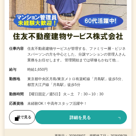
仕事内容
住友不動産建物サービスが管理する、ファミリー層・ビジネ
スパーソンの方を中心とした、分譲マンションの管理人さん
業務をお任せします。 管理開始までは研修もかねて他…
給与
時給1,650円
勤務地
東京都中央区月島/東京メトロ有楽町線「月島駅」徒歩5分、
都営大江戸線「月島駅」徒歩5分
勤務時間
【曜日固定／週5日】 火～土 7：30～10：30
応募資格
未経験OK！中高年スタッフ活躍中！
詳細を見る
後で見る
更新日： 2026/08/07 掲載終了日： 2026/08/29