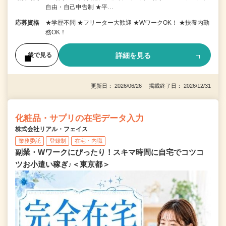
自由・自己申告制 ★平…
応募資格
★学歴不問 ★フリーター大歓迎 ★WワークOK！ ★扶養内勤
務OK！
詳細を見る
後で見る
更新日： 2026/06/26 掲載終了日： 2026/12/31
化粧品・サプリの在宅データ入力
株式会社リアル・フェイス
業務委託
登録制
在宅・内職
副業・Wワークにぴったり！スキマ時間に自宅でコツコ
ツお小遣い稼ぎ♪＜東京都＞