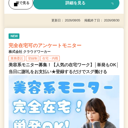
詳細を見る
後で見る
更新日： 2026/08/05 掲載終了日： 2026/08/30
NEW
完全在宅可のアンケートモニター
株式会社 クラウドワーカー
業務委託
登録制
在宅・内職
美容系モニター募集！【人気の在宅ワーク】│単発もOK│
当日に謝礼をお支払い★登録するだけでスグ働ける