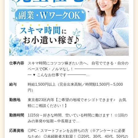
仕事内容
スキマ時間にコツコツ稼ぎたい方へ。 自宅でできる・自分の
ペースでOK・ノルマなし！ ━━━━━━━━━━━━━━
━ ▼ こんなお仕事です ━━━━━…
給与
時給1,500円以上（完全出来高制／時間額1,500円～5,000
円）
勤務地
東京都23区内等【ご希望の地域でオシゴトできます♪ お気
軽にご相談ください！】
勤務時間
1日5分～好きな時間、空いている時間に働けます！ ☆1回の
みの単発や短期～中長期まで…
応募資格
◎PC・スマートフォンをお持ちの方（※アンケートに必要
なため） ◎未経験者大歓迎！ ◎20代、30代、40代、50代の