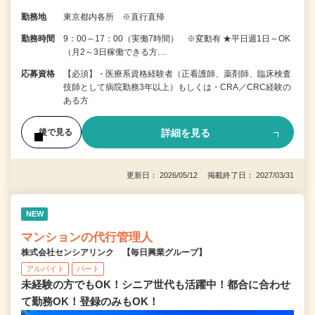
勤務地
東京都内各所 ※直行直帰
勤務時間
9：00～17：00（実働7時間） ※変動有 ★平日週1日～OK
（月2～3日稼働できる方…
応募資格
【必須】・医療系資格経験者（正看護師、薬剤師、臨床検査
技師として病院勤務3年以上）もしくは・CRA／CRC経験の
ある方
詳細を見る
後で見る
更新日： 2026/05/12 掲載終了日： 2027/03/31
NEW
マンションの代行管理人
株式会社センシアリンク 【毎日興業グループ】
アルバイト
パート
未経験の方でもOK！シニア世代も活躍中！都合に合わせ
て勤務OK！登録のみもOK！