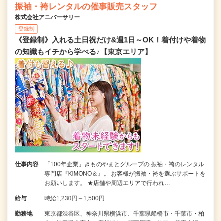
振袖・袴レンタルの催事販売スタッフ
株式会社アニバーサリー
登録制
《登録制》入れる土日祝だけ&週1日～OK！着付けや着物
の知識もイチから学べる♪【東京エリア】
仕事内容
「100年企業」きものやまとグループの 振袖・袴のレンタル
専門店『KIMONO＆』。 お客様が振袖・袴を選ぶサポートを
お願いします。 ★店舗や周辺エリアで行われ…
給与
時給1,230円～1,500円
勤務地
東京都渋谷区、神奈川県横浜市、千葉県船橋市・千葉市・柏