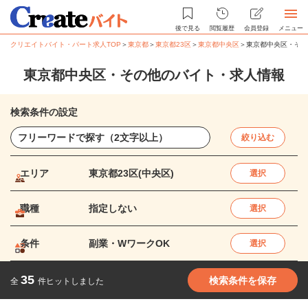
後で見る
閲覧履歴
会員登録
メニュー
クリエイトバイト・パート求人TOP
＞
東京都
＞
東京都23区
＞
東京都中央区
＞
東京都中央区・その
東京都中央区・その他のバイト・求人情報
検索条件の設定
絞り込む
エリア
東京都23区(中央区)
選択
職種
指定しない
選択
条件
副業・WワークOK
選択
35
検索条件を保存
全
件ヒットしました