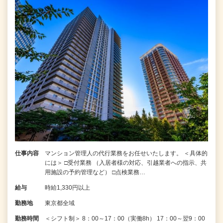
仕事内容
マンション管理人の代行業務をお任せいたします。 ＜具体的
には＞ □受付業務 （入居者様の対応、引越業者への指示、共
用施設の予約管理など） □点検業務…
給与
時給1,330円以上
勤務地
東京都全域
勤務時間
＜シフト制＞ 8：00～17：00（実働8h） 17：00～翌9：00