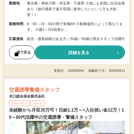
勤務地
東京都・神奈川県・埼玉県・千葉県 ※他にも全国に出店会場
あり（旅行感覚で遠方現場に参加したいという方も大歓
迎！）
勤務時間
9：00～19：00の間で実働8H ※勤務場所によって異なりま
す。 ※週2～3日程度か…
応募資格
販売・接客経験がある方／30歳～58歳の男女スタッフ活躍中
詳細を見る
後で見る
更新日： 2026/08/04 掲載終了日： 2026/09/11
交通誘導警備スタッフ
木口総合保全株式会社
アルバイト
パート
未経験から月収30万可！日給1.1万～+入社祝い金12万！1
0～60代活躍中の交通誘導・警備スタッフ