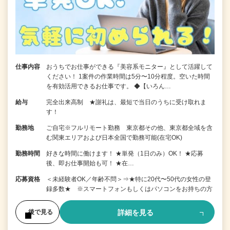
仕事内容
おうちでお仕事ができる『美容系モニター』として活躍して
ください！ 1案件の作業時間は5分〜10分程度。空いた時間
を有効活用できるお仕事です。 ◆【いろん…
給与
完全出来高制 ★謝礼は、最短で当日のうちに受け取れま
す！
勤務地
ご自宅※フルリモート勤務 東京都その他、東京都全域を含
む関東エリアおよび日本全国で勤務可能(在宅OK)
勤務時間
好きな時間に働けます！ ★単発（1日のみ）OK！ ★応募
後、即お仕事開始も可！ ★在…
応募資格
＜未経験者OK／年齢不問＞⇒★特に20代〜50代の女性の登
録多数★ ※スマートフォンもしくはパソコンをお持ちの方
詳細を見る
後で見る