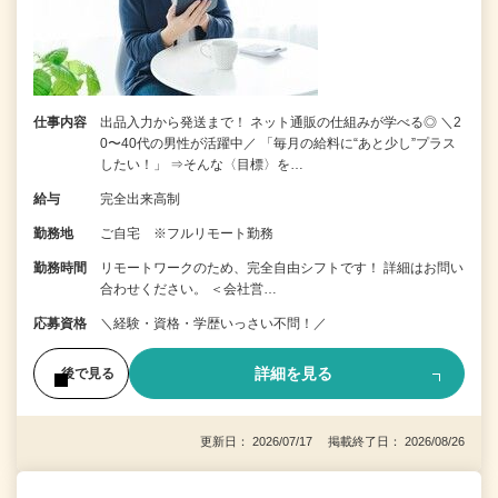
仕事内容
出品入力から発送まで！ ネット通販の仕組みが学べる◎ ＼2
0〜40代の男性が活躍中／ 「毎月の給料に“あと少し”プラス
したい！」 ⇒そんな〈目標〉を…
給与
完全出来高制
勤務地
ご自宅 ※フルリモート勤務
勤務時間
リモートワークのため、完全自由シフトです！ 詳細はお問い
合わせください。 ＜会社営…
応募資格
＼経験・資格・学歴いっさい不問！／
詳細を見る
後で見る
更新日： 2026/07/17 掲載終了日： 2026/08/26