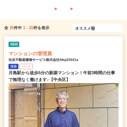
35
1
-
20
全
件中
件を表示
NEW
マンションの管理員
住友不動産建物サービス株式会社/hkp25041a
注目
パート
月島駅から徒歩5分の新築マンション！午前3時間の仕事
で無理なく働けます♪【中央区】