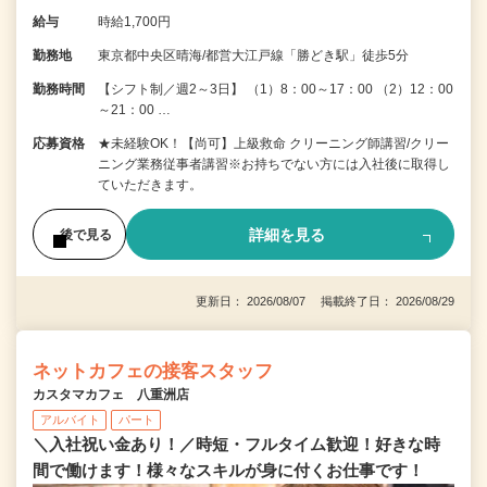
給与
時給1,700円
勤務地
東京都中央区晴海/都営大江戸線「勝どき駅」徒歩5分
勤務時間
【シフト制／週2～3日】 （1）8：00～17：00 （2）12：00
～21：00 …
応募資格
★未経験OK！【尚可】上級救命 クリーニング師講習/クリー
ニング業務従事者講習※お持ちでない方には入社後に取得し
ていただきます。
詳細を見る
後で見る
更新日： 2026/08/07 掲載終了日： 2026/08/29
ネットカフェの接客スタッフ
カスタマカフェ 八重洲店
アルバイト
パート
＼入社祝い金あり！／時短・フルタイム歓迎！好きな時
間で働けます！様々なスキルが身に付くお仕事です！