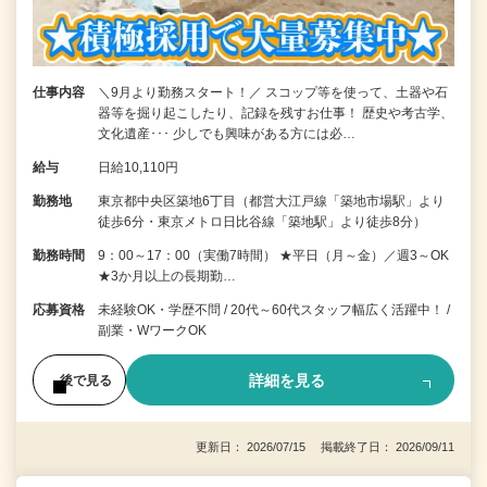
仕事内容
＼9月より勤務スタート！／ スコップ等を使って、土器や石
器等を掘り起こしたり、記録を残すお仕事！ 歴史や考古学、
文化遺産･･･ 少しでも興味がある方には必…
給与
日給10,110円
勤務地
東京都中央区築地6丁目（都営大江戸線「築地市場駅」より
徒歩6分・東京メトロ日比谷線「築地駅」より徒歩8分）
勤務時間
9：00～17：00（実働7時間） ★平日（月～金）／週3～OK
★3か月以上の長期勤…
応募資格
未経験OK・学歴不問 / 20代～60代スタッフ幅広く活躍中！ /
副業・WワークOK
詳細を見る
後で見る
更新日： 2026/07/15 掲載終了日： 2026/09/11