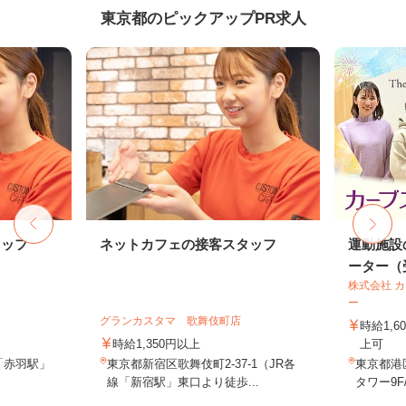
東京都のピックアップPR求人
タッフ
ネットカフェの接客スタッフ
運動施設
ーター（受
株式会社 
ー
グランカスタマ 歌舞伎町店
時給1,
時給1,350円以上
上可
「赤羽駅」
東京都新宿区歌舞伎町2-37-1（JR各
東京都港
線「新宿駅」東口より徒歩...
タワー9F