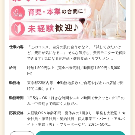
仕事内容
「このコスメ、自分の肌に合うかな？」「試してみたいけ
ど、費用が気になる…」 そんな気持ち、美容モニターで解決
できます♪ 気になる化粧品・健康食品・サプリメン…
給与
時給1,500円以上（完全出来高制／時間額1,500円～5,000
円）
勤務地
東京都23区内等 ◆勤務地多数♪ご自宅やお近くの店舗で間
時間に働けます♪
勤務時間
1日5分～OK！好きな時間やスキマ時間でサクッと♪ ☆1日の
み～中長期まで幅広く大歓迎♪…
応募資格
未経験OK＆年齢不問！夏休みの1回きり・単発も大歓迎！ ★
会社員・派遣社員・契約社員・個人事業主・パート・アルバ
イト・主婦（夫）・フリーターなど、20代～50代…