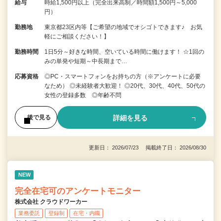
給与
時給1,500円以上（完全出来高制／時間額1,500円～5,000
円）
勤務地
東京都23区内等【ご希望の地域でオシゴトできます♪ お気
軽にご相談ください！】
勤務時間
1日5分～好きな時間、空いている時間に働けます！ ☆1回の
みの単発や短期～中長期まで…
応募資格
◎PC・スマートフォンをお持ちの方（※アンケートに必要
なため） ◎未経験者大歓迎！ ◎20代、30代、40代、50代の
女性の登録多数 ◎年齢不問
詳細を見る
後で見る
更新日： 2026/07/23 掲載終了日： 2026/08/30
NEW
完全在宅可のアンケートモニター
株式会社 クラウドワーカー
業務委託
登録制
在宅・内職