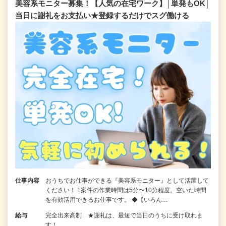
美容系モニター募集！【人気の在宅ワーク】│単発もOK│
当日に謝礼をお支払い★登録するだけでスグ働ける
仕事内容
おうちでお仕事ができる『美容系モニター』として活躍して
ください！ 1案件の作業時間は5分〜10分程度。空いた時間
を有効活用できるお仕事です。 ◆【いろん…
給与
完全出来高制 ★謝礼は、最短で当日のうちに受け取れま
す！