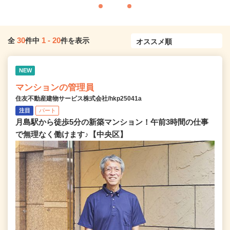
30
1
-
20
全
件中
件を表示
NEW
マンションの管理員
住友不動産建物サービス株式会社/hkp25041a
注目
パート
月島駅から徒歩5分の新築マンション！午前3時間の仕事
で無理なく働けます♪【中央区】