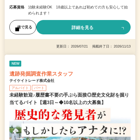
応募資格
治験未経験OK 18歳以上であれば初めての方も安心して始
められます！
詳細を見る
後で見る
更新日： 2026/07/21 掲載終了日： 2026/11/13
NEW
遺跡発掘調査作業スタッフ
テイケイトレード株式会社
アルバイト
パート
未経験歓迎♪履歴書不要の手ぶら面接◎歴史文化財を掘り
当てるバイト【週3日～◆10名以上の大募集】