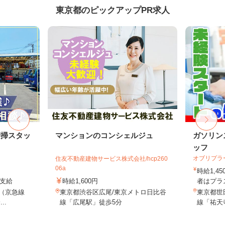
東京都のピックアップPR求人
清掃スタッ
マンションのコンシェルジュ
ガソリン
ッフ
オブリプラ
住友不動産建物サービス株式会社/hcp260
06a
時給1,
費支給
時給1,600円
者はプラス
2（京急線
東京都渋谷区広尾/東京メトロ日比谷
東京都世田
..
線「広尾駅」徒歩5分
線「祐天寺