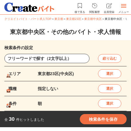
後で見る
閲覧履歴
会員登録
メニュー
クリエイトバイト・パート求人TOP
＞
東京都
＞
東京都23区
＞
東京都中央区
＞
東京都中央区・その
東京都中央区・その他のバイト・求人情報
検索条件の設定
絞り込む
エリア
東京都23区(中央区)
選択
職種
指定しない
選択
条件
朝
選択
30
検索条件を保存
全
件ヒットしました