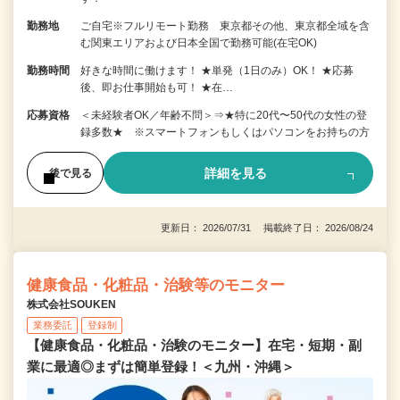
勤務地
ご自宅※フルリモート勤務 東京都その他、東京都全域を含
む関東エリアおよび日本全国で勤務可能(在宅OK)
勤務時間
好きな時間に働けます！ ★単発（1日のみ）OK！ ★応募
後、即お仕事開始も可！ ★在…
応募資格
＜未経験者OK／年齢不問＞⇒★特に20代〜50代の女性の登
録多数★ ※スマートフォンもしくはパソコンをお持ちの方
詳細を見る
後で見る
更新日： 2026/07/31 掲載終了日： 2026/08/24
健康食品・化粧品・治験等のモニター
株式会社SOUKEN
業務委託
登録制
【健康食品・化粧品・治験のモニター】在宅・短期・副
業に最適◎まずは簡単登録！＜九州・沖縄＞