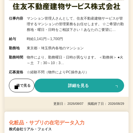
仕事内容
マンション管理人さんとして、住友不動産建物サービスが管
理するマンションの管理業務をお任せします。 ☆ご希望の勤
務地・曜日・日時をご相談下さい！あなたのご要望に…
給与
時給1,141円～1,700円
勤務地
東京都・埼玉県内各地のマンション
勤務時間
物件により、勤務曜日・日時が異なります。 ＜勤務例＞ ●火
～土 7：30～10：3…
応募資格
☆経験不問（物件によりPC操作あり）
詳細を見る
後で見る
更新日： 2026/08/07 掲載終了日： 2026/08/29
化粧品・サプリの在宅データ入力
株式会社リアル・フェイス