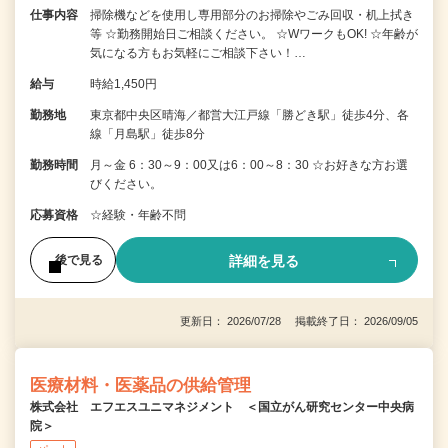
仕事内容
掃除機などを使用し専用部分のお掃除やごみ回収・机上拭き
等 ☆勤務開始日ご相談ください。 ☆WワークもOK! ☆年齢が
気になる方もお気軽にご相談下さい！…
給与
時給1,450円
勤務地
東京都中央区晴海／都営大江戸線「勝どき駅」徒歩4分、各
線「月島駅」徒歩8分
勤務時間
月～金 6：30～9：00又は6：00～8：30 ☆お好きな方お選
びください。
応募資格
☆経験・年齢不問
詳細を見る
後で見る
更新日： 2026/07/28 掲載終了日： 2026/09/05
医療材料・医薬品の供給管理
株式会社 エフエスユニマネジメント ＜国立がん研究センター中央病
院＞