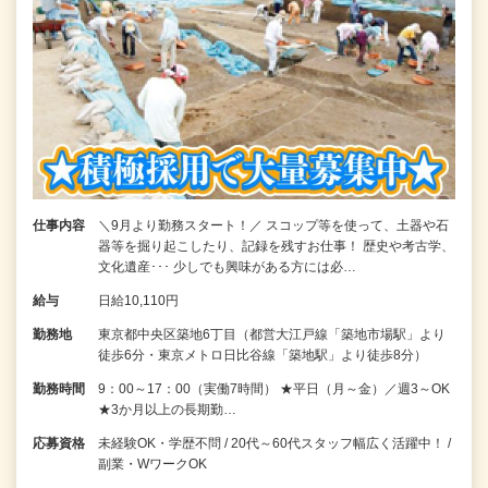
仕事内容
＼9月より勤務スタート！／ スコップ等を使って、土器や石
器等を掘り起こしたり、記録を残すお仕事！ 歴史や考古学、
文化遺産･･･ 少しでも興味がある方には必…
給与
日給10,110円
勤務地
東京都中央区築地6丁目（都営大江戸線「築地市場駅」より
徒歩6分・東京メトロ日比谷線「築地駅」より徒歩8分）
勤務時間
9：00～17：00（実働7時間） ★平日（月～金）／週3～OK
★3か月以上の長期勤…
応募資格
未経験OK・学歴不問 / 20代～60代スタッフ幅広く活躍中！ /
副業・WワークOK