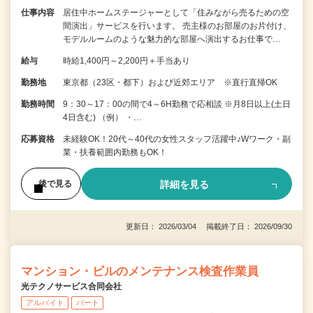
仕事内容
居住中ホームステージャーとして「住みながら売るための空
間演出」サービスを行います。 売主様のお部屋のお片付け、
モデルルームのような魅力的な部屋へ演出するお仕事で…
給与
時給1,400円～2,200円＋手当あり
勤務地
東京都（23区・都下）および近郊エリア ※直行直帰OK
勤務時間
9：30～17：00の間で4～6H勤務で応相談 ※月8日以上(土日
4日含む) （例） ・…
応募資格
未経験OK！20代～40代の女性スタッフ活躍中♪Wワーク・副
業・扶養範囲内勤務もOK！
詳細を見る
後で見る
更新日： 2026/03/04 掲載終了日： 2026/09/30
マンション・ビルのメンテナンス検査作業員
光テクノサービス合同会社
アルバイト
パート