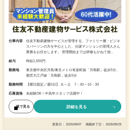
仕事内容
住友不動産建物サービスが管理する、ファミリー層・ビジネ
スパーソンの方を中心とした、分譲マンションの管理人さん
業務をお任せします。 管理開始までは研修もかねて他…
給与
時給1,650円
勤務地
東京都中央区月島/東京メトロ有楽町線「月島駅」徒歩5分、
都営大江戸線「月島駅」徒歩5分
勤務時間
【曜日固定／週5日】 火～土 7：30～10：30
応募資格
未経験OK！中高年スタッフ活躍中！
詳細を見る
後で見る
更新日： 2026/08/07 掲載終了日： 2026/08/29