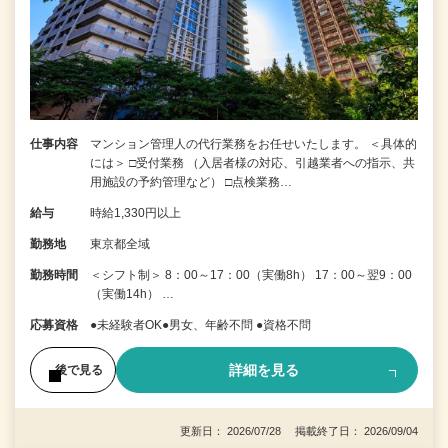
仕事内容
マンション管理人の代行業務をお任せいたします。 ＜具体的
には＞ □受付業務 （入居者様の対応、引越業者への指示、共
用施設の予約管理など） □点検業務…
給与
時給1,330円以上
勤務地
東京都全域
勤務時間
＜シフト制＞ 8：00～17：00（実働8h） 17：00～翌9：00
（実働14h） …
応募資格
●未経験者OK●男女、年齢不問 ●資格不問
詳細を見る
後で見る
更新日： 2026/07/28 掲載終了日： 2026/09/04