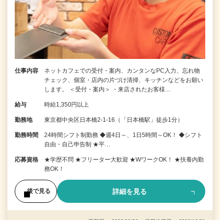
仕事内容
ネットカフェでの受付・案内、カンタンなPC入力、忘れ物
チェック、個室・店内の片づけ清掃、キッチンなどをお願い
します。 ＜受付・案内＞ ・来店されたお客様…
給与
時給1,350円以上
勤務地
東京都中央区日本橋2-1-16（「日本橋駅」徒歩1分）
勤務時間
24時間シフト制勤務 ◆週4日～、1日5時間～OK！ ◆シフト
自由・自己申告制 ★平…
応募資格
★学歴不問 ★フリーター大歓迎 ★WワークOK！ ★扶養内勤
務OK！
詳細を見る
後で見る