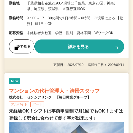
勤務地
千葉県柏市布施2193／現場は千葉県、東京23区、神奈川
県、埼玉県、茨城県 ※直行直帰OK
勤務時間
9：00～17：30の間で1日3時間～6時間 ※現場による 【勤
務】 週1日～OK
応募資格
未経験者大歓迎 学歴・性別・資格不問 WワークOK
詳細を見る
後で見る
更新日： 2026/07/10 掲載終了日： 2026/09/11
NEW
マンションの代行管理人・清掃スタッフ
株式会社 センシアリンク 【毎日興業グループ】
アルバイト
パート
未経験OK！シフトは事前申告制で月1回でもOK！まずは
登録して都合に合わせて働く事が出来ます♪