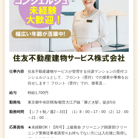
仕事内容
住友不動産建物サービスが管理する分譲マンションの受付コ
ンシェルジュとして、 フロント（受付）での接客や事務をお
任せします！ フロント（受付）での、接客及…
給与
時給1,700円
勤務地
東京都中央区晴海/都営大江戸線「勝どき駅」徒歩5分
勤務時間
【シフト制／週2～3日】 （1）8：00～17：00 （2）12：00
～21：00 …
応募資格
★未経験OK！【尚可】上級救命 クリーニング師講習/クリー
ニング業務従事者講習※お持ちでない方には入社後に取得し