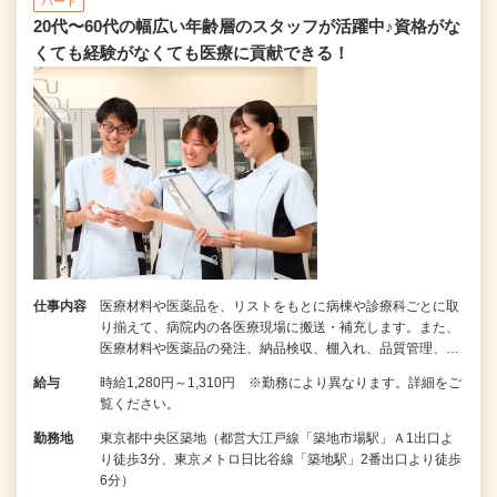
パート
20代〜60代の幅広い年齢層のスタッフが活躍中♪資格がな
くても経験がなくても医療に貢献できる！
仕事内容
医療材料や医薬品を、リストをもとに病棟や診療科ごとに取
り揃えて、病院内の各医療現場に搬送・補充します。また、
医療材料や医薬品の発注、納品検収、棚入れ、品質管理、…
給与
時給1,280円～1,310円 ※勤務により異なります。詳細をご
覧ください。
勤務地
東京都中央区築地（都営大江戸線「築地市場駅」Ａ1出口よ
り徒歩3分、東京メトロ日比谷線「築地駅」2番出口より徒歩
6分）