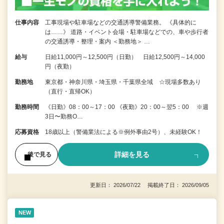
仕事内容
工事現場や駐車場などの交通誘導警備業務。 《具体的に
は……》 道路・イベント会場・駐車場などでの、車や歩行者
の交通誘導・整理・案内 ＜勤務地＞ …
給与
日給11,000円～12,500円（日勤） 日給12,500円～14,000
円（夜勤）
勤務地
東京都・神奈川県・埼玉県・千葉県全域 ☆現場多数あり
（直行・直帰OK）
勤務時間
《日勤》08：00～17：00 《夜勤》20：00～翌5：00 ※週
3日〜勤務O…
応募資格
18歳以上（警備業法による※例外事由2号）、未経験OK！
詳細を見る
後で見る
更新日： 2026/07/22 掲載終了日： 2026/09/05
NEW