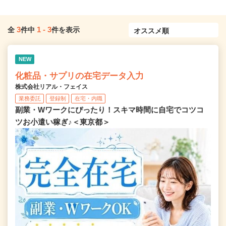
3
1
-
3
全
件中
件を表示
NEW
化粧品・サプリの在宅データ入力
株式会社リアル・フェイス
業務委託
登録制
在宅・内職
副業・Wワークにぴったり！スキマ時間に自宅でコツコ
ツお小遣い稼ぎ♪＜東京都＞