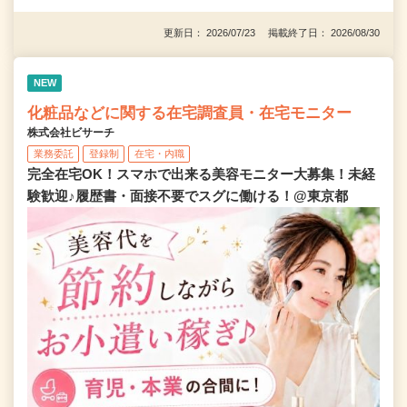
更新日： 2026/07/23 掲載終了日： 2026/08/30
NEW
化粧品などに関する在宅調査員・在宅モニター
株式会社ビサーチ
業務委託
登録制
在宅・内職
完全在宅OK！スマホで出来る美容モニター大募集！未経
験歓迎♪履歴書・面接不要でスグに働ける！@東京都