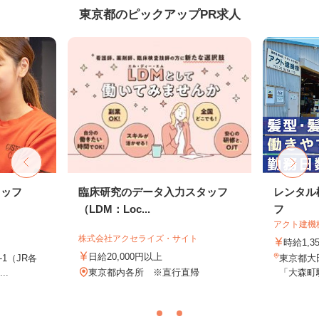
東京都のピックアップPR求人
タッフ
臨床研究のデータ入力スタッフ
レンタル
（LDM：Loc...
フ
アクト建機
株式会社アクセライズ・サイト
時給1,
日給20,000円以上
-1（JR各
東京都大田
..
東京都内各所 ※直行直帰
「大森町駅