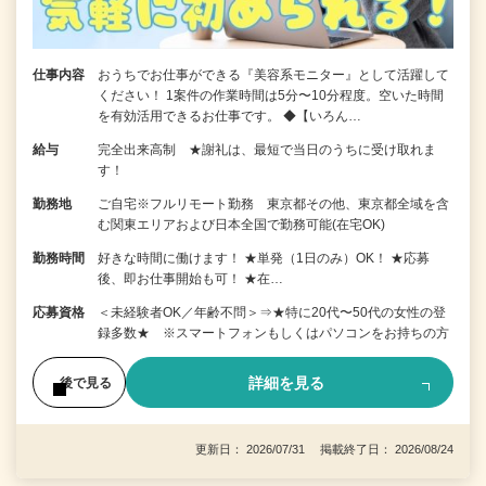
仕事内容
おうちでお仕事ができる『美容系モニター』として活躍して
ください！ 1案件の作業時間は5分〜10分程度。空いた時間
を有効活用できるお仕事です。 ◆【いろん…
給与
完全出来高制 ★謝礼は、最短で当日のうちに受け取れま
す！
勤務地
ご自宅※フルリモート勤務 東京都その他、東京都全域を含
む関東エリアおよび日本全国で勤務可能(在宅OK)
勤務時間
好きな時間に働けます！ ★単発（1日のみ）OK！ ★応募
後、即お仕事開始も可！ ★在…
応募資格
＜未経験者OK／年齢不問＞⇒★特に20代〜50代の女性の登
録多数★ ※スマートフォンもしくはパソコンをお持ちの方
詳細を見る
後で見る
更新日： 2026/07/31 掲載終了日： 2026/08/24