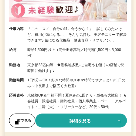
仕事内容
「このコスメ、自分の肌に合うかな？」「試してみたいけ
ど、費用が気になる…」 そんな気持ち、美容モニターで解決
できます♪ 気になる化粧品・健康食品・サプリメン…
給与
時給1,500円以上（完全出来高制／時間額1,500円～5,000
円）
勤務地
東京都23区内等 ◆勤務地多数♪ご自宅やお近くの店舗で間
時間に働けます♪
勤務時間
1日5分～OK！好きな時間やスキマ時間でサクッと♪ ☆1日の
み～中長期まで幅広く大歓迎♪…
応募資格
未経験OK＆年齢不問！夏休みの1回きり・単発も大歓迎！ ★
会社員・派遣社員・契約社員・個人事業主・パート・アルバ
イト・主婦（夫）・フリーターなど、20代～50代…
詳細を見る
後で見る