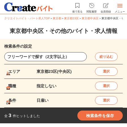
後で見る
閲覧履歴
会員登録
メニュー
クリエイトバイト・パート求人TOP
＞
東京都
＞
東京都23区
＞
東京都中央区
＞
東京都中央区・その
東京都中央区・その他のバイト・求人情報
検索条件の設定
絞り込む
エリア
東京都23区(中央区)
選択
職種
指定しない
選択
条件
日雇い
選択
3
検索条件を保存
全
件ヒットしました