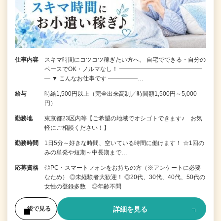
仕事内容
スキマ時間にコツコツ稼ぎたい方へ。 自宅でできる・自分の
ペースでOK・ノルマなし！ ━━━━━━━━━━━━━━
━ ▼ こんなお仕事です ━━━━━…
給与
時給1,500円以上（完全出来高制／時間額1,500円～5,000
円）
勤務地
東京都23区内等【ご希望の地域でオシゴトできます♪ お気
軽にご相談ください！】
勤務時間
1日5分～好きな時間、空いている時間に働けます！ ☆1回の
みの単発や短期～中長期まで…
応募資格
◎PC・スマートフォンをお持ちの方（※アンケートに必要
なため） ◎未経験者大歓迎！ ◎20代、30代、40代、50代の
女性の登録多数 ◎年齢不問
詳細を見る
後で見る