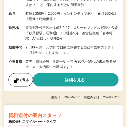
すか？』 とご案内するだけの簡単業務！ …
給与
時給1,350円～2,000円＋インセンティブあり ★月150H以
上勤務で時給優遇！
勤務地
東京都千代田区岩本町3-9-17 スリーセブンビル10階／各線
「秋葉原駅」昭和通口より徒歩5分／都営新宿線「岩本町
駅」A4出口より徒歩2分
勤務時間
9：00～19：00の間で自由に調整する自己申告制のシフト
（月1回のシフト提出） ＜…
応募資格
業界・職種経験・学歴一切不問 ★30代～50代の未経験者が
大・大・大活躍中の職場です！
詳細を見る
後で見る
更新日： 2026/07/17 掲載終了日： 2026/08/23
資料送付の案内スタッフ
株式会社スマイルハートライフ