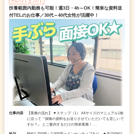
アルバイト
パート
扶養範囲内勤務も可能！週3日・4h～OK！簡単な資料送
付TELのお仕事／30代～40代女性が活躍中！
仕事内容
【業務の流れ】 ▼ステップ（1） A4サイズのマニュアル1枚
に沿って『保険の資料をお送りさせていただいても宜しいで
すか？』 とご案内するだけの簡単業務！ …
給与
時給1,350円～2,000円＋インセンティブあり ★月150H以