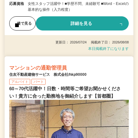
応募資格
女性スタッフ活躍中！■学歴不問、未経験可 ■Word・Excelの
基本的な操作（入力程度）
詳細を見る
後で見る
更新日： 2026/07/24 掲載終了日： 2026/08/08
本日掲載終了になります
マンションの通勤管理員
住友不動産建物サービス 株式会社/hkp90000
アルバイト
パート
60～70代活躍中！日数・時間等ご希望お聞かせくださ
い！貴方に合った勤務地を御紹介します【首都圏】