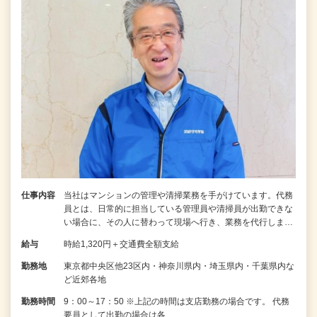
仕事内容
当社はマンションの管理や清掃業務を手がけています。代務
員とは、日常的に担当している管理員や清掃員が出勤できな
い場合に、その人に替わって現場へ行き、業務を代行しま…
給与
時給1,320円＋交通費全額支給
勤務地
東京都中央区他23区内・神奈川県内・埼玉県内・千葉県内な
ど近郊各地
勤務時間
9：00～17：50 ※上記の時間は支店勤務の場合です。 代務
要員として出勤の場合は各…