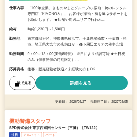
仕事内容
「100年企業」きものやまとグループの 振袖・袴のレンタル
専門店『KIMONO＆』。 お客様が振袖・袴を選ぶサポートを
お願いします。 ★店舗や周辺エリアで行われ…
給与
時給1,230円～1,500円
勤務地
東京都渋谷区、神奈川県横浜市、千葉県船橋市・千葉市・柏
市、埼玉県大宮市の店舗ほか・都下周辺エリアの催事会場
勤務時間
9：00～18：00(実働8時間) ※日により相談可能 ★土日祝
のみ（催事開催の時期限定）…
応募資格
接客・販売経験者歓迎／未経験の方もOK
詳細を見る
後で見る
更新日： 2026/03/27 掲載終了日： 2027/03/05
機動警備スタッフ
SPD株式会社 東京西巡回センター（三鷹）【TW122】
注目
アルバイト
パート