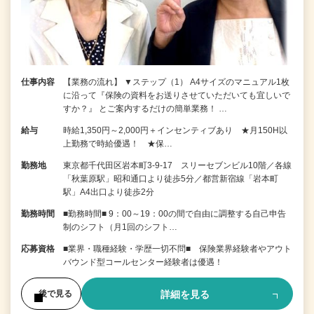
仕事内容
【業務の流れ】 ▼ステップ（1） A4サイズのマニュアル1枚
に沿って『保険の資料をお送りさせていただいても宜しいで
すか？』 とご案内するだけの簡単業務！ …
給与
時給1,350円～2,000円＋インセンティブあり ★月150H以
上勤務で時給優遇！ ★保…
勤務地
東京都千代田区岩本町3-9-17 スリーセブンビル10階／各線
「秋葉原駅」昭和通口より徒歩5分／都営新宿線「岩本町
駅」A4出口より徒歩2分
勤務時間
■勤務時間■ 9：00～19：00の間で自由に調整する自己申告
制のシフト（月1回のシフト…
応募資格
■業界・職種経験・学歴一切不問■ 保険業界経験者やアウト
バウンド型コールセンター経験者は優遇！
詳細を見る
後で見る