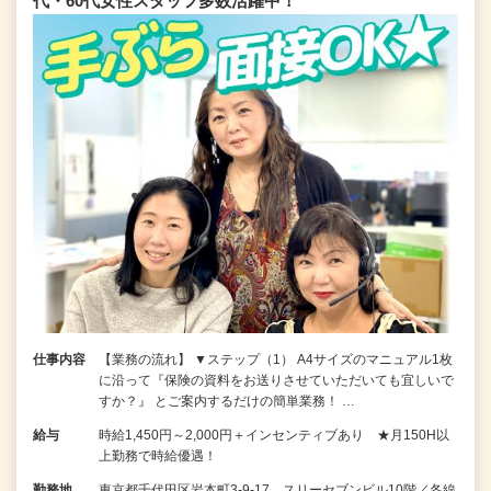
代・60代女性スタッフ多数活躍中！
仕事内容
【業務の流れ】 ▼ステップ（1） A4サイズのマニュアル1枚
に沿って『保険の資料をお送りさせていただいても宜しいで
すか？』 とご案内するだけの簡単業務！ …
給与
時給1,450円～2,000円＋インセンティブあり ★月150H以
上勤務で時給優遇！
勤務地
東京都千代田区岩本町3-9-17 スリーセブンビル10階／各線