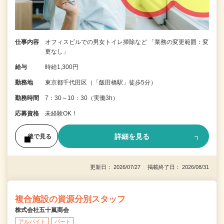
仕事内容
オフィスビルでの男女トイレ掃除など 「業務の変更範囲：変
更なし」
給与
時給1,300円
勤務地
東京都千代田区（「飯田橋駅」徒歩5分）
勤務時間
7：30～10：30（実働3h）
応募資格
未経験OK！
詳細を見る
後で見る
更新日： 2026/07/27 掲載終了日： 2026/08/31
複合施設の資源分別スタッフ
株式会社五十嵐商会
アルバイト
パート