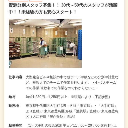
資源分別スタッフ募集！！ 30代～50代のスタッフが活躍
中！！未経験の方も安心スタート！
仕事内容
大型複合ビルや施設の中で段ボールや紙などの分別や計量な
ど、複数人でのチームで作業を行います。 ・4～5人チーム
での作業 複数名での作業なのでわからないこ…
給与
時給1,230円～1,250円以上 ※現場により（下記参照）
勤務地
東京都千代田区大手町 (JR・各線「東京駅」・「大手町駅」
より直結)／東京都豊島区(各線「池袋駅」直結)／東京都豊島
区（大江戸線「光が丘駅」直結）
勤務時間
（1）大手町の複合施設 平日／11：00～20：00(休憩1h) 土