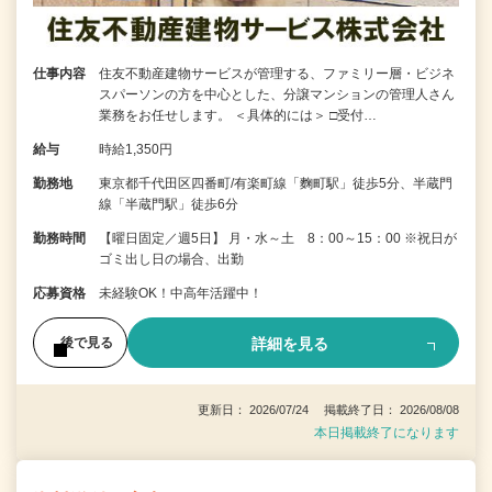
仕事内容
住友不動産建物サービスが管理する、ファミリー層・ビジネ
スパーソンの方を中心とした、分譲マンションの管理人さん
業務をお任せします。 ＜具体的には＞ □受付…
給与
時給1,350円
勤務地
東京都千代田区四番町/有楽町線「麴町駅」徒歩5分、半蔵門
線「半蔵門駅」徒歩6分
勤務時間
【曜日固定／週5日】 月・水～土 8：00～15：00 ※祝日が
ゴミ出し日の場合、出勤
応募資格
未経験OK！中高年活躍中！
詳細を見る
後で見る
更新日： 2026/07/24 掲載終了日： 2026/08/08
本日掲載終了になります