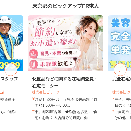
東京都のピックアップPR求人
導スタッフ
化粧品などに関する在宅調査員・
完全在宅
在宅モニター
支店
株式会社ビサーチ
株式会社 
円＋交通費全
時給1,500円以上（完全出来高制／時
完全出来
間額1,500円～5,00...
日のうち
からの通勤
東京都23区内等 ◆勤務地多数♪ご自
ご自宅※
宅やお近くの店舗で間時間に働...
その他、