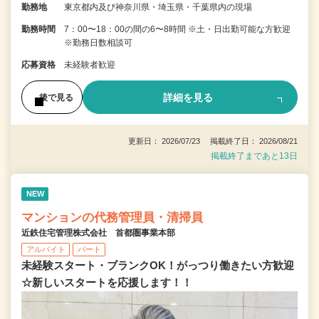
勤務地
東京都内及び神奈川県・埼玉県・千葉県内の現場
勤務時間
7：00〜18：00の間の6〜8時間 ※土・日出勤可能な方歓迎
※勤務日数相談可
応募資格
未経験者歓迎
詳細を見る
後で見る
更新日： 2026/07/23 掲載終了日： 2026/08/21
掲載終了まであと13日
NEW
マンションの代務管理員・清掃員
近鉄住宅管理株式会社 首都圏事業本部
アルバイト
パート
未経験スタート・ブランクOK！がっつり働きたい方歓迎
☆新しいスタートを応援します！！