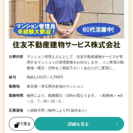
仕事内容
マンション管理人さんとして、住友不動産建物サービスが管
理するマンションの管理業務をお任せします。 ☆ご希望の勤
務地・曜日・日時をご相談下さい！あなたのご要望に…
給与
時給1,141円～1,700円
勤務地
東京都・埼玉県内各地のマンション
勤務時間
物件により、勤務曜日・日時が異なります。 ＜勤務例＞ ●火
～土 7：30～10：3…
応募資格
☆経験不問（物件によりPC操作あり）
詳細を見る
後で見る