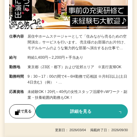
仕事内容
居住中ホームステージャーとして「住みながら売るための空
間演出」サービスを行います。 売主様のお部屋のお片付け、
モデルルームのような魅力的な部屋へ演出するお仕事で…
給与
時給1,400円～2,200円＋手当あり
勤務地
東京都（23区・都下）および近郊エリア ※直行直帰OK
勤務時間
9：30～17：00の間で4～6H勤務で応相談 ※月8日以上(土日
4日含む) （例） ・…
応募資格
未経験OK！20代～40代の女性スタッフ活躍中♪Wワーク・副
業・扶養範囲内勤務もOK！
詳細を見る
後で見る
更新日： 2026/03/04 掲載終了日： 2026/09/30