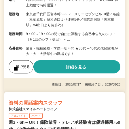
上勤務で時給優遇！
勤務地
東京都千代田区岩本町3-9-17 スリーセブンビル10階／各線
「秋葉原駅」昭和通口より徒歩5分／都営新宿線「岩本町
駅」A4出口より徒歩2分
勤務時間
9：00～19：00の間で自由に調整する自己申告制のシフト
（月1回のシフト提出） ＜…
応募資格
業界・職種経験・学歴一切不問 ★30代～40代の未経験者が
大・大・大活躍中の職場です！
詳細を見る
後で見る
更新日： 2026/07/17 掲載終了日： 2026/08/23
資料の電話案内スタッフ
株式会社スマイルハートライフ
アルバイト
パート
週3・6h～OK！保険業界・テレアポ経験者は優遇採用♪50