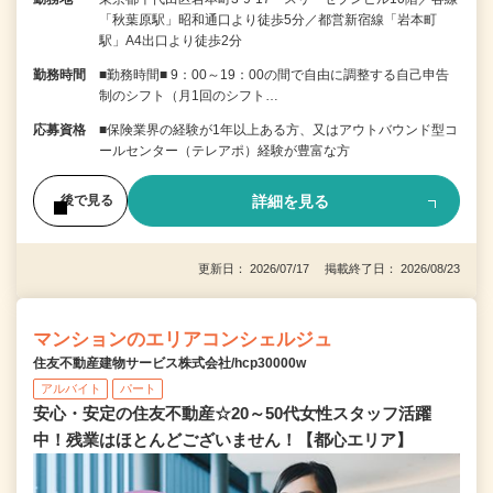
「秋葉原駅」昭和通口より徒歩5分／都営新宿線「岩本町
駅」A4出口より徒歩2分
勤務時間
■勤務時間■ 9：00～19：00の間で自由に調整する自己申告
制のシフト（月1回のシフト…
応募資格
■保険業界の経験が1年以上ある方、又はアウトバウンド型コ
ールセンター（テレアポ）経験が豊富な方
詳細を見る
後で見る
更新日： 2026/07/17 掲載終了日： 2026/08/23
マンションのエリアコンシェルジュ
住友不動産建物サービス株式会社/hcp30000w
アルバイト
パート
安心・安定の住友不動産☆20～50代女性スタッフ活躍
中！残業はほとんどございません！【都心エリア】