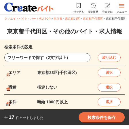
後で見る
閲覧履歴
会員登録
メニュー
クリエイトバイト・パート求人TOP
＞
東京都
＞
東京都23区
＞
東京都千代田区
＞
東京都千代田区・
東京都千代田区・その他のバイト・求人情報
検索条件の設定
絞り込む
エリア
東京都23区(千代田区)
選択
職種
指定しない
選択
条件
時給 1000円以上
選択
17
検索条件を保存
全
件ヒットしました