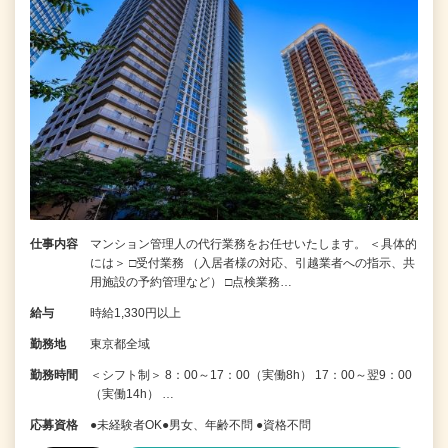
仕事内容
マンション管理人の代行業務をお任せいたします。 ＜具体的
には＞ □受付業務 （入居者様の対応、引越業者への指示、共
用施設の予約管理など） □点検業務…
給与
時給1,330円以上
勤務地
東京都全域
勤務時間
＜シフト制＞ 8：00～17：00（実働8h） 17：00～翌9：00
（実働14h） …
応募資格
●未経験者OK●男女、年齢不問 ●資格不問