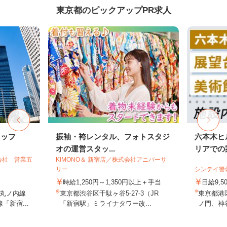
東京都のピックアップPR求人
タッフ
振袖・袴レンタル、フォトスタジ
六本木ヒ
オの運営スタッ...
リアでの案
会社 営業五
KIMONO＆ 新宿店／株式会社アニバーサ
リー
シンテイ警
時給1,250円～1,350円以上＋手当
日給9,5
丸ノ内線
東京都渋谷区千駄ヶ谷5-27-3（JR
東京都港
「新宿...
「新宿駅」ミライナタワー改...
ノ門、神