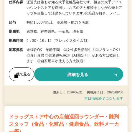
仕事内容
派遣先は誰もが知る大手化粧品会社です。担当の大手ディス
カウントストアを巡回し、お店の方と相談をしながら売上ア
ップを目指して活動をしていきます♪化粧品が好き、メイ…
給与
時給1,500円以上 ※経験・能力を考慮
勤務地
東京都、神奈川県、千葉県、埼玉県
勤務時間
9：30～18：15（フレックスタイム制）
応募資格
未経験OK 年齢不問 ◎女性多数活躍中！◎ブランクOK！
◎直行直帰 ◎普通運転免許（AT限定可）がある方は歓迎し
ます ◎自家用車が使える方大歓迎！
詳細を見る
後で見る
更新日： 2026/07/21 掲載終了日： 2026/08/06
本日掲載終了になります
ドラッグストア中心の店舗巡回ラウンダー・陳列
スタッフ（食品・化粧品・健康食品、飲料メーカ
ー等）