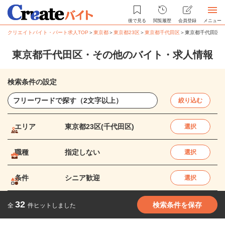
後で見る
閲覧履歴
会員登録
メニュー
クリエイトバイト・パート求人TOP
＞
東京都
＞
東京都23区
＞
東京都千代田区
＞
東京都千代田区・
東京都千代田区・その他のバイト・求人情報
検索条件の設定
絞り込む
エリア
東京都23区(千代田区)
選択
職種
指定しない
選択
条件
シニア歓迎
選択
32
検索条件を保存
全
件ヒットしました