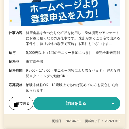
仕事内容
健康食品を食べたり化粧品を使用し、身体測定やアンケート
にお答え頂くなどのお仕事です。 来所が無くご自宅で出来る
案件や、弊社以外の場所で実施する案件もございます…
給与
5,000円以上（1回のモニター参加につき） ※完全出来高制
勤務地
東京都全域
勤務時間
9：00～17：00（モニター内容により異なります） 好きな時
間＆タイミングで勤務OK！…
応募資格
治験未経験OK 18歳以上であれば初めての方も安心して始
められます！
詳細を見る
後で見る
更新日： 2026/07/21 掲載終了日： 2026/11/13