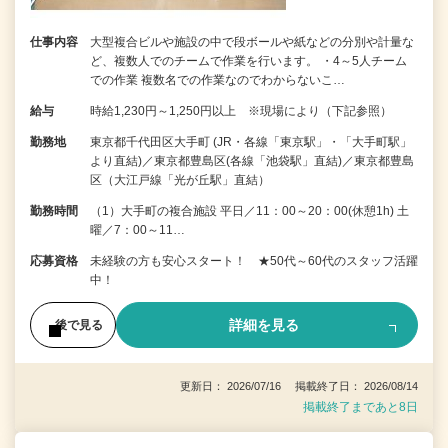
仕事内容
大型複合ビルや施設の中で段ボールや紙などの分別や計量な
ど、複数人でのチームで作業を行います。 ・4～5人チーム
での作業 複数名での作業なのでわからないこ…
給与
時給1,230円～1,250円以上 ※現場により（下記参照）
勤務地
東京都千代田区大手町 (JR・各線「東京駅」・「大手町駅」
より直結)／東京都豊島区(各線「池袋駅」直結)／東京都豊島
区（大江戸線「光が丘駅」直結）
勤務時間
（1）大手町の複合施設 平日／11：00～20：00(休憩1h) 土
曜／7：00～11…
応募資格
未経験の方も安心スタート！ ★50代～60代のスタッフ活躍
中！
詳細を見る
後で見る
更新日： 2026/07/16 掲載終了日： 2026/08/14
掲載終了まであと8日