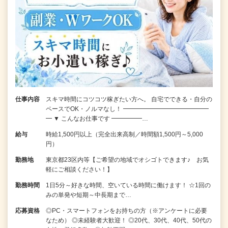
仕事内容
スキマ時間にコツコツ稼ぎたい方へ。 自宅でできる・自分の
ペースでOK・ノルマなし！ ━━━━━━━━━━━━━━
━ ▼ こんなお仕事です ━━━━━…
給与
時給1,500円以上（完全出来高制／時間額1,500円～5,000
円）
勤務地
東京都23区内等【ご希望の地域でオシゴトできます♪ お気
軽にご相談ください！】
勤務時間
1日5分～好きな時間、空いている時間に働けます！ ☆1回の
みの単発や短期～中長期まで…
応募資格
◎PC・スマートフォンをお持ちの方（※アンケートに必要
なため） ◎未経験者大歓迎！ ◎20代、30代、40代、50代の