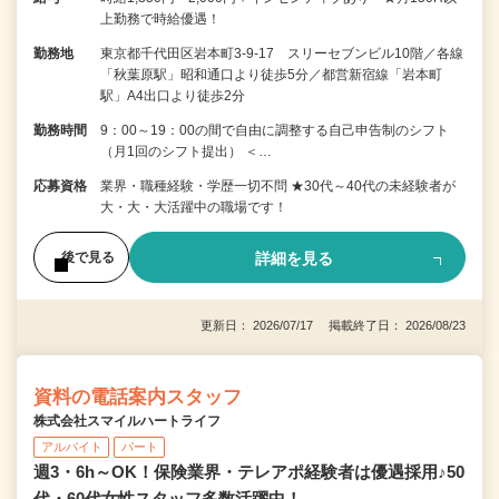
上勤務で時給優遇！
勤務地
東京都千代田区岩本町3-9-17 スリーセブンビル10階／各線
「秋葉原駅」昭和通口より徒歩5分／都営新宿線「岩本町
駅」A4出口より徒歩2分
勤務時間
9：00～19：00の間で自由に調整する自己申告制のシフト
（月1回のシフト提出） ＜…
応募資格
業界・職種経験・学歴一切不問 ★30代～40代の未経験者が
大・大・大活躍中の職場です！
詳細を見る
後で見る
更新日： 2026/07/17 掲載終了日： 2026/08/23
資料の電話案内スタッフ
株式会社スマイルハートライフ
アルバイト
パート
週3・6h～OK！保険業界・テレアポ経験者は優遇採用♪50
代・60代女性スタッフ多数活躍中！