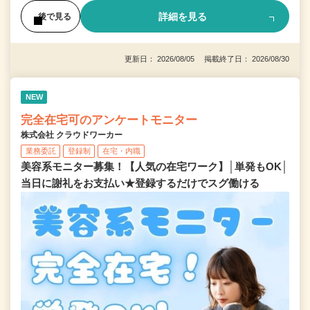
詳細を見る
後で見る
更新日： 2026/08/05 掲載終了日： 2026/08/30
NEW
完全在宅可のアンケートモニター
株式会社 クラウドワーカー
業務委託
登録制
在宅・内職
美容系モニター募集！【人気の在宅ワーク】│単発もOK│
当日に謝礼をお支払い★登録するだけでスグ働ける