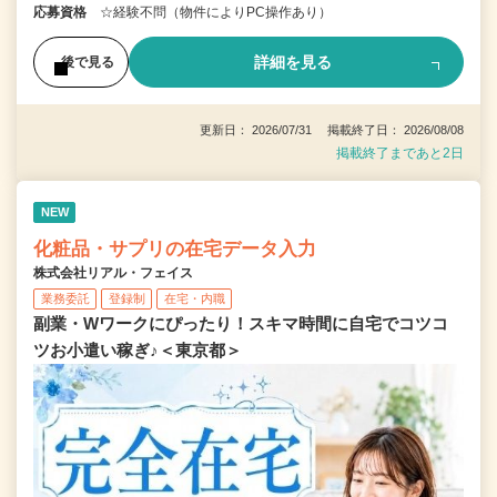
応募資格
☆経験不問（物件によりPC操作あり）
詳細を見る
後で見る
更新日： 2026/07/31 掲載終了日： 2026/08/08
掲載終了まであと2日
NEW
化粧品・サプリの在宅データ入力
株式会社リアル・フェイス
業務委託
登録制
在宅・内職
副業・Wワークにぴったり！スキマ時間に自宅でコツコ
ツお小遣い稼ぎ♪＜東京都＞