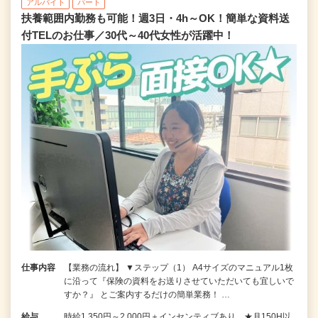
アルバイト
パート
扶養範囲内勤務も可能！週3日・4h～OK！簡単な資料送
付TELのお仕事／30代～40代女性が活躍中！
仕事内容
【業務の流れ】 ▼ステップ（1） A4サイズのマニュアル1枚
に沿って『保険の資料をお送りさせていただいても宜しいで
すか？』 とご案内するだけの簡単業務！ …
給与
時給1,350円～2,000円＋インセンティブあり ★月150H以