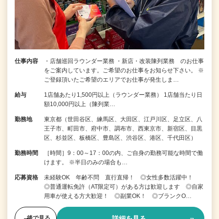
仕事内容
・店舗巡回ラウンダー業務 ・新店・改装陳列業務 のお仕事
をご案内しています。ご希望のお仕事をお知らせ下さい。 ※
ご登録頂いたご希望のエリアでお仕事が発生しま…
給与
1店舗あたり1,500円以上（ラウンダー業務） 1店舗当たり日
額10,000円以上（陳列業…
勤務地
東京都（世田谷区、練馬区、大田区、江戸川区、足立区、八
王子市、町田市、府中市、調布市、西東京市、新宿区、目黒
区、杉並区、板橋区、豊島区、渋谷区、港区、千代田区）
勤務時間
［時間］9：00～17：00の内、ご自身の勤務可能な時間で働
けます。 ※半日のみの場合も…
応募資格
未経験OK 年齢不問 直行直帰！ ◎女性多数活躍中！
◎普通運転免許（AT限定可）がある方は歓迎します ◎自家
用車が使える方大歓迎！ ◎副業OK！ ◎ブランクO…
詳細を見る
後で見る