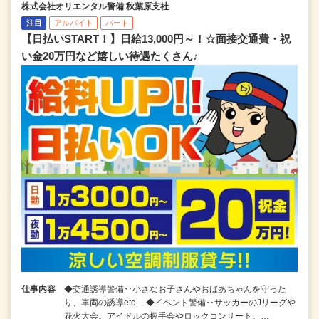
株式会社オリエンタル警備 秋葉原支社
注目
アルバイト
パート
【日払いSTART！】日給13,000円～！☆面接交通費・祝
い金20万円など嬉しい待遇たくさん♪
仕事内容
◆交通誘導警備‥小さなお子さんやおばあちゃんを守った
り、車両の誘導etc… ◆イベント警備‥サッカーのJリーグや
花火大会。アイドルの握手会やロックコンサート。…