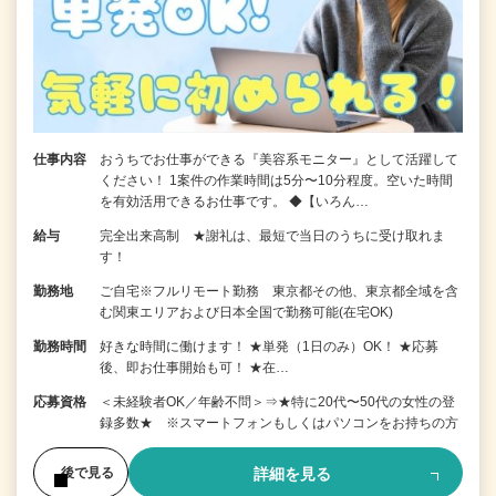
仕事内容
おうちでお仕事ができる『美容系モニター』として活躍して
ください！ 1案件の作業時間は5分〜10分程度。空いた時間
を有効活用できるお仕事です。 ◆【いろん…
給与
完全出来高制 ★謝礼は、最短で当日のうちに受け取れま
す！
勤務地
ご自宅※フルリモート勤務 東京都その他、東京都全域を含
む関東エリアおよび日本全国で勤務可能(在宅OK)
勤務時間
好きな時間に働けます！ ★単発（1日のみ）OK！ ★応募
後、即お仕事開始も可！ ★在…
応募資格
＜未経験者OK／年齢不問＞⇒★特に20代〜50代の女性の登
録多数★ ※スマートフォンもしくはパソコンをお持ちの方
詳細を見る
後で見る