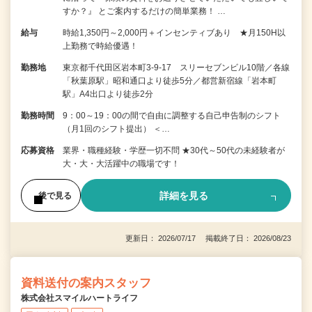
すか？』 とご案内するだけの簡単業務！ …
給与
時給1,350円～2,000円＋インセンティブあり ★月150H以
上勤務で時給優遇！
勤務地
東京都千代田区岩本町3-9-17 スリーセブンビル10階／各線
「秋葉原駅」昭和通口より徒歩5分／都営新宿線「岩本町
駅」A4出口より徒歩2分
勤務時間
9：00～19：00の間で自由に調整する自己申告制のシフト
（月1回のシフト提出） ＜…
応募資格
業界・職種経験・学歴一切不問 ★30代～50代の未経験者が
大・大・大活躍中の職場です！
詳細を見る
後で見る
更新日： 2026/07/17 掲載終了日： 2026/08/23
資料送付の案内スタッフ
株式会社スマイルハートライフ