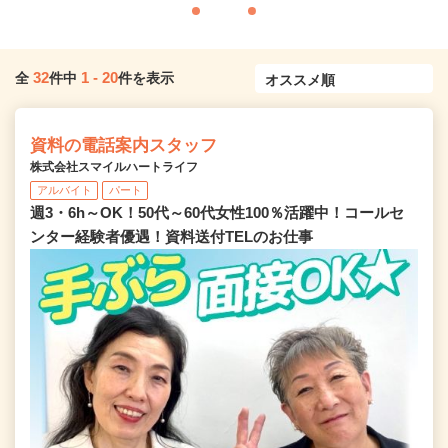
32
1
-
20
全
件中
件を表示
資料の電話案内スタッフ
株式会社スマイルハートライフ
アルバイト
パート
週3・6h～OK！50代～60代女性100％活躍中！コールセ
ンター経験者優遇！資料送付TELのお仕事