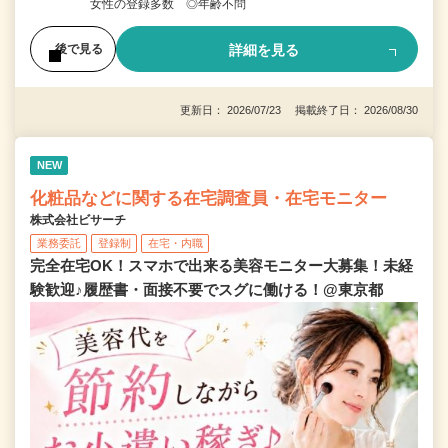
女性の登録多数 ◎年齢不問
詳細を見る
後で見る
更新日： 2026/07/23 掲載終了日： 2026/08/30
NEW
化粧品などに関する在宅調査員・在宅モニター
株式会社ビサーチ
業務委託
登録制
在宅・内職
完全在宅OK！スマホで出来る美容モニター大募集！未経
験歓迎♪履歴書・面接不要でスグに働ける！@東京都