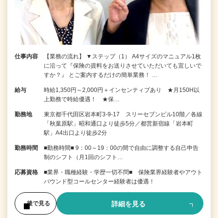
仕事内容
【業務の流れ】 ▼ステップ（1） A4サイズのマニュアル1枚
に沿って『保険の資料をお送りさせていただいても宜しいで
すか？』 とご案内するだけの簡単業務！ …
給与
時給1,350円～2,000円＋インセンティブあり ★月150H以
上勤務で時給優遇！ ★保…
勤務地
東京都千代田区岩本町3-9-17 スリーセブンビル10階／各線
「秋葉原駅」昭和通口より徒歩5分／都営新宿線「岩本町
駅」A4出口より徒歩2分
勤務時間
■勤務時間■ 9：00～19：00の間で自由に調整する自己申告
制のシフト（月1回のシフト…
応募資格
■業界・職種経験・学歴一切不問■ 保険業界経験者やアウト
バウンド型コールセンター経験者は優遇！
詳細を見る
後で見る