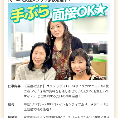
仕事内容
【業務の流れ】 ▼ステップ（1） A4サイズのマニュアル1枚
に沿って『保険の資料をお送りさせていただいても宜しいで
すか？』 とご案内するだけの簡単業務！ …
給与
時給1,450円～2,000円＋インセンティブあり ★月150H以
上勤務で時給優遇！
勤務地
東京都千代田区岩本町3-9-17 スリーセブンビル10階／各線