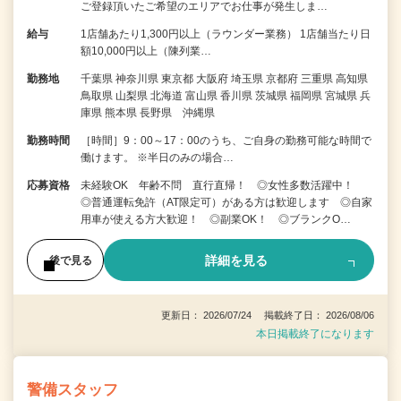
ご登録頂いたご希望のエリアでお仕事が発生しま…
給与
1店舗あたり1,300円以上（ラウンダー業務） 1店舗当たり日
額10,000円以上（陳列業…
勤務地
千葉県 神奈川県 東京都 大阪府 埼玉県 京都府 三重県 高知県
鳥取県 山梨県 北海道 富山県 香川県 茨城県 福岡県 宮城県 兵
庫県 熊本県 長野県 沖縄県
勤務時間
［時間］9：00～17：00のうち、ご自身の勤務可能な時間で
働けます。 ※半日のみの場合…
応募資格
未経験OK 年齢不問 直行直帰！ ◎女性多数活躍中！
◎普通運転免許（AT限定可）がある方は歓迎します ◎自家
用車が使える方大歓迎！ ◎副業OK！ ◎ブランクO…
詳細を見る
後で見る
更新日： 2026/07/24 掲載終了日： 2026/08/06
本日掲載終了になります
警備スタッフ