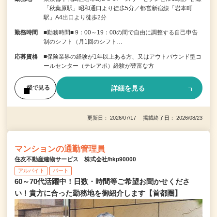
「秋葉原駅」昭和通口より徒歩5分／都営新宿線「岩本町
駅」A4出口より徒歩2分
勤務時間
■勤務時間■ 9：00～19：00の間で自由に調整する自己申告
制のシフト（月1回のシフト…
応募資格
■保険業界の経験が1年以上ある方、又はアウトバウンド型コ
ールセンター（テレアポ）経験が豊富な方
詳細を見る
後で見る
更新日： 2026/07/17 掲載終了日： 2026/08/23
マンションの通勤管理員
住友不動産建物サービス 株式会社/hkp90000
アルバイト
パート
60～70代活躍中！日数・時間等ご希望お聞かせくださ
い！貴方に合った勤務地を御紹介します【首都圏】