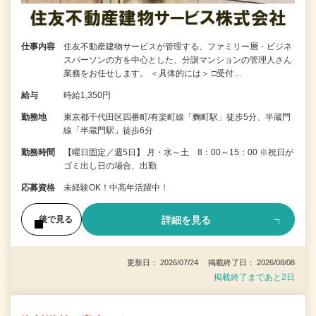
仕事内容
住友不動産建物サービスが管理する、ファミリー層・ビジネ
スパーソンの方を中心とした、分譲マンションの管理人さん
業務をお任せします。 ＜具体的には＞ □受付…
給与
時給1,350円
勤務地
東京都千代田区四番町/有楽町線「麴町駅」徒歩5分、半蔵門
線「半蔵門駅」徒歩6分
勤務時間
【曜日固定／週5日】 月・水～土 8：00～15：00 ※祝日が
ゴミ出し日の場合、出勤
応募資格
未経験OK！中高年活躍中！
詳細を見る
後で見る
更新日： 2026/07/24 掲載終了日： 2026/08/08
掲載終了まであと2日