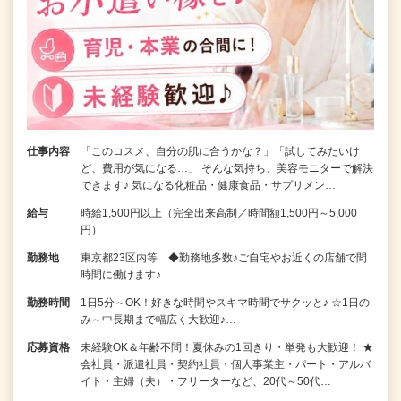
仕事内容
「このコスメ、自分の肌に合うかな？」「試してみたいけ
ど、費用が気になる…」 そんな気持ち、美容モニターで解決
できます♪ 気になる化粧品・健康食品・サプリメン…
給与
時給1,500円以上（完全出来高制／時間額1,500円～5,000
円）
勤務地
東京都23区内等 ◆勤務地多数♪ご自宅やお近くの店舗で間
時間に働けます♪
勤務時間
1日5分～OK！好きな時間やスキマ時間でサクッと♪ ☆1日の
み～中長期まで幅広く大歓迎♪…
応募資格
未経験OK＆年齢不問！夏休みの1回きり・単発も大歓迎！ ★
会社員・派遣社員・契約社員・個人事業主・パート・アルバ
イト・主婦（夫）・フリーターなど、20代～50代…