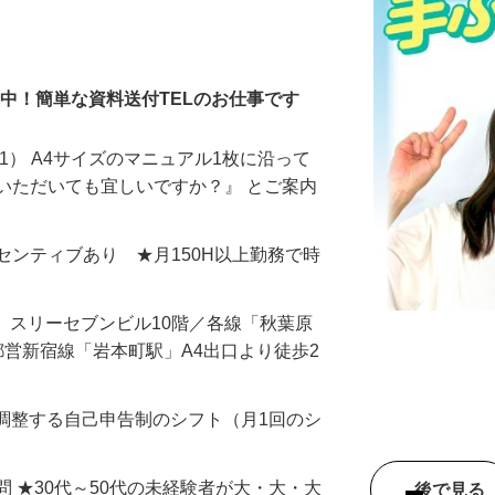
％活躍中！簡単な資料送付TELのお仕事です
1） A4サイズのマニュアル1枚に沿って
いただいても宜しいですか？』 とご案内
＋インセンティブあり ★月150H以上勤務で時
17 スリーセブンビル10階／各線「秋葉原
都営新宿線「岩本町駅」A4出口より徒歩2
由に調整する自己申告制のシフト（月1回のシ