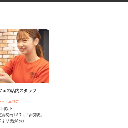
カフェの店内スタッフ
ネットカフェの接客スタッフ
カフェ 赤羽店
グランカスタマ 歌舞伎町店
,250円以上
時給1,350円以上
北区赤羽南1-8-7（「赤羽駅」
東京都新宿区歌舞伎町2-37-1（JR各
東口より徒歩1分）
線「新宿駅」東口より徒歩...