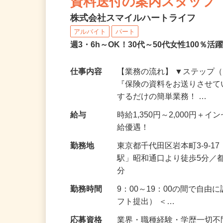
資料送付の案内スタッフ
株式会社スマイルハートライフ
アルバイト
パート
週3・6h～OK！30代～50代女性100
仕事内容
【業務の流れ】 ▼ステップ（
『保険の資料をお送りさせて
するだけの簡単業務！ …
給与
時給1,350円～2,000円
給優遇！
勤務地
東京都千代田区岩本町3-9-
駅」昭和通口より徒歩5分／
分
勤務時間
9：00～19：00の間で自
フト提出） ＜…