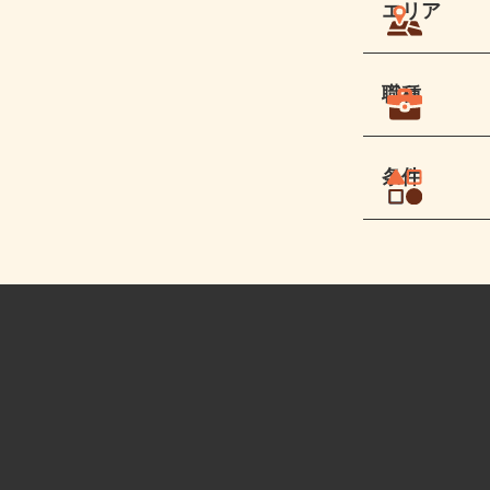
エリア
職種
条件