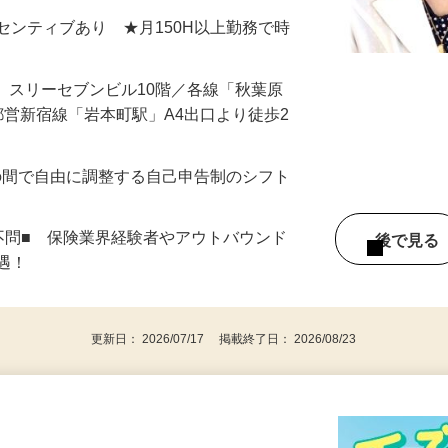
＋インセンティブあり ★月150H以上勤務で時
17 スリーセブンビル10階／各線「秋葉原
都営新宿線「岩本町駅」A4出口より徒歩2
：00の間で自由に調整する自己申告制のシフト
不問■ 保険業界経験者やアウトバウンド
後で見
優遇！
更新日： 2026/07/17 掲載終了日： 2026/08/23