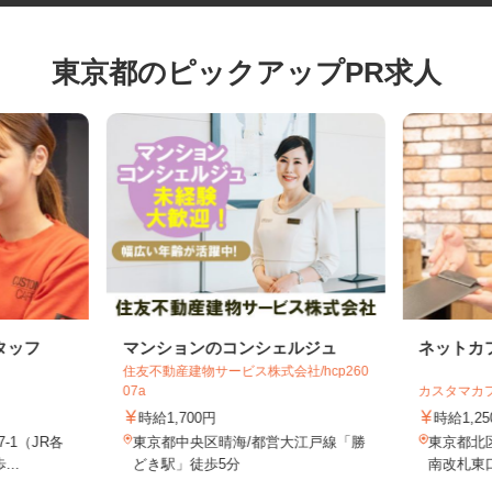
東京都のピックアップPR求人
タッフ
マンションのコンシェルジュ
ネット
住友不動産建物サービス株式会社/hcp260
店
07a
カスタマ
時給1,700円
時給1
7-1（JR各
東京都中央区晴海/都営大江戸線「勝
東京都
...
どき駅」徒歩5分
南改札