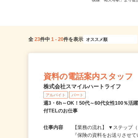
東京都世田谷区下馬1-20
東京都内各所 ※直行直帰
横線「祐天寺駅」より徒歩1
全
23
件中
1
-
20
件を表示
資料の電話案内スタッフ
株式会社スマイルハートライフ
アルバイト
パート
週3・6h～OK！50代～60代女性100
付TELのお仕事
仕事内容
【業務の流れ】 ▼ステップ（