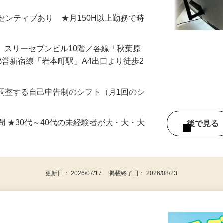
いただいても宜しいですか？』 とご案内
＋インセンティブあり ★月150H以上勤務で時
17 スリーセブンビル10階／各線「秋葉原
都営新宿線「岩本町駅」A4出口より徒歩2
由に調整する自己申告制のシフト（月1回のシ
問 ★30代～40代の未経験者が大・大・大
後で見
更新日： 2026/07/17 掲載終了日： 2026/08/23