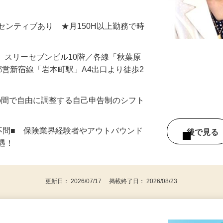
いただいても宜しいですか？』 とご案内
＋インセンティブあり ★月150H以上勤務で時
17 スリーセブンビル10階／各線「秋葉原
都営新宿線「岩本町駅」A4出口より徒歩2
：00の間で自由に調整する自己申告制のシフト
不問■ 保険業界経験者やアウトバウンド
後で見
優遇！
更新日： 2026/07/17 掲載終了日： 2026/08/23