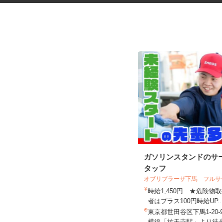
臨床研究のデータ入力スタッフ
ガソリンスタンドのサ
（LDM：Loc...
タッフ
オブリプラーザ下馬 フル
時給1,450円 ★危険
株式会社アクセライズ・サイト
者はプラス100円時給UP.
日給20,000円以上