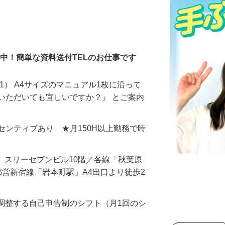
％活躍中！簡単な資料送付TELのお仕事です
1） A4サイズのマニュアル1枚に沿って
いただいても宜しいですか？』 とご案内
＋インセンティブあり ★月150H以上勤務で時
17 スリーセブンビル10階／各線「秋葉原
都営新宿線「岩本町駅」A4出口より徒歩2
由に調整する自己申告制のシフト（月1回のシ