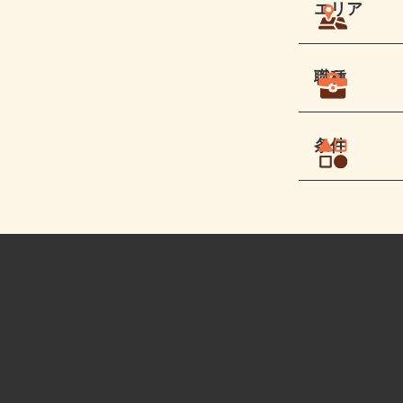
エリア
職種
条件