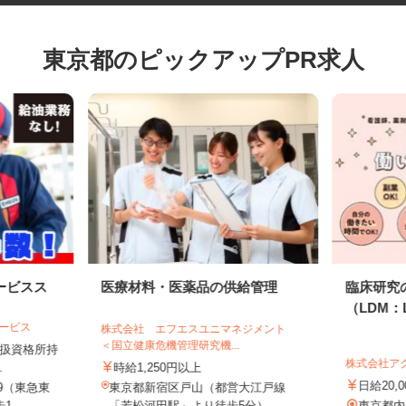
東京都のピックアップPR求人
ービスス
医療材料・医薬品の供給管理
臨床研
（LDM：
サービス
株式会社 エフエスユニマネジメント
＜国立健康危機管理研究機...
物取扱資格所持
株式会社
..
時給1,250円以上
日給20