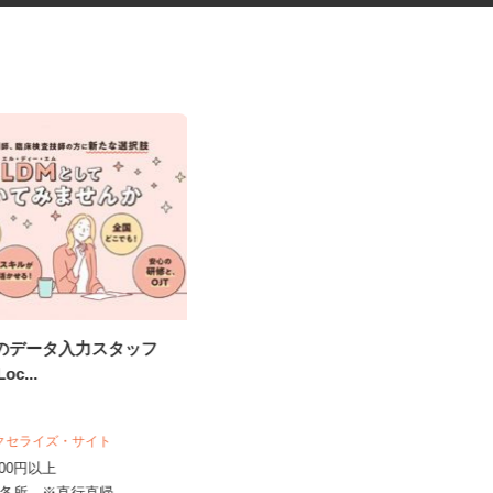
究のデータ入力スタッフ
ガソリンスタンドのサービスス
Loc...
タッフ
オブリプラーザ下馬 フルサービス
時給1,450円 ★危険物取扱資格所持
アクセライズ・サイト
者はプラス100円時給UP...
,000円以上