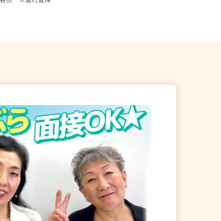
東京都世田谷区下馬1-20-9（東急東
都内各所 ※直行直帰
横線「祐天寺駅」より徒歩1...