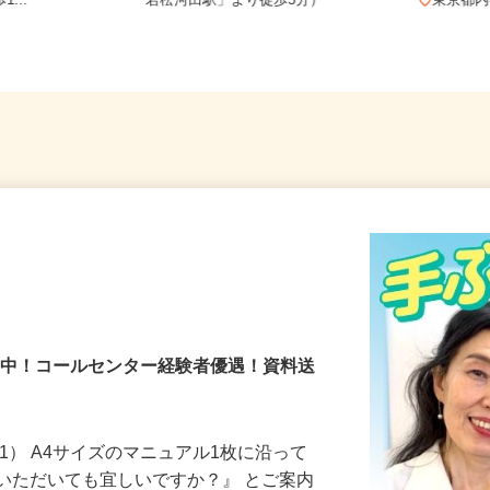
-9（東急東
東京都新宿区戸山（都営大江戸線
...
「若松河田駅」より徒歩5分）
東京
％活躍中！コールセンター経験者優遇！資料送
1） A4サイズのマニュアル1枚に沿って