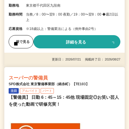
勤務地
東京都千代田区九段南
勤務時間
当務／8：00〜翌8：00 夜勤／19：00〜翌8：00 ◆週2日以
上
応募資格
※18歳以上：警備業法による（例外事由2号）
詳細を見る
後で見る
更新日： 2026/07/21 掲載終了日： 2026/08/27
スーパーの警備員
SPD株式会社 東京警備事業部（錦糸町）【TE103】
注目
アルバイト
パート
【警備員】 日勤 6：45～15：45他 現場固定◎お笑い芸人
を使った動画で研修充実！