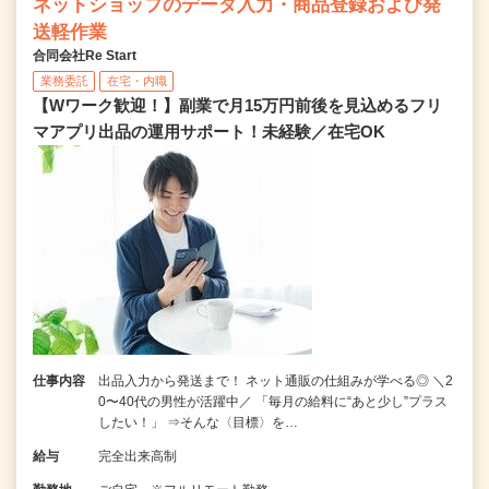
ネットショップのデータ入力・商品登録および発
送軽作業
合同会社Re Start
業務委託
在宅・内職
【Wワーク歓迎！】副業で月15万円前後を見込めるフリ
マアプリ出品の運用サポート！未経験／在宅OK
仕事内容
出品入力から発送まで！ ネット通販の仕組みが学べる◎ ＼2
0〜40代の男性が活躍中／ 「毎月の給料に“あと少し”プラス
したい！」 ⇒そんな〈目標〉を…
給与
完全出来高制