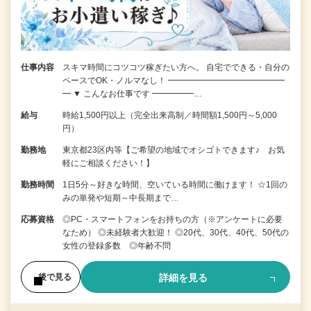
仕事内容
スキマ時間にコツコツ稼ぎたい方へ。 自宅でできる・自分の
ペースでOK・ノルマなし！ ━━━━━━━━━━━━━━
━ ▼ こんなお仕事です ━━━━━…
給与
時給1,500円以上（完全出来高制／時間額1,500円～5,000
円）
勤務地
東京都23区内等【ご希望の地域でオシゴトできます♪ お気
軽にご相談ください！】
勤務時間
1日5分～好きな時間、空いている時間に働けます！ ☆1回の
みの単発や短期～中長期まで…
応募資格
◎PC・スマートフォンをお持ちの方（※アンケートに必要
なため） ◎未経験者大歓迎！ ◎20代、30代、40代、50代の
女性の登録多数 ◎年齢不問
詳細を見る
後で見る