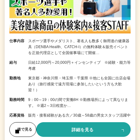
仕事内容
スポーツ選手やメダリスト、著名人も数多く御用達の健康器
具（DENBA Health、CATCH-I）の無料体験＆販売イベント
を正規代理店として全国催事場にて開催…
給与
日給12,000円～20,000円＋インセンティブ ※経験・能力等
考慮
勤務地
東京都・神奈川県・埼玉県・千葉県 ※他にも全国に出店会場
あり（旅行感覚で遠方現場に参加したいという方も大歓
迎！）
勤務時間
9：00～19：00の間で実働8H ※勤務場所によって異なりま
す。 ※週2～3日程度か…
応募資格
販売・接客経験がある方／30歳～58歳の男女スタッフ活躍中
詳細を見る
後で見る