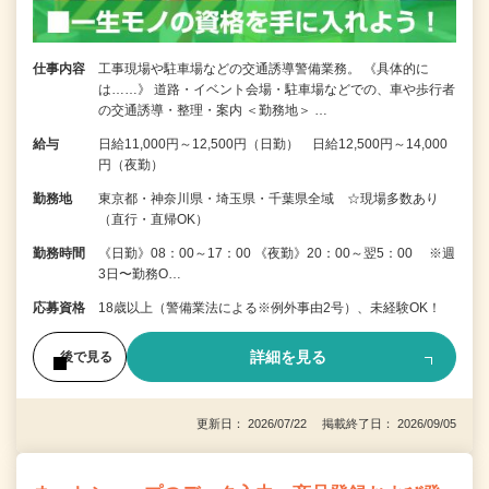
仕事内容
工事現場や駐車場などの交通誘導警備業務。 《具体的に
は……》 道路・イベント会場・駐車場などでの、車や歩行者
の交通誘導・整理・案内 ＜勤務地＞ …
給与
日給11,000円～12,500円（日勤） 日給12,500円～14,000
円（夜勤）
勤務地
東京都・神奈川県・埼玉県・千葉県全域 ☆現場多数あり
（直行・直帰OK）
勤務時間
《日勤》08：00～17：00 《夜勤》20：00～翌5：00 ※週
3日〜勤務O…
応募資格
18歳以上（警備業法による※例外事由2号）、未経験OK！
詳細を見る
後で見る
更新日： 2026/07/22 掲載終了日： 2026/09/05