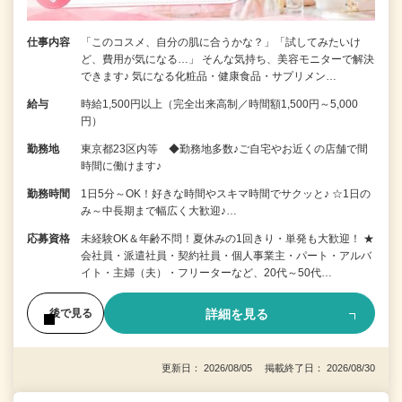
仕事内容
「このコスメ、自分の肌に合うかな？」「試してみたいけ
ど、費用が気になる…」 そんな気持ち、美容モニターで解決
できます♪ 気になる化粧品・健康食品・サプリメン…
給与
時給1,500円以上（完全出来高制／時間額1,500円～5,000
円）
勤務地
東京都23区内等 ◆勤務地多数♪ご自宅やお近くの店舗で間
時間に働けます♪
勤務時間
1日5分～OK！好きな時間やスキマ時間でサクッと♪ ☆1日の
み～中長期まで幅広く大歓迎♪…
応募資格
未経験OK＆年齢不問！夏休みの1回きり・単発も大歓迎！ ★
会社員・派遣社員・契約社員・個人事業主・パート・アルバ
イト・主婦（夫）・フリーターなど、20代～50代…
詳細を見る
後で見る
更新日： 2026/08/05 掲載終了日： 2026/08/30