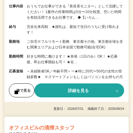
仕事内容
おうちでお仕事ができる『美容系モニター』として活躍して
ください！ 1案件の作業時間は5分〜10分程度。空いた時間
を有効活用できるお仕事です。 ◆【いろん…
給与
完全出来高制 ★謝礼は、最短で当日のうちに受け取れま
す！
勤務地
ご自宅※フルリモート勤務 東京都その他、東京都全域を含
む関東エリアおよび日本全国で勤務可能(在宅OK)
勤務時間
好きな時間に働けます！ ★単発（1日のみ）OK！ ★応募
後、即お仕事開始も可！ ★在…
応募資格
＜未経験者OK／年齢不問＞⇒★特に20代〜50代の女性の登
録多数★ ※スマートフォンもしくはパソコンをお持ちの方
詳細を見る
後で見る
更新日： 2026/07/31 掲載終了日： 2026/08/24
オフィスビルの清掃スタッフ