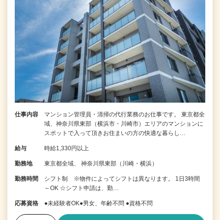
仕事内容
マンション管理員・清掃の代行業務のお仕事です。 東京都全
域、神奈川県東部（横浜市・川崎市）エリアのマンションに
スポットで入って頂きお住まいの方の快適な暮らし…
給与
時給1,330円以上
勤務地
東京都全域、 神奈川県東部（川崎・横浜）
勤務時間
シフト制 ※物件によってシフトは異なります。 1日3時間
～OK ☆シフト申請は、勤…
応募資格
●未経験者OK●男女、年齢不問 ●資格不問