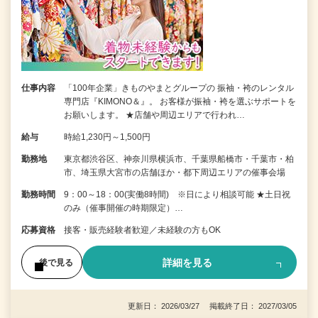
仕事内容
「100年企業」きものやまとグループの 振袖・袴のレンタル
専門店『KIMONO＆』。 お客様が振袖・袴を選ぶサポートを
お願いします。 ★店舗や周辺エリアで行われ…
給与
時給1,230円～1,500円
勤務地
東京都渋谷区、神奈川県横浜市、千葉県船橋市・千葉市・柏
市、埼玉県大宮市の店舗ほか・都下周辺エリアの催事会場
勤務時間
9：00～18：00(実働8時間) ※日により相談可能 ★土日祝
のみ（催事開催の時期限定）…
応募資格
接客・販売経験者歓迎／未経験の方もOK
詳細を見る
後で見る
更新日： 2026/03/27 掲載終了日： 2027/03/05