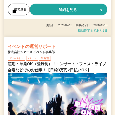
詳細を見る
後で見る
更新日： 2026/07/13 掲載終了日： 2026/08/10
掲載終了まであと1日
イベントの運営サポート
株式会社シアーズ イベント事業部
アルバイト
パート
登録制
短期・単発OK（登録制）！コンサート・フェス・ライブ
会場などでのお仕事！【日給3万円×日払いOK】