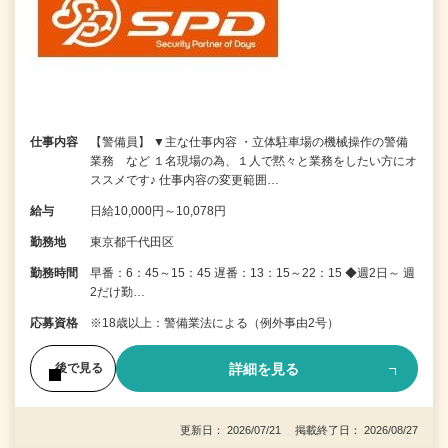
仕事内容
【警備員】 ▼主な仕事内容 ・立体駐車場の機械操作の警備
業務 など １名現場の為、１人で黙々と業務をしたい方にオ
ススメです♪ 仕事内容の変更範囲…
給与
日給10,000円～10,078円
勤務地
東京都千代田区
勤務時間
早番：6：45～15：45 遅番：13：15～22：15 ◆週2日～ 週
2だけ勤…
応募資格
※18歳以上：警備業法による（例外事由2号）
詳細を見る
後で見る
更新日： 2026/07/21 掲載終了日： 2026/08/27