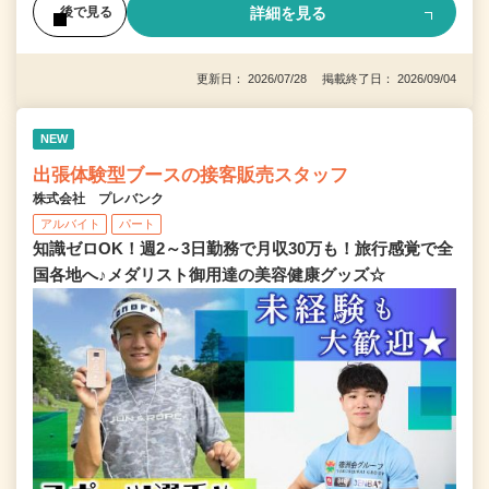
詳細を見る
後で見る
更新日： 2026/07/28 掲載終了日： 2026/09/04
NEW
出張体験型ブースの接客販売スタッフ
株式会社 プレバンク
アルバイト
パート
知識ゼロOK！週2～3日勤務で月収30万も！旅行感覚で全
国各地へ♪メダリスト御用達の美容健康グッズ☆