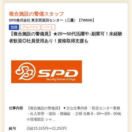
複合施設の警備スタッフ
SPD株式会社 東京西巡回センター（三鷹）【TW006】
注目
アルバイト
パート
【複合施設の警備員】★20〜50代活躍中♪副業可！未経験
者歓迎◎社員登用あり！資格取得支援も
仕事内容
【複合施設の警備員】 ▼主な仕事内容 ・防災センター業務
・出入管理 ・巡回 ・開施錠 ・立哨 当務 8：00〜翌8：00他
※現場固定 シャ…
給与
日給15,315円〜21,252円