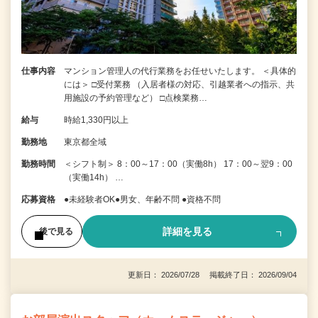
仕事内容
マンション管理人の代行業務をお任せいたします。 ＜具体的
には＞ □受付業務 （入居者様の対応、引越業者への指示、共
用施設の予約管理など） □点検業務…
給与
時給1,330円以上
勤務地
東京都全域
勤務時間
＜シフト制＞ 8：00～17：00（実働8h） 17：00～翌9：00
（実働14h） …
応募資格
●未経験者OK●男女、年齢不問 ●資格不問
詳細を見る
後で見る
更新日： 2026/07/28 掲載終了日： 2026/09/04