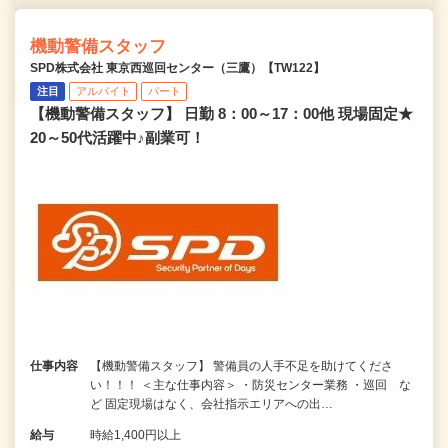
機動警備スタッフ
SPD株式会社 東京西巡回センター（三鷹）【TW122】
注目
アルバイト
パート
【機動警備スタッフ】 日勤 8：00～17：00他 現場固定★
20～50代活躍中♪副業可！
仕事内容
【機動警備スタッフ】 警備員の人手不足を助けてくださ
い！！！ ＜主な仕事内容＞ ・防災センター業務 ・巡回 な
ど 固定現場はなく、会社指示エリアへの出…
給与
時給1,400円以上