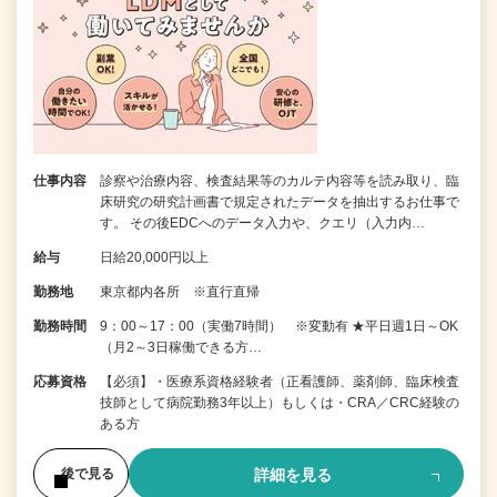
仕事内容
診察や治療内容、検査結果等のカルテ内容等を読み取り、臨
床研究の研究計画書で規定されたデータを抽出するお仕事で
す。 その後EDCへのデータ入力や、クエリ（入力内…
給与
日給20,000円以上
勤務地
東京都内各所 ※直行直帰
勤務時間
9：00～17：00（実働7時間） ※変動有 ★平日週1日～OK
（月2～3日稼働できる方…
応募資格
【必須】・医療系資格経験者（正看護師、薬剤師、臨床検査
技師として病院勤務3年以上）もしくは・CRA／CRC経験の
ある方
詳細を見る
後で見る