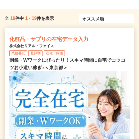
19
1
-
19
全
件中
件を表示
化粧品・サプリの在宅データ入力
株式会社リアル・フェイス
業務委託
登録制
在宅・内職
副業・Wワークにぴったり！スキマ時間に自宅でコツコ
ツお小遣い稼ぎ♪＜東京都＞