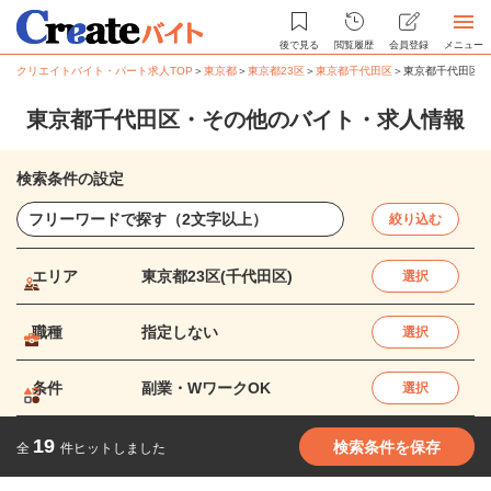
後で見る
閲覧履歴
会員登録
メニュー
クリエイトバイト・パート求人TOP
＞
東京都
＞
東京都23区
＞
東京都千代田区
＞
東京都千代田区・
東京都千代田区・その他のバイト・求人情報
検索条件の設定
絞り込む
エリア
東京都23区(千代田区)
選択
職種
指定しない
選択
条件
副業・WワークOK
選択
19
検索条件を保存
全
件ヒットしました