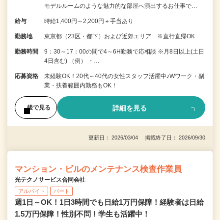
モデルルームのような魅力的な部屋へ演出するお仕事で…
給与
時給1,400円～2,200円＋手当あり
勤務地
東京都（23区・都下）および近郊エリア ※直行直帰OK
勤務時間
9：30～17：00の間で4～6H勤務で応相談 ※月8日以上(土日
4日含む) （例） ・…
応募資格
未経験OK！20代～40代の女性スタッフ活躍中♪Wワーク・副
業・扶養範囲内勤務もOK！
詳細を見る
後で見る
更新日： 2026/03/04 掲載終了日： 2026/09/30
マンション・ビルのメンテナンス検査作業員
光テクノサービス合同会社
アルバイト
パート
週1日～OK！1日3時間でも日給1万円保障！経験者は日給
1.5万円保障！性別不問！学生も活躍中！