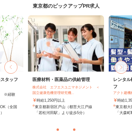
東京都のピックアップPR求人
務スタッフ
医療材料・医薬品の供給管理
レンタル
フ
株式会社 エフエスユニマネジメント ＜
国立健康危機管理研究機...
アクト建機
以上 ※経験
時給1,250円以上
時給1,
OK（全国
東京都新宿区戸山（都営大江戸線
東京都大田
し）
「若松河田駅」より徒歩5分）
「大森町駅