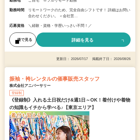
勤務地
ご自宅 ※フルリモート勤務
勤務時間
リモートワークのため、完全自由シフトです！ 詳細はお問い
合わせください。 ＜会社営…
応募資格
＼経験・資格・学歴いっさい不問！／
詳細を見る
後で見る
更新日： 2026/07/17 掲載終了日： 2026/08/26
振袖・袴レンタルの催事販売スタッフ
株式会社アニバーサリー
登録制
《登録制》入れる土日祝だけ&週1日～OK！着付けや着物
の知識もイチから学べる♪【東京エリア】