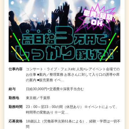
仕事内容
コンサート・ライブ・フェスetc 人気×レアイベント会場での
お仕事 ■案内／整理業務 お客さんに対して入り口の誘導や席
の案内 ■販売業務 イベ…
給与
日給30,000円+交通費※深夜手当含む
勤務地
東京都／千葉県
勤務時間
23：00～翌23：00の間（休憩あり） ※イベントによって、
時間帯の変動あり ※一定…
応募資格
18歳以上（労働基準法第61条による）、経験・学歴は一切不
問