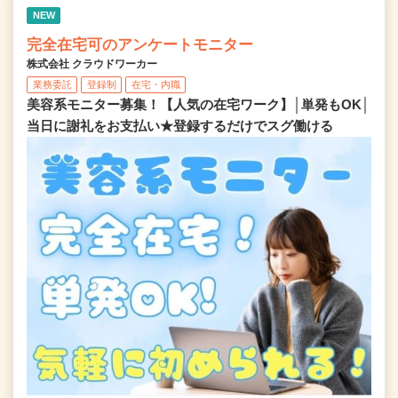
NEW
完全在宅可のアンケートモニター
株式会社 クラウドワーカー
業務委託
登録制
在宅・内職
美容系モニター募集！【人気の在宅ワーク】│単発もOK│
当日に謝礼をお支払い★登録するだけでスグ働ける