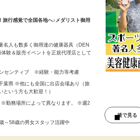
販売スタッフ
も！旅行感覚で全国各地へ♪メダリスト御用
著名人も数多く御用達の健康器具（DEN
-I）の無料体験＆販売イベントを正規代理店として
0円＋インセンティブ ※経験・能力等考慮
千葉県 ※他にも全国に出店会場あり（旅
たいという方も大歓迎！）
8H ※勤務場所によって異なります。 ※週2
後で見
0歳～58歳の男女スタッフ活躍中