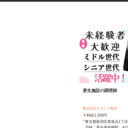
ネットカフェの店内スタッフ
更生施設の調理師
カスタマカフェ 赤羽店
株式会社キヨシマ食品
時給1,250円以上
時給1,500円
東京都北区赤羽南1-8-7（「赤羽駅」
東京都新宿区西落合1丁