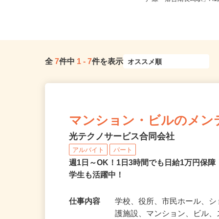
南改札東口より徒歩1分）
戸線「落合南長崎駅」A1口
全
7
件中
1
-
7
件を表示
マンション・ビルのメン
光テクノサービス合同会社
アルバイト
パート
週1日～OK！1日3時間でも日給1万円保
学生も活躍中！
仕事内容
学校、役所、市民ホール、