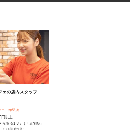
カフェの店内スタッフ
更生施設の調理師
カフェ 赤羽店
株式会社キヨシマ食品
,250円以上
時給1,500円
北区赤羽南1-8-7（「赤羽駅」
東京都新宿区西落合1丁目（都営大江