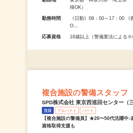
給与
日給11,000円～12,500円
勤務地
東京都・神奈川県・埼玉県
帰OK）
勤務時間
《日勤》08：00～17：00
O…
応募資格
18歳以上（警備業法による
複合施設の警備スタッフ
SPD株式会社 東京西巡回センター（三
注目
アルバイト
パート