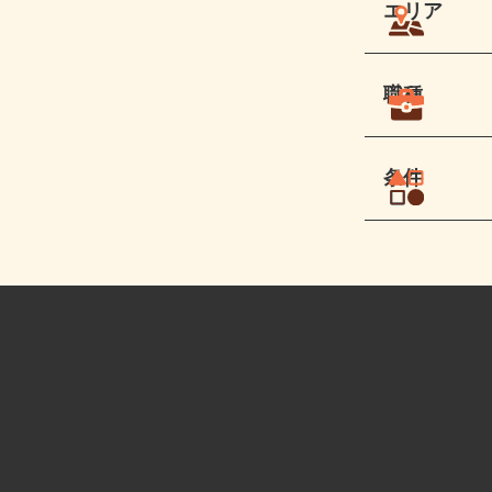
エリア
職種
条件