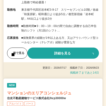
上勤務で時給優遇！
勤務地
東京都千代田区岩本町3-9-17 スリーセブンビル10階／各線
「秋葉原駅」昭和通口より徒歩5分／都営新宿線「岩本町
駅」A4出口より徒歩2分
勤務時間
■勤務時間■ 9：00～19：00の間で自由に調整する自己申告
制のシフト（月1回のシフト…
応募資格
■保険業界の経験が1年以上ある方、又はアウトバウンド型コ
ールセンター（テレアポ）経験が豊富な方
詳細を見る
後で見る
更新日： 2026/07/17 掲載終了日： 2026/08/23
掲載終了まであと14日
NEW
マンションのエリアコンシェルジュ
住友不動産建物サービス株式会社/hcp30000w
アルバイト
パート