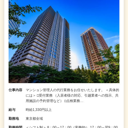
仕事内容
マンション管理人の代行業務をお任せいたします。 ＜具体的
には＞ □受付業務 （入居者様の対応、引越業者への指示、共
用施設の予約管理など） □点検業務…
給与
時給1,330円以上
勤務地
東京都全域
勤務時間
＜シフト制＞ 8：00～17：00（実働8h） 17：00～翌9：00