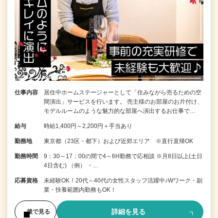
仕事内容
居住中ホームステージャーとして「住みながら売るための空
間演出」サービスを行います。 売主様のお部屋のお片付け、
モデルルームのような魅力的な部屋へ演出するお仕事で…
給与
時給1,400円～2,200円＋手当あり
勤務地
東京都（23区・都下）および近郊エリア ※直行直帰OK
勤務時間
9：30～17：00の間で4～6H勤務で応相談 ※月8日以上(土日
4日含む) （例） ・…
応募資格
未経験OK！20代～40代の女性スタッフ活躍中♪Wワーク・副
業・扶養範囲内勤務もOK！
詳細を見る
後で見る