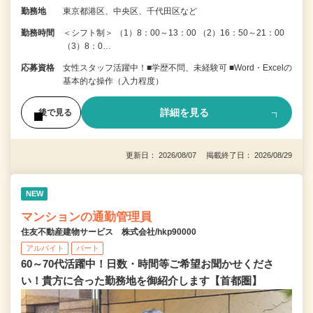
勤務地
東京都港区、中央区、千代田区など
勤務時間
＜シフト制＞ （1）8：00～13：00 （2）16：50～21：00
（3）8：0…
応募資格
女性スタッフ活躍中！■学歴不問、未経験可 ■Word・Excelの
基本的な操作（入力程度）
詳細を見る
後で見る
更新日： 2026/08/07 掲載終了日： 2026/08/29
NEW
マンションの通勤管理員
住友不動産建物サービス 株式会社/hkp90000
アルバイト
パート
60～70代活躍中！日数・時間等ご希望お聞かせくださ
い！貴方に合った勤務地を御紹介します【首都圏】