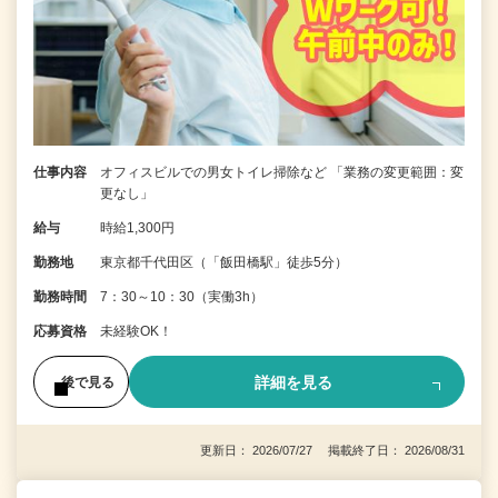
仕事内容
オフィスビルでの男女トイレ掃除など 「業務の変更範囲：変
更なし」
給与
時給1,300円
勤務地
東京都千代田区（「飯田橋駅」徒歩5分）
勤務時間
7：30～10：30（実働3h）
応募資格
未経験OK！
詳細を見る
後で見る
更新日： 2026/07/27 掲載終了日： 2026/08/31