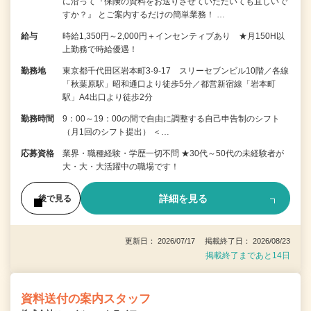
に沿って『保険の資料をお送りさせていただいても宜しいで
すか？』 とご案内するだけの簡単業務！ …
給与
時給1,350円～2,000円＋インセンティブあり ★月150H以
上勤務で時給優遇！
勤務地
東京都千代田区岩本町3-9-17 スリーセブンビル10階／各線
「秋葉原駅」昭和通口より徒歩5分／都営新宿線「岩本町
駅」A4出口より徒歩2分
勤務時間
9：00～19：00の間で自由に調整する自己申告制のシフト
（月1回のシフト提出） ＜…
応募資格
業界・職種経験・学歴一切不問 ★30代～50代の未経験者が
大・大・大活躍中の職場です！
詳細を見る
後で見る
更新日： 2026/07/17 掲載終了日： 2026/08/23
掲載終了まであと14日
資料送付の案内スタッフ