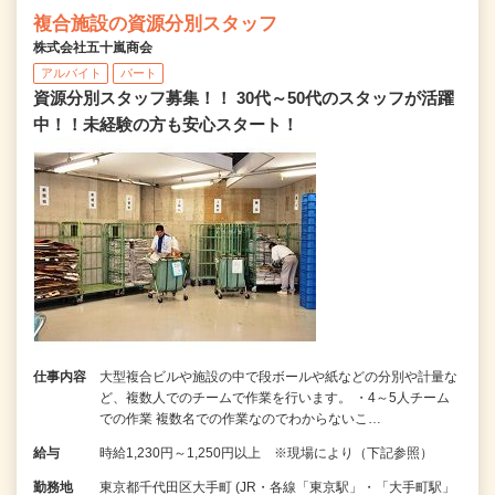
複合施設の資源分別スタッフ
株式会社五十嵐商会
アルバイト
パート
資源分別スタッフ募集！！ 30代～50代のスタッフが活躍
中！！未経験の方も安心スタート！
仕事内容
大型複合ビルや施設の中で段ボールや紙などの分別や計量な
ど、複数人でのチームで作業を行います。 ・4～5人チーム
での作業 複数名での作業なのでわからないこ…
給与
時給1,230円～1,250円以上 ※現場により（下記参照）
勤務地
東京都千代田区大手町 (JR・各線「東京駅」・「大手町駅」