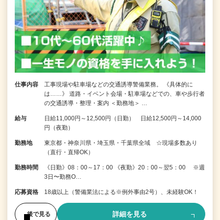
仕事内容
工事現場や駐車場などの交通誘導警備業務。 《具体的に
は……》 道路・イベント会場・駐車場などでの、車や歩行者
の交通誘導・整理・案内 ＜勤務地＞ …
給与
日給11,000円～12,500円（日勤） 日給12,500円～14,000
円（夜勤）
勤務地
東京都・神奈川県・埼玉県・千葉県全域 ☆現場多数あり
（直行・直帰OK）
勤務時間
《日勤》08：00～17：00 《夜勤》20：00～翌5：00 ※週
3日〜勤務O…
応募資格
18歳以上（警備業法による※例外事由2号）、未経験OK！
詳細を見る
後で見る