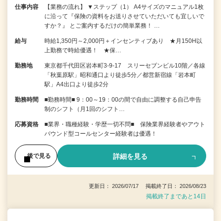
仕事内容
【業務の流れ】 ▼ステップ（1） A4サイズのマニュアル1枚
に沿って『保険の資料をお送りさせていただいても宜しいで
すか？』 とご案内するだけの簡単業務！ …
給与
時給1,350円～2,000円＋インセンティブあり ★月150H以
上勤務で時給優遇！ ★保…
勤務地
東京都千代田区岩本町3-9-17 スリーセブンビル10階／各線
「秋葉原駅」昭和通口より徒歩5分／都営新宿線「岩本町
駅」A4出口より徒歩2分
勤務時間
■勤務時間■ 9：00～19：00の間で自由に調整する自己申告
制のシフト（月1回のシフト…
応募資格
■業界・職種経験・学歴一切不問■ 保険業界経験者やアウト
バウンド型コールセンター経験者は優遇！
詳細を見る
後で見る
更新日： 2026/07/17 掲載終了日： 2026/08/23
掲載終了まであと14日