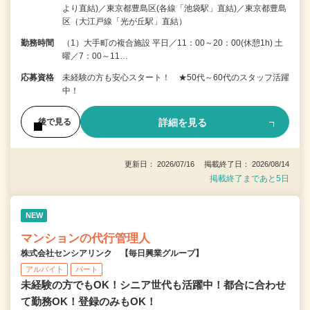
より直結)／東京都豊島区(各線「池袋駅」直結)／東京都豊島
区（大江戸線「光が丘駅」直結）
勤務時間
（1）大手町の複合施設 平日／11：00～20：00(休憩1h) 土
曜／7：00～11…
応募資格
未経験の方も安心スタート！ ★50代～60代のスタッフ活躍
中！
詳細を見る
後で見る
更新日： 2026/07/16 掲載終了日： 2026/08/14
掲載終了まであと5日
NEW
マンションの代行管理人
株式会社センシアリンク 【毎日興業グループ】
アルバイト
パート
未経験の方でもOK！シニア世代も活躍中！都合に合わせ
て勤務OK！登録のみもOK！