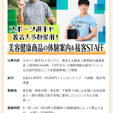
仕事内容
スポーツ選手やメダリスト、著名人も数多く御用達の健康器
具（DENBA Health、CATCH-I）の無料体験＆販売イベント
を正規代理店として全国催事場にて開催…
給与
日給12,000円～20,000円＋インセンティブ ※経験・能力等
考慮
勤務地
東京都・神奈川県・埼玉県・千葉県 ※他にも全国に出店会場
あり（旅行感覚で遠方現場に参加したいという方も大歓
迎！）
勤務時間
9：00～19：00の間で実働8H ※勤務場所によって異なりま
す。 ※週2～3日程度か…