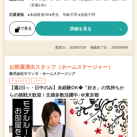
（実働14h） …
応募資格
●未経験者OK●男女、年齢不問 ●資格不問
詳細を見る
後で見る
更新日： 2026/07/28 掲載終了日： 2026/09/04
お部屋演出スタッフ（ホームステージャー）
株式会社サマンサ・ホームステージング
アルバイト
パート
【週2日～・日中のみ】未経験OK◆「好き」の気持ちか
らの挑戦大歓迎！主婦多数活躍中♪＠東京都