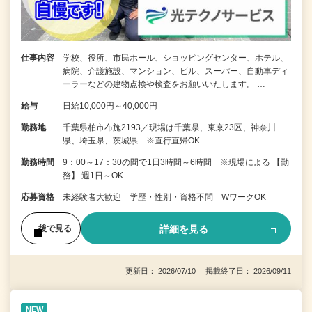
仕事内容
学校、役所、市民ホール、ショッピングセンター、ホテル、
病院、介護施設、マンション、ビル、スーパー、自動車ディ
ーラーなどの建物点検や検査をお願いいたします。 …
給与
日給10,000円～40,000円
勤務地
千葉県柏市布施2193／現場は千葉県、東京23区、神奈川
県、埼玉県、茨城県 ※直行直帰OK
勤務時間
9：00～17：30の間で1日3時間～6時間 ※現場による 【勤
務】 週1日～OK
応募資格
未経験者大歓迎 学歴・性別・資格不問 WワークOK
詳細を見る
後で見る
更新日： 2026/07/10 掲載終了日： 2026/09/11
NEW