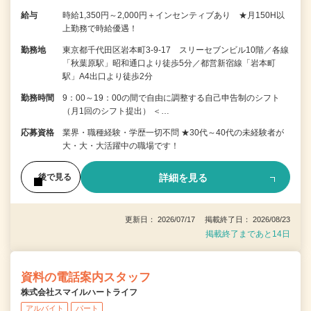
給与
時給1,350円～2,000円＋インセンティブあり ★月150H以
上勤務で時給優遇！
勤務地
東京都千代田区岩本町3-9-17 スリーセブンビル10階／各線
「秋葉原駅」昭和通口より徒歩5分／都営新宿線「岩本町
駅」A4出口より徒歩2分
勤務時間
9：00～19：00の間で自由に調整する自己申告制のシフト
（月1回のシフト提出） ＜…
応募資格
業界・職種経験・学歴一切不問 ★30代～40代の未経験者が
大・大・大活躍中の職場です！
詳細を見る
後で見る
更新日： 2026/07/17 掲載終了日： 2026/08/23
掲載終了まであと14日
資料の電話案内スタッフ
株式会社スマイルハートライフ
アルバイト
パート