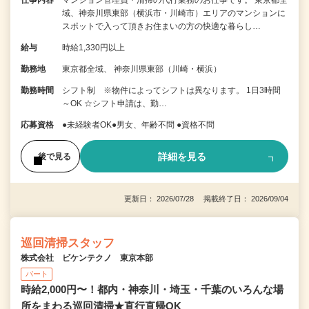
仕事内容
マンション管理員・清掃の代行業務のお仕事です。 東京都全
域、神奈川県東部（横浜市・川崎市）エリアのマンションに
スポットで入って頂きお住まいの方の快適な暮らし…
給与
時給1,330円以上
勤務地
東京都全域、 神奈川県東部（川崎・横浜）
勤務時間
シフト制 ※物件によってシフトは異なります。 1日3時間
～OK ☆シフト申請は、勤…
応募資格
●未経験者OK●男女、年齢不問 ●資格不問
詳細を見る
後で見る
更新日： 2026/07/28 掲載終了日： 2026/09/04
巡回清掃スタッフ
株式会社 ビケンテクノ 東京本部
パート
時給2,000円〜！都内・神奈川・埼玉・千葉のいろんな場
所をまわる巡回清掃★直行直帰OK