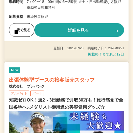
勤務時間
7：00〜18：00の間の6〜8時間 ※土・日出勤可能な方歓迎
※勤務日数相談可
応募資格
未経験者歓迎
詳細を見る
後で見る
更新日： 2026/07/23 掲載終了日： 2026/08/21
掲載終了まであと12日
NEW
出張体験型ブースの接客販売スタッフ
株式会社 プレバンク
アルバイト
パート
知識ゼロOK！週2～3日勤務で月収30万も！旅行感覚で全
国各地へ♪メダリスト御用達の美容健康グッズ☆