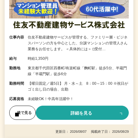
仕事内容
住友不動産建物サービスが管理する、ファミリー層・ビジネ
スパーソンの方を中心とした、分譲マンションの管理人さん
業務をお任せします。 ＜具体的には＞ □受付…
給与
時給1,350円
勤務地
東京都千代田区四番町/有楽町線「麴町駅」徒歩5分、半蔵門
線「半蔵門駅」徒歩6分
勤務時間
【曜日固定／週5日】 月・水～土 8：00～15：00 ※祝日が
ゴミ出し日の場合、出勤
応募資格
未経験OK！中高年活躍中！
詳細を見る
後で見る
更新日： 2026/08/07 掲載終了日： 2026/08/29