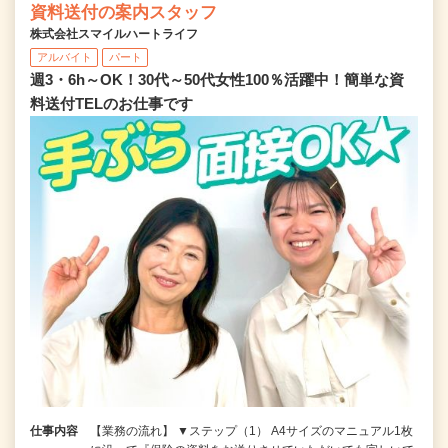
資料送付の案内スタッフ
株式会社スマイルハートライフ
アルバイト
パート
週3・6h～OK！30代～50代女性100％活躍中！簡単な資
料送付TELのお仕事です
仕事内容
【業務の流れ】 ▼ステップ（1） A4サイズのマニュアル1枚