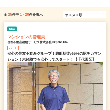
25
1
-
20
全
件中
件を表示
NEW
マンションの管理員
住友不動産建物サービス株式会社/hkp26010a
パート
安心の住友不動産グループ！麹町駅徒歩5分の駅チカマン
ション！未経験でも安心してスタート！【千代田区】