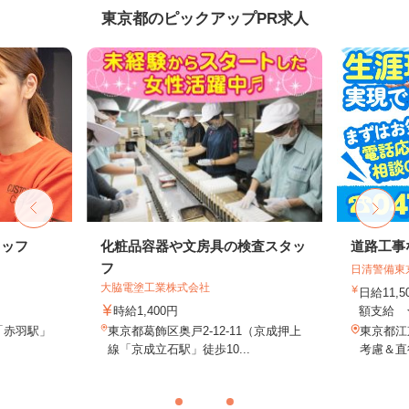
東京都のピックアップPR求人
タッフ
化粧品容器や文房具の検査スタッ
道路工事
フ
日清警備東
大脇電塗工業株式会社
日給11,
時給1,400円
額支給 ★
「赤羽駅」
東京都葛飾区奥戸2-12-11（京成押上
東京都江
線「京成立石駅」徒歩10...
考慮＆直