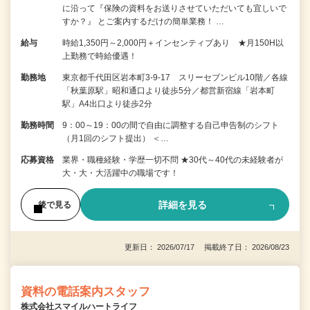
に沿って『保険の資料をお送りさせていただいても宜しいで
すか？』 とご案内するだけの簡単業務！ …
給与
時給1,350円～2,000円＋インセンティブあり ★月150H以
上勤務で時給優遇！
勤務地
東京都千代田区岩本町3-9-17 スリーセブンビル10階／各線
「秋葉原駅」昭和通口より徒歩5分／都営新宿線「岩本町
駅」A4出口より徒歩2分
勤務時間
9：00～19：00の間で自由に調整する自己申告制のシフト
（月1回のシフト提出） ＜…
応募資格
業界・職種経験・学歴一切不問 ★30代～40代の未経験者が
大・大・大活躍中の職場です！
詳細を見る
後で見る
更新日： 2026/07/17 掲載終了日： 2026/08/23
資料の電話案内スタッフ
株式会社スマイルハートライフ