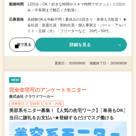
勤務時間
1日5分～OK！好きな時間やスキマ時間でサクッと♪ ☆1日の
み～中長期まで幅広く大歓迎♪…
応募資格
未経験OK＆年齢不問！夏休みの1回きり・単発も大歓迎！ ★
会社員・派遣社員・契約社員・個人事業主・パート・アルバ
イト・主婦（夫）・フリーターなど、20代～50代…
詳細を見る
後で見る
更新日： 2026/08/05 掲載終了日： 2026/08/30
NEW
完全在宅可のアンケートモニター
株式会社 クラウドワーカー
業務委託
登録制
在宅・内職
美容系モニター募集！【人気の在宅ワーク】│単発もOK│
当日に謝礼をお支払い★登録するだけでスグ働ける