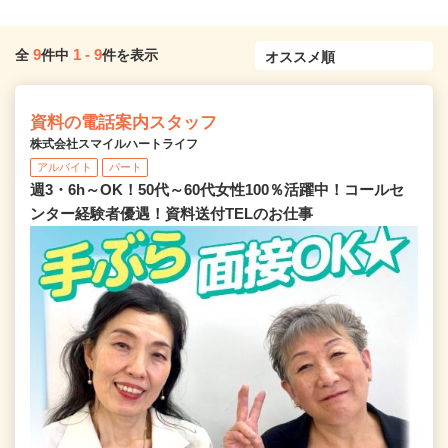
9
1
-
9
全
件中
件を表示
資料の電話案内スタッフ
株式会社スマイルハートライフ
アルバイト
パート
週3・6h～OK！50代～60代女性100％活躍中！コールセ
ンター経験者優遇！資料送付TELのお仕事