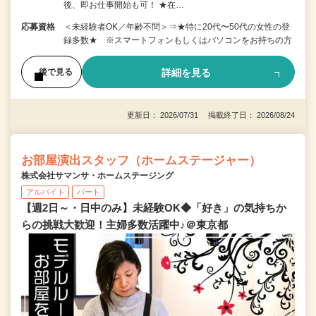
後、即お仕事開始も可！ ★在…
応募資格
＜未経験者OK／年齢不問＞⇒★特に20代〜50代の女性の登
録多数★ ※スマートフォンもしくはパソコンをお持ちの方
詳細を見る
後で見る
更新日： 2026/07/31 掲載終了日： 2026/08/24
お部屋演出スタッフ（ホームステージャー）
株式会社サマンサ・ホームステージング
アルバイト
パート
【週2日～・日中のみ】未経験OK◆「好き」の気持ちか
らの挑戦大歓迎！主婦多数活躍中♪＠東京都