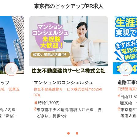
東京都のピックアップPR求人
タッフ
マンションのコンシェルジュ
道路工事
日清警備東
会社 営業五
住友不動産建物サービス株式会社/hcp260
07a
日給11,
時給1,700円
額支給 ★
丸ノ内線
東京都中央区晴海/都営大江戸線「勝
東京都江
「新宿...
どき駅」徒歩5分
考慮＆直