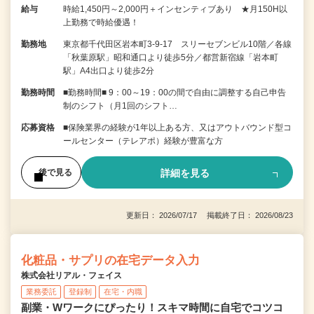
給与
時給1,450円～2,000円＋インセンティブあり ★月150H以
上勤務で時給優遇！
勤務地
東京都千代田区岩本町3-9-17 スリーセブンビル10階／各線
「秋葉原駅」昭和通口より徒歩5分／都営新宿線「岩本町
駅」A4出口より徒歩2分
勤務時間
■勤務時間■ 9：00～19：00の間で自由に調整する自己申告
制のシフト（月1回のシフト…
応募資格
■保険業界の経験が1年以上ある方、又はアウトバウンド型コ
ールセンター（テレアポ）経験が豊富な方
詳細を見る
後で見る
更新日： 2026/07/17 掲載終了日： 2026/08/23
化粧品・サプリの在宅データ入力
株式会社リアル・フェイス
業務委託
登録制
在宅・内職
副業・Wワークにぴったり！スキマ時間に自宅でコツコ