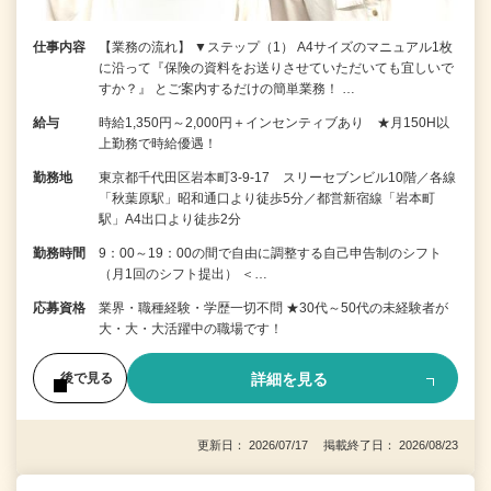
仕事内容
【業務の流れ】 ▼ステップ（1） A4サイズのマニュアル1枚
に沿って『保険の資料をお送りさせていただいても宜しいで
すか？』 とご案内するだけの簡単業務！ …
給与
時給1,350円～2,000円＋インセンティブあり ★月150H以
上勤務で時給優遇！
勤務地
東京都千代田区岩本町3-9-17 スリーセブンビル10階／各線
「秋葉原駅」昭和通口より徒歩5分／都営新宿線「岩本町
駅」A4出口より徒歩2分
勤務時間
9：00～19：00の間で自由に調整する自己申告制のシフト
（月1回のシフト提出） ＜…
応募資格
業界・職種経験・学歴一切不問 ★30代～50代の未経験者が
大・大・大活躍中の職場です！
詳細を見る
後で見る
更新日： 2026/07/17 掲載終了日： 2026/08/23