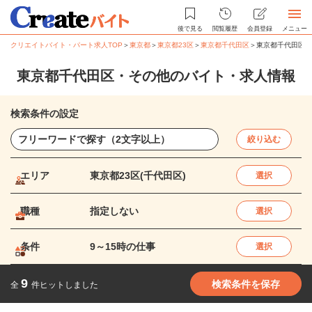
後で見る
閲覧履歴
会員登録
メニュー
クリエイトバイト・パート求人TOP
＞
東京都
＞
東京都23区
＞
東京都千代田区
＞
東京都千代田区・
東京都千代田区・その他のバイト・求人情報
検索条件の設定
絞り込む
エリア
東京都23区(千代田区)
選択
職種
指定しない
選択
条件
9～15時の仕事
選択
9
検索条件を保存
全
件ヒットしました