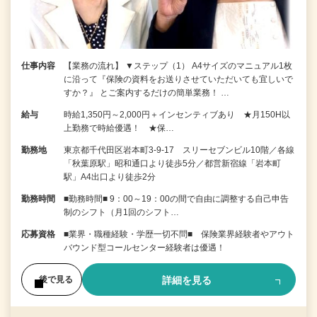
仕事内容
【業務の流れ】 ▼ステップ（1） A4サイズのマニュアル1枚
に沿って『保険の資料をお送りさせていただいても宜しいで
すか？』 とご案内するだけの簡単業務！ …
給与
時給1,350円～2,000円＋インセンティブあり ★月150H以
上勤務で時給優遇！ ★保…
勤務地
東京都千代田区岩本町3-9-17 スリーセブンビル10階／各線
「秋葉原駅」昭和通口より徒歩5分／都営新宿線「岩本町
駅」A4出口より徒歩2分
勤務時間
■勤務時間■ 9：00～19：00の間で自由に調整する自己申告
制のシフト（月1回のシフト…
応募資格
■業界・職種経験・学歴一切不問■ 保険業界経験者やアウト
バウンド型コールセンター経験者は優遇！
詳細を見る
後で見る