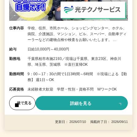
仕事内容
学校、役所、市民ホール、ショッピングセンター、ホテル、
病院、介護施設、マンション、ビル、スーパー、自動車ディ
ーラーなどの建物点検や検査をお願いいたします。 …
給与
日給10,000円～40,000円
勤務地
千葉県柏市布施2193／現場は千葉県、東京23区、神奈川
県、埼玉県、茨城県 ※直行直帰OK
勤務時間
9：00～17：30の間で1日3時間～6時間 ※現場による 【勤
務】 週1日～OK
応募資格
未経験者大歓迎 学歴・性別・資格不問 WワークOK
詳細を見る
後で見る
更新日： 2026/07/10 掲載終了日： 2026/09/11