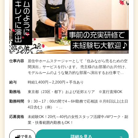
仕事内容
居住中ホームステージャーとして「住みながら売るための空
間演出」サービスを行います。 売主様のお部屋のお片付け、
モデルルームのような魅力的な部屋へ演出するお仕事で…
給与
時給1,400円～2,200円＋手当あり
勤務地
東京都（23区・都下）および近郊エリア ※直行直帰OK
勤務時間
9：30～17：00の間で4～6H勤務で応相談 ※月8日以上(土日
4日含む) （例） ・…
応募資格
未経験OK！20代～40代の女性スタッフ活躍中♪Wワーク・副
業・扶養範囲内勤務もOK！
詳細を見る
後で見る