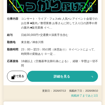
仕事内容
コンサート・ライブ・フェスetc 人気×レアイベント会場での
お仕事 ■案内／整理業務 お客さんに対して入り口の誘導や席
の案内 ■販売業務 イベ…
給与
日給30,000円+交通費※深夜手当含む
勤務地
東京都／神奈川県
勤務時間
23：00～翌23：00の間（休憩あり） ※イベントによって、
時間帯の変動あり ※一定…
応募資格
18歳以上（労働基準法第61条による）、経験・学歴は一切不
問
詳細を見る
後で見る
更新日： 2026/07/13 掲載終了日： 2026/08/10
掲載終了まであと1日