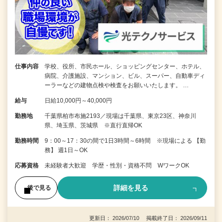
仕事内容
学校、役所、市民ホール、ショッピングセンター、ホテル、
病院、介護施設、マンション、ビル、スーパー、自動車ディ
ーラーなどの建物点検や検査をお願いいたします。 …
給与
日給10,000円～40,000円
勤務地
千葉県柏市布施2193／現場は千葉県、東京23区、神奈川
県、埼玉県、茨城県 ※直行直帰OK
勤務時間
9：00～17：30の間で1日3時間～6時間 ※現場による 【勤
務】 週1日～OK
応募資格
未経験者大歓迎 学歴・性別・資格不問 WワークOK
詳細を見る
後で見る
更新日： 2026/07/10 掲載終了日： 2026/09/11