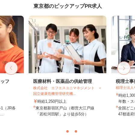
東京都のピックアップPR求人
タッフ
医療材料・医薬品の供給管理
税理士事
税理士法人
株式会社 エフエスユニマネジメント ＜
国立健康危機管理研究機...
時給1,3
時給1,250円以上
年数・ス
-1（JR各
東京都新宿区戸山（都営大江戸線
全国どこ
..
「若松河田駅」より徒歩5分）
47都道