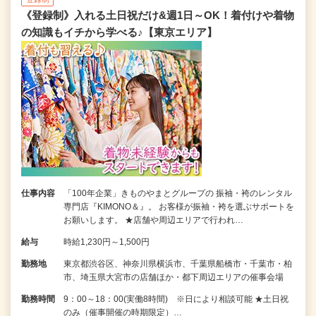
《登録制》入れる土日祝だけ&週1日～OK！着付けや着物
の知識もイチから学べる♪【東京エリア】
仕事内容
「100年企業」きものやまとグループの 振袖・袴のレンタル
専門店『KIMONO＆』。 お客様が振袖・袴を選ぶサポートを
お願いします。 ★店舗や周辺エリアで行われ…
給与
時給1,230円～1,500円
勤務地
東京都渋谷区、神奈川県横浜市、千葉県船橋市・千葉市・柏
市、埼玉県大宮市の店舗ほか・都下周辺エリアの催事会場
勤務時間
9：00～18：00(実働8時間) ※日により相談可能 ★土日祝
のみ（催事開催の時期限定）…