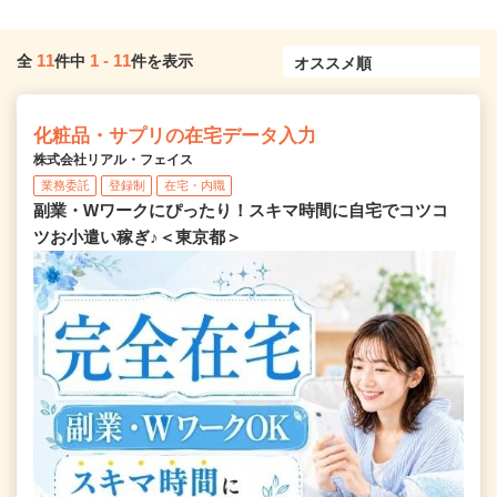
11
1
-
11
全
件中
件を表示
化粧品・サプリの在宅データ入力
株式会社リアル・フェイス
業務委託
登録制
在宅・内職
副業・Wワークにぴったり！スキマ時間に自宅でコツコ
ツお小遣い稼ぎ♪＜東京都＞