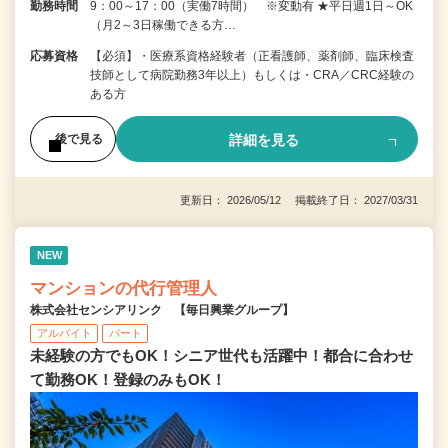
勤務時間
9：00～17：00（実働7時間） ※変動有 ★平日週1日～OK
（月2～3日稼働できる方…
応募資格
【必須】・医療系資格経験者（正看護師、薬剤師、臨床検査
技師として病院勤務3年以上）もしくは・CRA／CRC経験の
ある方
詳細を見る
後で見る
更新日： 2026/05/12 掲載終了日： 2027/03/31
NEW
マンションの代行管理人
株式会社センシアリンク 【毎日興業グループ】
アルバイト
パート
未経験の方でもOK！シニア世代も活躍中！都合に合わせ
て勤務OK！登録のみもOK！