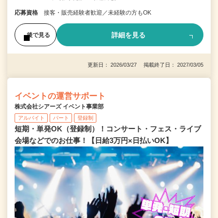
応募資格
接客・販売経験者歓迎／未経験の方もOK
詳細を見る
後で見る
更新日： 2026/03/27 掲載終了日： 2027/03/05
イベントの運営サポート
株式会社シアーズ イベント事業部
アルバイト
パート
登録制
短期・単発OK（登録制）！コンサート・フェス・ライブ
会場などでのお仕事！【日給3万円×日払いOK】