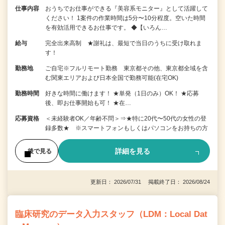
仕事内容
おうちでお仕事ができる『美容系モニター』として活躍して
ください！ 1案件の作業時間は5分〜10分程度。空いた時間
を有効活用できるお仕事です。 ◆【いろん…
給与
完全出来高制 ★謝礼は、最短で当日のうちに受け取れま
す！
勤務地
ご自宅※フルリモート勤務 東京都その他、東京都全域を含
む関東エリアおよび日本全国で勤務可能(在宅OK)
勤務時間
好きな時間に働けます！ ★単発（1日のみ）OK！ ★応募
後、即お仕事開始も可！ ★在…
応募資格
＜未経験者OK／年齢不問＞⇒★特に20代〜50代の女性の登
録多数★ ※スマートフォンもしくはパソコンをお持ちの方
詳細を見る
後で見る
更新日： 2026/07/31 掲載終了日： 2026/08/24
臨床研究のデータ入力スタッフ（LDM：Local Dat