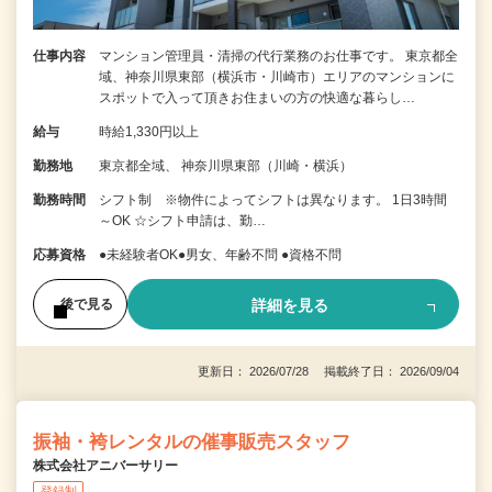
仕事内容
マンション管理員・清掃の代行業務のお仕事です。 東京都全
域、神奈川県東部（横浜市・川崎市）エリアのマンションに
スポットで入って頂きお住まいの方の快適な暮らし…
給与
時給1,330円以上
勤務地
東京都全域、 神奈川県東部（川崎・横浜）
勤務時間
シフト制 ※物件によってシフトは異なります。 1日3時間
～OK ☆シフト申請は、勤…
応募資格
●未経験者OK●男女、年齢不問 ●資格不問
詳細を見る
後で見る
更新日： 2026/07/28 掲載終了日： 2026/09/04
振袖・袴レンタルの催事販売スタッフ
株式会社アニバーサリー
登録制