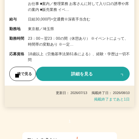
お仕事 ■案内／整理業務 お客さんに対して入り口の誘導や席
の案内 ■販売業務 イベ…
給与
日給30,000円+交通費※深夜手当含む
勤務地
東京都／埼玉県
勤務時間
23：00～翌23：00の間（休憩あり） ※イベントによって、
時間帯の変動あり ※一定…
応募資格
18歳以上（労働基準法第61条による）、経験・学歴は一切不
問
詳細を見る
後で見る
更新日： 2026/07/13 掲載終了日： 2026/08/10
掲載終了まであと1日
1