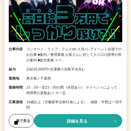
仕事内容
コンサート・ライブ・フェスetc 人気×レアイベント会場での
お仕事 ■案内／整理業務 お客さんに対して入り口の誘導や席
の案内 ■販売業務 イベ…
給与
日給30,000円+交通費※深夜手当含む
勤務地
東京都／千葉県
勤務時間
23：00～翌23：00の間（休憩あり） ※イベントによって、
時間帯の変動あり ※一定…
応募資格
18歳以上（労働基準法第61条による）、経験・学歴は一切不
問
詳細を見る
後で見る