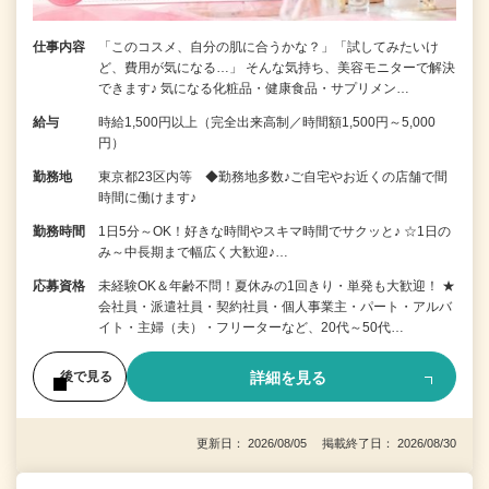
仕事内容
「このコスメ、自分の肌に合うかな？」「試してみたいけ
ど、費用が気になる…」 そんな気持ち、美容モニターで解決
できます♪ 気になる化粧品・健康食品・サプリメン…
給与
時給1,500円以上（完全出来高制／時間額1,500円～5,000
円）
勤務地
東京都23区内等 ◆勤務地多数♪ご自宅やお近くの店舗で間
時間に働けます♪
勤務時間
1日5分～OK！好きな時間やスキマ時間でサクッと♪ ☆1日の
み～中長期まで幅広く大歓迎♪…
応募資格
未経験OK＆年齢不問！夏休みの1回きり・単発も大歓迎！ ★
会社員・派遣社員・契約社員・個人事業主・パート・アルバ
イト・主婦（夫）・フリーターなど、20代～50代…
詳細を見る
後で見る
更新日： 2026/08/05 掲載終了日： 2026/08/30