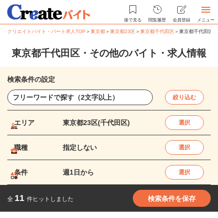
後で見る
閲覧履歴
会員登録
メニュー
クリエイトバイト・パート求人TOP
＞
東京都
＞
東京都23区
＞
東京都千代田区
＞
東京都千代田区・
東京都千代田区・その他のバイト・求人情報
検索条件の設定
絞り込む
エリア
東京都23区(千代田区)
選択
職種
指定しない
選択
条件
週1日から
選択
11
検索条件を保存
全
件ヒットしました