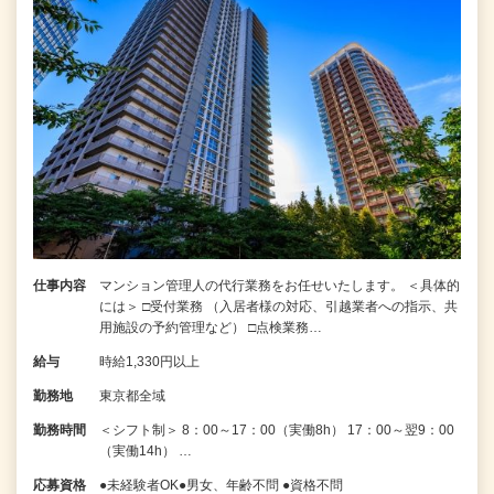
仕事内容
マンション管理人の代行業務をお任せいたします。 ＜具体的
には＞ □受付業務 （入居者様の対応、引越業者への指示、共
用施設の予約管理など） □点検業務…
給与
時給1,330円以上
勤務地
東京都全域
勤務時間
＜シフト制＞ 8：00～17：00（実働8h） 17：00～翌9：00
（実働14h） …
応募資格
●未経験者OK●男女、年齢不問 ●資格不問