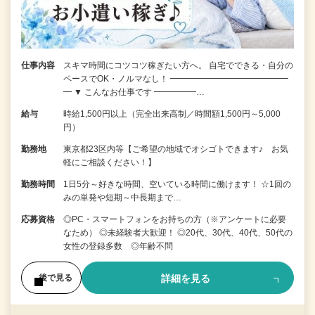
仕事内容
スキマ時間にコツコツ稼ぎたい方へ。 自宅でできる・自分の
ペースでOK・ノルマなし！ ━━━━━━━━━━━━━━
━ ▼ こんなお仕事です ━━━━━…
給与
時給1,500円以上（完全出来高制／時間額1,500円～5,000
円）
勤務地
東京都23区内等【ご希望の地域でオシゴトできます♪ お気
軽にご相談ください！】
勤務時間
1日5分～好きな時間、空いている時間に働けます！ ☆1回の
みの単発や短期～中長期まで…
応募資格
◎PC・スマートフォンをお持ちの方（※アンケートに必要
なため） ◎未経験者大歓迎！ ◎20代、30代、40代、50代の
女性の登録多数 ◎年齢不問
詳細を見る
後で見る