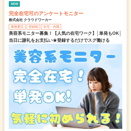
NEW
完全在宅可のアンケートモニター
株式会社 クラウドワーカー
業務委託
登録制
在宅・内職
美容系モニター募集！【人気の在宅ワーク】│単発もOK│
当日に謝礼をお支払い★登録するだけでスグ働ける