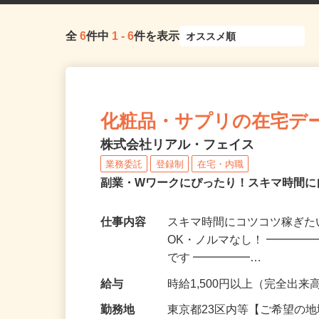
全
6
件中
1
-
6
件を表示
化粧品・サプリの在宅デ
株式会社リアル・フェイス
業務委託
登録制
在宅・内職
副業・Wワークにぴったり！スキマ時間に
仕事内容
スキマ時間にコツコツ稼ぎた
OK・ノルマなし！ ━━━━
です ━━━━━…
給与
時給1,500円以上（完全出来高