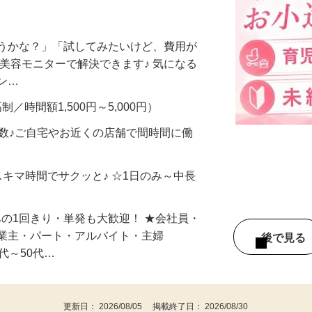
ー大募集！未経験歓迎♪履歴書・面接不要
合うかな？」「試してみたいけど、費用が
、美容モニターで解決できます♪ 気になる
メン…
制／時間額1,500円～5,000円）
多数♪ご自宅やお近くの店舗で間時間に働
スキマ時間でサクッと♪ ☆1日のみ～中長
みの1回きり・単発も大歓迎！ ★会社員・
事業主・パート・アルバイト・主婦
後で見
代～50代…