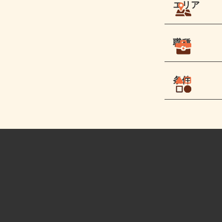
エリア
職種
条件