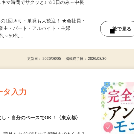
スキマ時間でサクッと♪ ☆1日のみ～中長
みの1回きり・単発も大歓迎！ ★会社員・
事業主・パート・アルバイト・主婦
後で見
代～50代…
更新日： 2026/08/05 掲載終了日： 2026/08/30
ータ入力
なし・自分のペースでOK！〈東京都〉