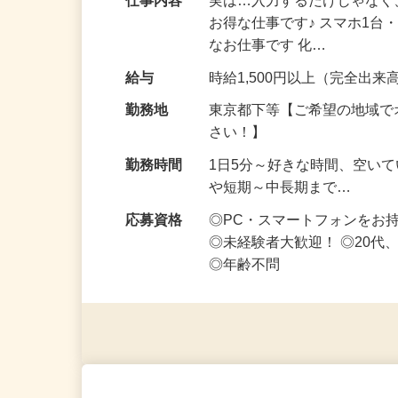
仕事内容
実は…入力するだけじゃなく
お得な仕事です♪ スマホ1台
なお仕事です 化…
給与
時給1,500円以上（完全出来高
勤務地
東京都下等【ご希望の地域で
さい！】
勤務時間
1日5分～好きな時間、空い
や短期～中長期まで…
応募資格
◎PC・スマートフォンをお
◎未経験者大歓迎！ ◎20代
◎年齢不問