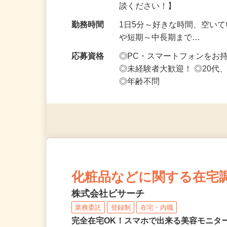
勤務地
東京都23区内等【ご希望の
談ください！】
勤務時間
1日5分～好きな時間、空い
や短期～中長期まで…
応募資格
◎PC・スマートフォンをお
◎未経験者大歓迎！ ◎20代
◎年齢不問
化粧品などに関する在宅
株式会社ビサーチ
業務委託
登録制
在宅・内職