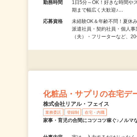
♪
勤務時間
1日5分～OK！好きな時間や
期まで幅広く大歓迎♪…
応募資格
未経験OK＆年齢不問！夏休
派遣社員・契約社員・個人
（夫）・フリーターなど、20
化粧品・サプリの在宅デ
株式会社リアル・フェイス
業務委託
登録制
在宅・内職
家事・育児の合間にコツコツ稼ぐ♪ノルマ