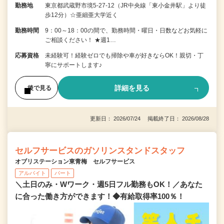
勤務地
東京都武蔵野市境5-27-12（JR中央線「東小金井駅」より徒
歩12分）☆亜細亜大学近く
勤務時間
9：00～18：00の間で、勤務時間・曜日・日数などお気軽に
ご相談ください！ ★週1…
応募資格
未経験可！経験ゼロでも掃除や車が好きならOK！親切・丁
寧にサポートします♪
詳細を見る
後で見る
更新日： 2026/07/24 掲載終了日： 2026/08/28
セルフサービスのガソリンスタンドスタッフ
オブリステーション東青梅 セルフサービス
アルバイト
パート
＼土日のみ・Wワーク・週5日フル勤務もOK！／あなた
に合った働き方ができます！◆有給取得率100％！