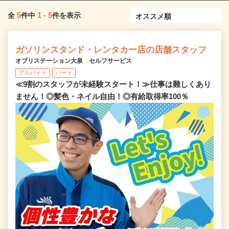
5
1
-
5
全
件中
件を表示
ガソリンスタンド・レンタカー店の店舗スタッフ
オブリステーション大泉 セルフサービス
アルバイト
パート
≪9割のスタッフが未経験スタート！≫仕事は難しくあり
ません！◎髪色・ネイル自由！◎有給取得率100％