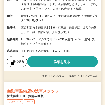
★給油はお客様が行います。給油業務はありません！ 【主な
お仕事】 ・困っているお客様への声掛け ・精算…
給与
時給1,250円～1,300円以上 ★危険物取扱資格所持者はプラ
ス100円時給UP！
勤務地
東京都調布市飛田給2-33-6（京王線「飛田給駅」より徒歩5
分、京王線「西調布駅」より徒歩9分）
勤務時間
8：00～22：00の間で1日4h～OK ★週2日～OK！週5日フル
勤務したい方も大歓迎！…
応募資格
土日勤務できる方歓迎 ★WワークOK
詳細を見る
後で見る
更新日： 2026/03/31 掲載終了日： 2027/03/31
自動車整備店の洗車スタッフ
株式会社GOTO（後藤自動車）
アルバイト
パート