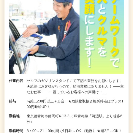
仕事内容
セルフのガソリンスタンドにて下記の業務をお願いします。
★給油はお客様が行うので、給油業務はありません！ ――主
なお仕事―― ・困っているお客様への声掛け ・…
給与
時給1,230円以上＋歩合 ★危険物取扱資格所持者はプラス1
00円時給UP！
勤務地
東京都青梅市師岡町4-13-3（JR青梅線「河辺駅」より徒歩6
分）
勤務時間
8：00～21：00の間で1日4h～OK 《勤務》 ★週2日～OK！