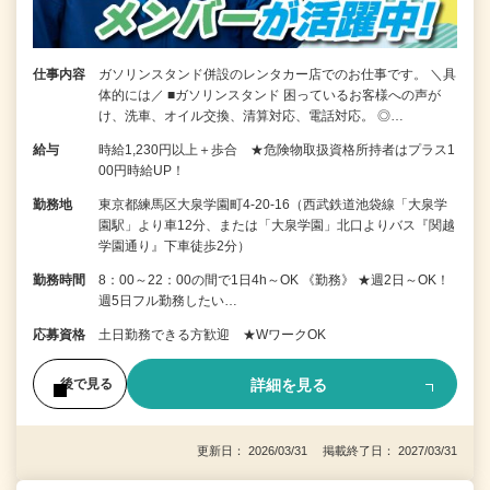
仕事内容
ガソリンスタンド併設のレンタカー店でのお仕事です。 ＼具
体的には／ ■ガソリンスタンド 困っているお客様への声が
け、洗車、オイル交換、清算対応、電話対応。 ◎…
給与
時給1,230円以上＋歩合 ★危険物取扱資格所持者はプラス1
00円時給UP！
勤務地
東京都練馬区大泉学園町4-20-16（西武鉄道池袋線「大泉学
園駅」より車12分、または「大泉学園」北口よりバス『関越
学園通り』下車徒歩2分）
勤務時間
8：00～22：00の間で1日4h～OK 《勤務》 ★週2日～OK！
週5日フル勤務したい…
応募資格
土日勤務できる方歓迎 ★WワークOK
詳細を見る
後で見る
更新日： 2026/03/31 掲載終了日： 2027/03/31