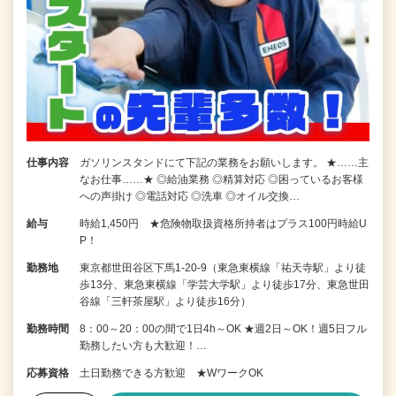
仕事内容
ガソリンスタンドにて下記の業務をお願いします。 ★……主
なお仕事……★ ◎給油業務 ◎精算対応 ◎困っているお客様
への声掛け ◎電話対応 ◎洗車 ◎オイル交換…
給与
時給1,450円 ★危険物取扱資格所持者はプラス100円時給U
P！
勤務地
東京都世田谷区下馬1-20-9（東急東横線「祐天寺駅」より徒
歩13分、東急東横線「学芸大学駅」より徒歩17分、東急世田
谷線「三軒茶屋駅」より徒歩16分）
勤務時間
8：00～20：00の間で1日4h～OK ★週2日～OK！週5日フル
勤務したい方も大歓迎！…
応募資格
土日勤務できる方歓迎 ★WワークOK