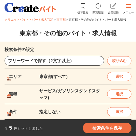
後で見る
閲覧履歴
会員登録
メニュー
クリエイトバイト・パート求人TOP
＞
東京都
＞
東京都・その他のバイト・パート求人情報
東京都・その他のバイト・求人情報
検索条件の設定
絞り込む
エリア
東京都(すべて)
選択
サービス(ガソリンスタンドスタ
職種
選択
ッフ)
条件
指定しない
選択
5
検索条件を保存
全
件ヒットしました