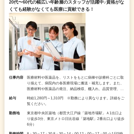
20代〜60代の幅広い年齢層のスタッフが活躍中♪資格がな
くても経験がなくても医療に貢献できる！
仕事内容
医療材料や医薬品を、リストをもとに病棟や診療科ごとに取
り揃えて、病院内の各医療現場に搬送・補充します。また、
医療材料や医薬品の発注、納品検収、棚入れ、品質管理、…
給与
時給1,280円～1,310円 ※勤務により異なります。詳細をご
覧ください。
勤務地
東京都中央区築地（都営大江戸線「築地市場駅」Ａ1出口よ
り徒歩3分、東京メトロ日比谷線「築地駅」2番出口より徒歩
6分）
勤務時間
8：30～17：30 8：30～14：00 12：00～17：00 ☆1日5時