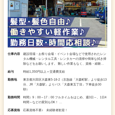
仕事内容
建設現場・お祭り会場・イベント会場などで使用されたレン
タル機械・レンタル工具・レンタカーの清掃や簡単な拭き掃
除などをお願いします。 難しい作業もなく、資格・経験…
給与
時給1,350円以上＋交通費支給
勤務地
東京都大田区大森東5-18-2（京急線「大森町駅」より徒歩13
分、JR「大森駅」よりバス「大森東五丁目」下車徒歩30
秒）
勤務時間
時間）9：00～17：00 フルタイムをはじめ、週3日～、1日4
時間～などの変則もOK！ …
応募資格
応募資格不要♪ 未経験者歓迎！