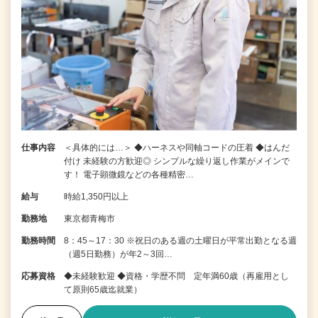
仕事内容
＜具体的には…＞ ◆ハーネスや同軸コードの圧着 ◆はんだ
付け 未経験の方歓迎◎ シンプルな繰り返し作業がメインで
す！ 電子顕微鏡などの各種精密…
給与
時給1,350円以上
勤務地
東京都青梅市
勤務時間
8：45～17：30 ※祝日のある週の土曜日が平常出勤となる週
（週5日勤務）が年2～3回…
応募資格
◆未経験歓迎 ◆資格・学歴不問 定年満60歳（再雇用とし
て原則65歳迄就業）