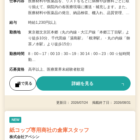
仕事内容
医療材料や医薬品を、リストをもとに病棟や診療科ごとに取
り揃えて、病院内の各医療現場に搬送・補充します。また、
医療材料や医薬品の発注、納品検収、棚入れ、品質管理、…
給与
時給1,230円以上
勤務地
東京都文京区本郷（丸の内線・大江戸線「本郷三丁目駅」よ
り徒歩10分、千代田線「湯島駅」「根津駅」・丸の内線「御
茶ノ水駅」より徒歩15分）
勤務時間
8：00～17：00 10：30～19：30 14：00～23：00 ☆短時間
勤…
応募資格
高卒以上、医療業界未経験者歓迎
詳細を見る
後で見る
更新日： 2026/07/24 掲載終了日： 2026/08/31
NEW
紙コップ専用商社の倉庫スタッフ
株式会社アベシン