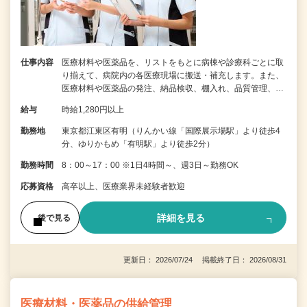
仕事内容
医療材料や医薬品を、リストをもとに病棟や診療科ごとに取
り揃えて、病院内の各医療現場に搬送・補充します。また、
医療材料や医薬品の発注、納品検収、棚入れ、品質管理、…
給与
時給1,280円以上
勤務地
東京都江東区有明（りんかい線「国際展示場駅」より徒歩4
分、ゆりかもめ「有明駅」より徒歩2分）
勤務時間
8：00～17：00 ※1日4時間～、週3日～勤務OK
応募資格
高卒以上、医療業界未経験者歓迎
詳細を見る
後で見る
更新日： 2026/07/24 掲載終了日： 2026/08/31
医療材料・医薬品の供給管理