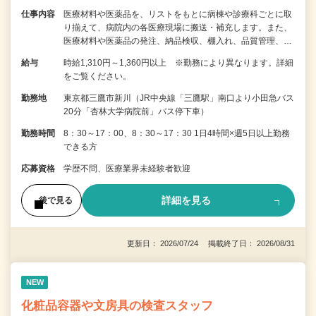
仕事内容
医療材料や医薬品を、リストをもとに病棟や診療科ごとに取
り揃えて、病院内の各医療現場に搬送・補充します。また、
医療材料や医薬品の発注、納品検収、棚入れ、品質管理、…
給与
時給1,310円～1,360円以上 ※勤務により異なります。詳細
をご覧ください。
勤務地
東京都三鷹市新川（JR中央線「三鷹駅」南口より小田急バス
20分「杏林大学病院前」バス停下車）
勤務時間
8：30～17：00、8：30～17：30 1日4時間×週5日以上勤務
できる方
応募資格
学歴不問、医療業界未経験者歓迎
詳細を見る
後で見る
更新日： 2026/07/24 掲載終了日： 2026/08/31
NEW
化粧品容器や文房具の検査スタッフ