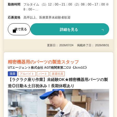
勤務時間
フルタイム （1）12：00～21：00 （2）08：00～17：00 ※
8：00～…
応募資格
高卒以上、医療業界未経験者歓迎
詳細を見る
後で見る
更新日： 2026/07/24 掲載終了日： 2026/08/31
精密機器用のパーツの製造スタッフ
UTエージェント株式会社 AGT南関東第二CU《Jcrv1C》
注目
アルバイト
パート
派遣社員
【ラクラク座り作業】未経験OK★精密機器用パーツの製
造◎日勤＆土日祝休み！長期休暇あり