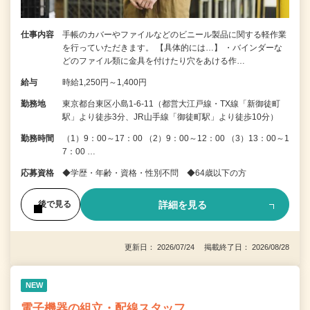
仕事内容
手帳のカバーやファイルなどのビニール製品に関する軽作業
を行っていただきます。 【具体的には…】 ・バインダーな
どのファイル類に金具を付けたり穴をあける作…
給与
時給1,250円～1,400円
勤務地
東京都台東区小島1-6-11（都営大江戸線・TX線「新御徒町
駅」より徒歩3分、JR山手線「御徒町駅」より徒歩10分）
勤務時間
（1）9：00～17：00 （2）9：00～12：00 （3）13：00～1
7：00 …
応募資格
◆学歴・年齢・資格・性別不問 ◆64歳以下の方
詳細を見る
後で見る
更新日： 2026/07/24 掲載終了日： 2026/08/28
NEW
電子機器の組立・配線スタッフ