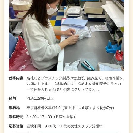
仕事内容
名札などプラスチック製品の仕上げ、組み立て、梱包作業を
お願いします。 【具体的には】 ◎名札の彫刻部分にラッカ
ーで色を入れる ◎名札の裏にクリップ金具…
給与
時給1,280円以上
勤務地
東京都板橋区幸町6-9（東上線「大山駅」より徒歩7分）
勤務時間
8：30～17：30（月曜〜金曜）
応募資格
経験不問 ★20代〜50代の女性スタッフ活躍中