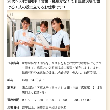
20代〜60代活躍中！資格・経験がなくても医療現場で働
ける！人の役に立てるお仕事です！
仕事内容
医療材料や医薬品を、リストをもとに病棟や診療科ごとに取
り揃えて、病院内の各医療現場に搬送・補充します。また、
医療材料や医薬品の発注、納品検収、棚入れ、品質管理、…
給与
時給1,230円以上
勤務地
東京都渋谷区恵比寿（東京メトロ日比谷線「広尾駅」1・2番
出口より徒歩7分）
勤務時間
9：00～17：30、9：00～17：00、8：30～17：00
応募資格
高卒以上、医療業界未経験者歓迎