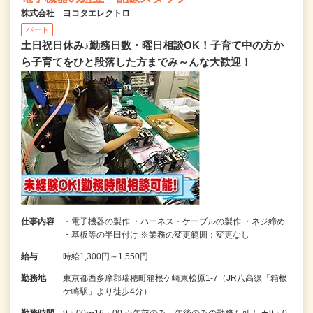
株式会社 ヨコタエレクトロ
パート
土日祝日休み♪勤務日数・曜日相談OK！子育て中の方か
ら子育てをひと段落した方までみ～んな大歓迎！
仕事内容
・電子機器の製作 ・ハーネス・ケーブルの製作 ・ネジ締め
・基板等の半田付け ※業務の変更範囲：変更なし
給与
時給1,300円～1,550円
勤務地
東京都西多摩郡瑞穂町箱根ケ崎東松原1-7（JR八高線「箱根
ケ崎駅」より徒歩4分）
勤務時間
9：00〜16：00 ☆午前のみ、午後のみの勤務も可！ ★9：0