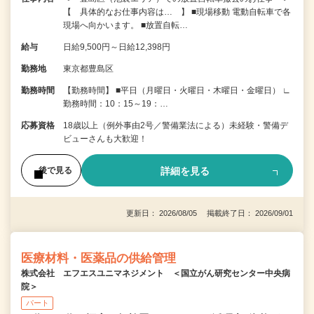
【 具体的なお仕事内容は… 】 ■現場移動 電動自転車で各
現場へ向かいます。 ■放置自転…
給与
日給9,500円～日給12,398円
勤務地
東京都豊島区
勤務時間
【勤務時間】 ■平日（月曜日・火曜日・木曜日・金曜日） ∟
勤務時間：10：15～19：…
応募資格
18歳以上（例外事由2号／警備業法による）未経験・警備デ
ビューさんも大歓迎！
詳細を見る
後で見る
更新日： 2026/08/05 掲載終了日： 2026/09/01
医療材料・医薬品の供給管理
株式会社 エフエスユニマネジメント ＜国立がん研究センター中央病
院＞
パート