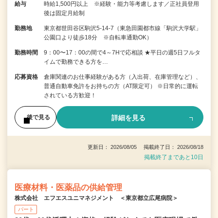
給与
時給1,500円以上 ※経験・能力等考慮します／正社員登用
後は固定月給制
勤務地
東京都世田谷区駒沢5-14-7（東急田園都市線「駒沢大学駅」
公園口より徒歩18分 ※自転車通勤OK）
勤務時間
9：00〜17：00の間で4～7Hで応相談 ★平日の週5日フルタ
イムで勤務できる方を…
応募資格
倉庫関連のお仕事経験がある方（入出荷、在庫管理など）、
普通自動車免許をお持ちの方（AT限定可） ※日常的に運転
されている方歓迎！
詳細を見る
後で見る
更新日： 2026/08/05 掲載終了日： 2026/08/18
掲載終了まであと10日
医療材料・医薬品の供給管理
株式会社 エフエスユニマネジメント ＜東京都立広尾病院＞
パート