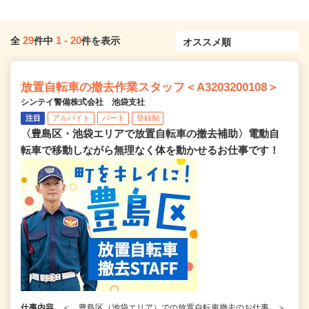
29
1
-
20
全
件中
件を表示
放置自転車の撤去作業スタッフ＜A3203200108＞
シンテイ警備株式会社 池袋支社
注目
アルバイト
パート
登録制
〈豊島区・池袋エリアで放置自転車の撤去補助〉電動自
転車で移動しながら無理なく体を動かせるお仕事です！
仕事内容
＜ 豊島区（池袋エリア）での放置自転車撤去のお仕事 ＞