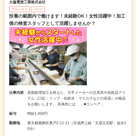
大脇電塗工業株式会社
アルバイト
パート
扶養の範囲内で働けます！未経験OK！女性活躍中！加工
後の検査スタッフとして活躍しませんか？
仕事内容
表面処理加工を終えた、大手メーカーの文房具や化粧品アイ
テム（口紅・リップ・化粧水・マスカラなどの容器）の検品
をお願いします。 具体的には…… ■コンベア…
給与
時給1,400円
勤務地
東京都葛飾区奥戸2-12-11（京成押上線「京成立石駅」徒歩1
0分）