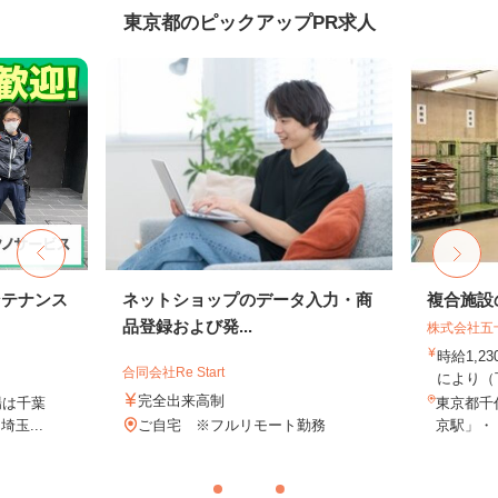
東京都のピックアップPR求人
ンテナンス
ネットショップのデータ入力・商
複合施設
品登録および発...
株式会社五
時給1,2
合同会社Re Start
により（
完全出来高制
場は千葉
東京都千
玉...
ご自宅 ※フルリモート勤務
京駅」・