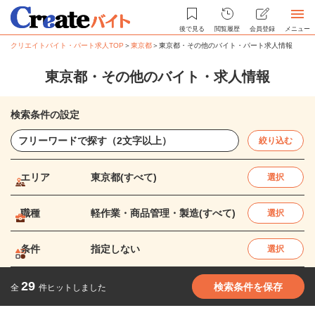
後で見る
閲覧履歴
会員登録
メニュー
クリエイトバイト・パート求人TOP
＞
東京都
＞
東京都・その他のバイト・パート求人情報
東京都・その他のバイト・求人情報
検索条件の設定
絞り込む
エリア
東京都(すべて)
選択
職種
軽作業・商品管理・製造(すべて)
選択
条件
指定しない
選択
29
検索条件を保存
全
件ヒットしました