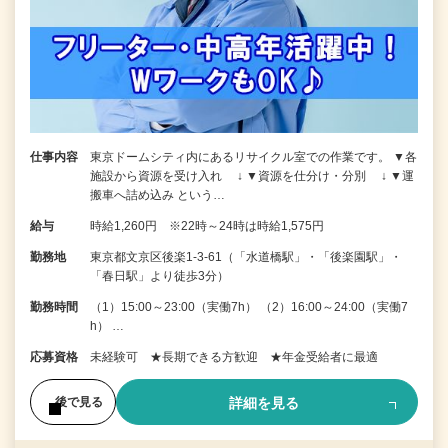
仕事内容
東京ドームシティ内にあるリサイクル室での作業です。 ▼各
施設から資源を受け入れ ↓ ▼資源を仕分け・分別 ↓ ▼運
搬車へ詰め込み という…
給与
時給1,260円 ※22時～24時は時給1,575円
勤務地
東京都文京区後楽1-3-61（「水道橋駅」・「後楽園駅」・
「春日駅」より徒歩3分）
勤務時間
（1）15:00～23:00（実働7h） （2）16:00～24:00（実働7
h） …
応募資格
未経験可 ★長期できる方歓迎 ★年金受給者に最適
詳細を見る
後で見る