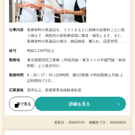
仕事内容
医療材料や医薬品を、リストをもとに病棟や診療科ごとに取
り揃えて、病院内の各医療現場に搬送・補充します。また、
医療材料や医薬品の発注、納品検収、棚入れ、品質管理、…
給与
時給1,230円以上
勤務地
東京都墨田区江東橋（JR総武線・東京メトロ半蔵門線「錦糸
町駅」より徒歩5分）
勤務時間
8：30～17：30 1日8時間、週5日勤務 ※時短勤務も可能 上
記時間内で1日…
応募資格
高卒以上、医療業界未経験者歓迎
詳細を見る
後で見る
更新日： 2026/07/24 掲載終了日： 2026/08/31