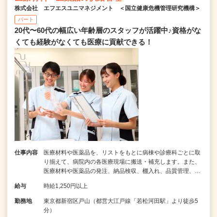
株式会社 エフエスユニマネジメント ＜国立健康危機管理研究機構＞
パート
20代〜60代の幅広い年齢層のスタッフが活躍中♪資格がな
くても経験がなくても医療に貢献できる！
仕事内容
医療材料や医薬品を、リストをもとに病棟や診療科ごとに取
り揃えて、病院内の各医療現場に搬送・補充します。また、
医療材料や医薬品の発注、納品検収、棚入れ、品質管理、…
給与
時給1,250円以上
勤務地
東京都新宿区戸山（都営大江戸線「若松河田駅」より徒歩5
分）