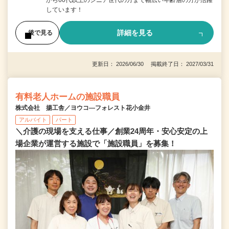
しています！
詳細を見る
後で見る
更新日： 2026/06/30 掲載終了日： 2027/03/31
有料老人ホームの施設職員
株式会社 揚工舎／ヨウコ―フォレスト花小金井
アルバイト
パート
＼介護の現場を支える仕事／創業24周年・安心安定の上
場企業が運営する施設で「施設職員」を募集！