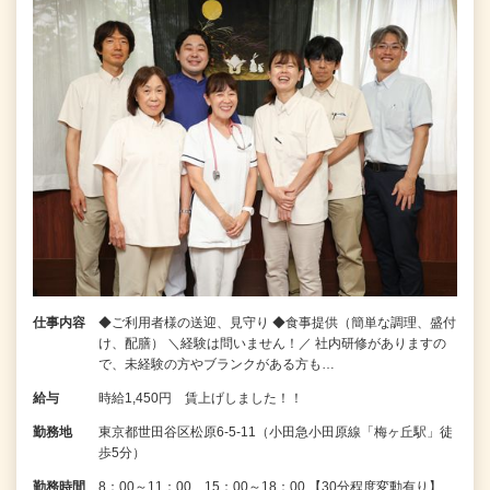
仕事内容
◆ご利用者様の送迎、見守り ◆食事提供（簡単な調理、盛付
け、配膳） ＼経験は問いません！／ 社内研修がありますの
で、未経験の方やブランクがある方も…
給与
時給1,450円 賃上げしました！！
勤務地
東京都世田谷区松原6-5-11（小田急小田原線「梅ヶ丘駅」徒
歩5分）
勤務時間
8：00～11：00、15：00～18：00 【30分程度変動有り】