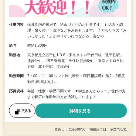
仕事内容
保育園内の厨房で、給食づくりのお仕事です。 仕込み・調
理・盛り付け・洗浄などをお任せします。 子どもたちの「お
いしかった！」がやりがいにつながる、喜びの…
給与
時給1,300円
勤務地
東京都足立区千住1-3-8（東京メトロ千代田線「北千住駅」
徒歩6分 、 JR常磐線北「千住駅徒歩8分 、 東京メトロ日比
谷線「北千住駅」徒歩8分
勤務時間
7：00～11：00 シフト制（時間・曜日相談可） 週2～3程度
勤務 詳細は面接…
応募資格
年齢・性別・学歴不問です ★学生さんからシニア世代の方
まで幅広い年齢層の方が活躍しています！
詳細を見る
後で見る
更新日： 2026/06/30 掲載終了日： 2027/03/31