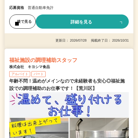
応募資格
普通自動車免許
詳細を見る
後で見る
更新日： 2026/07/28 掲載終了日： 2026/10/31
福祉施設の調理補助スタッフ
株式会社 キヨシマ食品
アルバイト
パート
年齢不問！温めがメインなので未経験者も安心◎福祉施
設での調理補助のお仕事です！【荒川区】