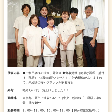
仕事内容
◆ご利用者様の送迎、見守り ◆食事提供（簡単な調理、盛付
け、配膳） ＼経験は問いません！／ 社内研修がありますの
で、未経験の方やブランクがある方も…
給与
時給1,450円 賃上げしました！！
勤務地
東京都三鷹市上連雀6-32-36（中央・総武線「三鷹駅」車5
分・徒歩19分）
勤務時間
8：00～11：00、15：00～18：00 【30分程度変動有り】