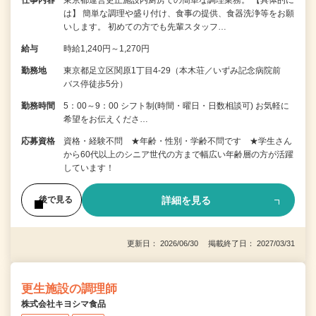
仕事内容
東京都運営更正施設内厨房での簡単な調理業務。 【具体的に
は】 簡単な調理や盛り付け、食事の提供、食器洗浄等をお願
いします。 初めての方でも先輩スタッフ…
給与
時給1,240円～1,270円
勤務地
東京都足立区関原1丁目4-29（本木荘／いずみ記念病院前
バス停徒歩5分）
勤務時間
5：00～9：00 シフト制(時間・曜日・日数相談可) お気軽に
希望をお伝えくださ…
応募資格
資格・経験不問 ★年齢・性別・学齢不問です ★学生さん
から60代以上のシニア世代の方まで幅広い年齢層の方が活躍
しています！
詳細を見る
後で見る
更新日： 2026/06/30 掲載終了日： 2027/03/31
更生施設の調理師
株式会社キヨシマ食品