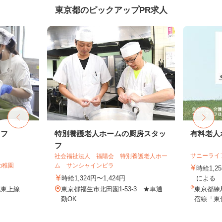
東京都のピックアップPR求人
ッフ
特別養護老人ホームの厨房スタッ
有料老人
フ
サニーライ
社会福祉法人 福陽会 特別養護老人ホー
幼稚園
ム サンシャインビラ
時給1,2
時給1,324円〜1,424円
による
武東上線
東京都福生市北田園1-53-3 ★車通
東京都練馬
）
勤OK
宿線「東