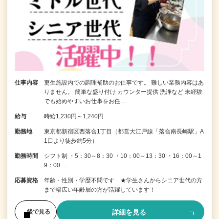
仕事内容
更生施設内での調理補助のお仕事です。 難しい業務内容はあ
りません。 簡単な盛り付け カウンター提供 洗浄など 未経験
でも始めやすいお仕事をお任…
給与
時給1,230円～1,240円
勤務地
東京都新宿区西落合1丁目（都営大江戸線「落合南長崎駅」A
1口より徒歩約5分）
勤務時間
シフト制 ・5：30～8：30 ・10：00～13：30 ・16：00～1
9：00 …
応募資格
年齢・性別・学歴不問です ★学生さんからシニア世代の方
まで幅広い年齢層の方が活躍しています！
詳細を見る
後で見る