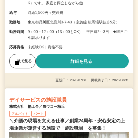
K）です。 家庭と両立しながら働…
給与
時給1,500円＋交通費
勤務地
東京都品川区北品川3-7-43（京急線 新馬場駅徒歩5分）
勤務時間
9：00～12：00（13：00もOK） 平日週2～3日 ★曜日ご
相談承ります
応募資格
未経験OK｜資格不要
詳細を見る
後で見る
更新日： 2026/07/31 掲載終了日： 2026/08/31
デイサービスの施設職員
株式会社 揚工舎／ヨウコー梅丘
アルバイト
パート
＼介護の現場を支える仕事／創業24周年・安心安定の上
場企業が運営する施設で「施設職員」を募集！