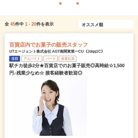
45
1
-
20
全
件中
件を表示
百貨店内でお菓子の販売スタッフ
UTエージェント株式会社 AGT南関東第一CU《Jdqq1C》
注目
アルバイト
パート
派遣社員
駅チカ徒歩2分★百貨店でのお菓子販売◎高時給☆1,500
円♪残業少なめ☆ 接客経験者歓迎◎