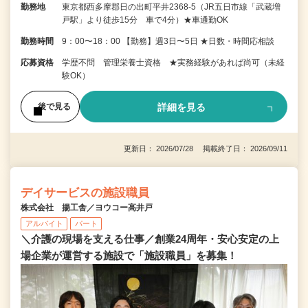
勤務地
東京都西多摩郡日の出町平井2368-5（JR五日市線「武蔵増
戸駅」より徒歩15分 車で4分）★車通勤OK
勤務時間
9：00〜18：00 【勤務】週3日〜5日 ★日数・時間応相談
応募資格
学歴不問 管理栄養士資格 ★実務経験があれば尚可（未経
験OK）
詳細を見る
後で見る
更新日： 2026/07/28 掲載終了日： 2026/09/11
デイサービスの施設職員
株式会社 揚工舎／ヨウコー高井戸
アルバイト
パート
＼介護の現場を支える仕事／創業24周年・安心安定の上
場企業が運営する施設で「施設職員」を募集！