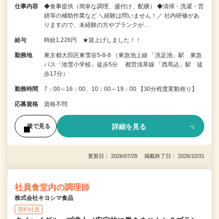
仕事内容
◆食事提供（簡単な調理、盛付け、配膳） ◆清掃・洗濯・営
繕等の補助作業など ＼経験は問いません！／ 社内研修があ
りますので、未経験の方やブランクが…
給与
時給1,226円 ★賃上げしました！！
勤務地
東京都大田区東雪谷5-8-8 （東急池上線 「洗足池」駅 東急
バス「池雪小学校」徒歩5分 都営浅草線 「西馬込」駅 徒
歩17分）
勤務時間
7：00～16：00、10：00～19：00 【30分程度変動有り】
応募資格
資格不問
詳細を見る
後で見る
更新日： 2026/07/28 掲載終了日： 2026/10/31
社員食堂内の調理師
株式会社キヨシマ食品
契約社員