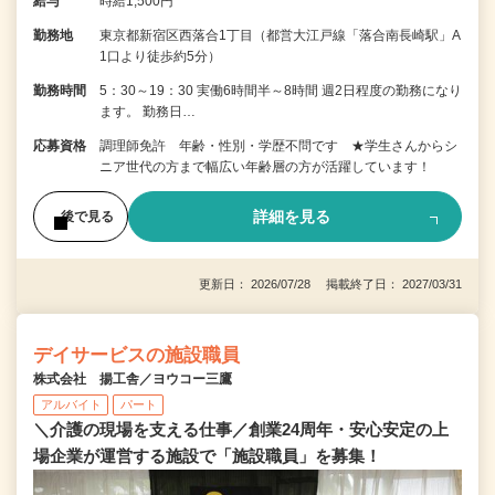
給与
時給1,500円
勤務地
東京都新宿区西落合1丁目（都営大江戸線「落合南長崎駅」A
1口より徒歩約5分）
勤務時間
5：30～19：30 実働6時間半～8時間 週2日程度の勤務になり
ます。 勤務日…
応募資格
調理師免許 年齢・性別・学歴不問です ★学生さんからシ
ニア世代の方まで幅広い年齢層の方が活躍しています！
詳細を見る
後で見る
更新日： 2026/07/28 掲載終了日： 2027/03/31
デイサービスの施設職員
株式会社 揚工舎／ヨウコー三鷹
アルバイト
パート
＼介護の現場を支える仕事／創業24周年・安心安定の上
場企業が運営する施設で「施設職員」を募集！