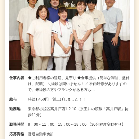
仕事内容
◆ご利用者様の送迎、見守り ◆食事提供（簡単な調理、盛付
け、配膳） ＼経験は問いません！／ 社内研修がありますの
で、未経験の方やブランクがある方も…
給与
時給1,450円 賃上げしました！！
勤務地
東京都杉並区高井戸西1-2-10（京王井の頭線「高井戸駅」徒
歩11分）
勤務時間
8：00～11：00、15：00～18：00 【30分程度変動有り】
応募資格
普通自動車免許