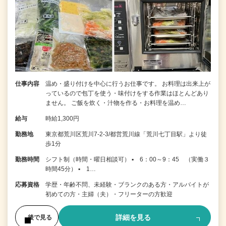
仕事内容
温め・盛り付けを中心に行うお仕事です。 お料理は出来上が
っているので包丁を使う・味付けをする作業はほとんどあり
ません。 ご飯を炊く・汁物を作る・お料理を温め…
給与
時給1,300円
勤務地
東京都荒川区荒川7-2-3/都営荒川線「荒川七丁目駅」より徒
歩1分
勤務時間
シフト制（時間・曜日相談可） ▪ 6：00～9：45 （実働３
時間45分） ▪ 1…
応募資格
学歴・年齢不問、未経験・ブランクのある方・アルバイトが
初めての方・主婦（夫）・フリーターの方歓迎
詳細を見る
後で見る