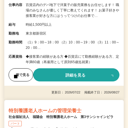
仕事内容
百貨店内のデパ地下で洋菓子の販売業務をお任せします！ 職
場のみなさんが優しく丁寧に教えてくれます！ お菓子好きや
接客業が好きな方にはうってつけのお仕事で…
給与
時給1,500円以上
勤務地
東京都新宿区
勤務時間
（1）9：00～18：00 （2）10：00～19：00 （3）11：00～
20：00…
応募資格
◆接客業の経験がある方 ◆百貨店にて勤務経験がある方、定
年満60歳（再雇用として原則65歳迄就業）
詳細を見る
後で見る
更新日： 2026/07/22 掲載終了日： 2026/08/27
特別養護老人ホームの管理栄養士
社会福祉法人 福陽会 特別養護老人ホーム 第3サンシャインビラ
パート