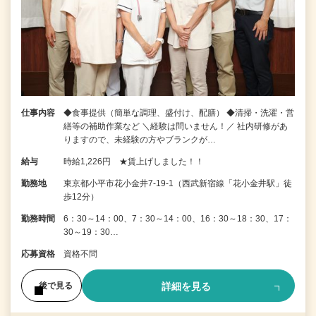
仕事内容
◆食事提供（簡単な調理、盛付け、配膳） ◆清掃・洗濯・営
繕等の補助作業など ＼経験は問いません！／ 社内研修があ
りますので、未経験の方やブランクが…
給与
時給1,226円 ★賃上げしました！！
勤務地
東京都小平市花小金井7‐19‐1（西武新宿線「花小金井駅」徒
歩12分）
勤務時間
6：30～14：00、7：30～14：00、16：30～18：30、17：
30～19：30…
応募資格
資格不問
詳細を見る
後で見る