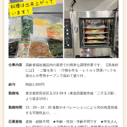
仕事内容
高齢者福祉施設内の厨房での簡単な調理作業です。 【具体的
には】 ・ご飯を炊く ・汁物を作る ・レトルト惣菜パックを
湯せんや専用オーブンで温めて盛り付…
給与
時給1,400円
勤務地
東京都世田谷区玉川3-39-9（東急田園都市線「二子玉川駅」
より徒歩10分）
勤務時間
15：00～19：30 食数やオペレーションにより30分程度前後
する可能性あり。 …
応募資格
資格・経験不問 ★年齢・性別・学齢不問です ★学生さん
から60代以上のシニア世代の方まで幅広い年齢層の方が活躍